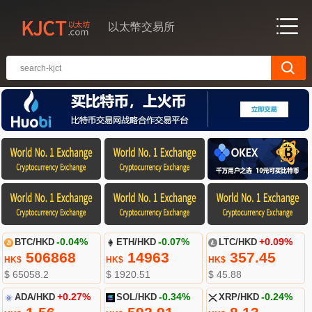
以太幣交易所
BTC/HKD
-0.04%
ETH/HKD
-0.07%
LTC/HKD
+0.09%
506868
14963
357.45
HK$
HK$
HK$
$ 65058.2
$ 1920.51
$ 45.88
ADA/HKD
+0.27%
SOL/HKD
-0.34%
XRP/HKD
-0.24%