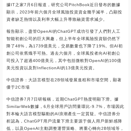
據IT之家7月6日報道，研究公司PitchBook近日發布的數據
顯示，2023年前六個月全球風險投資資金幾乎減半，凸顯投
資者缺乏熱情以及利率大幅上升導致融資需求減少。
報告顯示，盡管OpenAI的ChatGPT成功引發了人們對人工
智能初創公司的巨大興趣，但上半年全球風險投資額仍然下
降了48%，為1739億美元，交易數量也下降了19%。但AI初
創公司依舊熾手可熱。過去六個月，全球風投者向AI初創公
司投入了超過400億美元，其中包括微軟對OpenAI的100億
美元投資以及對InflectionAI的13億美元投資。
中信證券：大語言模型在2B領域發展進程和市場空間，顯著
優于2C市場
中信證券7月7日研報稱，近期ChatGPT熱度明顯下滑。據
SimilarWeb數據，6月全球用戶訪問量環比-9.7%，市場因此
對本輪大語言模型驅動的AI浪潮產生一定質疑。中信證券分
析認為，ChatGPT用戶流量下滑主要源于個人用戶新鮮感降
低，以及OpenAI主動調整運營策略、將重心轉向2B領域等，