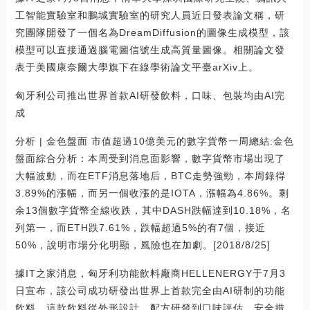
工智能實驗室和鵬城實驗室的研究人員近日發表論文稱，研
究團隊開發了一個名為DreamDiffusion的圖像生成模型，該
模型可以直接通過腦電圖信號生成高質量圖像。相關論文發
表于美國康奈爾大學旗下在線學術論文平臺arXiv上。
匈牙利公司推出世界首款AI研發飲料，口味、包裝均由AI完
成
分析 | 金色盤面 市值超過10億美元的數字貨幣一周總結:金色
盤面綜合分析：本周受到消息面影響，數字貨幣市場出現了
大幅波動，而在ETF消息落地后，BTC走勢強勁，本周錄得
3.89%的漲幅，而另一個收漲的是IOTA，漲幅為4.86%。剩
余13個數字貨幣全線收跌，其中DASH跌幅達到10.18%，名
列第一，而ETH跌7.61%，跌幅超過5%的有7個，接近
50%，說明市場分化明顯，風險也在加劇。[2018/8/25]
據IT之家消息，匈牙利功能飲料廠商HELLENERGY于7月3
日宣布，該公司成功研發出世界上首款完全由AI研制的功能
飲料。這款飲料從外形設計、配方研發到口味評估、安全措