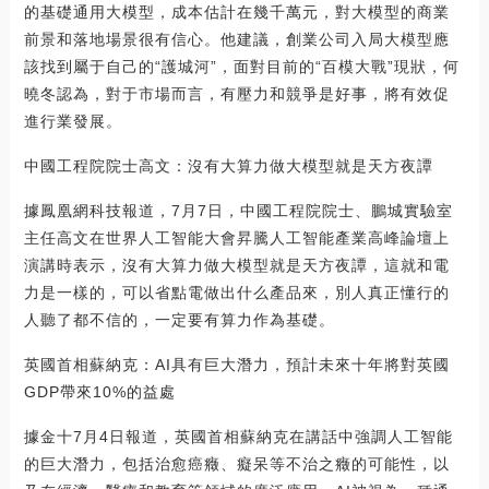
的基礎通用大模型，成本估計在幾千萬元，對大模型的商業
前景和落地場景很有信心。他建議，創業公司入局大模型應
該找到屬于自己的“護城河”，面對目前的“百模大戰”現狀，何
曉冬認為，對于市場而言，有壓力和競爭是好事，將有效促
進行業發展。
中國工程院院士高文：沒有大算力做大模型就是天方夜譚
據鳳凰網科技報道，7月7日，中國工程院院士、鵬城實驗室
主任高文在世界人工智能大會昇騰人工智能產業高峰論壇上
演講時表示，沒有大算力做大模型就是天方夜譚，這就和電
力是一樣的，可以省點電做出什么產品來，別人真正懂行的
人聽了都不信的，一定要有算力作為基礎。
英國首相蘇納克：AI具有巨大潛力，預計未來十年將對英國
GDP帶來10%的益處
據金十7月4日報道，英國首相蘇納克在講話中強調人工智能
的巨大潛力，包括治愈癌癥、癡呆等不治之癥的可能性，以