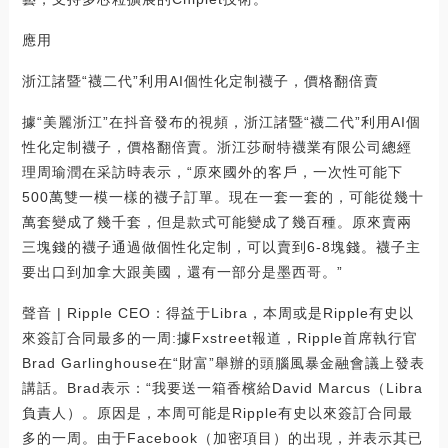
應用
浙江諸暨“襪二代”利用AI個性化定制襪子，價格翻倍賣
據“美麗浙江”在抖音發布的視頻，浙江諸暨“襪二代”利用AI個
性化定制襪子，價格翻倍賣。浙江莎耐特襪業有限公司總經
理周瑜潤在采訪時表示，“原來國外的客戶，一次性可能下
500萬雙一模一樣的襪子訂單。現在一套一套的，可能從幾十
萬套變成了幾千套，但是款式可能變成了幾百種。原來賣兩
三塊錢的襪子通過做個性化定制，可以賣到6-8塊錢。襪子主
要出口到加拿大跟美國，還有一部分是墨西哥。”
聲音 | Ripple CEO：得益于Libra，本周或是Ripple有史以
來簽訂合同最多的一周:據Fxstreet報道，Ripple首席執行官
Brad Garlinghouse在“財富”舉辦的頭腦風暴金融會議上發表
講話。Brad表示：“我要送一箱香檳給David Marcus（Libra
負責人）。原因是，本周可能是Ripple有史以來簽訂合同最
多的一周。由于Facebook（加密項目）的出現，并表示其已