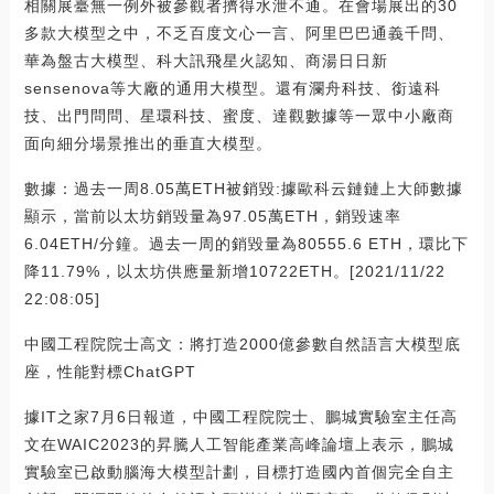
相關展臺無一例外被參觀者擠得水泄不通。在會場展出的30
多款大模型之中，不乏百度文心一言、阿里巴巴通義千問、
華為盤古大模型、科大訊飛星火認知、商湯日日新
sensenova等大廠的通用大模型。還有瀾舟科技、銜遠科
技、出門問問、星環科技、蜜度、達觀數據等一眾中小廠商
面向細分場景推出的垂直大模型。
數據：過去一周8.05萬ETH被銷毀:據歐科云鏈鏈上大師數據
顯示，當前以太坊銷毀量為97.05萬ETH，銷毀速率
6.04ETH/分鐘。過去一周的銷毀量為80555.6 ETH，環比下
降11.79%，以太坊供應量新增10722ETH。[2021/11/22
22:08:05]
中國工程院院士高文：將打造2000億參數自然語言大模型底
座，性能對標ChatGPT
據IT之家7月6日報道，中國工程院院士、鵬城實驗室主任高
文在WAIC2023的昇騰人工智能產業高峰論壇上表示，鵬城
實驗室已啟動腦海大模型計劃，目標打造國內首個完全自主