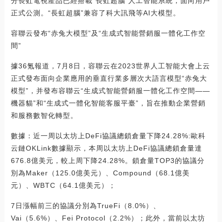
分長虹電視產品已經搭載“長虹超腦”人工智能系統，面向用戶
正式公測。“長虹超腦”兼容了科大訊飛等AI大模型。
容聯云發布“赤兔大模型”及“生成式智能營銷服一體化工作空
間”
據36氪報道，7月8日，容聯云在2023世界人工智能大會上云
正式發布面向企業應用的垂直行業多層次大語言模型“赤兔大
模型”，并發布容聯云“生成式智能營銷服一體化工作空間——
機器貓”和“生成式一體化智能客服平臺”，旨在推動企業營銷
和服務數智化轉型。
數據：近一周以太坊上DeFi協議總鎖倉量下降24.28%:歐科
云鏈OKLink數據顯示，本周以太坊上DeFi協議總鎖倉量達
676.8億美元，較上周下降24.28%。鎖倉量TOP3的協議分
別為Maker（125.0億美元）、Compound（68.1億美
元）、WBTC（64.1億美元）；
7日漲幅前三的協議分別為TrueFi（8.0%）、
Vai（5.6%）、Fei Protocol（2.2%）；此外，當前以太坊