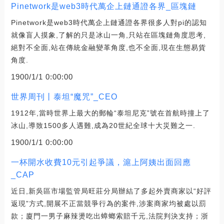
Pinetwork是web3時代萬企上鏈通證各界_區塊鏈
Pinetwork是web3時代萬企上鏈通證各界很多人對pi的認知
就像盲人摸象,了解的只是冰山一角,只站在區塊鏈角度思考,
絕對不全面,站在傳統金融變革角度,也不全面,現在生態易貨
角度.
1900/1/1 0:00:00
世界周刊丨泰坦“魔咒”_CEO
1912年,當時世界上最大的郵輪“泰坦尼克”號在首航時撞上了
冰山,導致1500多人遇難,成為20世紀全球十大災難之一.
1900/1/1 0:00:00
一杯開水收費10元引起爭議，滬上阿姨出面回應
_CAP
近日,新吳區市場監管局旺莊分局辦結了多起外賣商家以“好評
返現”方式,開展不正當競爭行為的案件,涉案商家均被處以罰
款；廈門一男子麻辣燙吃出蟑螂索賠千元,法院判決支持；浙