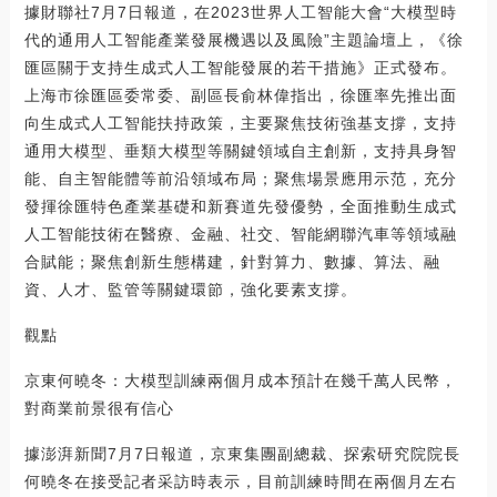
據財聯社7月7日報道，在2023世界人工智能大會“大模型時
代的通用人工智能產業發展機遇以及風險”主題論壇上，《徐
匯區關于支持生成式人工智能發展的若干措施》正式發布。
上海市徐匯區委常委、副區長俞林偉指出，徐匯率先推出面
向生成式人工智能扶持政策，主要聚焦技術強基支撐，支持
通用大模型、垂類大模型等關鍵領域自主創新，支持具身智
能、自主智能體等前沿領域布局；聚焦場景應用示范，充分
發揮徐匯特色產業基礎和新賽道先發優勢，全面推動生成式
人工智能技術在醫療、金融、社交、智能網聯汽車等領域融
合賦能；聚焦創新生態構建，針對算力、數據、算法、融
資、人才、監管等關鍵環節，強化要素支撐。
觀點
京東何曉冬：大模型訓練兩個月成本預計在幾千萬人民幣，
對商業前景很有信心
據澎湃新聞7月7日報道，京東集團副總裁、探索研究院院長
何曉冬在接受記者采訪時表示，目前訓練時間在兩個月左右