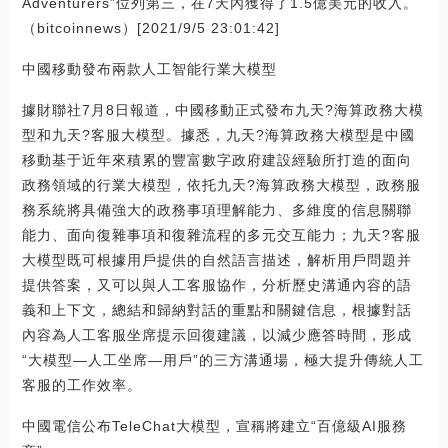
Adventurers”位列第三，在7天內獲得了1.5億美元的收入。
（bitcoinnews）[2021/9/5 23:01:42]
中國移動發布兩款人工智能行業大模型
據財聯社7月8日報道，中國移動正式發布九天?海算政務大模
型和九天?客服大模型。據悉，九天?海算政務大模型是中國
移動基于近年來積累的豐富數字政府建設經驗所打造的面向
政務領域的行業大模型，依托九天?海算政務大模型，政務服
務系統將具備強大的政務事項理解能力、多維度的信息關聯
能力、面向復雜事項和復雜流程的多元交互能力；九天?客服
大模型既可根據用戶提供的自然語言描述，解析用戶問題并
提供答案，又可以與人工客服協作，分析歷史溝通內容的語
義和上下文，總結和歸納對話的重點和關鍵信息，根據對話
內容為人工客服坐席提示回復建議，以減少應答時間，形成
“大模型—人工坐席—用戶”的三方溝通場，極大提升傳統人工
客服的工作效率。
中國電信公布TeleChat大模型，宣稱將建立“百億級AI服務