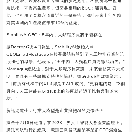
及在經濟、醫療和教育等領域的廣泛應用。AI被視為一種通
用技術，可提高生產率，但需要相應的投入才能實現。對
此，他引用了普華永道最近的一份報告，預計未來十年AI將
對英國國內生產總值帶來10%的益處。
StabilityAICEO：5年內，人類程序員將不復存在
據Decrypt7月4日報道，StabilityAI創始人兼
CEOEmadMostaque在接受采訪時談到了人工智能行業的現
狀和他的愿景。他表示，“五年內，人類程序員將徹底消失。”
Mostaque總結道，對于人類程序員來說，未來看起來不太光
明，而且有一些證據支持他的論點。據GitHub的數據顯示，
“目前所有代碼中的41%都是由AI生成的。”更有趣的是，“3個
月內，人工智能在GitHub上的熱度就超過了比特幣和以太
坊。”
騰訊湯道生：行業大模型是企業擁抱AI的更優路徑
據金十7月6日報道，在2023世界人工智能大會產業論壇上，
騰訊高級執行副總裁、騰訊云與智慧產業事業群CEO湯道生