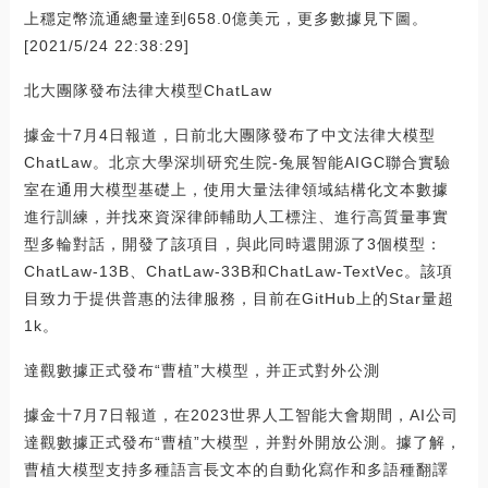
上穩定幣流通總量達到658.0億美元，更多數據見下圖。
[2021/5/24 22:38:29]
北大團隊發布法律大模型ChatLaw
據金十7月4日報道，日前北大團隊發布了中文法律大模型
ChatLaw。北京大學深圳研究生院-兔展智能AIGC聯合實驗
室在通用大模型基礎上，使用大量法律領域結構化文本數據
進行訓練，并找來資深律師輔助人工標注、進行高質量事實
型多輪對話，開發了該項目，與此同時還開源了3個模型：
ChatLaw-13B、ChatLaw-33B和ChatLaw-TextVec。該項
目致力于提供普惠的法律服務，目前在GitHub上的Star量超
1k。
達觀數據正式發布“曹植”大模型，并正式對外公測
據金十7月7日報道，在2023世界人工智能大會期間，AI公司
達觀數據正式發布“曹植”大模型，并對外開放公測。據了解，
曹植大模型支持多種語言長文本的自動化寫作和多語種翻譯