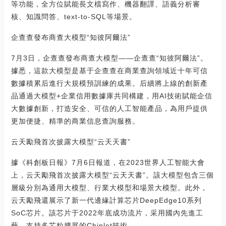
等功能，全方位賦能長文檔寫作、機器翻譯、語義分析審
核、知識問答、text-to-SQL等場景。
企查查發布商查大模型“知彼阿爾法”
7月3日，企查查發布商查大模型——企查查“知彼阿爾法”。
據悉，這款大模型是基于企查查在商業查詢領域近十年可信
數據積累后進行大規模預訓練的成果。后續將上線的創新產
品通過大模型+企業信用數據庫共同構建，用AI技術賦能企信
大數據創新，打造安全、可信的人工智能產品，為用戶提供
更加便捷、精準的商業信息查詢服務。
云天勵飛首次披露大模型“云天天書”
據《科創板日報》7月6日報道，在2023世界人工智能大會
上，云天勵飛首次披露大模型“云天天書”。該大模型包含三個
層級分別為通用大模型、行業大模型和場景大模型。此外，
云天勵飛還展示了新一代邊緣計算芯片DeepEdge10系列
SoC芯片。該芯片于2022年底成功流片，采用國內先進工
藝，支持多芯粒擴展的Chiplet技術。