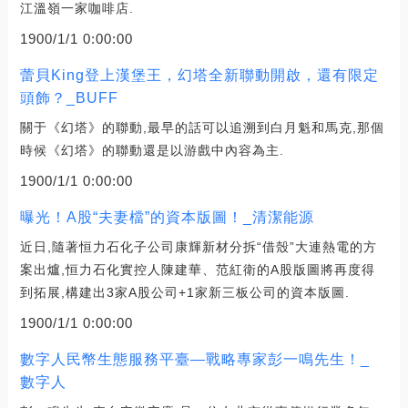
江溫嶺一家咖啡店.
1900/1/1 0:00:00
蕾貝King登上漢堡王，幻塔全新聯動開啟，還有限定
頭飾？_BUFF
關于《幻塔》的聯動,最早的話可以追溯到白月魁和馬克,那個
時候《幻塔》的聯動還是以游戲中內容為主.
1900/1/1 0:00:00
曝光！A股“夫妻檔”的資本版圖！_清潔能源
近日,隨著恒力石化子公司康輝新材分拆“借殼”大連熱電的方
案出爐,恒力石化實控人陳建華、范紅衛的A股版圖將再度得
到拓展,構建出3家A股公司+1家新三板公司的資本版圖.
1900/1/1 0:00:00
數字人民幣生態服務平臺—戰略專家彭一鳴先生！_
數字人