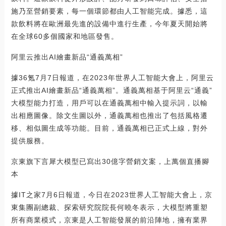
施乃至營銷要素，每一個環節都由人工智能完成。據悉，這
款飲料將在歐洲最先進的設備中進行生產，今年夏天開始將
在全球60多個國家和地區發售。
阿里云推出AI繪畫新品“通義萬相”
據36氪7月7日報道，在2023年世界人工智能大會上，阿里云
正式推出AI繪畫新品“通義萬相”。通義萬相基于阿里云“通義”
大模型能力打造，用戶可以在通義萬相中輸入提示詞，以輸
出相應圖像。除文生圖以外，通義萬相也推出了包括風格遷
移、相似圖生成等功能。目前，通義萬相已正式上線，對外
提供服務。
京東旗下言犀大模型已寫出30億字營銷文案，上萬個直播腳
本
據IT之家7月6日報道，今日在2023世界人工智能大會上，京
東集團副總裁、探索研究院院長何曉冬表示，大模型將重塑
所有商業模式，京東是人工智能發展的前沿陣地，擁有業界