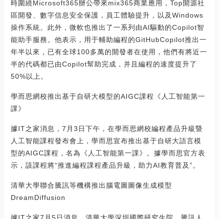
時圍繞Microsoft365辦公帶來mix365商業應用，Top開源社
區開發、數字信息安全保護，員工體驗提升，以及Windows
操作系統。此外，微軟也推出了一系列由AI驅動的Copilot智
能助手服務。他表示，用于輔助編程的GitHubCopilot推出一
年半以來，已有全球100多萬的開發者在使用，他們有將近一
半的代碼都已由Copilot幫助完成，并且編程的速度提升了
50%以上。
學而思網校推出基于自研大模型的AIGC課程《人工智能第一
課》
據IT之家消息，7月3日下午，在學而思網校編程產品升級暨
人工智能課程發布會上，學而思宣布推出基于自研大語言模
型的AIGC課程，名為《人工智能第一課》。據學而思官方表
示，該課程將“推進編程課程產品升級，助力AI教育普及”。
清華大學聯合騰訊等機構推出腦電圖圖像生成模型
DreamDiffusion
據IT之家7月5日消息，清華大學深圳國際研究生院、騰訊人