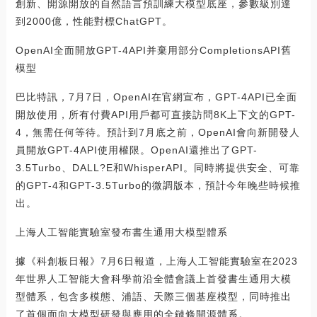
創新、開源開放的自然語言預訓練大模型底座，參數級別達
到2000億，性能對標ChatGPT。
OpenAI全面開放GPT-4API并棄用部分CompletionsAPI舊
模型
巴比特訊，7月7日，OpenAI在官網宣布，GPT-4API已全面
開放使用，所有付費API用戶都可直接訪問8K上下文的GPT-
4，無需任何等待。預計到7月底之前，OpenAI會向新開發人
員開放GPT-4API使用權限。OpenAI還推出了GPT-
3.5Turbo、DALL?E和WhisperAPI。同時將提供安全、可靠
的GPT-4和GPT-3.5Turbo的微調版本，預計今年晚些時候推
出。
上海人工智能實驗室發布書生通用大模型體系
據《科創板日報》7月6日報道，上海人工智能實驗室在2023
年世界人工智能大會科學前沿全體會議上首發書生通用大模
型體系，包含多模態、浦語、天際三個基座模型，同時推出
了首個面向大模型研發與應用的全鏈條開源體系。