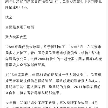
網等行業部門深度合作治理“黑卡”，全市涉案銀行卡月均數量
降幅達67.1%。
找全
全面起底電子建檔
聚力積案攻堅
“28年來我們從未放棄，終于抓到你了！”今年5月，在武漢市
局多方支持下，青山區分局民警經過縝密偵查，輾轉5省7地
奔襲萬余公里，破獲28年前發生的一起命案，葉某明等4名犯
罪嫌疑人全部被抓獲歸案。
1995年盛夏夜，年僅31歲的邱某被一伙人刺傷身亡。民警根
據死者家屬提供信息循線追蹤，最終鎖定犯罪嫌疑人為4人，
并明確了其中兩人葉某明、季某明的身份。2011年季某明前
來自首，但多番苦尋葉某明卻無果。
今年初，武漢組織命案積案攻堅，再次整理案卷物證。4月