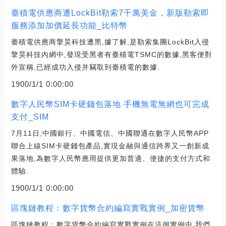
臺積電供應商遭LockBit勒索7千萬美金，新版勒索即
服務添加加價延長功能_比特幣
臺積電供應商擎昊科技遭黑,據了解,是勒索集團LockBit入侵
擎昊科技內網中,發現受黑者有臺積電TSMC的數據,黑客便對
外宣稱,已經成功入侵并竊取到臺積電的數據.
1900/1/1 0:00:00
數字人民幣SIM卡硬錢包落地 手機無電無網也可完成
支付_SIM
7月11日,中國銀行、中國電信、中國聯通在數字人民幣APP
聯合上線SIM卡硬錢包產品,實現金融與通信跨界又一創新成
果落地,為數字人民幣應用提供更加普適、便捷的支付方式和
體驗.
1900/1/1 0:00:00
區塊鏈教程：數字貨幣合約編寫實戰實例_加密貨幣
區塊鏈教程：數字貨幣合約編寫實戰實例在這個實例中,我們