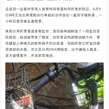
這是同一起案件受害人報警時與發還時與民警的對話。6月9
日8時王先生將電動自行車鎖好后停放在一處寫字樓角落，一
小時后發現被盜遂報警。
東新分局民警通過查看監控，發現偷車賊騎進了一段監控盲
區路段，給偵破帶來了難度，但民警及時調整偵破方向，發
現嫌疑人將喝完的飲料隨手扔在路邊，現勘民警立即返回搜
尋遺留的水瓶，并立至分局DNA實驗室，比中嫌疑人戴某，
當天破獲案件，并為群眾挽損。