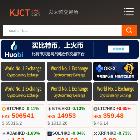
以太幣交易所
BTC/HKD
-0.11%
ETH/HKD
-0.13%
LTC/HKD
+0.65%
506541
14953
359.48
HK$
HK$
HK$
$ 65016.2
$ 1919.28
$ 46.14
ADA/HKD
-1.69%
SOL/HKD
-0.04%
XRP/HKD
-0.73%