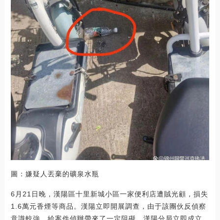
圖：嫌疑人丟棄的礦泉水瓶
6月21日晚，漢陽區十里新城小區一家便利店遭賊光顧，損失
1.6萬元香煙等商品。漢陽立即開展調查，由于該團伙反偵察
意識較強，給案件偵辦帶來了一定阻礙，漢陽分局立即成立