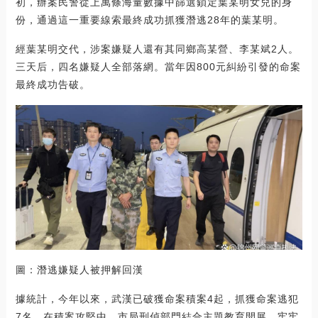
初，辦案民警從上萬條海量數據中篩選鎖定葉某明女兒的身
份，通過這一重要線索最終成功抓獲潛逃28年的葉某明。
經葉某明交代，涉案嫌疑人還有其同鄉高某營、李某斌2人。
三天后，四名嫌疑人全部落網。當年因800元糾紛引發的命案
最終成功告破。
圖：潛逃嫌疑人被押解回漢
據統計，今年以來，武漢已破獲命案積案4起，抓獲命案逃犯
7名。在積案攻堅中，市局刑偵部門結合主題教育開展，牢牢