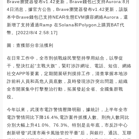
Brave瀏覽器發布v1.42更新，Brave錢包已支持Aurora:8月
4日消息，據官方公告，Brave瀏覽器發布v1.42更新，該版
本中Brave錢包已支持NEAR生態EVM擴容網絡Aurora，還
新增了支持通過Ramp 在Solana和Polygon上購買BAT代
幣。[2022/8/4 2:58:17]
圖：查獲部分非法獲利
在日常工作中，全市刑偵戰線民警堅持學用結合，以學促
干，堅決扛起“主戰大旗”，緊盯涉詐網址、電話、短信、網絡
社交APP等要素，定期開展研判摸排工作，清查掌握本地涉
詐前科人員和高危人員底數，及時發現涉詐突出問題，組織
全市開展集中打擊整治行動，拓展發起全省、全國集群戰
役。
今年以來，武漢市電詐警情壓降明顯，據統計，上半年全市
電詐警情同比下降16.4%,電詐案件抓獲人數、刑拘人數同比
分別大幅上升41.0%、76.3%。特別是去年底，市反詐中心
創新研發“武漢市兩卡風險管控平臺”后，與銀行、通訊、互聯