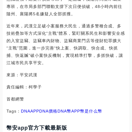
專班，在市局多部門聯動支撐下次日便偵破，48小時內前往
隨州、襄陽將5名嫌疑人全部抓獲。
近年來，武漢立足破小案服務大民生，通過多警種合成、多
技術疊加等方式深化“主戰”體系，緊盯關系民生和影響安全感
的入室盜竊、盜竊車內財物、盜竊商業門店等侵財犯罪擴大
“主戰”范圍，進一步完善“快上案、快調取、快合成、快抓
捕、快返贓”破小案快反機制，實現精準打擊，多抓快破，讓
江城市民共享平安。
來源：平安武漢
責任編輯：柯學子
首都網警
Tags：
DNA
APPDNA價格
DNA幣
APP幣是什么幣
幣安app官方下載最新版