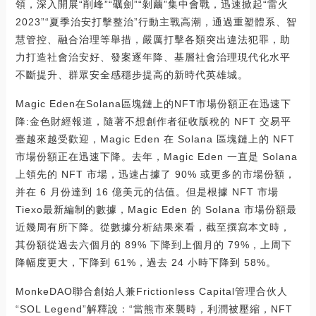
領，深入開展“削峰”“礪劍”“剝繭”集中會戰，迅速掀起“雷火
2023”“夏季治安打擊整治”行動主戰高潮，通過重塑體系、智
慧管控、融合治理等舉措，嚴厲打擊各類突出違法犯罪，助
力打造社會治安好、發案逐年降、基層社會治理現代化水平
不斷提升、群眾安全感穩步提高的新時代英雄城。
Magic Eden在Solana區塊鏈上的NFT市場份額正在迅速下
降:金色財經報道，隨著不想創作者征收版稅的 NFT 交易平
臺越來越受歡迎，Magic Eden 在 Solana 區塊鏈上的 NFT
市場份額正在迅速下降。去年，Magic Eden 一直是 Solana
上領先的 NFT 市場，迅速占據了 90% 或更多的市場份額，
并在 6 月份達到 16 億美元的估值。但是根據 NFT 市場
Tiexo最新編制的數據，Magic Eden 的 Solana 市場份額最
近幾周有所下降。從數據分析結果來看，截至撰寫本文時，
其份額從過去六個月的 89% 下降到上個月的 79%，上周下
降幅度更大，下降到 61%，過去 24 小時下降到 58%。
MonkeDAO聯合創始人兼Frictionless Capital管理合伙人
“SOL Legend”解釋說：“當熊市來襲時，利潤被壓縮，NFT