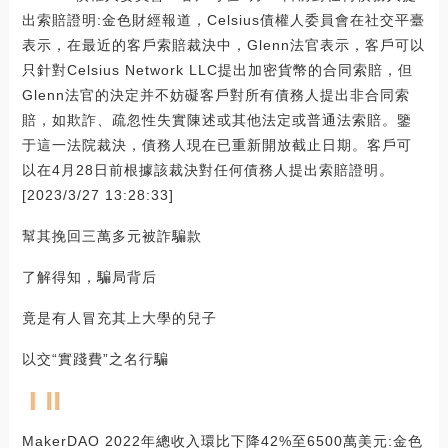
出索賠證明:金色財經報道，Celsius債權人委員會在社交平臺
表示，在最近的客戶索賠裁決中，Glenn法官表示，客戶可以
只針對Celsius Network LLC提出加密貨幣的合同索賠，但
Glenn法官的決定并不妨礙客戶對所有債務人提出非合同索
賠，如欺詐、疏忽性失實陳述或其他法定或普通法索賠。鑒
于這一法院裁決，債務人現在已重新開放截止日期。客戶可
以在4月28日前根據該裁決對任何債務人提出索賠證明。
[2023/3/27 13:28:33]
幫其挽回三萬多元被詐騙款
了解得知，騙局背后
竟是有人冒充其上大學的兒子
以交“實踐費”之名行騙
MakerDAO 2022年總收入環比下降42%至6500萬美元:金色