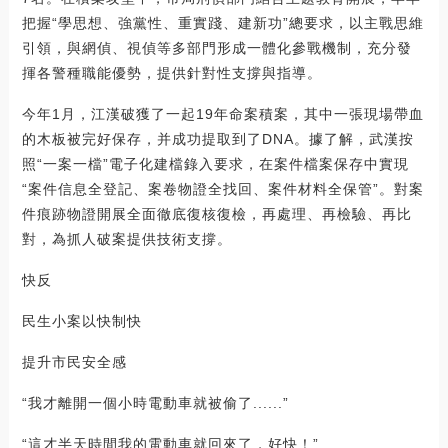
把握“學思想、強黨性、重實踐、建新功”總要求，以主戰思維
引領，與網偵、視偵等多部門形成一體化參戰機制，充分發
揮各警種職能優勢，提供針對性支撐與指導。
今年1月，江漢破獲了一起19年命案積案，其中一張現場帶血
的木板被完好保存，并成功提取到了DNA。據了解，武漢按
照“一案一檔”電子化建檔錄入要求，在案件檔案保存中實現
“案件信息全登記、案卷物證全找回、案件材料全保管”。對案
件痕跡物證開展全面徹底復核復檢，再處理、再檢驗、再比
對，為抓人破案提供技術支撐。
快反
民生小案以快制快
提升市民安全感
“我才離開一個小時電動車就被偷了......”
“這才半天時間我的電動車就回來了，好快！”