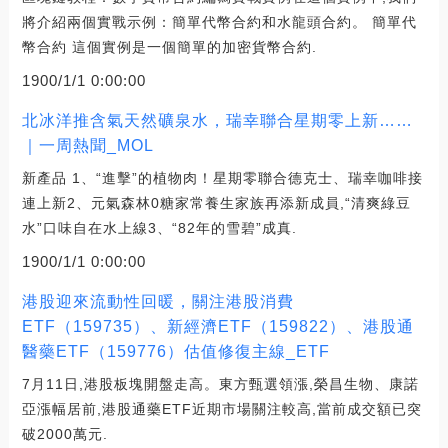
將介紹兩個實戰示例：簡單代幣合約和水龍頭合約。 簡單代
幣合約 這個實例是一個簡單的加密貨幣合約.
1900/1/1 0:00:00
北冰洋推含氣天然礦泉水，瑞幸聯合星期零上新……
｜一周熱聞_MOL
新產品 1、“進擊”的植物肉！星期零聯合德克士、瑞幸咖啡接
連上新2、元氣森林0糖家常養生家族再添新成員,“清爽綠豆
水”口味自在水上線3、“82年的雪碧”成真.
1900/1/1 0:00:00
港股迎來流動性回暖，關注港股消費
ETF（159735）、新經濟ETF（159822）、港股通
醫藥ETF（159776）估值修復主線_ETF
7月11日,港股板塊開盤走高。東方甄選領漲,榮昌生物、康諾
亞漲幅居前,港股通藥ETF近期市場關注較高,當前成交額已突
破2000萬元.