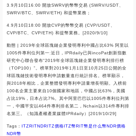
3.9月10日16:00 開放SWRV的幣幣交易 (SWRV/USDT、
SWRV/BTC、SWRV/ETH) 和提幣業務；
4.9月10日18:00 開放CVP的幣幣交易 (CVP/USDT、
CVP/BTC、CVP/ETH) 和提幣業務。[2020/9/10]
動態 | 2019年全球區塊鏈企業發明專利中國占比63% 阿里以
1005件專利位列第一:近日，IPRdaily已與incoPat創新指數
研究中心聯合發布“2019年全球區塊鏈企業發明專利排行榜
（TOP100）”。榜單對2019年1月1日至10月25日公開的全
球區塊鏈技術發明專利申請數量進行統計排名。榜單顯示，
與2018年相比，企業整體發明專利申請量增長明顯。入榜前
100名企業主要來自10個國家和地區，中國占比63%，美國
占比19%，日本占比7%。其中阿里巴巴以1005件專利位列第
一，中國平安以464件專利排名第二，Nchain以314件專利排
名第三。（知識產權產業媒體IPRdaily）[2019/10/29]
Tags：
ITZ
RIT
NDRITZ價格
ITZ幣
RIT幣是什么幣NDR價格
NDR幣