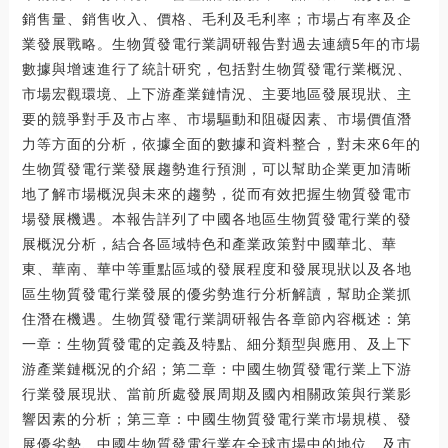
銷售量、銷售收入、價格、毛利及毛利率；市場占有率及企
業發展戰略。生物質發電行業調研報告對過去連續5年的市場
數據與增速進行了統計研究，包括對生物質發電行業概況、
市場宏觀環境、上下游產業鏈情況、主要地區發展現狀、主
要的競爭對手及市占率、市場驅動和阻礙因素、市場價值潛
力等方面的分析，依據全面的數據和資料整合，對未來6年的
生物質發電行業發展趨勢進行預測，可以幫助企業更加清晰
地了解市場概況與未來的趨勢，從而有效把握生物質發電市
場發展機遇。本報告詳列了中國各地區生物質發電行業的發
展概況分析，結合各區域特色和產業政策對中國華北、華
東、華南、華中等重點區域的發展程度和發展現狀以及各地
區生物質發電行業發展的優劣勢進行分析解讀，幫助企業抓
住潛在機遇。生物質發電行業調研報告各章節內容概述：第
一章：生物質發電的定義及特點、細分類型與應用、及上下
游產業鏈概況的介紹；第二章：中國生物質發電行業上下游
行業發展現狀、當前所處發展周期及國內相關政策與行業影
響因素的分析；第三章：中國生物質發電行業市場規模、發
展優劣勢、中國生物質發電行業在全球市場中的地位、及市