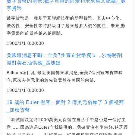
數字貨幣的前景(數字貨幣的前景和未來英文總結)_數
字貨幣
數字貨幣是一種基于互聯網技術的新型貨幣。其去中心化、
匿名性、安全性等特點吸引了越來越多人們的關注。未來,數
字貨幣的前景將越來越廣闊.
1900/1/1 0:00:00
美國壞消息不斷：全美7州宣布貨幣獨立，沙特將削
減對美石油供應_區塊鏈
Billions項目組 最近美國傳來壞消息,全美7個州宣布貨幣獨
立,原來去美元化的急先鋒竟然在美國的內部.
1900/1/1 0:00:00
19 歲的 Euler 黑客，面對 2 億美元猶豫了 3 個禮拜
_加密貨幣
「我試圖決定將2000萬美元保留在自己手中是否是一個好主
意……因為這是Euler向我提供的。我確實沒有準備好,缺乏經
驗,而且是新人……我好幾天、好幾個星期都沒有睡覺,但最