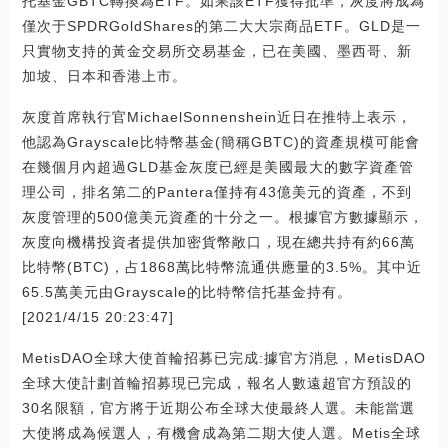
托基金GBTC轉換為ETF。如果該ETF獲得批準，灰度將成為
僅次于SPDRGoldShares的第二大大宗商品ETF。GLD是一
只實物支持的黃金交易所交易基金，已在美國、墨西哥、新
加坡、日本和香港上市。
灰度首席執行官MichaelSonnenshein近日在推特上表示，
他認為Grayscale比特幣基金(簡稱GBTC)的資產規模可能會
在幾個月內超過GLD基金灰度已經是美國最大的數字資產管
理公司，排名第二的Pantera僅持有43億美元的資產，不到
灰度管理的500億美元資產的十分之一。根據官方數據顯示，
灰度向機構投資者提供加密貨幣敞口，現在總共持有約66萬
比特幣(BTC)，占1868萬比特幣流通供應量的3.5%。其中近
65.5萬美元由Grayscale的比特幣信托基金持有。
[2021/4/15 20:23:47]
MetisDAO全球大使首輪招募已完成:據官方消息，MetisDAO
全球大使計劃首輪招募現已完成，報名人數遠超官方預設的
30名限額，官方將于近期公布全球大使最終人選。未能當選
大使將成為候選人，有機會成為第二期大使人選。Metis全球