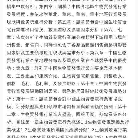
場集中度分析；第四章：闡釋了中國各地區生物質發電行業
發展程度，并依次對華北、華東、華南、華中地區行業發展
現狀與優劣勢進行分析；第五章：該章節包含中國生物質發
電行業進出口情況、數量差額及影響因素分析；第六、七
章：依次分析了生物質發電行業細分種類與下游應用市場的
銷售量、銷售額，同時也包含了各產品種類銷售價格與影響
因素以及主要領域應用現狀與需求分析；第八章：中國生物
質發電行業企業地理分布以及重點企業在全球競爭中的優劣
勢；第九章：詳列了中國生物質發電行業主要企業基本情
況、主要產品和服務介紹、生物質發電銷售量、銷售收入、
價格、毛利、毛利率、及發展戰略；第十章：中國生物質發
電行業發展驅動限制因素、競爭格局及關鍵技術發展趨勢分
析；第十一章：該章節包含對中國生物質發電行業市場規
模、細分類型與應用領域市場銷售量與銷售額的預測；第十
二章：生物質發電行業進入壁壘、回報周期、熱點及策略分
析。目錄第一章生物質發電行業概述1.1生物質發電定義及行
業概述1.2生物質發電所屬國民經濟分類1.3生物質發電行業
產品分類1.4生物質發電行業下游應用領域介紹1.5生物質發