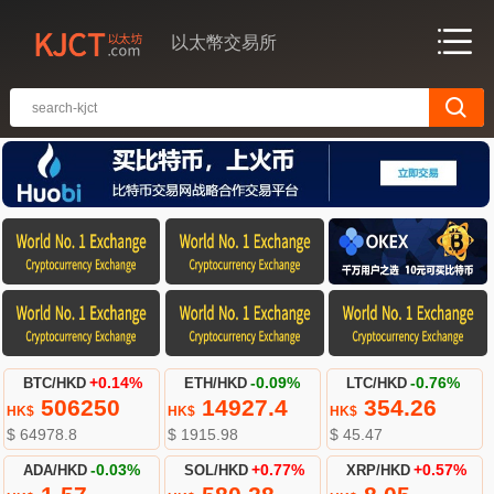
以太幣交易所
BTC/HKD
+0.14%
ETH/HKD
-0.09%
LTC/HKD
-0.76%
506250
14927.4
354.26
HK$
HK$
HK$
$ 64978.8
$ 1915.98
$ 45.47
ADA/HKD
-0.03%
SOL/HKD
+0.77%
XRP/HKD
+0.57%