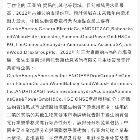
于住宅的,工業的,貿易的,其他等領域。目前領域需求量最
高，2022年占據%的市場份額。預計領域在未來幾年內需求
潛力最大。中國生物質發電行業內重點企業主要有
ClarkeEnergy,GeneralElectricCo,ANDRITZAG,Babcocka
ndWilcoxEnterprisesInc,SiemensGas&PowerGmbH&Co
KG,TheChineseSinohydro,AmerescoInc,AccionaSA,Joh
nWood,DraxGroupPlc。2022年前三大廠商約占%的市場份
額。報告出版商:湖南貝哲斯信息咨詢有限公司生物質發電行
業前端企業：
ClarkeEnergyAmerescoInc.ENGIESADraxGroupPlcGen
eralElectricCo.JohnWoodBabcockandWilcoxEnterprises
Inc.ANDRITZAGTheChineseSinohydroAccionaSASieme
nsGas&PowerGmbH&Co.KGE.ONSE產品種類細分：固體
生物質沼氣城市固體廢物液體生物質下游應用市場：住宅的
工業的貿易的其他生物質發電市場調研報告對中國生物質發
電行業競爭格局進行綜合性分析。該部分分析范圍包括：中
國主要企業地理分布與國際競爭優劣勢；行業內前端企業基
本情況、市場表現、主營產品及服務；重點企業生物質發電