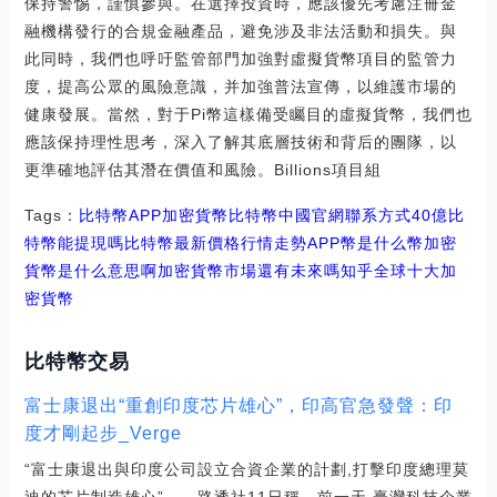
保持警惕，謹慎參與。在選擇投資時，應該優先考慮注冊金
融機構發行的合規金融產品，避免涉及非法活動和損失。與
此同時，我們也呼吁監管部門加強對虛擬貨幣項目的監管力
度，提高公眾的風險意識，并加強普法宣傳，以維護市場的
健康發展。當然，對于Pi幣這樣備受矚目的虛擬貨幣，我們也
應該保持理性思考，深入了解其底層技術和背后的團隊，以
更準確地評估其潛在價值和風險。Billions項目組
Tags：
比特幣
APP
加密貨幣比特幣中國官網聯系方式
40億比
特幣能提現嗎
比特幣最新價格行情走勢
APP幣是什么幣加密
貨幣是什么意思啊
加密貨幣市場還有未來嗎知乎
全球十大加
密貨幣
比特幣交易
富士康退出“重創印度芯片雄心”，印高官急發聲：印
度才剛起步_Verge
“富士康退出與印度公司設立合資企業的計劃,打擊印度總理莫