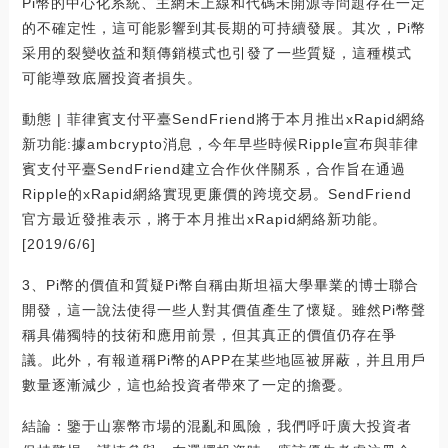
Pi幣的中心化系統、主網未上線和代碼未開源等問題存在一定
的不確定性，這可能影響到其長期的可持續發展。其次，Pi幣
采用的裂變收益和類傳銷模式也引發了一些質疑，這種模式
可能導致底層投資者損失。
動態 | 菲律賓支付平臺SendFriend將于本月推出xRapid網絡
新功能:據ambcrypto消息，今年早些時候Ripple宣布與菲律
賓支付平臺SendFriend建立合作伙伴關系，合作旨在通過
Ripple的xRapid網絡實現更廉價的跨境交易。SendFriend
官方最近發推表示，將于本月推出xRapid網絡新功能。
[2019/6/6]
3、Pi幣的價值和質疑Pi幣自稱由斯坦福大學畢業的博士聯合
開發，這一說法使得一些人對其價值產生了懷疑。雖然Pi幣聲
稱具備獨特的技術和應用前景，但其真正的價值仍存在爭
議。此外，有報道稱Pi幣的APP在某些地區被屏蔽，并且用戶
數量逐漸減少，這也給投資者帶來了一定的擔憂。
結論：鑒于山寨幣市場的混亂和風險，我們呼吁廣大投資者