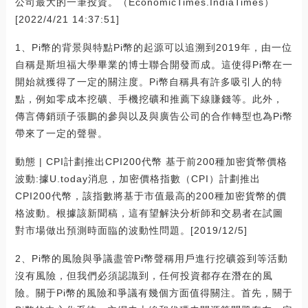
公司最大的一筆投資。（EconomicTimes.IndiaTimes）
[2022/4/21 14:37:51]
1、Pi幣的背景與特點Pi幣的起源可以追溯到2019年，由一位
自稱是斯坦福大學畢業的博士聯合開發而成。這使得Pi幣在一
開始就獲得了一定的關注度。Pi幣自稱具有許多吸引人的特
點，例如零成本挖礦、手機挖礦和推薦下線賺錢等。此外，
傳言傳銷頭子張鵬的參與以及與廣告公司的合作轉型也為Pi幣
帶來了一定的聲譽。
動態 | CPI計劃推出CPI200代幣 基于前200種加密貨幣價格
波動:據U.today消息，加密價格指數（CPI）計劃推出
CPI200代幣，該指數將基于市值最高的200種加密貨幣的價
格波動。根據該新聞稿，這有望解決分析師和交易者在試圖
對市場做出預測時面臨的波動性問題。[2019/12/5]
2、Pi幣的風險與爭議盡管Pi幣聲稱用戶進行挖礦簽到等活動
沒有風險，但我們必須認識到，任何投資都存在潛在的風
險。關于Pi幣的風險和爭議有幾個方面值得關注。首先，關于