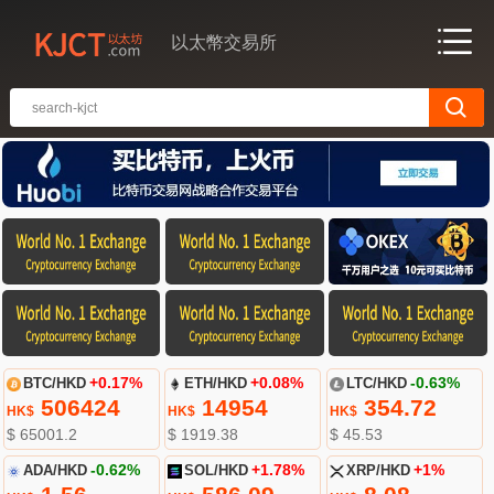
以太幣交易所
BTC/HKD
+0.17%
ETH/HKD
+0.08%
LTC/HKD
-0.63%
506424
14954
354.72
HK$
HK$
HK$
$ 65001.2
$ 1919.38
$ 45.53
ADA/HKD
-0.62%
SOL/HKD
+1.78%
XRP/HKD
+1%