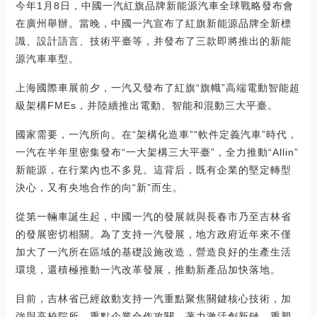
今年1月8日，中國一汽紅旗品牌新能源汽車全球戰略發布會
在廣州舉辦。當晚，中國一汽宣布了紅旗新能源品牌全新標
識、設計語言、技術平臺等，并發布了三款即將推出的新能
源汽車車型。
上海國際車展前夕，一汽又發布了紅旗“旗幟”高端電動智能超
級架構FMEs，并陸續推出電動、智能和混動三大平臺。
國家需要，一汽所向。在“架構化造車”“軟件定義汽車”時代，
一汽在半年里密集發布“一大架構三大平臺”，全力推動“Allin”
新能源，在行業內也不多見。這背后，既有企業的堅定轉型
決心，又有央地合作的向“新”而生。
從第一輛車誕生起，中國一汽的發展就與長春市乃至吉林省
的發展密切相關。為了支持一汽發展，地方政府近年來不僅
加大了一汽所在區域的基礎設施改造，營造良好的生產生活
環境，還積極推動一汽改革發展，推動新產品加快落地。
目前，吉林省已經啟動支持一汽重點聚焦關鍵核心技術，加
強與高校院所、重點企業合作攻關，著力激活創新鏈、重塑