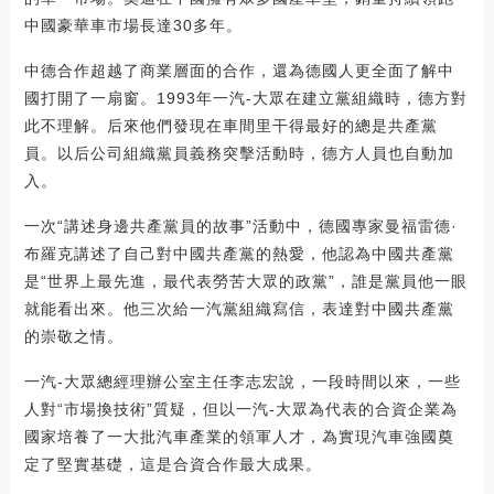
中國豪華車市場長達30多年。
中德合作超越了商業層面的合作，還為德國人更全面了解中
國打開了一扇窗。1993年一汽-大眾在建立黨組織時，德方對
此不理解。后來他們發現在車間里干得最好的總是共產黨
員。以后公司組織黨員義務突擊活動時，德方人員也自動加
入。
一次“講述身邊共產黨員的故事”活動中，德國專家曼福雷德·
布羅克講述了自己對中國共產黨的熱愛，他認為中國共產黨
是“世界上最先進，最代表勞苦大眾的政黨”，誰是黨員他一眼
就能看出來。他三次給一汽黨組織寫信，表達對中國共產黨
的崇敬之情。
一汽-大眾總經理辦公室主任李志宏說，一段時間以來，一些
人對“市場換技術”質疑，但以一汽-大眾為代表的合資企業為
國家培養了一大批汽車產業的領軍人才，為實現汽車強國奠
定了堅實基礎，這是合資合作最大成果。