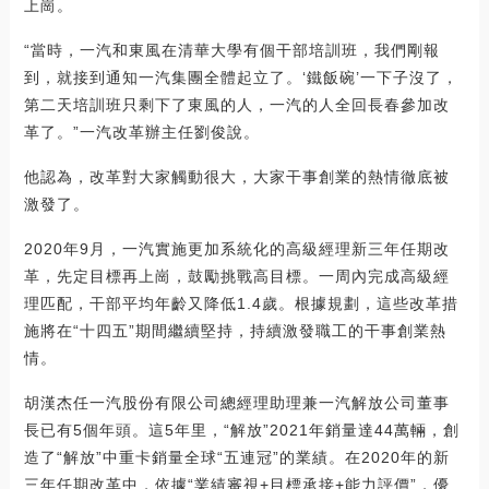
上崗。
“當時，一汽和東風在清華大學有個干部培訓班，我們剛報
到，就接到通知一汽集團全體起立了。‘鐵飯碗’一下子沒了，
第二天培訓班只剩下了東風的人，一汽的人全回長春參加改
革了。”一汽改革辦主任劉俊說。
他認為，改革對大家觸動很大，大家干事創業的熱情徹底被
激發了。
2020年9月，一汽實施更加系統化的高級經理新三年任期改
革，先定目標再上崗，鼓勵挑戰高目標。一周內完成高級經
理匹配，干部平均年齡又降低1.4歲。根據規劃，這些改革措
施將在“十四五”期間繼續堅持，持續激發職工的干事創業熱
情。
胡漢杰任一汽股份有限公司總經理助理兼一汽解放公司董事
長已有5個年頭。這5年里，“解放”2021年銷量達44萬輛，創
造了“解放”中重卡銷量全球“五連冠”的業績。在2020年的新
三年任期改革中，依據“業績審視+目標承接+能力評價”，優