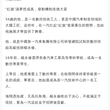
“紅旗”讓夢想成真，發動機制造挑大梁
34歲的他，是一名數控技術工人，更是中國汽車制造領域的
大國工匠。這些年，在一汽扛起“紅旗”發展重任的態勢，也給
他施展才華提供了舞臺。
他，就是中國第一汽車集團有限公司研發總院試制所數控班
組高級技師楊永修。
16年前，楊永修選擇長春汽車工業高等專科學校，成為一名
數控專業學生。
上學后，他逐漸愛上了數控專業，在校期間保持著班級第一
名的成績。畢業后，他如愿成為原一汽技術中心的一名工
人。
海闊憑魚躍，天高任鳥飛。楊永修暗自下決心，不能滿足于
現狀，要為一汽這款金字招牌做貢獻。