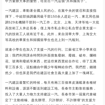
中力量辦大事的優勢，培育出一汽這個“共和國長子”。
一汽建設，牽動著全國人民的心。在黨中央的號召和直接指
揮下，中組部抽調廳局級干部150余人趕赴一汽，東北局也抽
調529名機關干部到一汽工作，北京、上海、天津等地一大批
高技術工人奔赴長春，僅上海市私企和公私合營企業支援一
汽的技術工人就有近千名。此外，來自清華大學、上海交大
等高校的畢業生和歸國留學生也北上到一汽報到。
就連小學生也加入了支援一汽的行列。江蘇省江寧小學來信
說：我們利用課余時間到外面搜集廢銅、廢鐵、破布、爛棉
花、玻璃和廢紙等東西，把這些東西賣給合作社，得了五萬
零三百多元，這點錢由中國少年報轉給你們。我們想，錢雖
然少，但也算是我們在建設社會主義大廈上加了一塊磚瓦。
一汽建設最繁忙的時候，每天有兩三百個車皮滿載著各種材
料和設備，源源不斷送到建設工地。長春市主動靠前服務，
投入了大量人力物力支持建設一汽。長春市第一屆黨代會確
定了“主動積極、盡先辦理、只許辦好、不許辦壞”的支援方