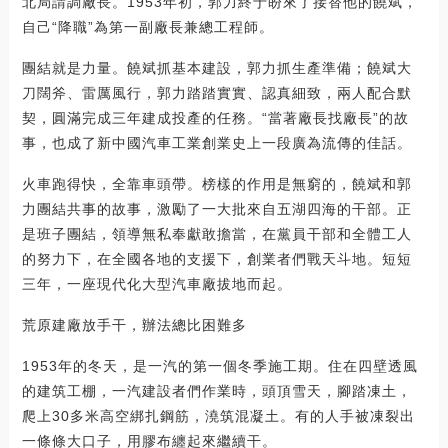
北局請調廠長。1953年初，郭力終于盼來了接替他的饒斌，
自己“降職”為第一副廠長兼總工程師。
團結就是力量。饒斌抓基本建設，郭力抓生產準備；饒斌大
刀闊斧、雷厲風行，郭力踏踏實實、認真細致，兩人配合默
契，圓滿完成三年建成投產的任務。“當著廠長找廠長”的故
事，也成了新中國汽車工業創業史上一段廣為流傳的佳話。
火車跑得快，全靠車頭帶。榜樣的作用是無窮的，饒斌和郭
力團結共事的故事，激勵了一大批來自五湖四海的干部。正
是班子團結，領導無私奉獻敢擔當，在黨員干部和全體工人
的努力下，在全國各地的支援下，創業者們戰天斗地。短短
三年，一座現代化大型汽車廠拔地而起。
荒原建廠放手干，辦法總比困難多
1953年的冬天，是一汽的第一個冬季施工期。住在四壁透風
的建筑工棚，一汽建設者們作業時，頭頂雪天，腳踏凍土，
爬上30多米高空綁扎鋼筋，澆筑混凝土。有的人手被凍裂出
一條條大口子，用膠布纏起來繼續干。