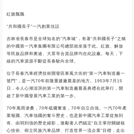
紅旗飄飄
“共和國長子”一汽創業佳話
吉林省長春市是全球知名的“汽車城”，有著“共和國長子”之稱
的中國第一汽車集團有限公司總部就坐落于此。紅旗、解放
等民族品牌和奧迪、大眾等合資品牌均在此設廠。每天，下
線的汽車源源不斷從長春駛向全球。
位于長春汽車經濟技術開發區東風大街的“第一汽車制造廠一
號門”，是一汽70年前隆重建廠奠基的地方。1953年7月15
日，令人心潮澎湃的第一汽車制造廠奠基典禮在此舉行，開
啟了新中國發展汽車工業的第一步。
70年風雨滄桑，70年砥礪奮進，70年自立自強。一汽70年產
業報國、汽車強國的奮斗歷史，也是新中國汽車工業從無到
有、由弱到強的歷史縮影，激勵著人們錨定“自主掌控關鍵核
心技術、樹立民族汽車品牌、打造世界一流企業”目標，走出