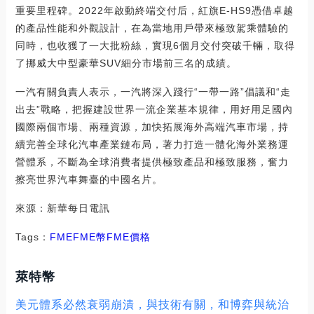
重要里程碑。2022年啟動終端交付后，紅旗E-HS9憑借卓越
的產品性能和外觀設計，在為當地用戶帶來極致駕乘體驗的
同時，也收獲了一大批粉絲，實現6個月交付突破千輛，取得
了挪威大中型豪華SUV細分市場前三名的成績。
一汽有關負責人表示，一汽將深入踐行“一帶一路”倡議和“走
出去”戰略，把握建設世界一流企業基本規律，用好用足國內
國際兩個市場、兩種資源，加快拓展海外高端汽車市場，持
續完善全球化汽車產業鏈布局，著力打造一體化海外業務運
營體系，不斷為全球消費者提供極致產品和極致服務，奮力
擦亮世界汽車舞臺的中國名片。
來源：新華每日電訊
Tags：
FMEFME幣
FME價格
萊特幣
美元體系必然衰弱崩潰，與技術有關，和博弈與統治