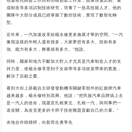
他還依托師徒工作間和勞模創新工作室，開展快速試制、集
成制造等多項試制技術研究，培養了一批高技能人才。他的
團隊中大部分成員已經掌握了數控技術，實現了數智化轉
型。
近年來，一汽加速改革給楊永修更多施展才華的空間。“一汽
像我這樣的年輕人還有很多，大家夢想有多大、技術有多
強、能力有多大，舞臺就有多大。”他說。
同時，國家和地方不斷加大對人才尤其是汽車制造人才的支
持力度，使楊永修享受到子女就學等多項政策帶來的實惠，
解決了后顧之憂。
看到大街上搭載自主研發發動機等關鍵零部件的紅旗牌汽車
越來越多，楊永修特別高興。他說：“把民族汽車品牌搞上去
是一汽人的使命，我愿意扎根東北，扎根一汽，與同事們一
道攻關，為攻克更多的卡脖子技術難題貢獻自己的力量。”
央地合作樹標桿，向新而生勇爭先