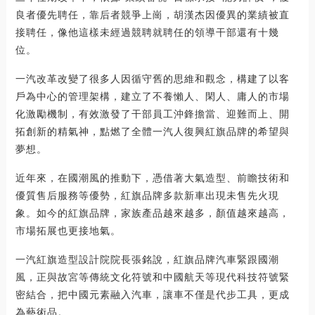
良者優先聘任，靠后者競爭上崗，胡漢杰因優異的業績被直
接聘任，像他這樣未經過競聘就聘任的領導干部還有十幾
位。
一汽改革改變了很多人因循守舊的思維和觀念，構建了以客
戶為中心的管理架構，建立了不養懶人、閑人、庸人的市場
化激勵機制，有效激發了干部員工沖鋒擔當、迎難而上、開
拓創新的精氣神，點燃了全體一汽人復興紅旗品牌的希望與
夢想。
近年來，在國潮風的推動下，憑借著大氣造型、前瞻技術和
優質售后服務等優勢，紅旗品牌多款新車出現未售先火現
象。如今的紅旗品牌，家族產品越來越多，顏值越來越高，
市場拓展也更接地氣。
一汽紅旗造型設計院院長張銘說，紅旗品牌汽車緊跟國潮
風，正與故宮等傳統文化符號和中國航天等現代科技符號緊
密結合，把中國元素融入汽車，讓車不僅是代步工具，更成
為藝術品。