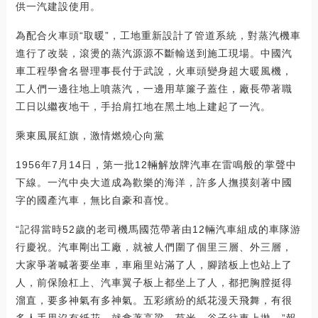
供一汽建設使用。
為配合火車頭“取暖”，工地重新設計了管道系統，對蒸汽機車
進行了改裝，滾燙的蒸汽源源不斷輸送到施工現場。中國汽
車工程學會名譽理事長付于武說，火車頭變身超大暖風機，
工人們一邊往地上噴蒸汽，一邊用草簾子蓋住，廠長帶著職
工日以繼夜地干，手抬肩扛地在黑土地上建起了一汽。
乘東風展紅旗，激情燃燒心向黨
1956年7月14日，第一批12輛解放牌汽車在雷鳴般的掌聲中
下線。一汽中央大道成為歡樂的海洋，許多人撫摸刻著中國
字的國產汽車，無比自豪和喜悅。
“記得當時52歲的老司機馬國范帶著由12輛汽車組成的車隊游
行慶祝。汽車剛出工廠，就被人們圍了個里三層、外三層，
大家爭著喊著要坐車，車廂里站滿了人，腳踏板上也站上了
人，前保險杠上、汽車翼子板上都坐上了人，都把胸膛挺得
溜直，要多神氣有多神氣。五彩繽紛的紙花漫天飛舞，有很
多人手里沒有紙花，就拿著高粱、苞米、谷子往車上拋。”報