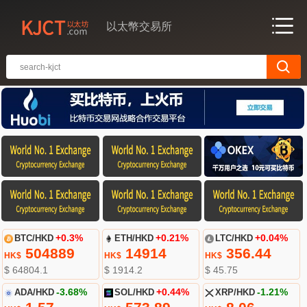
以太幣交易所
BTC/HKD
+0.3%
ETH/HKD
+0.21%
LTC/HKD
+0.04%
504889
14914
356.44
HK$
HK$
HK$
$ 64804.1
$ 1914.2
$ 45.75
ADA/HKD
-3.68%
SOL/HKD
+0.44%
XRP/HKD
-1.21%