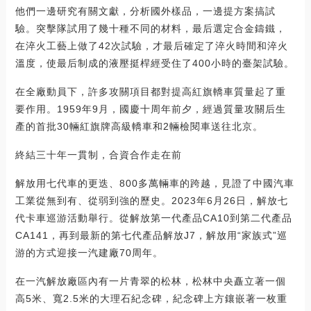
他們一邊研究有關文獻，分析國外樣品，一邊提方案搞試
驗。突擊隊試用了幾十種不同的材料，最后選定合金鑄鐵，
在淬火工藝上做了42次試驗，才最后確定了淬火時間和淬火
溫度，使最后制成的液壓挺桿經受住了400小時的臺架試驗。
在全廠動員下，許多攻關項目都對提高紅旗轎車質量起了重
要作用。1959年9月，國慶十周年前夕，經過質量攻關后生
產的首批30輛紅旗牌高級轎車和2輛檢閱車送往北京。
終結三十年一貫制，合資合作走在前
解放用七代車的更迭、800多萬輛車的跨越，見證了中國汽車
工業從無到有、從弱到強的歷史。2023年6月26日，解放七
代卡車巡游活動舉行。從解放第一代產品CA10到第二代產品
CA141，再到最新的第七代產品解放J7，解放用“家族式”巡
游的方式迎接一汽建廠70周年。
在一汽解放廠區內有一片青翠的松林，松林中央矗立著一個
高5米、寬2.5米的大理石紀念碑，紀念碑上方鑲嵌著一枚重