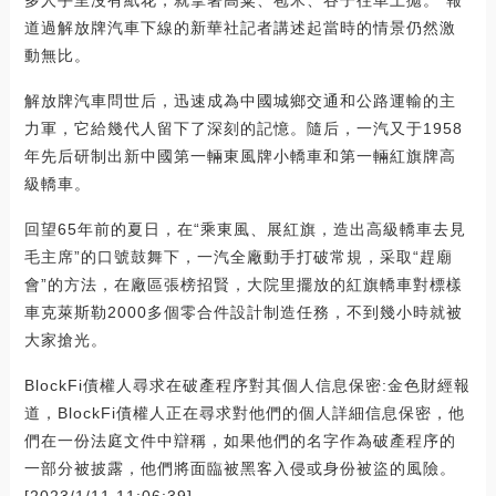
道過解放牌汽車下線的新華社記者講述起當時的情景仍然激
動無比。
解放牌汽車問世后，迅速成為中國城鄉交通和公路運輸的主
力軍，它給幾代人留下了深刻的記憶。隨后，一汽又于1958
年先后研制出新中國第一輛東風牌小轎車和第一輛紅旗牌高
級轎車。
回望65年前的夏日，在“乘東風、展紅旗，造出高級轎車去見
毛主席”的口號鼓舞下，一汽全廠動手打破常規，采取“趕廟
會”的方法，在廠區張榜招賢，大院里擺放的紅旗轎車對標樣
車克萊斯勒2000多個零合件設計制造任務，不到幾小時就被
大家搶光。
BlockFi債權人尋求在破產程序對其個人信息保密:金色財經報
道，BlockFi債權人正在尋求對他們的個人詳細信息保密，他
們在一份法庭文件中辯稱，如果他們的名字作為破產程序的
一部分被披露，他們將面臨被黑客入侵或身份被盜的風險。
[2023/1/11 11:06:39]