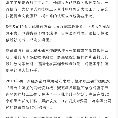
當了半年普通加工工人后，他轉入自己熱愛的數控崗位。一
汽擁有一大批優秀的技術工人且其中很多是大國工匠，企業
技術傳承文化濃郁，楊永修的快速成長也得益于此。
5年多的時間，他廢寢忘食地向前輩請教難題，很多人對他知
無不言。他還購買了很多課件，自學最新理論。很快，楊永
修脫穎而出，成為技術能手。
憑借這股勁頭，楊永修不僅能熟練操作海德漢等進口數控系
統，還具備了多款軟件編程、多臺數控設備操作和復雜刀具
設計改制等技能，這讓他在高端發動機制造、精密零部件研
制等領域大顯身手。
2018年初，新紅旗品牌戰略發布之后，楊永修主要承擔紅旗
品牌自主研發的高端發動機、變速箱及底盤等核心精密零部
件的數控加工工作，解決了一大批卡脖子難題，先后完成30
余項重大試制任務，累計攻克130多項技術難題，為集團公司
節約創造價值1200多萬元。