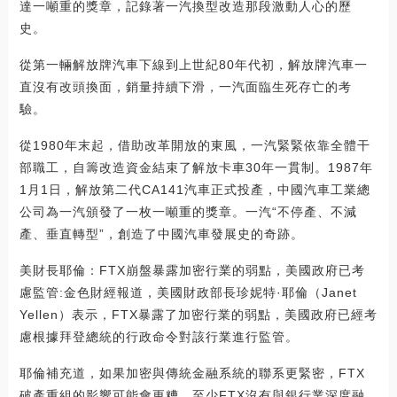
達一噸重的獎章，記錄著一汽換型改造那段激動人心的歷
史。
從第一輛解放牌汽車下線到上世紀80年代初，解放牌汽車一
直沒有改頭換面，銷量持續下滑，一汽面臨生死存亡的考
驗。
從1980年末起，借助改革開放的東風，一汽緊緊依靠全體干
部職工，自籌改造資金結束了解放卡車30年一貫制。1987年
1月1日，解放第二代CA141汽車正式投產，中國汽車工業總
公司為一汽頒發了一枚一噸重的獎章。一汽“不停產、不減
產、垂直轉型”，創造了中國汽車發展史的奇跡。
美財長耶倫：FTX崩盤暴露加密行業的弱點，美國政府已考
慮監管:金色財經報道，美國財政部長珍妮特·耶倫（Janet
Yellen）表示，FTX暴露了加密行業的弱點，美國政府已經考
慮根據拜登總統的行政命令對該行業進行監管。
耶倫補充道，如果加密與傳統金融系統的聯系更緊密，FTX
破產重組的影響可能會更糟，至少FTX沒有與銀行業深度融