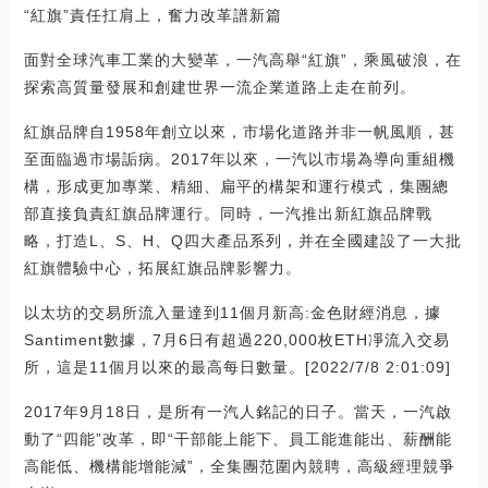
“紅旗”責任扛肩上，奮力改革譜新篇
面對全球汽車工業的大變革，一汽高舉“紅旗”，乘風破浪，在
探索高質量發展和創建世界一流企業道路上走在前列。
紅旗品牌自1958年創立以來，市場化道路并非一帆風順，甚
至面臨過市場詬病。2017年以來，一汽以市場為導向重組機
構，形成更加專業、精細、扁平的構架和運行模式，集團總
部直接負責紅旗品牌運行。同時，一汽推出新紅旗品牌戰
略，打造L、S、H、Q四大產品系列，并在全國建設了一大批
紅旗體驗中心，拓展紅旗品牌影響力。
以太坊的交易所流入量達到11個月新高:金色財經消息，據
Santiment數據，7月6日有超過220,000枚ETH凈流入交易
所，這是11個月以來的最高每日數量。[2022/7/8 2:01:09]
2017年9月18日，是所有一汽人銘記的日子。當天，一汽啟
動了“四能”改革，即“干部能上能下、員工能進能出、薪酬能
高能低、機構能增能減”，全集團范圍內競聘，高級經理競爭