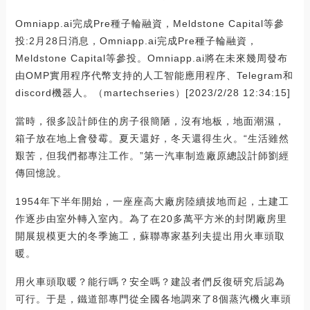
Omniapp.ai完成Pre種子輪融資，Meldstone Capital等參
投:2月28日消息，Omniapp.ai完成Pre種子輪融資，
Meldstone Capital等參投。Omniapp.ai將在未來幾周發布
由OMP實用程序代幣支持的人工智能應用程序、Telegram和
discord機器人。（martechseries）[2023/2/28 12:34:15]
當時，很多設計師住的房子很簡陋，沒有地板，地面潮濕，
箱子放在地上會發霉。夏天還好，冬天還得生火。“生活雖然
艱苦，但我們都專注工作。”第一汽車制造廠原總設計師劉經
傳回憶說。
1954年下半年開始，一座座高大廠房陸續拔地而起，土建工
作逐步由室外轉入室內。為了在20多萬平方米的封閉廠房里
開展規模更大的冬季施工，蘇聯專家基列夫提出用火車頭取
暖。
用火車頭取暖？能行嗎？安全嗎？建設者們反復研究后認為
可行。于是，鐵道部專門從全國各地調來了8個蒸汽機火車頭