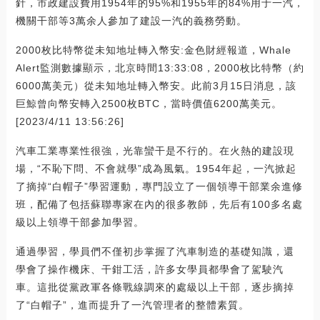
針，市政建設費用1954年的95%和1955年的84%用于一汽，
機關干部等3萬余人參加了建設一汽的義務勞動。
2000枚比特幣從未知地址轉入幣安:金色財經報道，Whale
Alert監測數據顯示，北京時間13:33:08，2000枚比特幣（約
6000萬美元）從未知地址轉入幣安。此前3月15日消息，該
巨鯨曾向幣安轉入2500枚BTC，當時價值6200萬美元。
[2023/4/11 13:56:26]
汽車工業專業性很強，光靠蠻干是不行的。在火熱的建設現
場，“不恥下問、不會就學”成為風氣。1954年起，一汽掀起
了摘掉“白帽子”學習運動，專門設立了一個領導干部業余進修
班，配備了包括蘇聯專家在內的很多教師，先后有100多名處
級以上領導干部參加學習。
通過學習，學員們不僅初步掌握了汽車制造的基礎知識，還
學會了操作機床、干鉗工活，許多女學員都學會了駕駛汽
車。這批從黨政軍各條戰線調來的處級以上干部，逐步摘掉
了“白帽子”，進而提升了一汽管理者的整體素質。