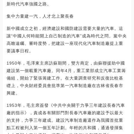
新時代汽車強國之路。
集中力量建一汽，人才北上聚長春
新中國成立之初，經濟建設和國防建設需要大量的汽車。這
讓“中國人何時能開上自己制造的汽車”成為時代之問。黨中央
高瞻遠矚、審時度勢，把建設一座現代化汽車制造廠提上重
要議事日程。
1950年，毛澤東主席訪蘇期間，雙方商定，由蘇聯援助中國
建設第一個載重汽車廠。同年4月，重工業部成立汽車工業籌
備組，開始了緊張籌建工作。在大量調查研究和反復比較基
礎上，中央財經委員會批準第一汽車制造廠在吉林省長春市
興建。
1953年，毛主席簽發《中共中央關于力爭三年建設長春汽車
廠的指示》，責成各有關部門對長春汽車廠的建設予以最大
的支持，力爭三年建成。建設汽車制造廠還作為我國首批重
點工程被列入第一個五年計劃。年輕的共和國，通過發揮集