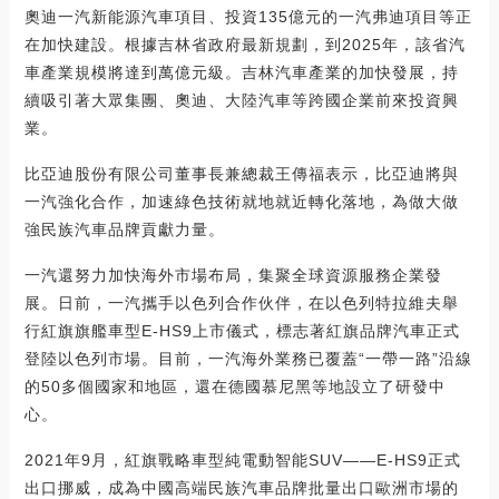
奧迪一汽新能源汽車項目、投資135億元的一汽弗迪項目等正
在加快建設。根據吉林省政府最新規劃，到2025年，該省汽
車產業規模將達到萬億元級。吉林汽車產業的加快發展，持
續吸引著大眾集團、奧迪、大陸汽車等跨國企業前來投資興
業。
比亞迪股份有限公司董事長兼總裁王傳福表示，比亞迪將與
一汽強化合作，加速綠色技術就地就近轉化落地，為做大做
強民族汽車品牌貢獻力量。
一汽還努力加快海外市場布局，集聚全球資源服務企業發
展。日前，一汽攜手以色列合作伙伴，在以色列特拉維夫舉
行紅旗旗艦車型E-HS9上市儀式，標志著紅旗品牌汽車正式
登陸以色列市場。目前，一汽海外業務已覆蓋“一帶一路”沿線
的50多個國家和地區，還在德國慕尼黑等地設立了研發中
心。
2021年9月，紅旗戰略車型純電動智能SUV——E-HS9正式
出口挪威，成為中國高端民族汽車品牌批量出口歐洲市場的