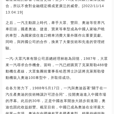
合，所以不會對金融穩定構成更廣泛的威脅。[2022/11/14
13:04:19]
之后，一汽主動跟上時代，牽手大眾、豐田、奧迪等世界汽
車巨頭，國產奧迪、捷達、寶來等車型成為中國人家喻戶曉
的車型，為國家擋住進口轎車消費大量外匯作出重要貢獻。
同時，與跨國公司的合作，換來了大量技術和先進的管理經
驗。
一汽-大眾汽車有限公司原總經理林敢為回憶，1987年，大眾
來一汽尋求合作機會。當時，一汽已經購買了克萊斯勒488發
動機生產線，大眾集團前董事長哈恩博士許諾將克萊斯勒發
動機裝入奧迪100車型中，并取得成功。
在各方努力下，1988年5月17日，一汽與奧迪簽署“關于在一
汽生產奧迪的技術轉讓許可證合同”，拉開奧迪進入中國市場
的序幕。此后的30年，正是中國改革開放大踏步前進期，奧
迪也因此收益頗豐。截至目前，中國已成為奧迪在全球最大
的單一市場。奧迪在中國擁有眾多國產車型，銷量持續領跑