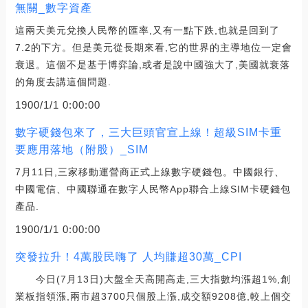
無關_數字資產
這兩天美元兌換人民幣的匯率,又有一點下跌,也就是回到了
7.2的下方。但是美元從長期來看,它的世界的主導地位一定會
衰退。這個不是基于博弈論,或者是說中國強大了,美國就衰落
的角度去講這個問題.
1900/1/1 0:00:00
數字硬錢包來了，三大巨頭官宣上線！超級SIM卡重
要應用落地（附股）_SIM
7月11日,三家移動運營商正式上線數字硬錢包。中國銀行、
中國電信、中國聯通在數字人民幣App聯合上線SIM卡硬錢包
產品.
1900/1/1 0:00:00
突發拉升！4萬股民嗨了 人均賺超30萬_CPI
今日(7月13日)大盤全天高開高走,三大指數均漲超1%,創
業板指領漲,兩市超3700只個股上漲,成交額9208億,較上個交