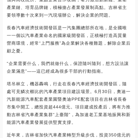
產業鏈、培育品牌鏈，積極搶占產業發展制高點。吉林省主
要領導數十次來到一汽現場辦公，解決企業的問題。
長春汽車經濟技術開發區是一汽集團總部所在地，是全國唯
一一個以汽車產業命名的國家級開發區，正積極打造高質量
營商環境，經常“上門服務”為企業解決各種難題，解除企業后
顧之憂。
“企業需要什么，我們就做什么，保證隨叫隨到，想方設法讓
企業滿意”——這已經成為很多干部的行動指南。
塔吊林立，機器轟鳴，行走在長春汽車經濟技術開發區，隨
處可見鱗次櫛比的汽車產業項目建設場景。6月30日，奧迪一
汽新能源汽車配套產業園暨奧迪PPE配套項目在吉林省長春
市集中開工，總投資超444億元。項目建成投產后，將有力推
動吉林省汽車產業集群“上臺階”，為加速老工業基地振興和新
能源汽車產業發展提供堅實支撐。
近年來，吉林省加快汽車產業轉型升級步伐，投資350億元的