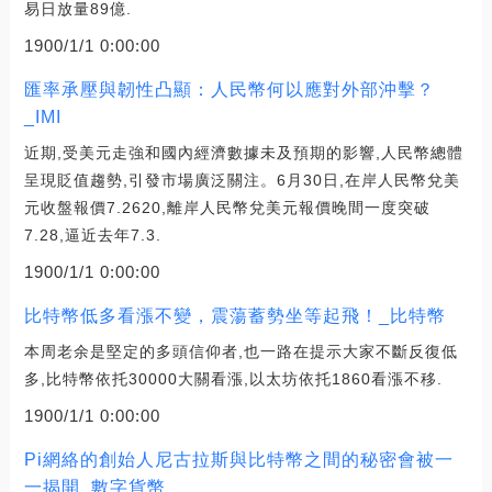
易日放量89億.
1900/1/1 0:00:00
匯率承壓與韌性凸顯：人民幣何以應對外部沖擊？
_IMI
近期,受美元走強和國內經濟數據未及預期的影響,人民幣總體
呈現貶值趨勢,引發市場廣泛關注。6月30日,在岸人民幣兌美
元收盤報價7.2620,離岸人民幣兌美元報價晚間一度突破
7.28,逼近去年7.3.
1900/1/1 0:00:00
比特幣低多看漲不變，震蕩蓄勢坐等起飛！_比特幣
本周老余是堅定的多頭信仰者,也一路在提示大家不斷反復低
多,比特幣依托30000大關看漲,以太坊依托1860看漲不移.
1900/1/1 0:00:00
Pi網絡的創始人尼古拉斯與比特幣之間的秘密會被一
一揭開_數字貨幣