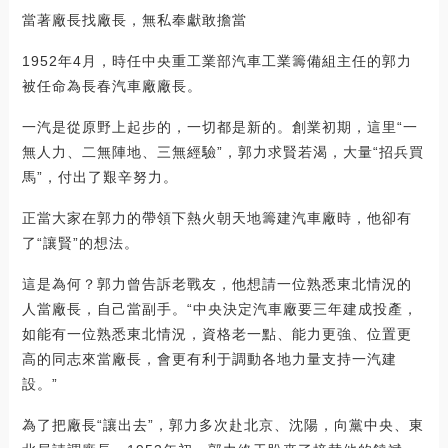
當著廠長找廠長，無私奉獻敢擔當
1952年4月，時任中央重工業部汽車工業籌備組主任的郭力
被任命為長春汽車廠廠長。
一汽是從原野上起步的，一切都是新的。創業初期，這里“一
無人力、二無陣地、三無經驗”，郭力求賢若渴，大量“招兵買
馬”，付出了艱辛努力。
正當大家在郭力的帶領下熱火朝天地籌建汽車廠時，他卻有
了“讓賢”的想法。
這是為何？郭力曾告訴老戰友，他想請一位熟悉東北情況的
人當廠長，自己當副手。“中央決定汽車廠要三年建成投產，
如能有一位熟悉東北情況，資格老一點、能力更強、位置更
高的同志來當廠長，會更有利于調動各地力量支持一汽建
設。”
為了把廠長“讓出去”，郭力多次赴北京、沈陽，向黨中央、東