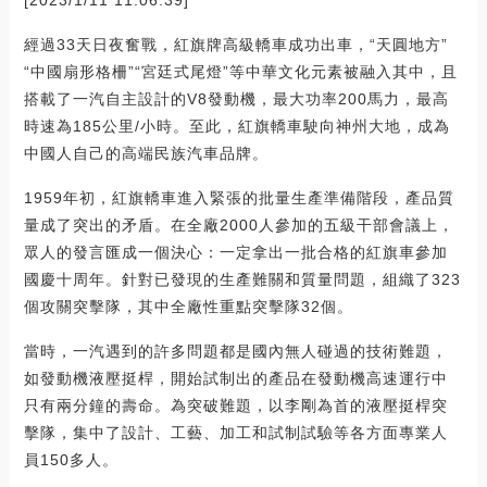
經過33天日夜奮戰，紅旗牌高級轎車成功出車，“天圓地方”
“中國扇形格柵”“宮廷式尾燈”等中華文化元素被融入其中，且
搭載了一汽自主設計的V8發動機，最大功率200馬力，最高
時速為185公里/小時。至此，紅旗轎車駛向神州大地，成為
中國人自己的高端民族汽車品牌。
1959年初，紅旗轎車進入緊張的批量生產準備階段，產品質
量成了突出的矛盾。在全廠2000人參加的五級干部會議上，
眾人的發言匯成一個決心：一定拿出一批合格的紅旗車參加
國慶十周年。針對已發現的生產難關和質量問題，組織了323
個攻關突擊隊，其中全廠性重點突擊隊32個。
當時，一汽遇到的許多問題都是國內無人碰過的技術難題，
如發動機液壓挺桿，開始試制出的產品在發動機高速運行中
只有兩分鐘的壽命。為突破難題，以李剛為首的液壓挺桿突
擊隊，集中了設計、工藝、加工和試制試驗等各方面專業人
員150多人。