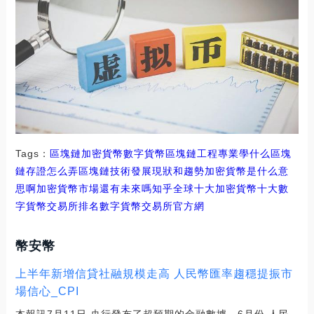
Tags：
區塊鏈
加密貨幣
數字貨幣區塊鏈工程專業學什么
區塊
鏈存證怎么弄
區塊鏈技術發展現狀和趨勢加密貨幣是什么意
思啊
加密貨幣市場還有未來嗎知乎
全球十大加密貨幣十大數
字貨幣交易所排名
數字貨幣交易所官方網
幣安幣
上半年新增信貸社融規模走高 人民幣匯率趨穩提振市
場信心_CPI