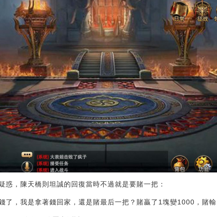
疑惑，陳天橋則坦誠的回復當時不過就是要賭一把：
錢了，我是拿著錢回家，還是賭最后一把？賭贏了1塊變1000，賭