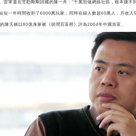
。雷軍還在苦勸剛剛回國的陳一舟：“千萬別做網絡社區，根本賺不到
短一年時間收割了6000萬玩家，同時在線人數超60萬人，月收入5
的陳天橋以80億身家被《胡潤百富榜》評為2004年中國首富。