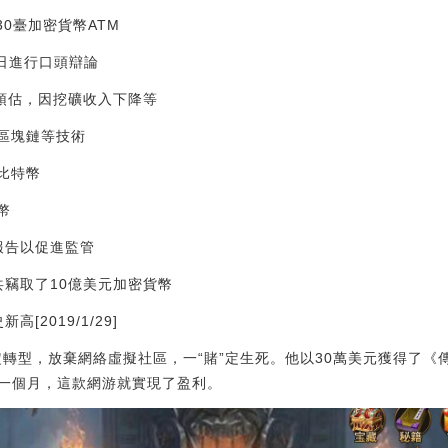
署30臺加密貨幣ATM
13日進行口頭辯論
入預估，因挖礦收入下降等
展區塊鏈等技術
比特幣
幣
報告以促進監管
共竊取了10億美元加密貨幣
[2019/1/29]
定轉型，放棄網絡虛擬社區，一“賭”定生死。他以30萬美元獲得了
一個月，這款網游就實現了盈利。