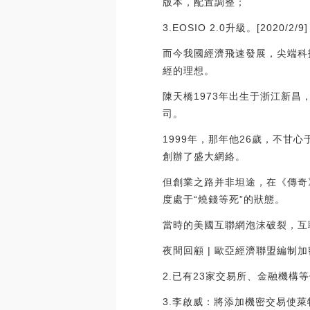
版本，配置調整；
3.EOSIO 2.0升級。[2020/2/9]
而今我國經濟飛速發展，尖端科
經的理想。
陳天橋1973年出生于浙江新
司。
1999年，那年他26歲，不甘
創辦了盛大網絡。
但創業之路并非坦途，在《傳奇
度處于“燒錢等死”的狀態。
當時的美國互聯網泡沫破裂，互
夜間回顧 | 歐亞經濟聯盟編制加密
2.已有23家交易所、金融機構等使用L
3.李啟威：將添加機密交易使