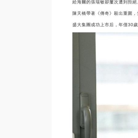
給海爾的張瑞敏卻屢次遭到拒絕
陳天橋帶著《傳奇》殺出重圍，短
盛大集團成功上市后，年僅30歲