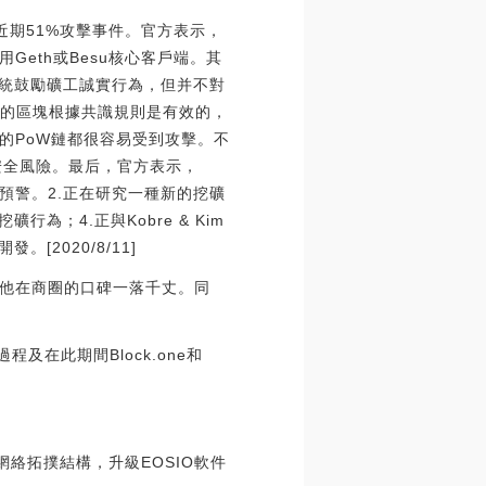
總結近期51%攻擊事件。官方表示，
eth或Besu核心客戶端。其
系統鼓勵礦工誠實行為，但并不對
出的區塊根據共識規則是有效的，
的PoW鏈都很容易受到攻擊。不
安全風險。最后，官方表示，
預警。2.正在研究一種新的挖礦
；4.正與Kobre & Kim
[2020/8/11]
他在商圈的口碑一落千丈。同
過程及在此期間Block.one和
網絡拓撲結構，升級EOSIO軟件