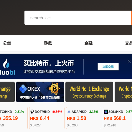
公鏈
游戲
金融
交
TC/HKD
-0.31%
DOT/HKD
+0.36%
ADA/HKD
-3.15%
SOL/HKD
-0.5
355.19
6.44
1.58
568.1
$
HK$
HK$
HK$
.59
$ 0.827
$ 0.203
$ 72.918