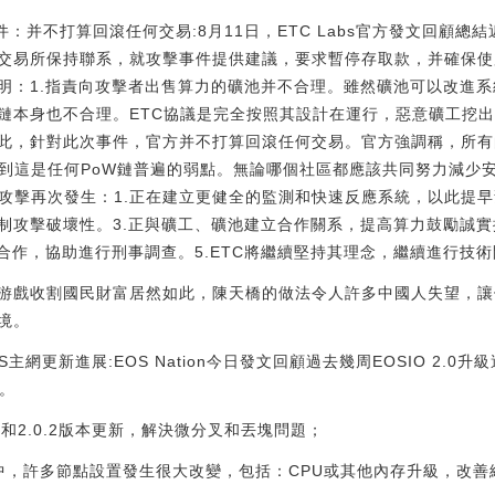
擊事件：并不打算回滾任何交易:8月11日，ETC Labs官方發文回顧
交易所保持聯系，就攻擊事件提供建議，要求暫停存取款，并確保使用G
明：1.指責向攻擊者出售算力的礦池并不合理。雖然礦池可以改進
TC鏈本身也不合理。ETC協議是完全按照其設計在運行，惡意礦工挖
此，針對此次事件，官方并不打算回滾任何交易。官方強調稱，所有
識到這是任何PoW鏈普遍的弱點。無論哪個社區都應該共同努力減少
止攻擊再次發生：1.正在建立更健全的監測和快速反應系統，以此提早
攻擊破壞性。3.正與礦工、礦池建立合作關系，提高算力鼓勵誠實挖礦行為
ce合作，協助進行刑事調查。5.ETC將繼續堅持其理念，繼續進行技術開發。
游戲收割國民財富居然如此，陳天橋的做法令人許多中國人失望，讓
境。
EOS主網更新進展:EOS Nation今日發文回顧過去幾周EOSIO 2.0升級
。
1.8.11和2.0.2版本更新，解決微分叉和丟塊問題；
周中，許多節點設置發生很大改變，包括：CPU或其他內存升級，改善