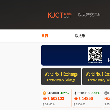
以太幣交易所
首頁
以太幣
BTC/HKD
-0.26%
ETH/HKD
-0.18%
L
502103
14856
HK$
HK$
HK
$ 64446.6
$ 1906.82
$ 45