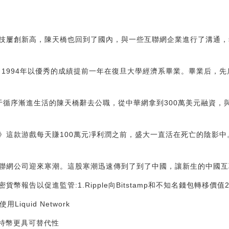
技屢創新高，陳天橋也回到了國內，與一些互聯網企業進行了溝通，
昌，1994年以優秀的成績提前一年在復旦大學經濟系畢業。畢業后，
心于循序漸進生活的陳天橋辭去公職，從中華網拿到300萬美元融資，
》這款游戲每天賺100萬元凈利潤之前，盛大一直活在死亡的陰影
聯網公司迎來寒潮。這股寒潮迅速傳到了到了中國，讓新生的中國互
貨幣報告以促進監管:1.Ripple向Bitstamp和不知名錢包轉移價值2
iquid Network
萊特幣更具可替代性