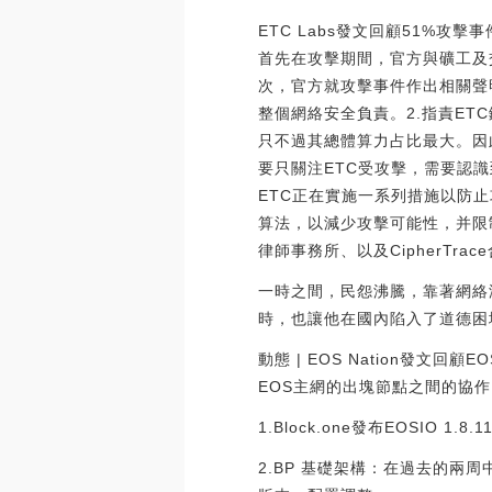
ETC Labs發文回顧51%攻
首先在攻擊期間，官方與礦工及
次，官方就攻擊事件作出相關聲
整個網絡安全負責。2.指責E
只不過其總體算力占比最大。因
要只關注ETC受攻擊，需要認
ETC正在實施一系列措施以防
算法，以減少攻擊可能性，并限制
律師事務所、以及CipherTra
一時之間，民怨沸騰，靠著網絡
時，也讓他在國內陷入了道德困
動態 | EOS Nation發文回顧
EOS主網的出塊節點之間的協作
1.Block.one發布EOSIO 
2.BP 基礎架構：在過去的兩