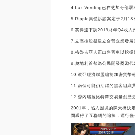
4.Lux Vending已在芝加哥部
5.Ripple集體訴訟案定于2月
6.英偉達下調2019財年Q4收
7.立高控股擬建立合營企業發
8.格魯吉亞人正出售舊車以挖掘
9.奧地利首都為公民開發獎勵代
10.歐亞經濟聯盟編制加密貨幣
11.兩個可能仍活躍的黑客組織
12.委內瑞拉比特幣交易量創歷史新高
2001年，陷入困境的陳天橋決
間獲得了互聯網的追捧，運行僅