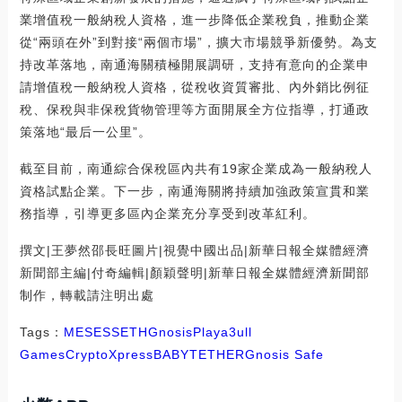
業增值稅一般納稅人資格，進一步降低企業稅負，推動企業
從“兩頭在外”到對接“兩個市場”，擴大市場競爭新優勢。為支
持改革落地，南通海關積極開展調研，支持有意向的企業申
請增值稅一般納稅人資格，從稅收資質審批、內外銷比例征
稅、保稅與非保稅貨物管理等方面開展全方位指導，打通政
策落地“最后一公里”。
截至目前，南通綜合保稅區內共有19家企業成為一般納稅人
資格試點企業。下一步，南通海關將持續加強政策宣貫和業
務指導，引導更多區內企業充分享受到改革紅利。
撰文|王夢然邵長旺圖片|視覺中國出品|新華日報全媒體經濟
新聞部主編|付奇編輯|顏穎聲明|新華日報全媒體經濟新聞部
制作，轉載請注明出處
Tags：
MES
ESS
ETH
Gnosis
Playa3ull
Games
CryptoXpress
BABYTETHER
Gnosis Safe