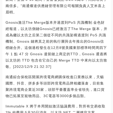
兩倍多。”南通燦達供應鏈管理有限公司報關負責人艾米喜上
眉梢。
Gnosis激活The Merge版本并過渡到PoS 共識機制:金色財
經報道，以太坊側鏈Gnosis已經激活了The Merge 版本，并
成為繼以太坊之后第二個從不同的共識架構過渡到 PoS 共識
機制。Gnosis 鏈將其之前的執行層與去年推出的Gnosis信
標鏈合并。這個過程發生在12月8號美國東部標準時間周四下
午 1 點 47 分 Gnosis 遺留鏈上商定的TTD，Gnosis 通過將
以太坊的 TTD 包含在它自己的 Merge TTD 中來向以太坊致
敬。[2022/12/9 21:32:37]
南通綜合保稅區開展跨境電商網購保稅進口業務以來，天貓
國際、抖音、拼多多等頭部跨境電商品牌相繼落倉，目前集
聚跨境電商企業近30家，頭部平臺覆蓋率全省領先，進口貨
物已拓展至寵物用品、3C電器等3000多個品類。
Immutable X 將于本周開始激活協議費用，對所有交易收取
2% 的費用:5月30日消息，以太坊 NFT 二層擴容方案