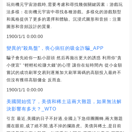
玩街機元宇宙游戲時,需要考慮和尋找幾個關鍵因素：游戲玩
法多樣：在街機元宇宙中尋找各種游戲。多樣化的游戲類型
和風格提供了更多的選擇和體驗。沉浸式圖形和音頻：注重
圖形和音頻設計的質量.
1900/1/1 0:00:00
變異的“殺鳥盤”，喪心病狂的吸金詐騙_APP
騙子會先給你一點小甜頭 然后再拋出更大的誘惑 利用你“貪
小便宜” “輕輕松松賺大錢”的心理 讓你在短時間內 從小金額
嘗試的成功刷單交易到逐漸加大刷單籌碼的高額投入最終不
但沒有獲得高額傭金 反而血.
1900/1/1 0:00:00
美國開始慌了，美債和稀土這兩大難題，如果無法解
決影響有多大？_WTO
引言 最近,美國的日子不好過,全國上下急得團團轉,兩大難題
擺在眼前,成了繞不開,逃不掉的攔路虎。美債與稀土,是目前