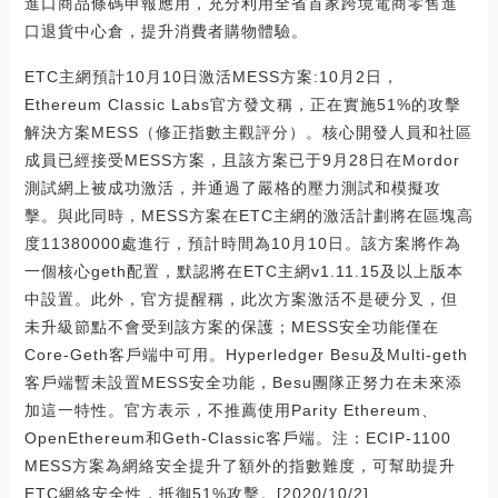
進口商品條碼申報應用，充分利用全省首家跨境電商零售進
口退貨中心倉，提升消費者購物體驗。
ETC主網預計10月10日激活MESS方案:10月2日，
Ethereum Classic Labs官方發文稱，正在實施51%的攻擊
解決方案MESS（修正指數主觀評分）。核心開發人員和社區
成員已經接受MESS方案，且該方案已于9月28日在Mordor
測試網上被成功激活，并通過了嚴格的壓力測試和模擬攻
擊。與此同時，MESS方案在ETC主網的激活計劃將在區塊高
度11380000處進行，預計時間為10月10日。該方案將作為
一個核心geth配置，默認將在ETC主網v1.11.15及以上版本
中設置。此外，官方提醒稱，此次方案激活不是硬分叉，但
未升級節點不會受到該方案的保護；MESS安全功能僅在
Core-Geth客戶端中可用。Hyperledger Besu及Multi-geth
客戶端暫未設置MESS安全功能，Besu團隊正努力在未來添
加這一特性。官方表示，不推薦使用Parity Ethereum、
OpenEthereum和Geth-Classic客戶端。注：ECIP-1100
MESS方案為網絡安全提升了額外的指數難度，可幫助提升
ETC網絡安全性，抵御51%攻擊。[2020/10/2]