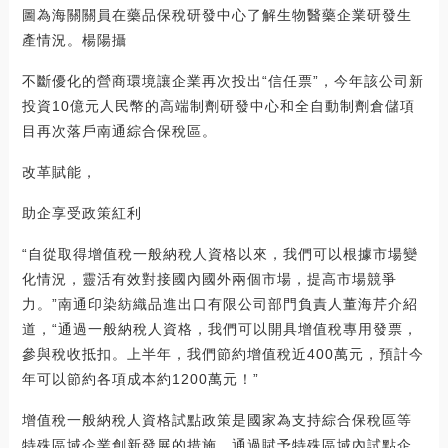
圖為海關關員在藥品保稅研發中心了解生物醫藥企業研發生
產情況。楊陽攝
不斷優化的營商環境讓企業再次投出“信任票”，今年該公司新
投資10億元人民幣的高端制劑研發中心和全自動制劑倉儲項
目再次落戶南通綜合保稅區。
改革賦能，
助企享受政策紅利
“自從取得增值稅一般納稅人資格以來，我們可以根據市場變
化情況，靈活有效對接國內國外兩個市場，提高市場競爭
力。”南通印染紡織品進出口有限公司部門負責人董海芹介紹
道，“通過一般納稅人資格，我們可以開具增值稅專用發票，
參與稅收抵扣。上半年，我們節約增值稅近400萬元，預計今
年可以節約各項成本約1200萬元！”
增值稅一般納稅人資格試點政策是國家為支持綜合保稅區等
特殊區域企業創新發展的措施，通過賦予特殊區域內試點企