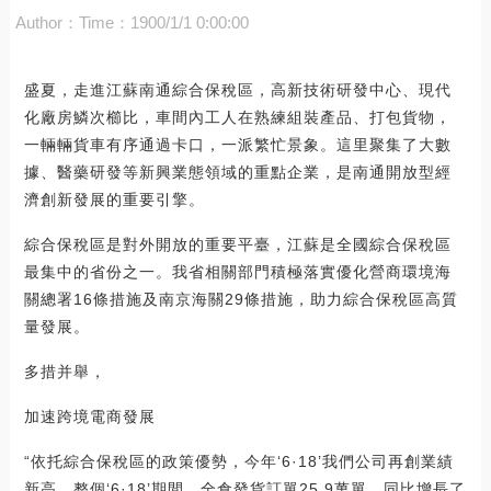
Author：
Time：1900/1/1 0:00:00
盛夏，走進江蘇南通綜合保稅區，高新技術研發中心、現代
化廠房鱗次櫛比，車間內工人在熟練組裝產品、打包貨物，
一輛輛貨車有序通過卡口，一派繁忙景象。這里聚集了大數
據、醫藥研發等新興業態領域的重點企業，是南通開放型經
濟創新發展的重要引擎。
綜合保稅區是對外開放的重要平臺，江蘇是全國綜合保稅區
最集中的省份之一。我省相關部門積極落實優化營商環境海
關總署16條措施及南京海關29條措施，助力綜合保稅區高質
量發展。
多措并舉，
加速跨境電商發展
“依托綜合保稅區的政策優勢，今年‘6·18’我們公司再創業績
新高，整個‘6·18’期間，全倉發貨訂單25.9萬單，同比增長了