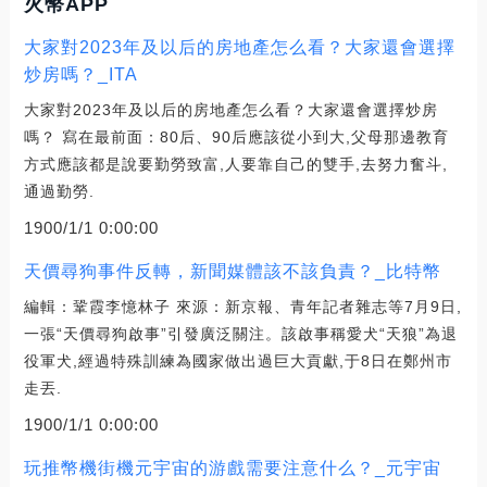
火幣APP
大家對2023年及以后的房地產怎么看？大家還會選擇
炒房嗎？_ITA
大家對2023年及以后的房地產怎么看？大家還會選擇炒房
嗎？ 寫在最前面：80后、90后應該從小到大,父母那邊教育
方式應該都是說要勤勞致富,人要靠自己的雙手,去努力奮斗,
通過勤勞.
1900/1/1 0:00:00
天價尋狗事件反轉，新聞媒體該不該負責？_比特幣
編輯：鞏霞李憶林子 來源：新京報、青年記者雜志等7月9日,
一張“天價尋狗啟事”引發廣泛關注。該啟事稱愛犬“天狼”為退
役軍犬,經過特殊訓練為國家做出過巨大貢獻,于8日在鄭州市
走丟.
1900/1/1 0:00:00
玩推幣機街機元宇宙的游戲需要注意什么？_元宇宙