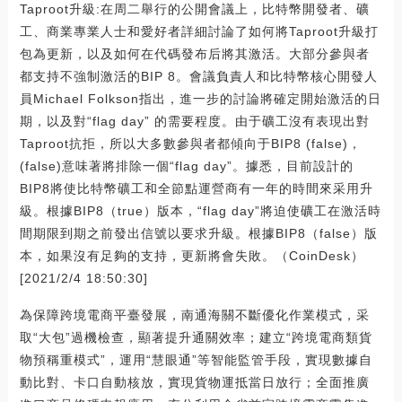
Taproot升級:在周二舉行的公開會議上，比特幣開發者、礦
工、商業專業人士和愛好者詳細討論了如何將Taproot升級打
包為更新，以及如何在代碼發布后將其激活。大部分參與者
都支持不強制激活的BIP 8。會議負責人和比特幣核心開發人
員Michael Folkson指出，進一步的討論將確定開始激活的日
期，以及對“flag day” 的需要程度。由于礦工沒有表現出對
Taproot抗拒，所以大多數參與者都傾向于BIP8 (false)，
(false)意味著將排除一個“flag day”。據悉，目前設計的
BIP8將使比特幣礦工和全節點運營商有一年的時間來采用升
級。根據BIP8（true）版本，“flag day”將迫使礦工在激活時
間期限到期之前發出信號以要求升級。根據BIP8（false）版
本，如果沒有足夠的支持，更新將會失敗。（CoinDesk）
[2021/2/4 18:50:30]
為保障跨境電商平臺發展，南通海關不斷優化作業模式，采
取“大包”過機檢查，顯著提升通關效率；建立“跨境電商類貨
物預稱重模式”，運用“慧眼通”等智能監管手段，實現數據自
動比對、卡口自動核放，實現貨物運抵當日放行；全面推廣