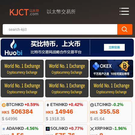
以太幣交易所
BTC/HKD
+0.59%
ETH/HKD
+0.42%
LTC/HKD
-0.2%
506384
14946
355.58
HK$
HK$
HK$
$ 64996
$ 1918.35
$ 45.64
ADA/HKD
-4.56%
SOL/HKD
+0.77%
XRP/HKD
-1.96%