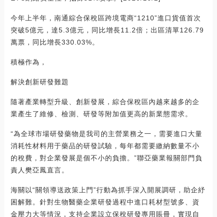
今年上半年，南通綜合保稅區跨境電商“1210”進口貨值首次
突破5億元，達5.3億元，同比增長11.2倍；出區清單126.79
萬票，同比增長330.03%。
積極作為，
解決創新研發難題
隨著產業轉型升級、創新發展，綜合保稅區內越來越多的企
業產生了維修、檢測、研發等附加值更高的新業態需求。
“為全球市場研發藥物是我司的主營業務之一，需要進口大量
消耗性材料用于藥品的研發試驗，每年都需要繳納數量不小
的稅費，對企業發展是個不小的負擔。”聯亞藥業報關部門負
責人樊亞鳳直言。
海關以“關領導送政策上門”行動為抓手深入開展調研，助企紓
困解難。針對生物醫藥企業研發過程中進口耗材型號多、資
金壓力大等情況，支持企業設立保稅研發專用賬冊，實現自