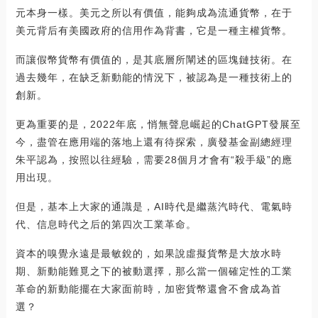
元本身一樣。美元之所以有價值，能夠成為流通貨幣，在于
美元背后有美國政府的信用作為背書，它是一種主權貨幣。
而讓假幣貨幣有價值的，是其底層所闡述的區塊鏈技術。在
過去幾年，在缺乏新動能的情況下，被認為是一種技術上的
創新。
更為重要的是，2022年底，悄無聲息崛起的ChatGPT發展至
今，盡管在應用端的落地上還有待探索，廣發基金副總經理
朱平認為，按照以往經驗，需要28個月才會有“殺手級”的應
用出現。
但是，基本上大家的通識是，AI時代是繼蒸汽時代、電氣時
代、信息時代之后的第四次工業革命。
資本的嗅覺永遠是最敏銳的，如果說虛擬貨幣是大放水時
期、新動能難覓之下的被動選擇，那么當一個確定性的工業
革命的新動能擺在大家面前時，加密貨幣還會不會成為首
選？