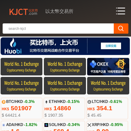
以太幣交易所
BTC/HKD
-0.3%
ETH/HKD
-0.15%
LTC/HKD
-0.61%
501907
14860
354.1
HK$
HK$
HK$
$ 64421.4
$ 1907.35
$ 45.45
ADA/HKD
-1.82%
SOL/HKD
-0.34%
XRP/HKD
-0.95%