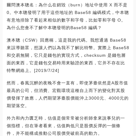
爾問澳本聰名：為什么在銷毀（burn）地址中使用 X 而不是
0。中本聰發明了用于這些地址的 Base58 編碼模式，中本聰
有意地排除了看起來相似的數字和字母，比如零和字母 O。
為什么您會不了解中本聰發明的Base58 編碼？
澳本聰（CSW）回應稱，這是我的代碼。我想通過 Base58
來誤導聽眾，想讓人們以為我不了解比特幣。實際上 Base58
和交易無關，它只是錢包的實現方式，checksum 是錢包層
面的東西，它是錢包交易時用來驗證的東西，它并不存在比
特幣網絡上。[2019/7/24]
然而，春風沉醉的夜晚不會一直有，即使茅臺依然是A股市值
最高的公司，但消費、宏觀環境這種自上而下的變化對其股
價發揮了效應，人們期望茅臺股價能沖上3000元、4000元的
期望落空。
外力和內力匱乏時，估值是個常常被分析師拿來說事兒的一
個指標，但在筆者看來，估值夠低只是股價反彈的一個條
件，并不能構成推動公司股價突破前高的動力。