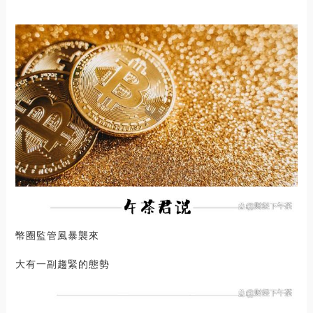
幣圈監管風暴襲來
大有一副趨緊的態勢