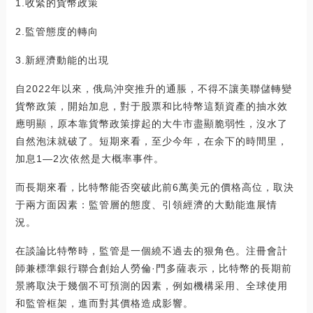
1.收緊的貨幣政策
2.監管態度的轉向
3.新經濟動能的出現
自2022年以來，俄烏沖突推升的通脹，不得不讓美聯儲轉變
貨幣政策，開始加息，對于股票和比特幣這類資產的抽水效
應明顯，原本靠貨幣政策撐起的大牛市盡顯脆弱性，沒水了
自然泡沫就破了。短期來看，至少今年，在余下的時間里，
加息1—2次依然是大概率事件。
而長期來看，比特幣能否突破此前6萬美元的價格高位，取決
于兩方面因素：監管層的態度、引領經濟的大動能進展情
況。
在談論比特幣時，監管是一個繞不過去的狠角色。注冊會計
師兼標準銀行聯合創始人勞倫·門多薩表示，比特幣的長期前
景將取決于幾個不可預測的因素，例如機構采用、全球使用
和監管框架，進而對其價格造成影響。