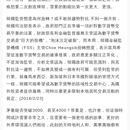
格想要二次創造輝煌，需要的動能比第一次更大、更強。
韓國監管態度為何急轉？或不敢與趨勢對抗:不到一個月前，
韓國司法部長表示，政府部門正在準備一項針對數字貨幣交
易平臺的法案，財政部長和金融監督服務主管認為數字貨幣
交易是“巨大的投機”，“泡沫注定破裂”。而本周，韓國金融監
督機構（FSS）主管Choe Heungsik扭轉態度，表示當局希
望促進數字貨幣交易的健康發展，政府應更多關注正常化，
不是加強監管。分析文章認為，韓國政府可能意識到，與其
對抗這一趨勢，不如將其變成一個有利可圖、但受到監管的
行業。就像馬來西亞、新加坡和日本等國對賭場的管理方式
一樣，韓國可能希望成為數字貨幣的區域性交易中心，為國
外投資者提供服務，同時出臺更多限制本地居民交易活動的
規定。[2018/2/23]
茅臺能否突破3000、甚至4000？答案是，也許會，但這個時
間或許需要非常之久，且需要有一個更性感的故事、更好的
外界環境讓人們相信，此刻的天時地利人和、萬事萬物都有