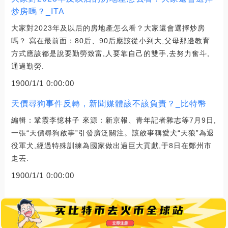
炒房嗎？_ITA
大家對2023年及以后的房地產怎么看？大家還會選擇炒房
嗎？ 寫在最前面：80后、90后應該從小到大,父母那邊教育
方式應該都是說要勤勞致富,人要靠自己的雙手,去努力奮斗,
通過勤勞.
1900/1/1 0:00:00
天價尋狗事件反轉，新聞媒體該不該負責？_比特幣
編輯：鞏霞李憶林子 來源：新京報、青年記者雜志等7月9日,
一張“天價尋狗啟事”引發廣泛關注。該啟事稱愛犬“天狼”為退
役軍犬,經過特殊訓練為國家做出過巨大貢獻,于8日在鄭州市
走丟.
1900/1/1 0:00:00