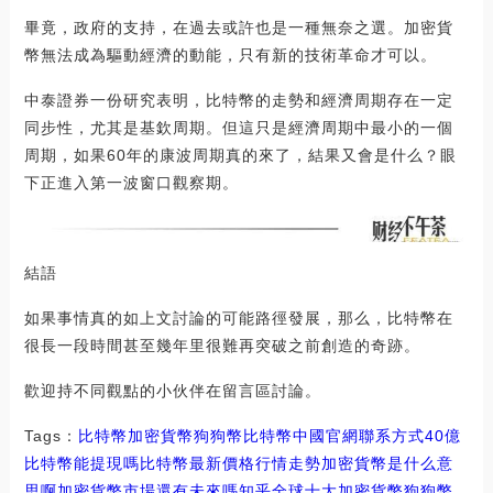
畢竟，政府的支持，在過去或許也是一種無奈之選。加密貨
幣無法成為驅動經濟的動能，只有新的技術革命才可以。
中泰證券一份研究表明，比特幣的走勢和經濟周期存在一定
同步性，尤其是基欽周期。但這只是經濟周期中最小的一個
周期，如果60年的康波周期真的來了，結果又會是什么？眼
下正進入第一波窗口觀察期。
結語
如果事情真的如上文討論的可能路徑發展，那么，比特幣在
很長一段時間甚至幾年里很難再突破之前創造的奇跡。
歡迎持不同觀點的小伙伴在留言區討論。
Tags：
比特幣
加密貨幣
狗狗幣比特幣中國官網聯系方式
40億
比特幣能提現嗎
比特幣最新價格行情走勢加密貨幣是什么意
思啊
加密貨幣市場還有未來嗎知乎
全球十大加密貨幣狗狗幣