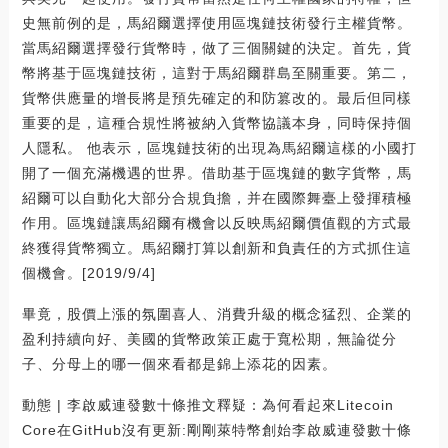
史無前例的是，馬紹爾選擇使用區塊鏈技術發行主權貨幣。
當馬紹爾選擇發行貨幣時，做了三個關鍵的決定。首先，貨
幣將基于區塊鏈技術，這對于馬紹爾群島至關重要。第二，
貨幣供應量的增長將是預先確定的和防篡改的。最后但同樣
重要的是，這種合規性將被納入貨幣協議本身，同時保持個
人隱私。 他表示，區塊鏈技術的出現為馬紹爾這樣的小國打
開了一個充滿機遇的世界。借助基于區塊鏈的數字貨幣，馬
紹爾可以自動化大部分合規負擔，并在國際舞臺上發揮積極
作用。區塊鏈讓馬紹爾有機會以反映馬紹爾價值觀的方式最
終獲得貨幣獨立。馬紹爾打算以創新和負責任的方式抓住這
個機會。[2019/9/4]
畢竟，股價上漲的氛圍喜人、消費升級的概念猛烈、企業的
盈利持續向好、美國的貨幣政策正處于寬松期，無論從分
子、分母上的哪一個來看都是錦上添花的因素。
動態 | 李啟威連發數十條推文釋疑：為何看起來Litecoin
Core在GitHub沒有更新:剛剛萊特幣創始李啟威連發數十條