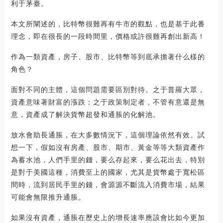
利于茅臺。
本文所闡述的，比特幣很難再有牛市的觀點，也是基于此番
理念，即在很長的一段時間里，價格或許很難再創出新高！
作為一類資產，房子、股市、比特幣等到底承擔著什么樣的
角色？
面對不同的主體，這個問題需要區別對待。之于普羅大眾，
資產意味著財富的漲跌；之于政策制定者，不管有意還是無
意，資產成了解決貨幣超發和通脹的化解池。
放水會助長通脹，在大多數情況下，這個理論依然有效。試
想一下，假如沒有房產、股市、期市、黃金等等大類資產作
為蓄水池，人們手里的錢，要么存起來，要么花出去，特別
是對于美國這種，消費至上的國家，尤其是貨幣處于寬松區
間時，流到居民手里的錢，會源源不斷流入消費市場，結果
可能會無限推升通脹。
如果沒有資產，通脹在歷史上的增長速率應該會比如今更加