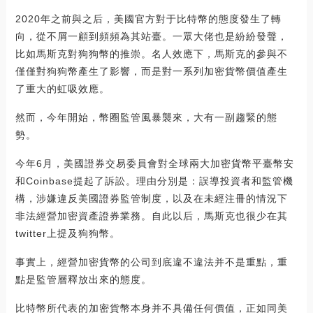
2020年之前與之后，美國官方對于比特幣的態度發生了轉
向，從不屑一顧到頻頻為其站臺。一眾大佬也是紛紛發聲，
比如馬斯克對狗狗幣的推崇。名人效應下，馬斯克的參與不
僅僅對狗狗幣產生了影響，而是對一系列加密貨幣價值產生
了重大的虹吸效應。
然而，今年開始，幣圈監管風暴襲來，大有一副趨緊的態
勢。
今年6月，美國證券交易委員會對全球兩大加密貨幣平臺幣安
和Coinbase提起了訴訟。理由分別是：誤導投資者和監管機
構，涉嫌違反美國證券監管制度，以及在未經注冊的情況下
非法經營加密資產證券業務。自此以后，馬斯克也很少在其
twitter上提及狗狗幣。
事實上，經營加密貨幣的公司到底違不違法并不是重點，重
點是監管層釋放出來的態度。
比特幣所代表的加密貨幣本身并不具備任何價值，正如同美