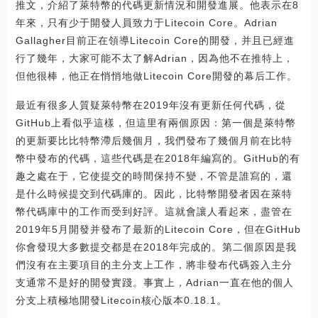
推文，介紹了萊特幣的代碼更新情況和開發進展。他表示在8
年來，只有少于開發人員致力于Litecoin Core。Adrian
Gallagher目前正在領導Litecoin Core的開發，并且已經進
行了幾年，大家可能不太了解Adrian，因為他不在推特上，
但他很棒，他正在悄悄地做Litecoin Core開發的幕后工作。
最近有很多人質疑萊特幣在2019年沒有更新任何代碼，從
GitHub上看似乎這樣，但這里有兩個原因：第一個是萊特幣
的更新要比比特幣滯后幾個月，我們發布了幾個月前在比特
幣中發布的代碼，這些代碼是在2018年編寫的。GitHub的有
趣之處在于，它使提交的時間保持不變，不管是誰寫的，還
是什么時候提交到代碼庫的。因此，比特幣開發者因在萊特
幣代碼庫中的工作而受到好評。這就會讓人看起來，盡管在
2019年5月開發并發布了最新的Litecoin Core，但在GitHub
你會發現大多數提交都是在2018年完成的。第二個原因是我
們沒有在主要項目的主分支上工作，將非發布代碼簽入主分
支通常不是好的開發實踐。事實上，Adrian一直在他的個人
分支上積極地開發Litecoin核心版本0.18.1。