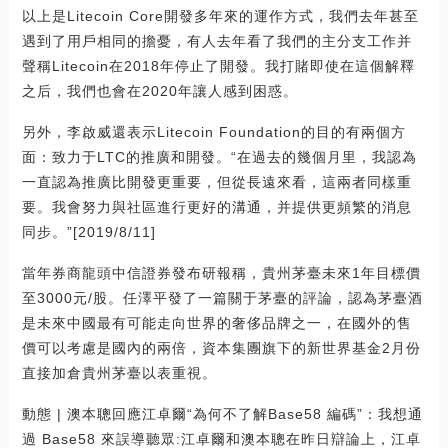
以上是Litecoin Core開發多年來的運作方式，我們去年甚至
遇到了用戶相同的擔憂，有人去年看了我們的主分支工作并
聲稱Litecoin在2018年停止了開發。我打賭即使在這個解釋
之后，我們也會在2020年讓人感到困惑。
另外，李啟威還表示Litecoin Foundation的目的有兩個方
面：致力于LTC的推廣和開發。“在過去的幾個月里，我認為
一直認為推廣比開發更重要，但從長遠來看，這兩者同樣重
要。我會努力與社區進行更好的溝通，并提供更頻繁的消息
同步。”[2019/8/11]
當年券商龍頭中信證券發布研報稱，貴州茅臺未來1年目標價
至3000元/股。任澤平發了一篇關于茅臺的評論，認為茅臺酒
是未來中國最有可能走向世界的奢侈品牌之一，在國外的售
價可以考慮是國內的兩倍，資本集團旗下的新世界基金2月份
直接加倉貴州茅臺以表重視。
動態 | 澳本聰回應江卓爾“為何不了解Base58 編碼”：我想通
過 Base58 來誤導聽眾:江卓爾和澳本聰在昨日辯論上，江卓