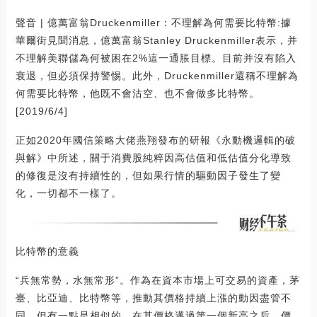
聲音 | 億萬富翁Druckenmiller：不理解為何需要比特幣:據
華爾街見聞消息，億萬富翁Stanley Druckenmiller表示，并
不理解美聯儲為何被困在2%這一通脹目標。目前并沒有陷入
衰退，但必須保持警惕。此外，Druckenmiller還稱不理解為
何需要比特幣，他既不會沽空、也不會做多比特幣。
[2019/6/4]
正如2020年國信策略大佬燕翔發布的研報《永動機邏輯的破
與解》中所述，關于消費股純粹因高估值和低估值分化導致
的修復是沒有持續性的，但如果行情的驅動因子發生了變
化，一切都不一樣了。
比特幣的意義
“兵無常勢，水無常形”。作為在資本市場上可交易的資產，茅
臺、比亞迪、比特幣等，推動其價格持續上漲的動因盡管不
同，但有一點是相似的。在其價格邁過第一個新高之后，價