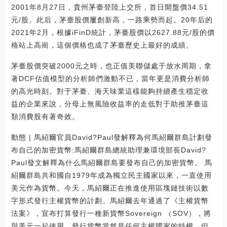
2001年8月27日，貴州茅臺登陸上交所，首日開盤價34.51
元/股。此后，茅臺股價屢創新高，一路乘勢而起。20年后的
2021年2月，根據iFinD統計，茅臺股價以2627.88元/股的價
格站上高崗，這個價格也成了茅臺歷史上最好的成績。
茅臺股價突破2000元之時，也正值美聯儲處于放水周期，拿
著DCF估值模型的分析師們激動不已，當年更是消費分析師
的高光時刻。對于茅臺、海天味業這樣能夠持續產生穩定收
益的企業來說，分母上無風險收益率的走低對于助推茅臺這
類消費股有著奇效。
動態 | 馬紹爾官員David?Paul發解釋為何馬紹爾群島計劃發
布自己的加密貨幣:馬紹爾群島總統助理兼環境部長David?
Paul發文解釋為什么馬紹爾群島要發布自己的加密貨幣。 馬
紹爾群島共和國自1979年成為獨立民主國家以來，一直使用
美元作為貨幣。今天，馬紹爾正在推進使用區塊鏈技術以數
字形式發行主權貨幣的計劃。馬紹爾去年通過了《主權貨幣
法案》，宣布打算發行一種新貨幣Sovereign （SOV），將
與美元一起使用。發行貨幣當然是任何主權國家的特權，但