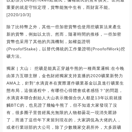
重要的就是守恒定理，貨幣能無中生有，而財富不能。
[2020/10/3]
除了比特幣之外，其他一些加密貨幣也使用挖礦算法來產生
新的貨幣，例如以太坊。然而，隨著時間的推移，一些加密
貨幣也采用了其他的共識機制，如權益證明
(ProofofStake)，以替代傳統的工作量證明(ProofofWork)挖
礦方法。
獨家 | 大山： 挖礦是能真正穿越牛熊的一種商業邏輯:在今晚
由算力互聯主辦，金色財經獨家支持直播的2020礦業新勢力
AMA上，針對“水滴資本在實際運作礦業基金以及進行礦業生
態布局，這個過程中，有哪些心得體會或者感悟？”的問題，
水滴資本聯合創始人大山表示幾個合伙人都是13年以前就接
觸BTC的，也見證了幾輪牛熊了，但不知道大家發現了沒
有，很多圈子里曾經風光無限的人物都曇花一現消失匿跡
了，而過了這些年下來留到現在的，大家調侃為大佬的人，
或者行業頭部的大公司，除了少數幾家交易所外，大多跟礦