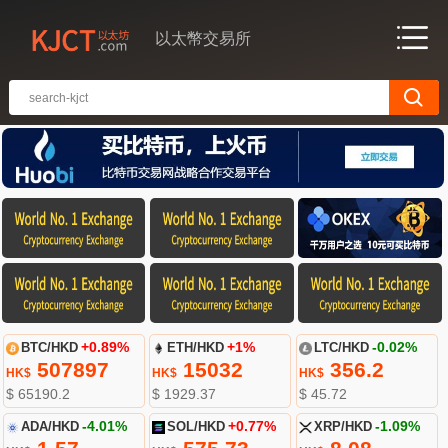
以太幣交易所
BTC/HKD
+0.89%
ETH/HKD
+1%
LTC/HKD
-0.02%
507897
15032
356.2
HK$
HK$
HK$
$ 65190.2
$ 1929.37
$ 45.72
ADA/HKD
-4.01%
SOL/HKD
+0.77%
XRP/HKD
-1.09%