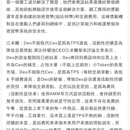
當一個礦工成功解決了難題，他們會將該結果廣播給整個網
絡，其他節點將驗證并接受這個解決方案。礦工獲得的獎勵
通常是新創建的加密貨幣(如比特幣)和交易費用。這種獎勵機
制旨在激勵人們參與到網絡中，提供計算能力和維護整個加
密貨幣系統的安全性。
江卓爾：Dex不能取代Cex是因為TPS過低，流動性挖礦是為
降低交易滑點:萊比特礦池CEO江卓爾發表評論文章表示，
Dex的資金盤階段已經結束，Dex將回到應該待的位置上去：
作為Cex的補充，占領大量（不能上交易所）小Token的長尾
市場。Dex不能取代Cex，是因為TPS（每秒交易筆數）過低
& 手續費過高，是Dex的硬傷，導致Dex必須通過流動性挖礦
的歪招，來降低交易滑點。之所以說是歪招，是因為農民
（流動性提供者）使用AMM等方式提供流動性，會持續受到
無常損失。世間最重要的就是守恒定理，從來不存在免費的
午餐，從貨架上拿下來的每一件商品，最后都必然要付錢，
甲不付錢，乙就要付。這本質上還是TPS不夠的鍋，流動性
挖礦的本質，是由農民來承擔本來用戶承擔的滑點損失，所
以必須分Dex的Token給農民，彌補農民的無常損失。世間最