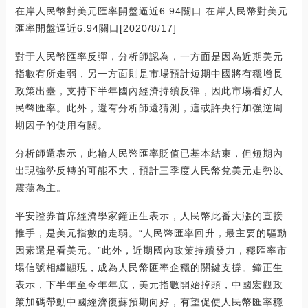
在岸人民幣對美元匯率開盤逼近6.94關口:在岸人民幣對美元
匯率開盤逼近6.94關口[2020/8/17]
對于人民幣匯率反彈，分析師認為，一方面是因為近期美元
指數有所走弱，另一方面則是市場預計短期中國將有穩增長
政策出臺，支持下半年國內經濟持續反彈，因此市場看好人
民幣匯率。此外，還有分析師還猜測，這或許央行加強逆周
期因子的使用有關。
分析師還表示，此輪人民幣匯率貶值已基本結束，但短期內
出現強勢反轉的可能不大，預計三季度人民幣兌美元走勢以
震蕩為主。
平安證券首席經濟學家鐘正生表示，人民幣此番大漲的直接
推手，是美元指數的走弱。“人民幣匯率回升，最主要的驅動
因素還是看美元。”此外，近期國內政策持續發力，穩匯率市
場信號相繼顯現，成為人民幣匯率企穩的關鍵支撐。鐘正生
表示，下半年至今年年底，美元指數開始掉頭，中國宏觀政
策加碼帶動中國經濟復蘇預期向好，有望促使人民幣匯率穩