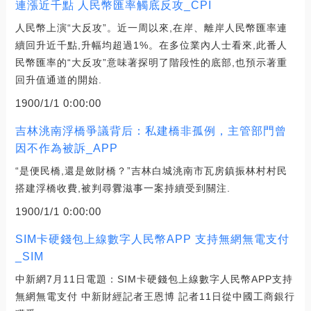
連漲近千點 人民幣匯率觸底反攻_CPI
人民幣上演“大反攻”。近一周以來,在岸、離岸人民幣匯率連
續回升近千點,升幅均超過1%。在多位業內人士看來,此番人
民幣匯率的“大反攻”意味著探明了階段性的底部,也預示著重
回升值通道的開始.
1900/1/1 0:00:00
吉林洮南浮橋爭議背后：私建橋非孤例，主管部門曾
因不作為被訴_APP
“是便民橋,還是斂財橋？”吉林白城洮南市瓦房鎮振林村村民
搭建浮橋收費,被判尋釁滋事一案持續受到關注.
1900/1/1 0:00:00
SIM卡硬錢包上線數字人民幣APP 支持無網無電支付
_SIM
中新網7月11日電題：SIM卡硬錢包上線數字人民幣APP支持
無網無電支付 中新財經記者王恩博 記者11日從中國工商銀行