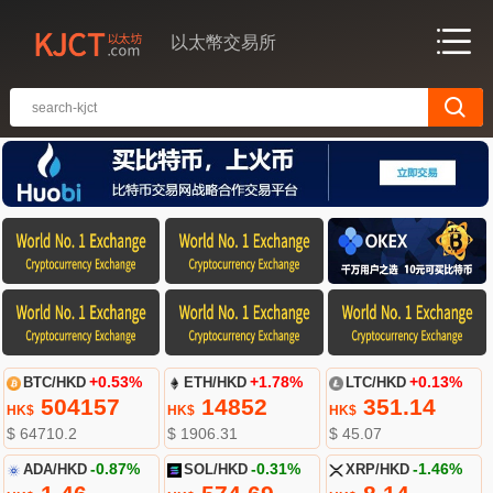
以太幣交易所
BTC/HKD
+0.53%
ETH/HKD
+1.78%
LTC/HKD
+0.13%
504157
14852
351.14
HK$
HK$
HK$
$ 64710.2
$ 1906.31
$ 45.07
ADA/HKD
-0.87%
SOL/HKD
-0.31%
XRP/HKD
-1.46%