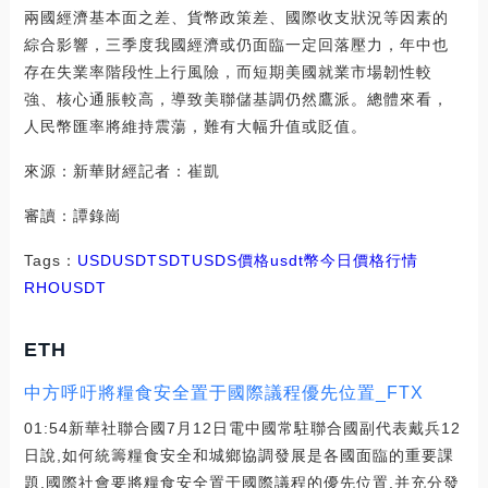
兩國經濟基本面之差、貨幣政策差、國際收支狀況等因素的
綜合影響，三季度我國經濟或仍面臨一定回落壓力，年中也
存在失業率階段性上行風險，而短期美國就業市場韌性較
強、核心通脹較高，導致美聯儲基調仍然鷹派。總體來看，
人民幣匯率將維持震蕩，難有大幅升值或貶值。
來源：新華財經記者：崔凱
審讀：譚錄崗
Tags：
USD
USDT
SDT
USDS價格
usdt幣今日價格行情
RHOUSDT
ETH
中方呼吁將糧食安全置于國際議程優先位置_FTX
01:54新華社聯合國7月12日電中國常駐聯合國副代表戴兵12
日說,如何統籌糧食安全和城鄉協調發展是各國面臨的重要課
題,國際社會要將糧食安全置于國際議程的優先位置,并充分發