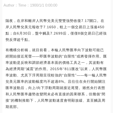
Author：
Time：1900/1/1 0:00:00
隔夜，在岸和離岸人民幣兌美元雙雙強勢收復7.17關口。在
岸人民幣兌美元報收于7.1650，較上一個交易日上漲逾450
點；自6月30日，盤中觸及7.2699后，僅僅8個交易日已經強
勢反彈超千點。
有機構分析稱，就目前看，本輪人民幣匯率向下波動可能已
經開始接近尾聲——即匯率波動的“自限性”或將發揮作用。匯
率波動是反映和調節經濟基本面的價格工具之一，其波動有
為經濟周期“減震”的作用。2015年“811匯改”以來，人民幣匯
率波動、尤其下浮周期呈現較強的“自限性”——每一輪人民幣
兌美元匯率的波動幅度均不超過8%。且往往在央行開始關注
匯率波動后，向上/向下浮動周期就接近尾聲。雖然央行表態
和人民幣匯率趨勢改變間未必有直接的因果聯系，但幾個“間
接”的機制推動下，人民幣波動速度會明顯放緩、直至觸及周
期底部。