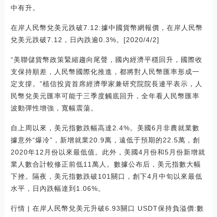
中有升。
在岸人民幣兌美元跌破7.12:據中國貨幣網報價，在岸人民幣
兌美元跌破7.12，日內跌逾0.3%。[2020/4/2]
“美聯儲貨幣政策緊縮趨向尾聲，國內經濟平穩回升，國際收
支保持順差，人民幣國際化推進，都將對人民幣匯率形成一
定支撐。”植信投資首席經濟學家兼研究院院長連平表示，人
民幣兌美元匯率可能于三季度觸底回升，全年看人民幣匯率
波動彈性增強，寬幅震蕩。
自上周以來，美元指數跌幅高達2.4%。美國6月非農就業數
據意外“爆冷”，新增就業20.9萬，遠低于預期的22.5萬，創
2020年12月份以來最低值。此外，美國4月份和5月份新增就
業人數合計較修正前低11萬人。數據公布后，美元指數大幅
下挫。隔夜，美元指數跌破101關口，創下4月中旬以來最低
水平，日內跌幅達到1.06%。
行情 | 在岸人民幣兌美元升破6.93關口 USDT保持負溢價:數