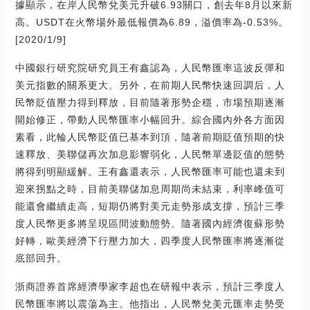
據顯示，在岸人民幣兌美元升破6.93關口，創去年8月以來新
高。USDT在火幣場外最低報價為6.89，溢價率為-0.53%。
[2020/1/9]
中國銀行研究院研究員王有鑫認為，人民幣匯率這波反彈和
美元指數的關系更大。另外，在前期人民幣快速回調后，人
民幣貶值壓力得到釋放，目前隨著形勢企穩，市場預期逐漸
開始修正，帶動人民幣匯率小幅回升。綜合國內外各方面因
素看，此輪人民幣貶值已基本到頂，隨著前期貶值預期的快
速釋放、美聯儲再次加息影響弱化，人民幣單邊貶值的態勢
將得到明顯緩解。王有鑫還表示，人民幣匯率可能也還未到
迎來拐點之時，目前美聯儲加息周期尚未結束，利率峰值可
能還會繼續走高，短期仍將對美元走勢形成支撐，預計三季
度人民幣更多將呈現區間波動態勢。隨著國內經濟復蘇形勢
好轉，歐美經濟下行壓力加大，四季度人民幣匯率將逐漸從
底部回升。
浙商證券首席經濟學家李超也在研報中表示，預計三季度人
民幣匯率將以震蕩為主。他指出，人民幣兌美元匯率走勢受