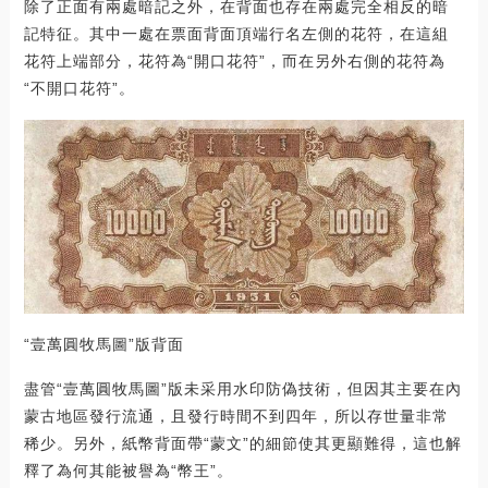
除了正面有兩處暗記之外，在背面也存在兩處完全相反的暗
記特征。其中一處在票面背面頂端行名左側的花符，在這組
花符上端部分，花符為“開口花符”，而在另外右側的花符為
“不開口花符”。
“壹萬圓牧馬圖”版背面
盡管“壹萬圓牧馬圖”版未采用水印防偽技術，但因其主要在內
蒙古地區發行流通，且發行時間不到四年，所以存世量非常
稀少。另外，紙幣背面帶“蒙文”的細節使其更顯難得，這也解
釋了為何其能被譽為“幣王”。