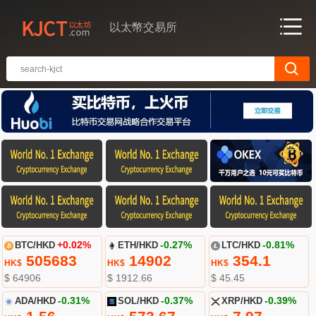
以太幣交易所
BTC/HKD
+0.02%
ETH/HKD
-0.27%
LTC/HKD
-0.81%
505683
14902
354.1
HK$
HK$
HK$
$ 64906
$ 1912.66
$ 45.45
ADA/HKD
-0.31%
SOL/HKD
-0.37%
XRP/HKD
-0.39%