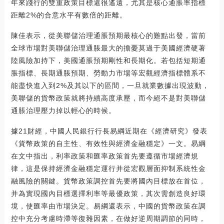
年來踐行的雙重政策目標還很遙遠，尤其是核心通脹率指標
距離2%的合意水平有數倍的距離。
陳佳表示，從美聯儲治理通脹預期最核心的難點出發，當前
全球市場對美聯儲治理通脹最大的擔憂莫過于美國經濟硬著
陸風險加持下，美國通脹預期剛性和長期化。若包括短期通
脹指標、長期通脹預期、勞動力市場等宏觀經濟指標體系不
能盡快進入到2%及其以下的區間，一旦就業數據出現波動，
美聯儲的貨幣政策就將持續高度承壓，而今絕不是對美聯儲
通脹治理壓力掉以輕心的時候。
據21財經，中國人民銀行行長易綱近期在《經濟研究》發表
《貨幣政策的自主性、有效性與經濟金融穩定》一文。易綱
在文中指出，利率政策和匯率政策首先要遵循市場經濟規
律，這是保持經濟金融穩定運行并從宏觀層面抑制系統性金
融風險的關鍵。貨幣政策調控首先要將國內目標放在首位，
并為實現國內目標選擇利率等最優政策，其次需創造良好環
境，使匯率由市場決定。易綱還表示，中國的貨幣政策在調
控中充分考慮時滯等復雜因素，在做好逆周期調節的同時，