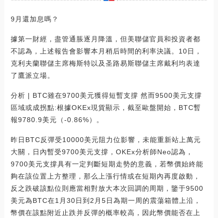
9月還加息嗎？
據第一財經，盡管通脹逐月降溫，但美聯儲官員和投資者都
不認為，上述報告會影響本月稍后時間的利率決議。10日，
克利夫蘭聯儲主席梅斯特以及圣路易斯聯儲主席戴利均表達
了鷹派立場。
分析 | BTC雖在9700美元獲得短暫支撐 然而9500美元支撐
區域或成拐點:根據OKEx現貨顯示，截至歐盤開始，BTC暫
報9780.9美元（-0.86%）。
昨日BTC反彈受10000美元阻力位影響，未能重新站上萬元
大關，日內暫受9700美元支撐，OKEx分析師Neo認為，
9700美元支撐具有一定判斷短期走勢的意義，若幣價始終能
夠在該位置上方整理，那么上漲行情或在短期內再度啟動，
反之跌破該點位則應當相對放大本次回調的周期，鑒于9500
美元為BTC在1月30日到2月5日為期一周的震蕩箱體上沿，
幣價在該點附近止跌并反彈的概率較高，因此幣價能否在上