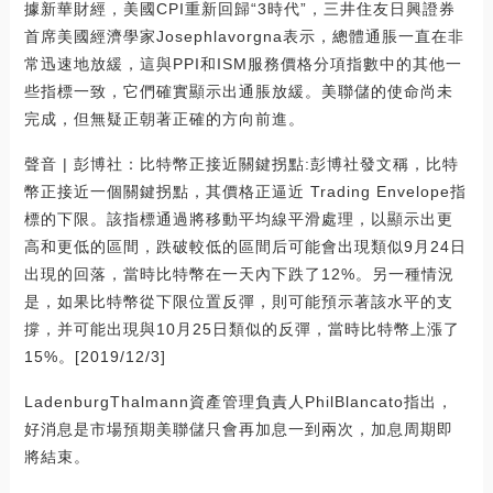
據新華財經，美國CPI重新回歸“3時代”，三井住友日興證券
首席美國經濟學家Josephlavorgna表示，總體通脹一直在非
常迅速地放緩，這與PPI和ISM服務價格分項指數中的其他一
些指標一致，它們確實顯示出通脹放緩。美聯儲的使命尚未
完成，但無疑正朝著正確的方向前進。
聲音 | 彭博社：比特幣正接近關鍵拐點:彭博社發文稱，比特
幣正接近一個關鍵拐點，其價格正逼近 Trading Envelope指
標的下限。該指標通過將移動平均線平滑處理，以顯示出更
高和更低的區間，跌破較低的區間后可能會出現類似9月24日
出現的回落，當時比特幣在一天內下跌了12%。另一種情況
是，如果比特幣從下限位置反彈，則可能預示著該水平的支
撐，并可能出現與10月25日類似的反彈，當時比特幣上漲了
15%。[2019/12/3]
LadenburgThalmann資產管理負責人PhilBlancato指出，
好消息是市場預期美聯儲只會再加息一到兩次，加息周期即
將結束。