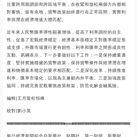
注重跨周期調節和跨區域平衡，在收緊和放松兩個方向都相
對審慎、留有余地，貨幣政策始終運行在正常區間，實際利
率與潛在經濟增速大體匹配。
近年來人民幣匯率彈性顯著增強，提高了利率調控的自主
性，促進了宏觀經濟穩定，經濟基本面穩定又對匯率穩定形
成支撐，外匯市場運行更有韌性，利率和匯率之間形成良性
互動。易綱表示，下一步要做好以下工作：一是保持總量適
度，堅持實施穩健的貨幣政策，保持貨幣條件與經濟潛在增
速和物價基本穩定的要求相匹配。二是深化改革，持續推進
利率、匯率市場化，以我為主兼顧內外平衡。三是加強政策
協同，持續完善宏觀審慎政策框架，防范化解金融風險。
編輯|王月龍杜恒峰
校對|劉小英
每日經濟新聞綜合自新華社、財聯社、第一財經、新華財