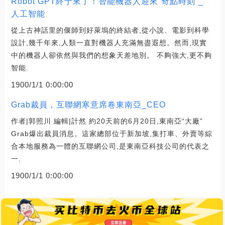
Robot GPT終于來了！智能機器人迎來“奇點時刻”_
人工智能
從上古神話里的偃師到好萊塢的終結者,從小說、電影到科學
設計,幾千年來,人類一直對機器人充滿無盡遐想。然而,現實
中的機器人卻依然與我們的想象天差地別。 不夠強大,更不夠
智能.
1900/1/1 0:00:00
Grab裁員，互聯網寒意席卷東南亞_CEO
作者|郭照川 編輯|計然 約20天前的6月20日,東南亞“大廠”
Grab爆出裁員消息。這家總部位于新加坡,集打車、外賣等綜
合本地服務為一體的互聯網公司,是東南亞科技公司的代表之
一.
1900/1/1 0:00:00