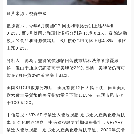
圖片來源：視覺中國
數據顯示，今年6月美國CPI同比和環比分別上漲3%和
0.2%，而5月份同比和環比漲幅分別為4%和0.1%。剔除波動
較大的食品和能源價格后，6月核心CPI同比上漲4.8%，環比
上漲0.2%。
分析人士認為，盡管物價漲幅回落使市場和決策者擔憂緩
解，但由于通脹仍顯著高于美聯儲2%的目標，美聯儲仍有可
能在7月份貨幣政策會議上加息。
美國6月CPI數據公布后，美元指數12日大幅下跌。衡量美元
對六種主要貨幣的美元指數當天下跌1.19%，在匯市尾市收
于100.5220。
中信建投：VR/AR行業進入發展拐點 逐步進入產業化發展快
車道:金色財經消息，中信建投證券近期研報指出，VR/AR行
業進入發展拐點，逐步進入產業化發展快車道。2020年疫情