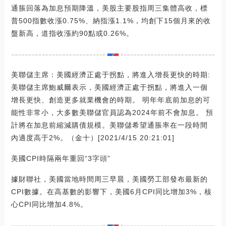
通脹回落為加息預期降溫，美股主要股指周三集體高收，標
普500指數收漲0.75%、納指漲1.1%，均創下15個月來的收
盤新高，道指收漲約90點或0.26%。
美聯儲主席：美國經濟正處于拐點，將進入增長更快的時期:
美聯儲主席鮑威爾表示，美國經濟正處于拐點，將進入一個
增長更快、創造更多就業機會的時期。 明年年底前加息的可
能性非常小，大多數美聯儲官員認為2024年前不會加息。 預
計將在加息前縮減購債規模。美聯儲希望通脹率在一段時間
內適度高于2%。（金十）[2021/4/15 20:21:01]
美國CPI時隔兩年重回“3字頭”
據財聯社，美國當地時間周三早晨，美國勞工部發布最新的
CPI數據。在高基數的影響下，美國6月CPI同比增加3%，核
心CPI同比增加4.8%。