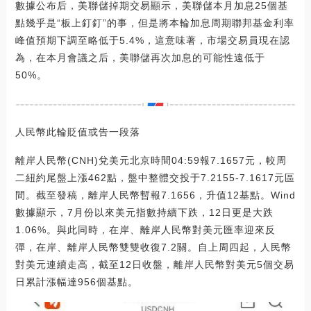
數據公布后，美聯儲掉期交易顯示，美聯儲本月加息25個基
點幾乎是“板上釘釘”的事，但是將本輪加息周期聯邦基金利率
峰值預期下調至略低于5.4%，這意味著，市場交易員現在認
為，在本月會議之后，美聯儲再次加息的可能性遠低于
50%。
人民幣此輪貶值或告一段落
離岸人民幣(CNH)兌美元北京時間04:59報7.1657元，較周
二紐約尾盤上漲462點，盤中整體交投于7.2155-7.1617元區
間。截至發稿，離岸人民幣暫報7.1656，升值12基點。Wind
數據顯示，7月份以來美元指數持續下跌，12日更是大跌
1.06%。與此同時，在岸、離岸人民幣對美元匯率迎來反
彈，在岸、離岸人民幣雙雙收復7.2關。自上周四起，人民幣
對美元連續走高，截至12日收盤，離岸人民幣對美元5個交易
日累計漲幅達956個基點。