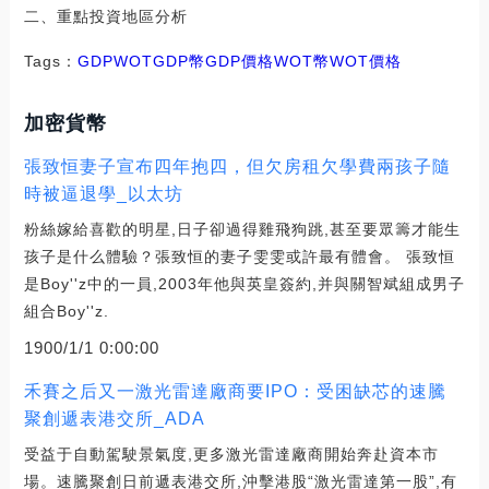
二、重點投資地區分析
Tags：
GDP
WOTGDP幣
GDP價格WOT幣
WOT價格
加密貨幣
張致恒妻子宣布四年抱四，但欠房租欠學費兩孩子隨
時被逼退學_以太坊
粉絲嫁給喜歡的明星,日子卻過得雞飛狗跳,甚至要眾籌才能生
孩子是什么體驗？張致恒的妻子雯雯或許最有體會。 張致恒
是Boy''z中的一員,2003年他與英皇簽約,并與關智斌組成男子
組合Boy''z.
1900/1/1 0:00:00
禾賽之后又一激光雷達廠商要IPO：受困缺芯的速騰
聚創遞表港交所_ADA
受益于自動駕駛景氣度,更多激光雷達廠商開始奔赴資本市
場。速騰聚創日前遞表港交所,沖擊港股“激光雷達第一股”,有