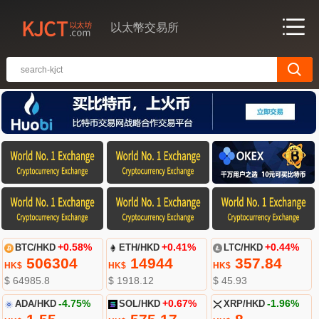
以太幣交易所
BTC/HKD
+0.58%
ETH/HKD
+0.41%
LTC/HKD
+0.44%
506304
14944
357.84
HK$
HK$
HK$
$ 64985.8
$ 1918.12
$ 45.93
ADA/HKD
-4.75%
SOL/HKD
+0.67%
XRP/HKD
-1.96%