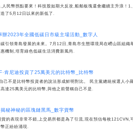
弱,人民幣拐點要來！科技股如期大反攻,船舶板塊還會繼續主升浪！1
創造了5月12日以來的新低了.
辦2023年全國低碳日市級主場活動_數字人
碳引領青島發展的未來。7月12日,青島市生態環境局在嶗山區組織舉
惠機制,培育綠色低碳生活消費新風尚.
F·肯尼迪投資了25萬美元的比特幣_比特幣
自己不是比特幣投資者的說法形成鮮明對比。 民主黨總統候選人小羅
.)擁有價值高達25萬美元的比特幣,與他之前聲稱自己不是.
所？揭秘神秘的區塊鏈黑馬_數字貨幣
e期貨的表現非常不錯,上交易所都是為了引流,現在預估每枚121CVN
幣正紛紛涌現.