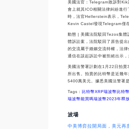
美國法官：Telegram敗訴對
會上就其ICO相關法律糾紛進行了辯論
時，法官Hellerstein表示，
Kevin Castel發現Teleg
動態 | 美國法院駁回Tezos集
體訴訟案，法院駁回了原告提出的強制執
的交流屬于婚姻交流特權，法律保
通信在該起訴訟中被拒絕出示，并被
美國法警署計劃在1月22日拍賣
所出售。拍賣的比特幣是近幾年
5400萬美元。據悉美國法警署是
Tags：
比特幣
XRP
瑞波幣比特
瑞波幣能買嗎
瑞波幣2023年釋
波場
中美博弈拉開局面，美元再