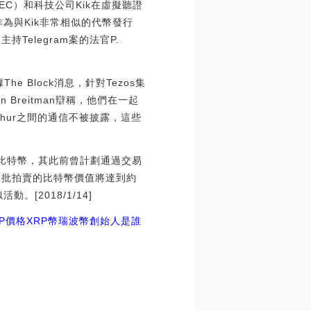
EC）和科技公司Kik在虛擬聽證
m案作為與Kik非常相似的代幣發行
持Telegram案的法官P.
e Block消息，針對Tezos集
n Breitman辯稱，他們在一起
thur之間的通信不被披露，這些
3枚比特幣，其此前曾計劃通過交易
這批拍賣的比特幣價值將達到約
[2018/1/14]
P價格
XRP幣瑞波幣創始人是誰