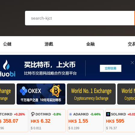
公鏈
游戲
金融
交
TC/HKD
+0.26%
DOT/HKD
-0.8%
ADA/HKD
-0.44%
SOL/HKD
+0.0
358.07
6.32
1.55
595
$
HK$
HK$
HK$
.96
$ 0.811
$ 0.199
$ 76.37