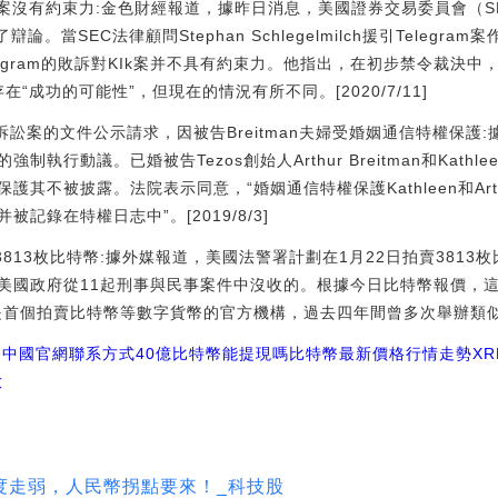
Kik案沒有約束力:金色財經報道，據昨日消息，美國證券交易委員會（S
。當SEC法律顧問Stephan Schlegelmilch援引Telegra
Telegram的敗訴對KIk案并不具有約束力。他指出，在初步禁令裁決中，主
ram僅存在“成功的可能性”，但現在的情況有所不同。[2020/7/11]
體訴訟案的文件公示請求，因被告Breitman夫婦受婚姻通信特權保護:據Th
行動議。已婚被告Tezos創始人Arthur Breitman和Kathlee
護其不被披露。法院表示同意，“婚姻通信特權保護Kathleen和Ar
記錄在特權日志中”。[2019/8/3]
3813枚比特幣:據外媒報道，美國法警署計劃在1月22日拍賣381
美國政府從11起刑事與民事案件中沒收的。根據今日比特幣報價，
首個拍賣比特幣等數字貨幣的官方機構，過去四年間曾多次舉辦類似活動。
幣中國官網聯系方式
40億比特幣能提現嗎
比特幣最新價格行情走勢XR
放
度走弱，人民幣拐點要來！_科技股