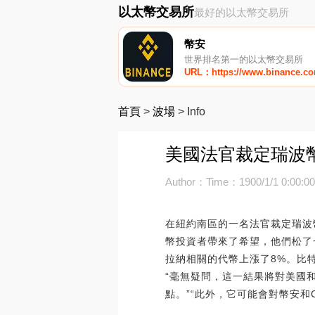
以太幣交易所
最好的以太幣交易所
幣安
世界排名第一的以太幣交易所
URL：https://www.binance.c
首頁
>
波場
>
Info
美國法官裁定瑞波幣
Author：
Time：1900/1/1 0:00:0
在紐約南區的一名法官裁定瑞波
幣投資者帶來了希望，他們松了一
拉納相關的代幣上漲了8%。比特幣和
“毫無疑問，這一結果將對美國
點。”“此外，它可能會對幣安和C