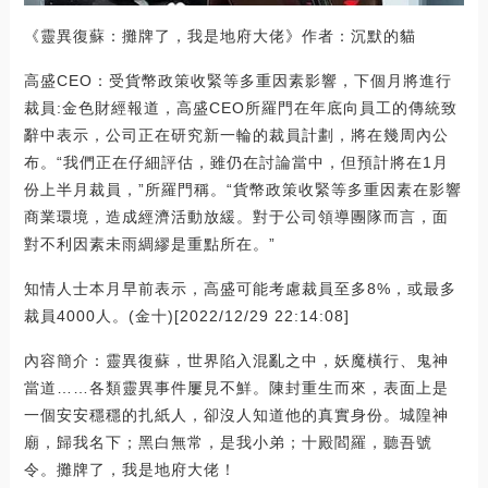
《靈異復蘇：攤牌了，我是地府大佬》作者：沉默的貓
高盛CEO：受貨幣政策收緊等多重因素影響，下個月將進行
裁員:金色財經報道，高盛CEO所羅門在年底向員工的傳統致
辭中表示，公司正在研究新一輪的裁員計劃，將在幾周內公
布。“我們正在仔細評估，雖仍在討論當中，但預計將在1月
份上半月裁員，”所羅門稱。“貨幣政策收緊等多重因素在影響
商業環境，造成經濟活動放緩。對于公司領導團隊而言，面
對不利因素未雨綢繆是重點所在。”
知情人士本月早前表示，高盛可能考慮裁員至多8%，或最多
裁員4000人。(金十)[2022/12/29 22:14:08]
內容簡介：靈異復蘇，世界陷入混亂之中，妖魔橫行、鬼神
當道……各類靈異事件屢見不鮮。陳封重生而來，表面上是
一個安安穩穩的扎紙人，卻沒人知道他的真實身份。城隍神
廟，歸我名下；黑白無常，是我小弟；十殿閻羅，聽吾號
令。攤牌了，我是地府大佬！