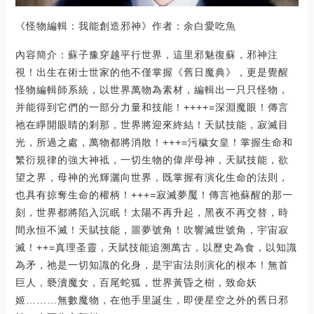
《怪物編輯：我能創造邪神》作者：余白愛吃魚
內容簡介：蘇子豫穿越平行世界，這里邪魅復蘇，邪神注
視！出生在術士世家的他不僅掌握《舊日魔典》，更是覺醒
怪物編輯師系統，以世界萬物為素材，編輯出一只只怪物，
并能得到它們的一部分力量和技能！++++=深淵魔眼！傳言
祂在睜開眼睛的剎那，世界將迎來終結！天賦技能，寂滅目
光，所過之處，萬物都將消散！+++=污穢女皇！掌握生命和
繁衍規律的強大神袛，一切生物的偉岸母神，天賦技能，欲
望之界，母神的光輝灑向世界，既掌握有演化生命的法則，
也具有掠奪生命的權柄！+++=寂滅夢魘！傳言祂蘇醒的那一
刻，世界都將陷入沉眠！太陽不再升起，黑夜不再交替，時
間永恒不滅！天賦技能，噩夢號角！吹響滅世號角，宇宙寂
滅！++=真理圣靈，天賦技能追溯萬古，以歷史為食，以知識
為矛，祂是一切知識的化身，是宇宙法則演化的根本！無首
巨人，褻瀆魔女，百尾蛇狐，世界黃昏之樹，致命妖
姬………無數魔物，在他手里誕生，即便星空之外的舊日邪