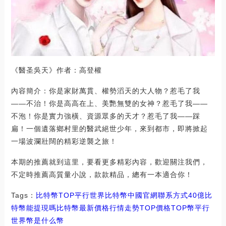
《醫圣吳天》作者：高登權
內容簡介：你是家財萬貫、權勢滔天的大人物？惹毛了我
——不治！你是高高在上、美艷無雙的女神？惹毛了我——
不泡！你是實力強橫、資源眾多的天才？惹毛了我——踩
扁！一個遺落鄉村里的醫武絕世少年，來到都市，即將掀起
一場波瀾壯闊的精彩逆襲之旅！
本期的推薦就到這里，要看更多精彩內容，歡迎關注我們，
不定時推薦高質量小說，款款精品，總有一本適合你！
Tags：
比特幣
TOP
平行世界比特幣中國官網聯系方式
40億比
特幣能提現嗎
比特幣最新價格行情走勢TOP價格
TOP幣
平行
世界幣是什么幣