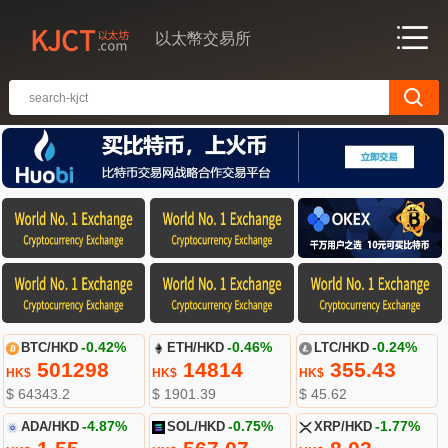
以太幣交易所
BTC/HKD
-0.42%
ETH/HKD
-0.46%
LTC/HKD
-0.24%
501298
14814
355.43
HK$
HK$
HK$
$ 64343.2
$ 1901.39
$ 45.62
ADA/HKD
-4.87%
SOL/HKD
-0.75%
XRP/HKD
-1.77%