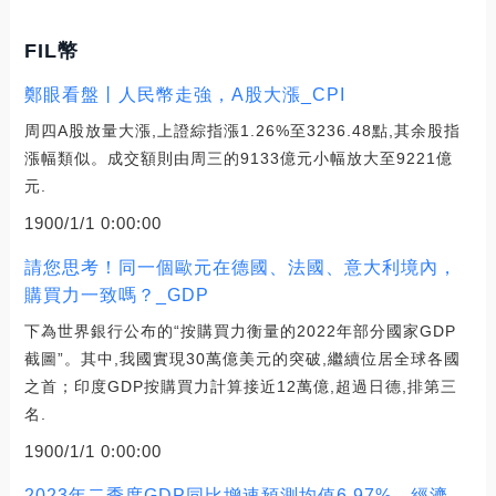
FIL幣
鄭眼看盤丨人民幣走強，A股大漲_CPI
周四A股放量大漲,上證綜指漲1.26%至3236.48點,其余股指
漲幅類似。成交額則由周三的9133億元小幅放大至9221億
元.
1900/1/1 0:00:00
請您思考！同一個歐元在德國、法國、意大利境內，
購買力一致嗎？_GDP
下為世界銀行公布的“按購買力衡量的2022年部分國家GDP
截圖”。其中,我國實現30萬億美元的突破,繼續位居全球各國
之首；印度GDP按購買力計算接近12萬億,超過日德,排第三
名.
1900/1/1 0:00:00
2023年二季度GDP同比增速預測均值6.97%，經濟