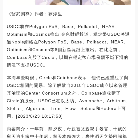
《醫武獨尊》作者：夢浮生
USDC將在Polygon PoS、Base、Polkadot、NEAR、
Optimism和Cosmos推出:金色財經報道，穩定幣USDC將通
過Noble網絡在Polygon PoS、Base、Polkadot、NEAR、
Optimism和Cosmos等6個新區塊鏈上推出。在此之前，
Coinbase入股了Circle，以期在穩定幣市場份額不斷下滑的
情況下支撐USDC。
本周早些時候，Circle和Coinbase表示，他們已經重組了與
USDC相關的關系。除了解散自2018年USDC成立以來管理
其治理的Center Consortium之外，Coinbase還收購了
Circle的股份。USDC已在以太坊、Avalanche、Arbitrum、
Stellar、Algorand、Tron、Flow、Solana和Hedera上可
用。[2023/8/23 18:17:58]
內容簡介：十年前，除夕夜，母親被父親親手殺害，十歲的
寧天逃出家中十年后，寧天本領強大，裹挾滔天之勢回歸都