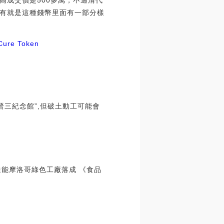
高成交價是500多萬，不過清代
有就是這種錢幣里面有一部分樣
Cure Token
晉三紀念館”,但破土動工可能會
 達能摩洛哥綠色工廠落成 《食品