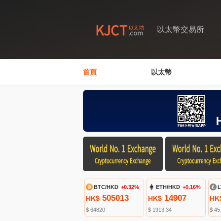
以太幣交易所
首頁
以太幣
BTC/HKD
+0.32%
ETH/HKD
+0.16%
L
505013
14907
HK$
HK$
HK
$ 64820
$ 1913.34
$ 45