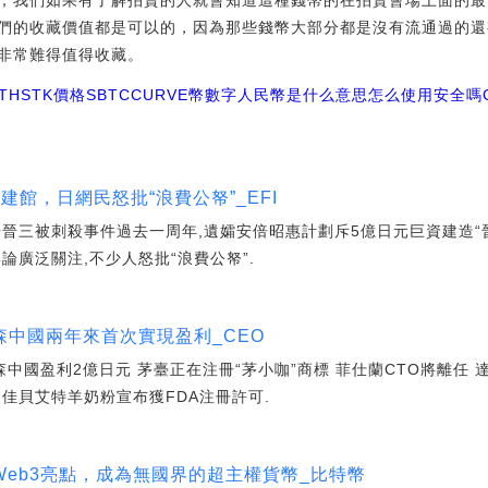
，我們如果有了解拍賣的人就會知道這種錢幣的在拍賣會場上面的最
們的收藏價值都是可以的，因為那些錢幣大部分都是沒有流通過的還
非常難得值得收藏。
THSTK價格
SBTCCURVE幣
數字人民幣是什么意思怎么使用安全嗎
館，日網民怒批“浪費公帑”_EFI
晉三被刺殺事件過去一周年,遺孀安倍昭惠計劃斥5億日元巨資建造“
論廣泛關注,不少人怒批“浪費公帑”.
中國兩年來首次實現盈利_CEO
森中國盈利2億日元 茅臺正在注冊“茅小咖”商標 菲仕蘭CTO將離任
佳貝艾特羊奶粉宣布獲FDA注冊許可.
eb3亮點，成為無國界的超主權貨幣_比特幣