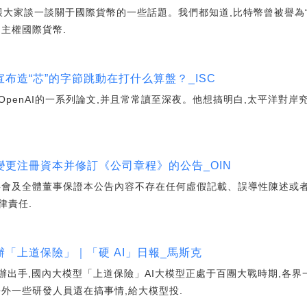
想跟大家談一談關于國際貨幣的一些話題。我們都知道,比特幣曾被譽為“
主權國際貨幣.
布造“芯”的字節跳動在打什么算盤？_ISC
penAI的一系列論文,并且常常讀至深夜。他想搞明白,太平洋對岸
更注冊資本并修訂《公司章程》的公告_OIN
及全體董事保證本公告內容不存在任何虛假記載、誤導性陳述或者
律責任.
「上道保險」｜「硬 AI」日報_馬斯克
辦出手,國內大模型「上道保險」AI大模型正處于百團大戰時期,各
外一些研發人員還在搞事情,給大模型投.