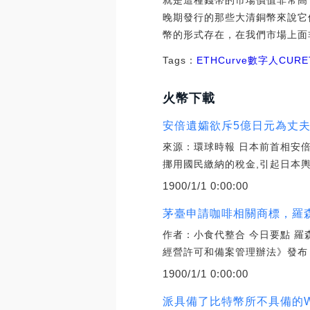
就是這種錢幣的市場價值非常高
晚期發行的那些大清銅幣來說它
幣的形式存在，在我們市場上面
Tags：
ETH
Curve
數字人
CUR
E
火幣下載
安倍遺孀欲斥5億日元為丈夫建
來源：環球時報 日本前首相安倍
挪用國民繳納的稅金,引起日本輿
1900/1/1 0:00:00
茅臺申請咖啡相關商標，羅森
作者：小食代整合 今日要點 羅
經營許可和備案管理辦法》發布 
1900/1/1 0:00:00
派具備了比特幣所不具備的W