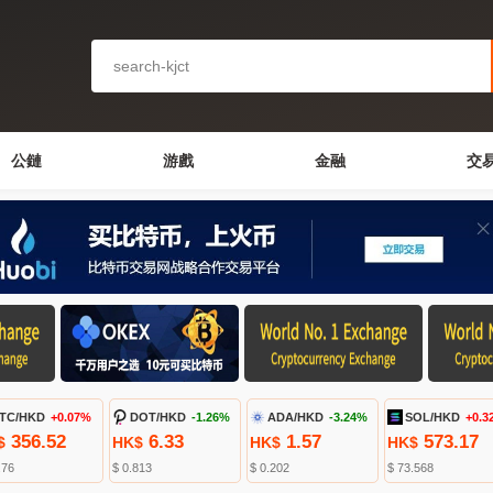
公鏈
游戲
金融
交
TC/HKD
+0.07%
DOT/HKD
-1.26%
ADA/HKD
-3.24%
SOL/HKD
+0.3
356.52
6.33
1.57
573.17
$
HK$
HK$
HK$
.76
$ 0.813
$ 0.202
$ 73.568