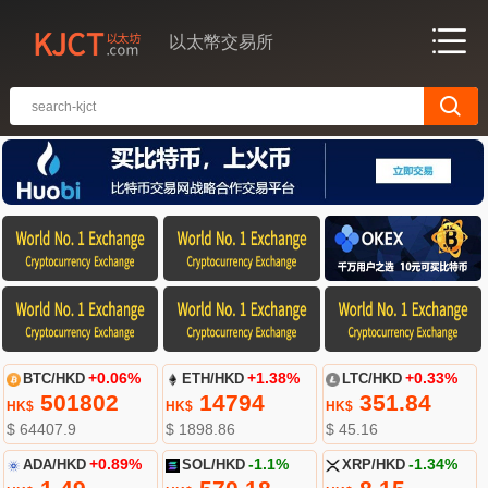
以太幣交易所
BTC/HKD
+0.06%
ETH/HKD
+1.38%
LTC/HKD
+0.33%
501802
14794
351.84
HK$
HK$
HK$
$ 64407.9
$ 1898.86
$ 45.16
ADA/HKD
+0.89%
SOL/HKD
-1.1%
XRP/HKD
-1.34%