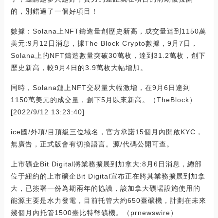
的，別錯過了一個好項目！
數據：Solana上NFT鑄造量創歷史新高，成交量達到1150萬
美元:9月12日消息，據The Block Crypto數據，9月7日，
Solana上的NFT鑄造數量突破30萬枚，達到31.2萬枚，創下
歷史新高，較9月4日的3.9萬枚大幅增加。
同時，Solana鏈上NFT交易量大幅激增，在9月6日達到
1150萬美元的成交量，創下5月以來新高。（TheBlock）
[2022/9/12 13:23:40]
ice國/外項/目頂級三位域名，官方承諾15個月內開啟KYC，
無廣告，正式版會有切換語言。源/代碼公開可查。
上市礦企Bit Digital將業務擴展到加拿大:8月6日消息，總部
位于紐約的上市礦企Bit Digital宣布正在將其業務擴展到加拿
大，已簽署一份為期兩年的協議，該加拿大礦場設施使用的
能源主要是水力發電，目前托管大約650臺礦機，計劃在未來
幾個月內托管1500臺比特幣礦機。（prnewswire）