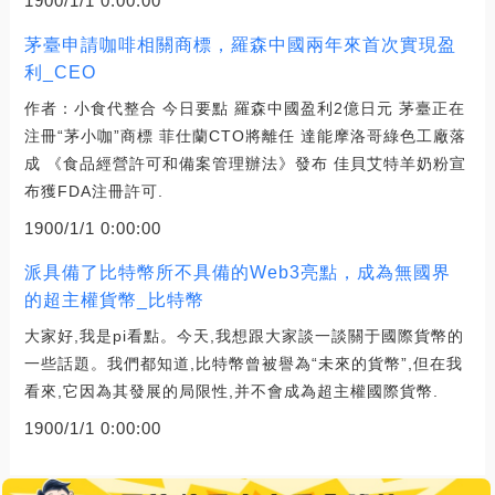
1900/1/1 0:00:00
茅臺申請咖啡相關商標，羅森中國兩年來首次實現盈
利_CEO
作者：小食代整合 今日要點 羅森中國盈利2億日元 茅臺正在
注冊“茅小咖”商標 菲仕蘭CTO將離任 達能摩洛哥綠色工廠落
成 《食品經營許可和備案管理辦法》發布 佳貝艾特羊奶粉宣
布獲FDA注冊許可.
1900/1/1 0:00:00
派具備了比特幣所不具備的Web3亮點，成為無國界
的超主權貨幣_比特幣
大家好,我是pi看點。今天,我想跟大家談一談關于國際貨幣的
一些話題。我們都知道,比特幣曾被譽為“未來的貨幣”,但在我
看來,它因為其發展的局限性,并不會成為超主權國際貨幣.
1900/1/1 0:00:00