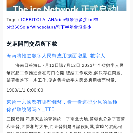
Tags：
ICE
BIT
OLA
LANA
rice幣發行多少
kot幣
bit360
SolarWind
solana幣下半年會漲多少
芝麻開門交易所下載
海南將推進數字人民幣應用擴面增量_數字人
海南日報海口7月12日訊7月12日,2023年全省數字人民
幣試點工作推進會在海口召開,總結工作成效,解決存在問題,
部署推進下一步工作,促進我省數字人民幣應用擴面增量.
1900/1/1 0:00:00
東晉十六國都有哪些錢幣，看一看這些少見的品種，
你都聽說過嗎？_TTE
三國后期,司馬家族的晉朝統一了南北大地,晉朝也分為了西晉
和東晉,西晉相對太平,而東晉則是各諸侯亂戰,當時的混亂程