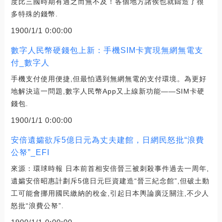
度比三國時期有過之而無不及！各個地方諸侯也就鑄造了很
多特殊的錢幣.
1900/1/1 0:00:00
數字人民幣硬錢包上新：手機SIM卡實現無網無電支
付_數字人
手機支付使用便捷,但最怕遇到無網無電的支付環境。為更好
地解決這一問題,數字人民幣App又上線新功能——SIM卡硬
錢包.
1900/1/1 0:00:00
安倍遺孀欲斥5億日元為丈夫建館，日網民怒批“浪費
公帑”_EFI
來源：環球時報 日本前首相安倍晉三被刺殺事件過去一周年,
遺孀安倍昭惠計劃斥5億日元巨資建造“晉三紀念館”,但破土動
工可能會挪用國民繳納的稅金,引起日本輿論廣泛關注,不少人
怒批“浪費公帑”.