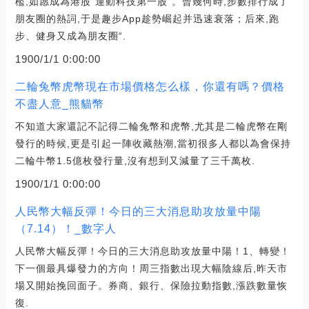
檻,如愿成為港股“運動科技第一股”。曾幾何時,步數排行成了
朋友圈的熱詞,于是趣步App趁勢崛起并迅速衰落；后來,跑
步、健身又成為朋友圈“.
1900/1/1 0:00:00
二輪兔幣虎幣現在市場價格怎么樣，你還有嗎？價格
不盡人意_熊貓幣
不知道大家還記不記得二輪兔幣和虎幣,尤其是二輪虎幣在剛
發行的時候,更是引起一陣收藏熱潮,當初很多人都以為會保持
二輪牛幣1.5億枚發行量,沒有想到又減量了三千萬枚.
1900/1/1 0:00:00
人民幣大幅反彈！今日的三大消息助攻放量中陽
（7.14）！_數字人
人民幣大幅反彈！今日的三大消息助攻放量中陽！1、轉變！
下一個最具爆發力的方向！周三指數出現大幅陰線后,昨天市
場又開始挽回面子。券商、銀行、保險拉動指數,漲跌數量恢
復.