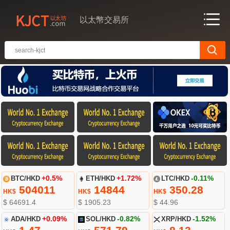
以太幣交易所
BTC/HKD
+0.5%
ETH/HKD
+1.72%
LTC/HKD
-0.11%
504011
14844
350.28
HK$
HK$
HK$
$ 64691.4
$ 1905.23
$ 44.96
ADA/HKD
+0.09%
SOL/HKD
-0.82%
XRP/HKD
-1.52%