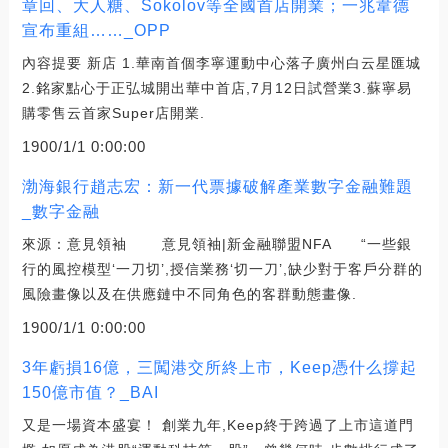
章回、大人糖、Sokolov等全國首店開業；一兆韋德
宣布重組……_OPP
內容提要 新店 1.華南首個李寧運動中心落子廣州白云星匯城
2.銘家點心于正弘城開出華中首店,7月12日試營業3.蘇寧易
購零售云首家Super店開業.
1900/1/1 0:00:00
渤海銀行趙志宏：新一代票據破解產業數字金融難題
_數字金融
來源：意見領袖 意見領袖|新金融聯盟NFA “一些銀
行的風控模型‘一刀切’,授信業務‘切一刀’,缺少對于客戶分群的
風險畫像以及在供應鏈中不同角色的客群動態畫像.
1900/1/1 0:00:00
3年虧損16億，三闖港交所終上市，Keep憑什么撐起
150億市值？_BAI
又是一場資本盛宴！ 創業九年,Keep終于跨過了上市這道門