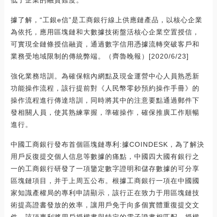
據了解，“工銀e信”是工商銀行線上供應鏈產品，以核心企業
為依托，應用區塊鏈和大數據技術盤活核心企業空置授信，
可實現全鏈條授信融資，通過數字信用憑據流轉突破客戶和
業務受地域限制的傳統弊端。（齊魯晚報）[2020/6/23]
強化業務培訓。為確保轄內網點及現金運營中心人員熟悉新
功能操作流程，該行提前對《人民幣零鈔預約操作手冊》的
操作流程進行傳達培訓，同時將其中的注意要點通過郵件下
發相關人員，使其熟練掌握，準確操作，確保推廣工作順暢
進行。
中國工商銀行發布首個區塊鏈專利:據COINDESK，為了解決
用戶反復提交個人信息等數據的痛點，中國四大國有銀行之
一的工商銀行研發了一項鑒定數字證明和儲存數據的可分享
區塊鏈項目，并于上周五公布。根據工商銀行一項在中國國
家知識產權局的專利申請顯示，該行正在致力于用區塊鏈技
術提高證書發放的效率，讓用戶免于向多個實體重復提交文
件。該項專利將用戶授權書與特定的電子證書相匹配，授權