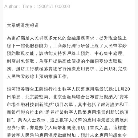
Author：
Time：1900/1/1 0:00:00
大眾網濰坊報道
為更好滿足人民群眾多元化的金融服務需求，提升現金線上
線下一體化服務能力，工商銀行總行研發上線了人民幣零鈔
預約取現功能，該功能支持客戶線上預約、中心集中處理、
到店封包領取，為客戶提供高效便捷的小面額零鈔支取服
務。濰坊工行積極落實總省行推廣應用要求，近日順利完成
人民幣零鈔線上預約推廣工作。
銀河證券聯合工商銀行推出數字人民幣應用場景試點:11月20
日消息，北京證監局、北京金融局聯合公布首批擬納入“資本
市場金融科技創新試點”項目名單，其中包括了銀河證券和工
商銀行聯合推出的“證券行業數字人民幣應用場景創新試點項
目”。業內人士表示，這是數字人民幣的應用場景首次擴展到
證券行業，亦是數字人民幣相關應用項目首次入盒。這標志
著數字人民幣的應用深度繼續增加，預計未來應用的想象空