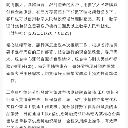
間將擴大。具體而言，銀河證券的客戶可用數字人民幣購買
付費金融服務。在三方存管體系下和數字理財錢包體系下，
客戶也可以使用數字人民幣投資場外理財產品。其中，數字
理財錢包開立需要客戶擁有二類及以上數字人民幣錢包。
（財聯社）[2021/11/20 7:01:23]
精心組織部署。該行高度重視本次推廣工作，根據省行推廣
要求進行周密的工作部署，結合該行的現金業務量、客戶需
求、現金中心運營資源等實際情況，現金中心到人民銀行提
取7種零鈔(幣)，備足零輔幣庫存，做好零幣現鈔預約保障，
確保客戶用鈔需求，切實做好人民幣零錢線上預約投產準備
工作。
工商銀行德州分行發放首筆數字供應鏈融資業務:工行德州分
行深入貫徹黨中央、銀保監會、總、省行疫情防控常態化和
支持企業復工復產工作要求，充分發揮數字供應鏈融資的產
品優勢，日前通過工銀e信供應鏈融資成功為轄內某核心企業
發放首筆數字供應鏈融資業務，全程采用線上操作，有效降
低了企業的融資難度。