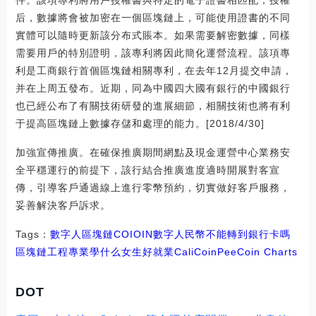
后，數據將會被加密在一個區塊鏈上，可能使用證書的不同
實體可以隨時更新該分布式賬本。如果需要解密數據，同樣
需要用戶的特別證明，該專利將因此簡化運營流程。該項專
利是工商銀行首個區塊鏈相關專利，在去年12月提交申請，
并在上周五發布。近期，同為中國四大國有銀行的中國銀行
也已經公布了有關技術研發的進展細節，相關技術也將有利
于提高區塊鏈上數據存儲和處理的能力。[2018/4/30]
加強宣傳推廣。在確保推廣期間網點及現金運營中心業務安
全平穩運行的前提下，該行結合推廣進度適時開展對客宣
傳，引導客戶通過線上進行零幣預約，切實做好客戶服務，
妥善解決客戶訴求。
Tags：
數字人
區塊鏈
COI
OIN
數字人民幣不能轉到銀行卡嗎
區塊鏈工程專業學什么女生好就業
CaliCoin
PeeCoin Charts
DOT