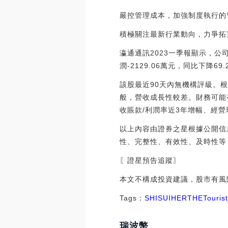
嚴控管理成本，加強制度執行的
積極關注最新行業動向，力爭拓
瀛通通訊2023一季報顯示，公司主
潤-2129.06萬元，同比下降69
該股最近90天內無機構評級。
般，營收成長性較差。財務可能
收賬款/利潤率近3年增幅、經營
以上內容由證券之星根據公開信
性、完整性、有效性、及時性等
〖證星預告追蹤〗
本文不構成投資建議，股市有風
Tags：
SHI
SUI
HER
THE
Touris
瑞波幣