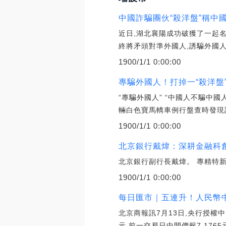
中國詐騙團伙“殺洋盤”稱中
近日,湖北襄陽成功破獲了一起名
終將矛頭對準外國人,誘騙外國人
1900/1/1 0:00:00
專騙外國人！打掉一“殺洋盤
“專騙外國人” “中國人不騙中
輛白色寶馬轎車例行盤查時發現該
1900/1/1 0:00:00
北京銀行戴煒：深耕金融科
北京銀行副行長戴煒。 專精特
1900/1/1 0:00:00
每日匯市｜五連升！人民幣中間價
北京商報訊7月13日,央行授權中
元,前一交易日中間價報7.1765