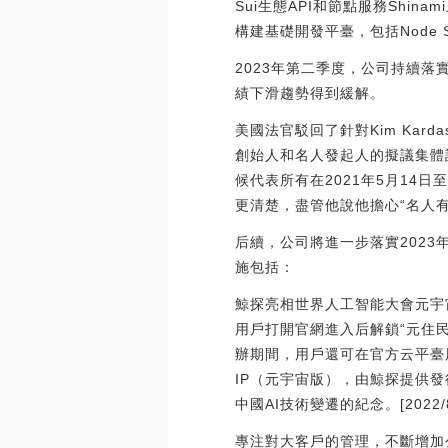
Sui生態API和節點服務Shinam
構建基礎開發平臺，包括Node Servi
2023年第二季度，公司持續
績下滑趨勢得到緩解。
美國法官駁回了針對Kim Kardas
創始人和名人發起人的擬議集體訴訟，其中
候代表所有在2021年5月14日
更清楚，盡管他說他擔心“名人有能
后續，公司將進一步落實202
施包括：
鯨探亮相世界人工智能大會元宇
用戶打開官網進入后解鎖“元住民
辦期間，用戶還可在官方云平臺
IP（元宇宙版），由鯨探提供
中國AI技術變遷的紀念。[2022/8/3
專注對大客戶的管理，不斷增加