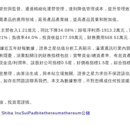
管控與監督。通過精細化運營管理，達到降低管理成本，提升管理效
寬產品的應用領域，延長產品產業鏈，提高產品質量和附加值。
營收入1.21億元，同比下降34.08%；歸母凈利潤-1913.2萬元，
.21%；負債率44.0%，投資收益177.09萬元，財務費用568.51萬元
根據近五年財報數據，證券之星估值分析工具顯示，瀛通通訊行業內
有隱憂，須重點關注的財務指標包括：貨幣資金/總資產率、有息資產
現金流/利潤率。該股好公司指標0.5星，好價格指標1.5星，綜合指
息整理，由算法生成，與本站立場無關。證券之星力求但不保證該信
，如存在問題請聯系我們。本文為數據整理，不對您構成任何投資建
險，投資需謹慎。
t Shiba Inu
SuiPad
bitethereum
ethereum公鏈