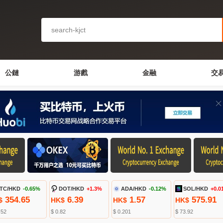
公鏈
游戲
金融
交
TC/HKD
-0.65%
DOT/HKD
+1.3%
ADA/HKD
-0.12%
SOL/HKD
+0.0
354.65
6.39
1.57
575.91
$
HK$
HK$
HK$
.52
$ 0.82
$ 0.201
$ 73.92