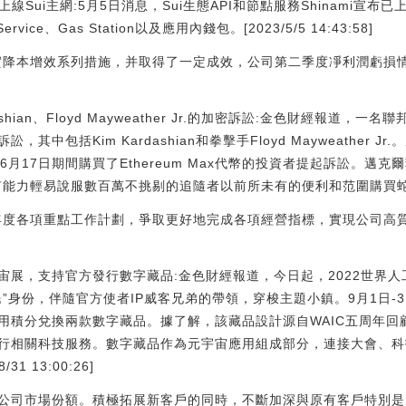
i上線Sui主網:5月5日消息，Sui生態API和節點服務Shinami宣布已上
ce、Gas Station以及應用內錢包。[2023/5/5 14:43:58]
落實降本增效系列措施，并取得了一定成效，公司第二季度凈利潤虧損
hian、Floyd Mayweather Jr.的加密訴訟:金色財經報道，一名聯
包括Kim Kardashian和拳擊手Floyd Mayweather Jr.。
至6月17日期間購買了Ethereum Max代幣的投資者提起訴訟。
力輕易說服數百萬不挑剔的追隨者以前所未有的便利和范圍購買蛇油。[2022
3年度各項重點工作計劃，爭取更好地完成各項經營指標，實現公司高
宙展，支持官方發行數字藏品:金色財經報道，今日起，2022世界
”身份，伴隨官方使者IP威客兄弟的帶領，穿梭主題小鎮。9月1日-3
用積分兌換兩款數字藏品。據了解，該藏品設計源自WAIC五周年回
發行相關科技服務。數字藏品作為元宇宙應用組成部分，連接大會、
1 13:00:26]
公司市場份額。積極拓展新客戶的同時，不斷加深與原有客戶特別是