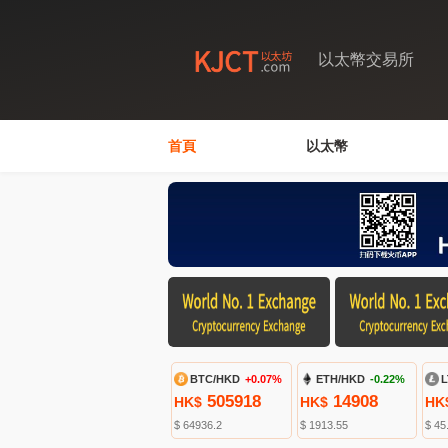
以太幣交易所
首頁
以太幣
BTC/HKD
+0.07%
ETH/HKD
-0.22%
L
505918
14908
HK$
HK$
HK
$ 64936.2
$ 1913.55
$ 45