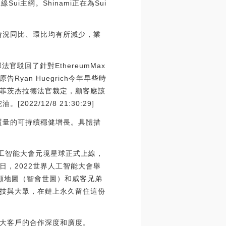
線Sui主網。Shinami正在為Sui
情況同比、環比均有所減少，業
邦法官駁回了針對EthereumMax
原告Ryan Huegrich今年早些時
邁克爾菲茨杰拉德法官裁定，顧客應該
/12/8 21:30:29]
質量的可持續穩健增長。具體措
人工智能大會元境星球正式上線，
日，2022世界人工智能大會舉
顧地圖（智會世圖）和威客兄弟
科技與大眾，在鏈上永久留住這份
大客戶的合作深度和廣度。