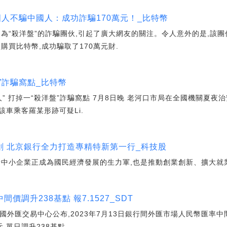
國人不騙中國人：成功詐騙170萬元！_比特幣
為“殺洋盤”的詐騙團伙,引起了廣大網友的關注。令人意外的是,該團
購買比特幣,成功騙取了170萬元財.
”詐騙窩點_比特幣
國人” 打掉一“殺洋盤”詐騙窩點 7月8日晚 老河口市局在全國機關夏
車乘客羅某形跡可疑Li.
創 北京銀行全力打造專精特新第一行_科技股
新中小企業正成為國民經濟發展的生力軍,也是推動創業創新、擴大就
調升238基點 報7.1527_SDT
國外匯交易中心公布,2023年7月13日銀行間外匯市場人民幣匯率中間
元,單日調升238基點.