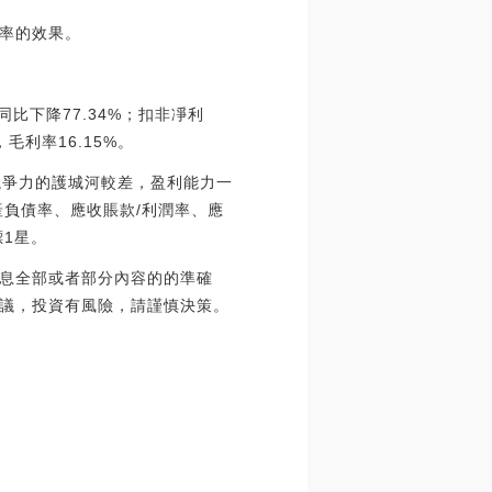
率的效果。
同比下降77.34%；扣非凈利
，毛利率16.15%。
競爭力的護城河較差，盈利能力一
負債率、應收賬款/利潤率、應
標1星。
息全部或者部分內容的的準確
議，投資有風險，請謹慎決策。