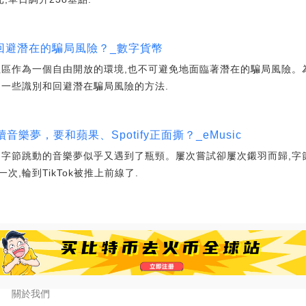
回避潛在的騙局風險？_數字貨幣
社區作為一個自由開放的環境,也不可避免地面臨著潛在的騙局風險。
紹一些識別和回避潛在騙局風險的方法.
再續音樂夢，要和蘋果、Spotify正面撕？_eMusic
,字節跳動的音樂夢似乎又遇到了瓶頸。屢次嘗試卻屢次鎩羽而歸,字
,輪到TikTok被推上前線了.
關於我們