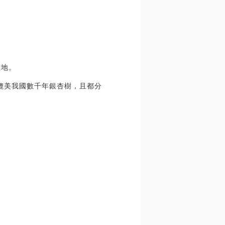
散地。
可媲美我國數千年銀杏樹，且都分