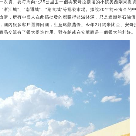
一次貨。要每周向北35公里去一個與安哥拉接壤的小鎮奧西剛果提
”、“浙江城”、“南通城”、“副食城”等批發市場。據說20年前來淘金
搶購，所有中國人在此搞批發的都賺得盆溢缽滿，只是近幾年石油價
，國內很多客戶選擇回國，生意略顯蕭條。今年2月納米比亞、安哥
商品交流有了很大促進作用。對在納或在安華商是一個很大的利好。