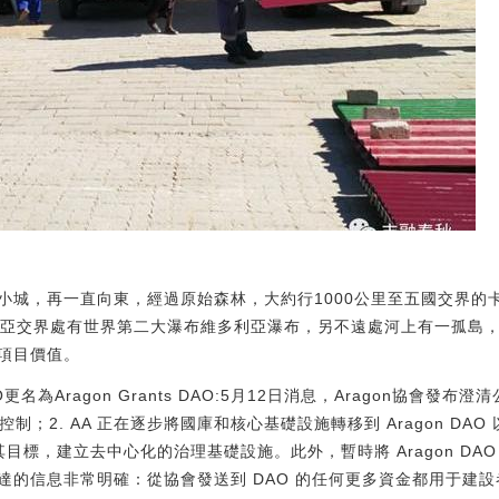
小城，再一直向東，經過原始森林，大約行1000公里至五國交界的
比亞交界處有世界第二大瀑布維多利亞瀑布，另不遠處河上有一孤島
項目價值。
AO更名為Aragon Grants DAO:5月12日消息，Aragon協會發布
）控制；2. AA 正在逐步將國庫和核心基礎設施轉移到 Aragon DA
標，建立去中心化的治理基礎設施。此外，暫時將 Aragon DAO 更名為 
”傳達的信息非常明確：從協會發送到 DAO 的任何更多資金都用于建