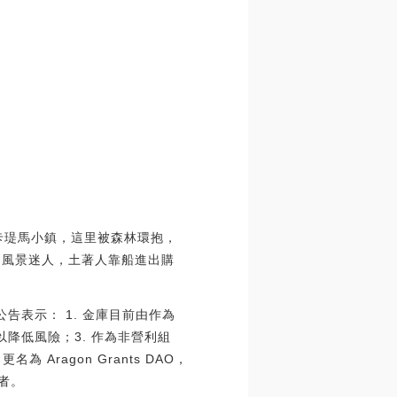
卡瑅馬小鎮，這里被森林環抱，
，風景迷人，土著人靠船進出購
澄清公告表示： 1. 金庫目前由作為
O 以降低風險；3. 作為非營利組
Aragon Grants DAO，
設者。