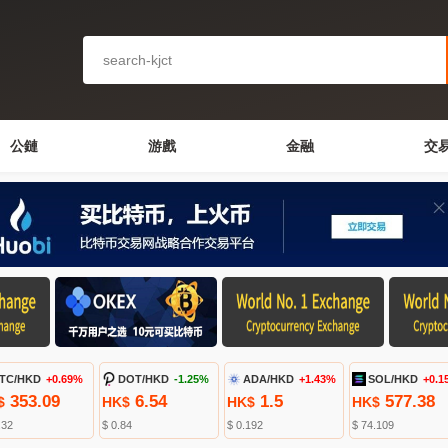
公鏈
游戲
金融
交
TC/HKD
+0.69%
DOT/HKD
-1.25%
ADA/HKD
+1.43%
SOL/HKD
+0.1
353.09
6.54
1.5
577.38
$
HK$
HK$
HK$
.32
$ 0.84
$ 0.192
$ 74.109