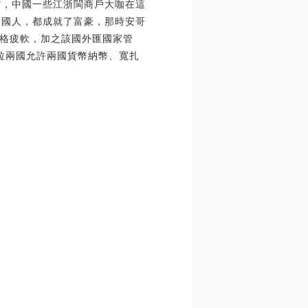
貨，中國一些江浙閩商戶大咖在這
的中國人，都成就了富豪，那時安哥
格疲軟，加之該國外匯國家管
拉兩國允許兩國貨幣納幣、寬扎