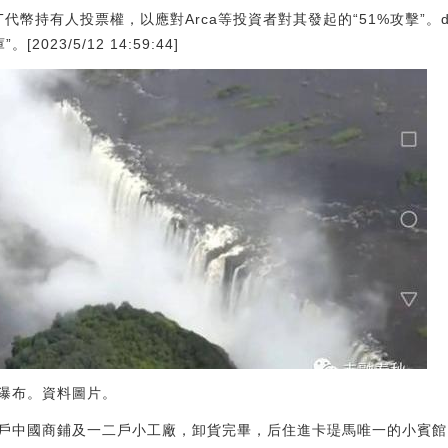
T代幣持有人投票權，以應對Arca等投資者對其發起的“51%攻擊”。dF
023/5/12 14:59:44]
瀑布。資料圖片。
戶中國商鋪及一二戶小工廠，卸貨完畢，后住進卡瑅馬唯一的小賓館