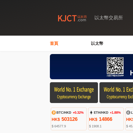
以太幣交易所
首頁
以太幣
BTC/HKD
+0.32%
ETH/HKD
+1.88%
L
503126
14866
HK$
HK$
HK
$ 64577.9
$ 1908.1
$ 45