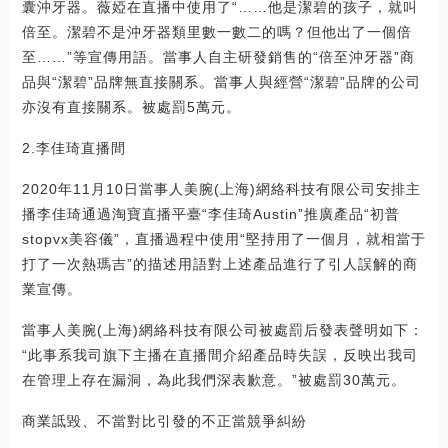
囊沖牙器。薇婭在直播中使用了“……他是潔碧的孩子，就叫
倍至。潔碧不是沖牙器類里數一數二的嗎？但他出了一個倍
至……”等宣傳用語。當事人自主研發銷售的“倍至沖牙器”商
品與“潔碧”品牌無直接關系。當事人與經營“潔碧”品牌的公司
亦沒有直接關系。被處罰5萬元。
2.李佳琦直播間
2020年11月10日當事人美腕(上海)網絡科技有限公司安排主
播李佳琦通過淘寶直播平臺“李佳琦Austin”推廣產品“初普
stopvx美容儀”，直播過程中使用“堅持用了一個月，就相當于
打了一次熱瑪吉”的描述用語對上述產品進行了引人誤解的商
業宣傳。
當事人美腕(上海)網絡科技有限公司被處罰后發表聲明如下：
“此事系我司旗下主播在直播間介紹產品時失誤，反映出我司
在管理上存在漏洞，為此我們深表歉意。”被處罰30萬元。
商業詆毀、不當對比引發的不正當競爭糾紛