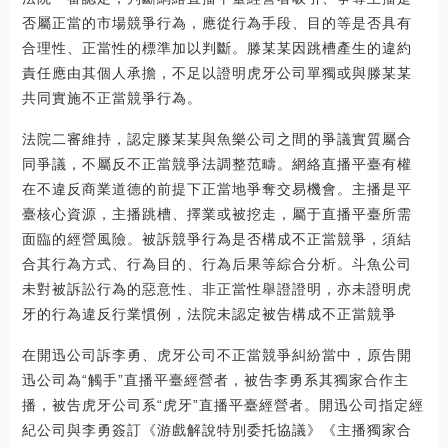
否屬正當的市場競爭行為，應從行為手段、目的等是否具有
合理性、正當性的標準加以判斷。滕某某因跳槽產生的違約
責任應由其個人承擔，不足以證明虎牙公司單獨或與滕某某
共同實施不正當競爭行為。
法院二審維持，認定滕某某與魚樂公司之間的爭議實質屬合
同爭議，不屬反不正當競爭法調整范疇。網絡直播平臺有權
在不違反商業道德的前提下正當地爭奪交易機會。主播是平
臺核心資源，主播跳槽、擇業或被挖走，屬于直播平臺所需
面臨的經營風險。被訴競爭行為是否構成不正當競爭，須結
合其行為方式、行為目的、行為后果等綜合分析。斗魚公司
未對被訴訟行為的惡意性、非正當性舉證證明，亦未證明虎
牙的行為違反行業慣例，法院未認定被告構成不正當競爭
在開迅公司訴李勇、虎牙公司不正當競爭糾紛當中，原告開
迅公司為“觸手”直播平臺經營者，被告李勇系其獨家合作主
播，被告虎牙公司系“虎牙”直播平臺經營者。開迅公司指定經
紀公司與李勇簽訂《游戲解說特別委托協議》《主播獨家合