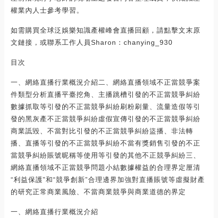
權業內人士參考學習。
如需購買全球泛娛樂知識產權峰會直播回顧，請點擊文末原
文鏈接，或聯系工作人員Sharon：chanying_930
目次
一、網絡直播行業概況介紹二、網絡直播領域不正當競爭案
件類型分析直播平臺挖角、主播跳槽引發的不正當競爭糾紛
數據抓取等引發的不正當競爭糾紛刷粉刷量、流量造假等引
發的黑灰產不正當競爭糾紛虛假宣傳引發的不正當競爭糾紛
商業詆毀、不當對比引發的不正當競爭糾紛盜播、非法轉
播、直播等引發的不正當競爭糾紛不當有獎銷售引發的不正
當競爭糾紛賬號昵稱等使用等引發的其他不正競爭糾紛三、
網絡直播領域不正當競爭問題小結數據權益的合理界定厘清
“利益保護”和“競爭創新”合理邊界加強對直播賬號等虛擬財產
的研究正常商業風險、不當商業競爭與商業道德的界定
一、網絡直播行業概況介紹