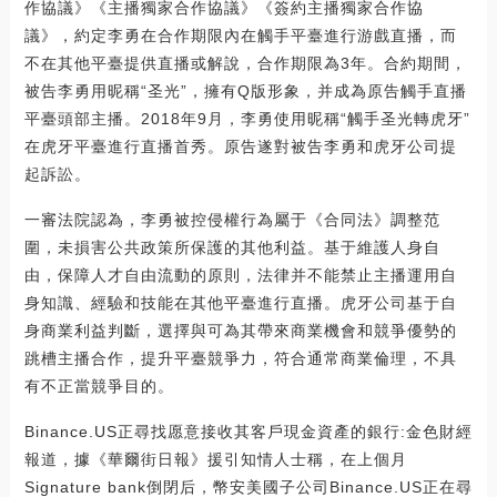
作協議》《主播獨家合作協議》《簽約主播獨家合作協
議》，約定李勇在合作期限內在觸手平臺進行游戲直播，而
不在其他平臺提供直播或解說，合作期限為3年。合約期間，
被告李勇用昵稱“圣光”，擁有Q版形象，并成為原告觸手直播
平臺頭部主播。2018年9月，李勇使用昵稱“觸手圣光轉虎牙”
在虎牙平臺進行直播首秀。原告遂對被告李勇和虎牙公司提
起訴訟。
一審法院認為，李勇被控侵權行為屬于《合同法》調整范
圍，未損害公共政策所保護的其他利益。基于維護人身自
由，保障人才自由流動的原則，法律并不能禁止主播運用自
身知識、經驗和技能在其他平臺進行直播。虎牙公司基于自
身商業利益判斷，選擇與可為其帶來商業機會和競爭優勢的
跳槽主播合作，提升平臺競爭力，符合通常商業倫理，不具
有不正當競爭目的。
Binance.US正尋找愿意接收其客戶現金資產的銀行:金色財經
報道，據《華爾街日報》援引知情人士稱，在上個月
Signature bank倒閉后，幣安美國子公司Binance.US正在尋