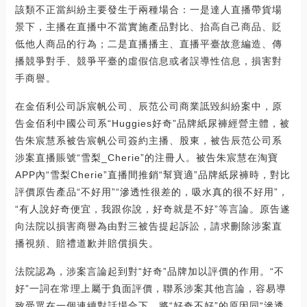
該類不正當糾紛主要發生于兩種場合：一是達人直播帶貨場
景下，主播在直播中不當實施產品對比、抬高自己商品、貶
低他人商品的行為；二是直播播主、直播平臺故意編造、傳
播競爭對手、競爭平臺的虛假信息或者誤導性信息，損害對
手商譽。
在金佰利公司訴宸帆公司、辰范公司商業詆毀糾紛案中，原
告金佰利中國公司系“Huggies好奇”品牌紙尿褲經營主體，被
告朱宸慧系被告宸帆公司簽約主播、股東，被告辰范公司系
涉案直播賬號“雪梨_Cherie”的注冊人。被告朱宸慧在淘寶
APP內“雪梨Cherie”直播間推銷“幫寶適”品牌紙尿褲時，對比
評價原告產品“不好用”“滲透性很差的，吸水真的很不好用”，
“有人說好奇便宜，我跟你說，好奇就是不好”等言論。原告遂
向法院以損害商譽為由對三被告提起訴訟，請求刪除涉案直
播視頻、賠禮道歉并賠償損失。
法院認為，涉案言論起到對“好奇”品牌加以評價的作用。“不
好”一詞在常理上屬于負面評價，聯系涉案其他言論，容易導
致受眾在一個連續對話場合下，將“好奇不好”的原因同“滲透