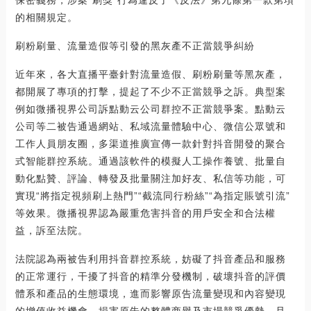
的相關規定。
刷粉刷量、流量造假等引發的黑灰產不正當競爭糾紛
近年來，各大直播平臺針對流量造假、刷粉刷量等黑灰產，
都開展了專項的打擊，提起了不少不正當競爭之訴。典型案
例如微播視界公司訴點動云公司群控不正當競爭案。點動云
公司等二被告通過網站、私域流量體驗中心、微信公眾號和
工作人員朋友圈，多渠道推廣宣傳一款針對抖音開發的聚合
式智能群控系統。通過該軟件的模擬人工操作養號、批量自
動化點贊、評論、轉發及批量關注加好友、私信等功能，可
實現“將指定視頻刷上熱門”“截流同行粉絲”“為指定賬號引流”
等效果。微播視界認為嚴重危害抖音的用戶安全和合法權
益，訴至法院。
法院認為兩被告利用抖音群控系統，妨礙了抖音產品和服務
的正常運行，干擾了抖音的精準分發機制，破壞抖音的評價
體系和產品的生態環境，進而影響原告流量變現和內容變現
的增值收益機會，損害原告的整體商譽及市場競爭優勢，且