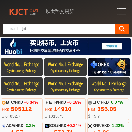
以太幣交易所
BTC/HKD
+0.34%
ETH/HKD
+0.18%
LTC/HKD
-0.07%
505112
14910
356.05
HK$
HK$
HK$
$ 64832.7
$ 1913.79
$ 45.7
ADA/HKD
-3.2%
SOL/HKD
+0.24%
XRP/HKD
-1.22%