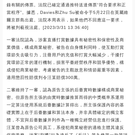
錄有關的傳票。法院已確定通過推特送達傳票“符合要求和正
當程序”。據悉，Davies和Zhu Su被命令于5月22日在英屬維
爾京群島出庭。法院本周表示，如果他們不回應這一要求，
將被判藐視法庭。[2023/3/31 13:36:40]
一審法院認為，涉案直播打賞數據具有秘密性和保密性及商
業價值，構成商業秘密。被告在自身獲利同時，使互動打賞
環節失去吸引力，注冊用戶的充值和打賞大幅減少，干擾打
賞環節正常的運行機制，損害平臺經營秩序和競爭優勢，構
成侵犯商業秘密。考慮被告的主觀故意和情節嚴重等因素，
適用懲罰性賠償判令汪某賠償300萬。
二審維持了一審，認為原告主張的后臺實時數據構成商業秘
密。但原告所主張的由實時數據推算而得的中獎概率系運用
一定算法使用系統后臺數據計算得出，所主張保護內容的基
礎實際上在于后臺數據和算法本身，并非具體確定的獨立客
體，不宜與后臺數據并列作為一種獨立經營信息進行保護。
汪某曾為原告公司員工，系侵犯商業秘密的適格主體其違反
保密義務，涉案“刷獎”行為違反了《反法》第九條第一款第項