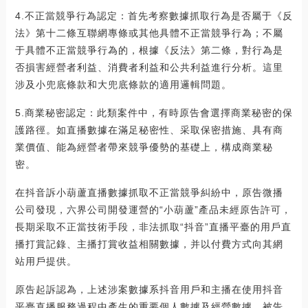
4.不正當競爭行為認定：首先考察數據抓取行為是否屬于《反
法》第十二條互聯網專條或其他具體不正當競爭行為；不屬
于具體不正當競爭行為的，根據《反法》第二條，對行為是
否損害經營者利益、消費者利益和公共利益進行分析。這里
涉及小兜底條款和大兜底條款的適用邏輯問題。
5.商業秘密認定：此類案件中，有時原告會選擇商業秘密的保
護路徑。如直播數據在滿足秘密性、采取保密措施、具有商
業價值、能為經營者帶來競爭優勢的基礎上，構成商業秘
密。
在抖音訴小葫蘆直播數據抓取不正當競爭糾紛中，原告微播
公司發現，六界公司開發運營的“小葫蘆”產品未經原告許可，
長期采取不正當技術手段，非法抓取“抖音”直播平臺的用戶直
播打賞記錄、主播打賞收益相關數據，并以付費方式向其網
站用戶提供。
原告起訴認為，上述涉案數據系抖音用戶和主播在使用抖音
平臺直播服務過程中產生的重要個人數據及經營數據。被告