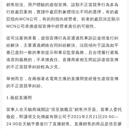
銷售狀況、用戶體驗的虛假宣傳。該類不正當競爭行為多為
行政處罰案例，實踐中處罰對象體現出不同的選擇，有的處
罰指向MCN公司，有的則指向經營者。前者的處罰決定顯示
MCN公司承擔虛假宣傳中經營者責任的可能性。
從司法案例來看，虛假宣傳行為若通過民事訴訟途徑進行糾
紛解決，主要通過網絡合同糾紛解決。法院傾向于認為如平
臺已盡到一般的事前提示和事后監督義務，且合理履行避風
港原則義務的，不承擔責任。直播商家相互間起訴虛假宣傳
的不正當競爭糾紛較為少見。
舉例而言，在兩個著名電商主播的直播間曾經發生虛假宣傳
的不正當競爭糾紛。
1.薇婭直播間
當事人在天貓商城開設“倍至旗艦店”銷售沖牙器。當事人委托
薇婭，即謙尋文化傳媒有限公司于2021年2月21日20:50—
24:00在天貓平臺進行了直播銷售。直播銷售的商品是倍至膠