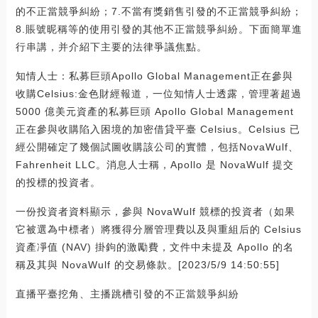
的不正當競爭糾紛；7.不當有獎銷售引發的不正當競爭糾紛；
8.賬號昵稱等的使用引發的其他不正當競爭糾紛。下面簡單進
行串講，并介紹下主要的法律爭議焦點。
知情人士：私募巨頭Apollo Global Management正在參與
收購Celsius:金色財經報道，一位知情人士透露，管理著超過
5000 億美元資產的私募巨頭 Apollo Global Management
正在參與收購陷入困境的加密借貸平臺 Celsius。Celsius 已
經公開確定了幾個試圖收購該公司的實體，包括NovaWulf、
Fahrenheit LLC。消息人士稱，Apollo 是 NovaWulf 提交
的投標的投資者。
一份投資者資料顯示，參與 NovaWulf 競標的投資者（如果
它被選為中標者）將獲得分層管理費以及與重組后的 Celsius
資產凈值 (NAV) 掛鉤的激勵費，文件中未提及 Apollo 的名
稱及其與 NovaWulf 的交易條款。[2023/5/9 14:50:55]
直播平臺挖角、主播跳槽引發的不正當競爭糾紛