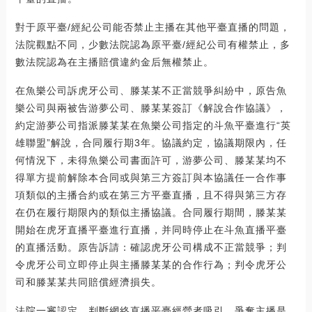
對于原平臺/經紀公司能否禁止主播在其他平臺直播的問題，
法院觀點不同，少數法院認為原平臺/經紀公司有權禁止，多
數法院認為在主播賠償違約金后無權禁止。
在魚樂公司訴虎牙公司、滕某某不正當競爭糾紛中，原告魚
樂公司與兩被告游夢公司、滕某某簽訂《解說合作協議》，
約定游夢公司指派滕某某在魚樂公司指定的斗魚平臺進行“英
雄聯盟”解說，合同履行期3年。協議約定，協議期限內，任
何情況下，未得魚樂公司書面許可，游夢公司、滕某某均不
得單方提前解除本合同或與第三方簽訂與本協議任一合作事
項類似的主播合約或在第三方平臺直播，且不得與第三方存
在仍在履行期限內的類似主播協議。合同履行期間，滕某某
開始在虎牙直播平臺進行直播，并同時停止在斗魚直播平臺
的直播活動。原告訴請：確認虎牙公司構成不正當競爭；判
令虎牙公司立即停止與主播滕某某的合作行為；判令虎牙公
司和滕某某共同賠償經濟損失。
法院一審認定，判斷網絡直播平臺經營者吸引、爭奪主播是