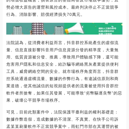
勢必增大原告的運營和風控成本。最終判決停止不正當競爭
行為、消除影響、賠償經濟損失70萬元。
法院認為，從消費者利益而言，抖音群控系統產生的虛假流
量、信息直接影響抖音用戶信息資源分發的精準度，大量無
用、低質資源被分發、推薦，導致用戶體驗感下降，還可能
危害用戶隱私和信息安全，給詐騙等網絡黑灰產業提供便利
工具，威脅網絡空間的安全。就市場秩序角度而言，抖音群
控系統通過虛構流量、數據的作弊行為，有違誠信原則和商
業道德，使其他誠信的短視頻提供者的流量被使用抖音群控
軟件者所搶奪，如果任其發展，可能導致“劣幣驅逐良幣”的惡
果，破壞公平競爭市場秩序。
可見，目前此類案件中，法院保護平臺利益的權利基礎是：
數據作弊造假，造成數據的不清潔、不真實。在快手公司訴
孟某某刷量軟件不正當競爭案中，雨虹門市部在其運營的被