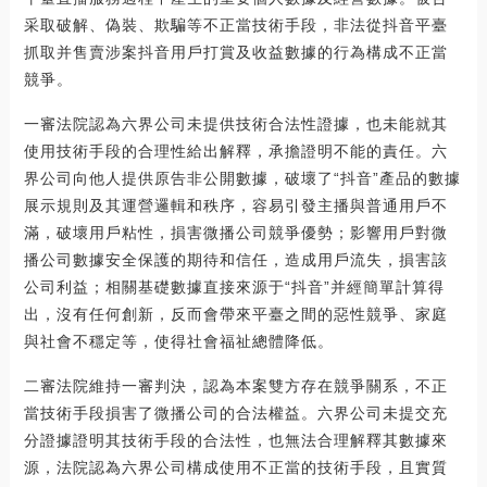
采取破解、偽裝、欺騙等不正當技術手段，非法從抖音平臺
抓取并售賣涉案抖音用戶打賞及收益數據的行為構成不正當
競爭。
一審法院認為六界公司未提供技術合法性證據，也未能就其
使用技術手段的合理性給出解釋，承擔證明不能的責任。六
界公司向他人提供原告非公開數據，破壞了“抖音”產品的數據
展示規則及其運營邏輯和秩序，容易引發主播與普通用戶不
滿，破壞用戶粘性，損害微播公司競爭優勢；影響用戶對微
播公司數據安全保護的期待和信任，造成用戶流失，損害該
公司利益；相關基礎數據直接來源于“抖音”并經簡單計算得
出，沒有任何創新，反而會帶來平臺之間的惡性競爭、家庭
與社會不穩定等，使得社會福祉總體降低。
二審法院維持一審判決，認為本案雙方存在競爭關系，不正
當技術手段損害了微播公司的合法權益。六界公司未提交充
分證據證明其技術手段的合法性，也無法合理解釋其數據來
源，法院認為六界公司構成使用不正當的技術手段，且實質