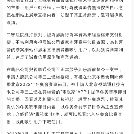
的主播、用戶互動浮框，干擾行為使得原告無法按照自己意
愿在網站上展示直播內容，妨礙了其正常經營，還可能導致
混淆。
二審法院維持原判，認為涉訴行為本質為未經授權未支付對
價，不當利用央視國際公司獨家奧運賽事節目資源，為其運
營的涉案網站和涉案直播瀏覽器吸引用戶，以此獲得商業利
益，違反了誠實信用原則和商業道德。
在騰訊公司與視聽通公司不正當競爭糾紛訴前禁令一案中，
申請人騰訊公司等三主體經授權，有權在北京冬奧會期間傳
播北京2022年冬奧會賽事節目。被申請人北京視聽通科技有
限公司等三主體在其經營的“電視家”APP中提供冬奧賽事節目
的直播、回看以及相關節目短視頻；設置冬奧專題，推薦其
提供的冬奧賽事節目內容；以冬奧會賽事節目作為主要宣傳
點，介紹通過“電視家”軟件，就可以觀看北京冬奧會比賽直
播，以此吸引用戶下載使用。
2022年2月，申請人以不正當競爭為由，向法院提出訴前行