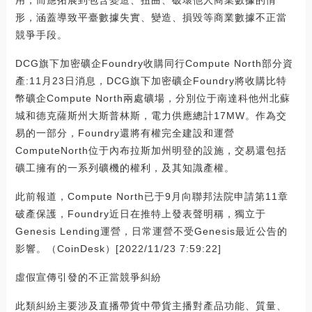
形，涵蓋導致平臺數據失實、變造、損毀等商業數據不正當
競爭手段。
DCG旗下加密礦企Foundry收購同行Compute North部分資
產:11月23日消息，DCG旗下加密礦企Foundry將收購比特
幣礦企Compute North兩處礦場，分別位于南達科他州北蘇
城和德克薩斯州大斯普林斯，電力供應總計17MW。作為交
易的一部分，Foundry還將有權完全建設和運營
ComputeNorth位于內布拉斯加州明登的設施，交易還包括
礦工擁有的一系列礦機的權利，及其知識產權。
此前報道，Compute North已于9月向聯邦法院申請第11章
破產保護，Foundry近日在推特上發表聲明稱，獨立于
Genesis Lending運營，日常運營不受Genesis最近公告的
影響。（CoinDesk）[2022/11/23 7:59:22]
虛假宣傳引發的不正當競爭糾紛
此類糾紛主要涉及直播帶貨中帶貨主播對產品功能、質量、