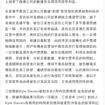
上損害了微播公司的數據安全環境等競爭利益。
在直播平臺員工盜用公司數據“刷獎”套現侵犯商業秘密糾紛的
案件中，原告杭州某網絡公司從事網絡主播運營活動，旗下
有兩款直播平臺。被告汪某曾任原告公司旗下某平臺運營總
監一職，并與原告簽訂有保密協議。原告在其直播打賞環節
設置中獎程序，將特定比例的打賞金額歸入獎池，在一定禮
物贈送周期內，根據后臺配置，由程序算法隨機生成中獎禮
物個數索引，用戶有機會從獎池中獲得其所打賞禮物價款的
一定倍數返還作為中獎獎勵。被告在職期間，利用自身賬號
權限，登錄查看、分析后臺數據，掌握中獎率高的時間點，
通過關聯多賬號進行刷獎，獲得平臺高額獎金；被告離職后
獲取原告員工賬號，繼續登錄后臺進行刷獎，以此獲利200余
萬元。原告認為被告的上述行為侵犯了其商業秘密，遂以不
正當競爭為由將被告汪某訴至法院，主張適用懲罰性賠償。
三箭聯創Kyle Davies被勒令在2周內回應傳票:金色財經報
道，根據美國破產法院的一項裁決，三箭資本 (3AC) 創始人
Kyle Davies有兩周的時間來回應與破產對沖基金的賬簿和記