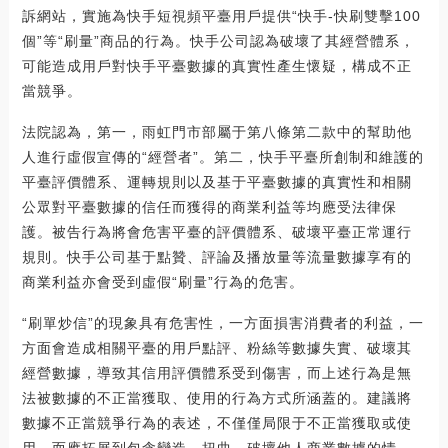
訴網站，實施為快手短視頻平臺用戶提供“快手-快刷雙擊100
個”等“刷量”商品的行為。快手公司認為破壞了其經營體系，
可能造成用戶對快手平臺數據的真實性產生懷疑，構成不正
當競爭。
法院認為，第一，雨虹門市部屬于第八條第二款中的幫助他
人進行虛假宣傳的“經營者”。第二，快手平臺所創制和維護的
平臺評價體系、運轉規則以及基于平臺數據的真實性和相關
公眾對平臺數據的信任而獲得的商業利益等均應受法律保
護。被告行為將會危害平臺的評價體系、破壞平臺正常運行
規則。快手公司基于點贊、評論及播放量等流量數據享有的
商業利益亦會受到虛假“刷量”行為的危害。
“刷單炒信”的現象具有危害性，一方面損害消費者的利益，一
方面會造成相關平臺的用戶點評、粉絲等數據失實、破壞其
經營數據，導致其信用評價體系受到傷害，而上述行為是無
法被數據的不正當獲取、使用的行為方式所涵蓋的。建議將
數據不正當競爭行為的表述，不僅僅局限于不正當獲取或使
用，而應拓展到包含變造、扭曲、破壞他人商業數據的情