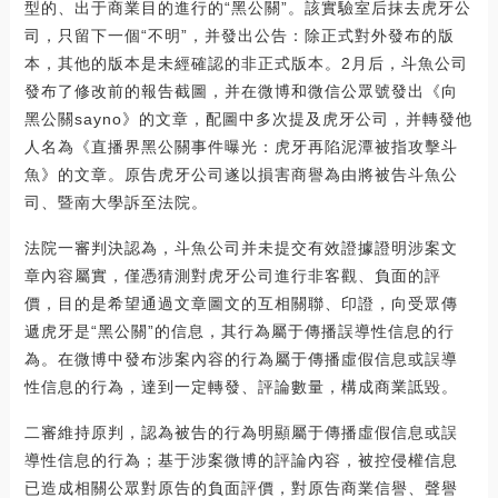
型的、出于商業目的進行的“黑公關”。該實驗室后抹去虎牙公
司，只留下一個“不明”，并發出公告：除正式對外發布的版
本，其他的版本是未經確認的非正式版本。2月后，斗魚公司
發布了修改前的報告截圖，并在微博和微信公眾號發出《向
黑公關sayno》的文章，配圖中多次提及虎牙公司，并轉發他
人名為《直播界黑公關事件曝光：虎牙再陷泥潭被指攻擊斗
魚》的文章。原告虎牙公司遂以損害商譽為由將被告斗魚公
司、暨南大學訴至法院。
法院一審判決認為，斗魚公司并未提交有效證據證明涉案文
章內容屬實，僅憑猜測對虎牙公司進行非客觀、負面的評
價，目的是希望通過文章圖文的互相關聯、印證，向受眾傳
遞虎牙是“黑公關”的信息，其行為屬于傳播誤導性信息的行
為。在微博中發布涉案內容的行為屬于傳播虛假信息或誤導
性信息的行為，達到一定轉發、評論數量，構成商業詆毀。
二審維持原判，認為被告的行為明顯屬于傳播虛假信息或誤
導性信息的行為；基于涉案微博的評論內容，被控侵權信息
已造成相關公眾對原告的負面評價，對原告商業信譽、聲譽