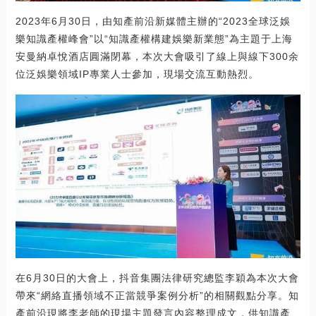
2023年6月30日，由知產前沿新媒體主辦的“2023全球泛娛
樂知識產權峰會”以“知識產權構建娛樂新業態”為主題于上海
安曼納卓悅酒店圓滿閉幕，本次大會吸引了線上與線下300余
位泛娛樂領域IP專業人士參加，現場交流互動熱烈。
在6月30日的大會上，抖音集團法律研究總監李穎為本次大會
帶來“網絡直播領域不正當競爭案例分析”的相關觀點分享。知
產前沿現將李老師的現場主題發言內容整理成文，供知識產