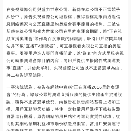
在央視國際公司與盛力世家公司、新傳在線公司不正當競爭
糾紛中，原告央視國際公司經授權，獲得授權期限內通過信
息網絡獨家向公眾直播里約奧運會賽事節目的權利。二被告
新傳在線公司和盛力世家公司在里約奧運會期間，將“正在視
頻直播奧運會”等作為百度推廣的關鍵詞，吸引用戶訪問其網
站并下載“直播TV瀏覽器”，可直接觀看央視公司直播的奧運
賽事。引導用戶進入專門直播間后，以“嵌套”的方式呈現央視
公司轉播奧運會節目的內容，向用戶提供主播陪伴式奧運賽
事“直播”，并借此牟利。央視國際公司遂以不正當競爭為由，
將二被告訴至法院。
一審法院認為，被告在網站中宣稱“正在直播2016里約奧運
會”的行為，導致公眾對奧運直播服務的提供主體產生混淆誤
認，獲得不正當競爭優勢。兩被告在原告網站基礎上增加主
播、用戶互動聊天功能，將使一定數量用戶選擇下載被告瀏
覽器進行觀看，原告網站的用戶粘性將遭到實質性破壞，從
而對其網站預期利益和市場份額造成損害。當用戶安裝運行
涉案瀏覽器后，其觀看頁面會被強行插入不受原告網站控制