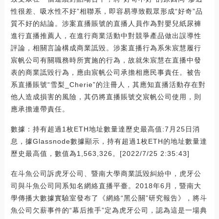
性很差、吸水性不好”相聯系，即容易導致觀眾形成“好奇”品
質不好的結論。涉案直播賬號的直播人員作為對嬰兒紙尿褲
進行直播推薦人，在進行商業活動中對競爭產品做出誤導性
評論，相關言論構成商業詆毀。涉案直播行為系朱宸慧履行
宸帆公司有關職務時所實施的行為，故就朱宸慧在直播中發
表的商業詆毀行為，應由宸帆公司承擔相應民事責任。被告
系直播賬號“雪梨_Cherie”的注冊人，其應知直播活動存在對
他人造成損害的風險，其仍將直播賬號交宸帆公司使用，則
應承擔連帶責任。
數據：持有超過1枚ETH地址數量達歷史最高值:7月25日消
息，據Glassnode數據顯示，持有超過1枚ETH的地址數量達
歷史最高值，數值為1,563,326。[2022/7/25 2:35:43]
在斗魚公司訴虎牙公司、暨南大學商業詆毀糾紛中，虎牙公
司與斗魚公司同系知名網絡直播平臺。2018年6月，暨南大
學傳播大數據實驗室發布了《網絡“黑公關”研究報告》，將斗
魚公司欠薪事件的“幕后推手”定為虎牙公司，認為這是一場典