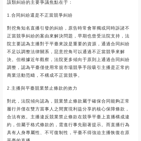
該類糾紛的主要爭議焦點在于：
1.合同糾紛還是不正當競爭糾紛
對挖角知名直播引發的糾紛，原告時常會單獨或同時訴諸不
正當競爭糾紛的案由來解決問題，早期也曾受法院支持，法
院主要認為主播對于平臺來說是重要的資源，通過合同糾紛
不足以調整法律關系，惡意挖角可以通過不正當競爭來解
決。但根據近年觀察，法院更多傾向于原則上通過合同糾紛
調整，認為平臺僅使用常規市場競爭手段吸引主播是正常的
商業活動范疇，不構成不正當競爭。
2.主播與平臺競業禁止條款的效力
對此，法院傾向認為，競業禁止條款屬于確保合同能夠正常
履行并僅在雙方當事人之間實現利益分享的核心保障條款，
合法有效。主播違反競業禁止條款在競爭平臺上直播構成違
約，但屬于格式條款的，需進行事先顯著提示。而直播行為
具有人身專屬性、不可復制性，平臺不得強迫主播恢復在原
平臺的直播。