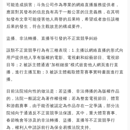
可能造成損害；斗魚公司作為專業的網絡直播服務提供者，
應當對其發布的信息負有高于一般公眾的注意義務，在其明
知發布文章可能侵害他人商譽的后果時，希望或者放任該種
后果的發生，符合主觀故意的構成要件。
盜播、非法轉播、直播等引發的不正當競爭糾紛
該類不正當競爭行為有三種表現：1.主播以網絡直播的形式向
用戶提供他人享有版權的電影、電視劇和綜藝節目、電視節
目等；2.被訴主體通過“加框鏈接”模式嵌套他人網頁進行直
播，進行主播互動；3.被訴主體截取體育賽事實時畫面進行直
播。
目前法院傾向性的做法是：若盜播、非法傳播的為版權作品
的，法院一般認定為著作權侵權；若為整套電視節目、體育
和游戲賽事，由于能否被認定為作品存在一定爭議，部分法
院傾向于通過反不正當競爭法保護。其中，重大體育賽事、
春節晚會等涉及的非法轉播、盜播、直播等不正當競爭行
為，權利人申請訴前行為保全易獲法院支持。