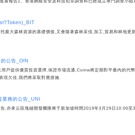
理進展報告1、香港網絡安全及科技犯罪調查科已經成立專門調查小組
t?Token)_BIT
有依托龐大森林資源的基礎價值,又會隨著森林采伐,加工,貿易和林地更
架的公告_OIN
大用戶提供優質投資選擇,保證市場流通,Coinw將定期對平臺內的
表現欠佳,我們將采取對應措施.
業務的公告_UNI
,亦來云區塊鏈開發團隊將于新加坡時間2019年3月29日10:00至3