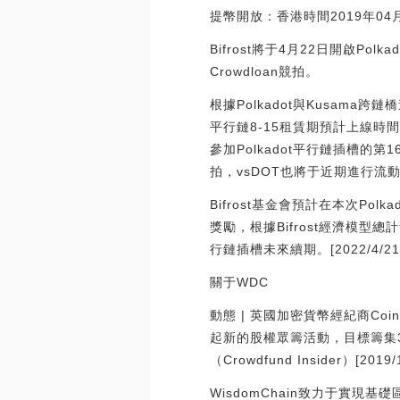
提幣開放：香港時間2019年04月0
Bifrost將于4月22日開啟Polk
Crowdloan競拍。
根據Polkadot與Kusama跨鏈
平行鏈8-15租賃期預計上線時間為2
參加Polkadot平行鏈插槽的第
拍，vsDOT也將于近期進行流動
Bifrost基金會預計在本次Polk
獎勵，根據Bifrost經濟模型總計
行鏈插槽未來續期。[2022/4/21 1
關于WDC
動態 | 英國加密貨幣經紀商Coin
起新的股權眾籌活動，目標籌集3
（Crowdfund Insider）[2019/
WisdomChain致力于實