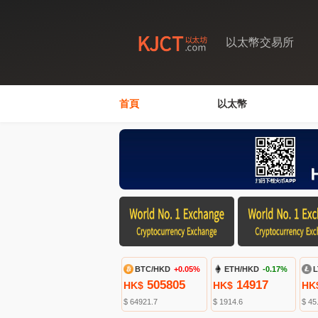
以太幣交易所
首頁
以太幣
BTC/HKD
+0.05%
ETH/HKD
-0.17%
L
505805
14917
HK$
HK$
HK
$ 64921.7
$ 1914.6
$ 45