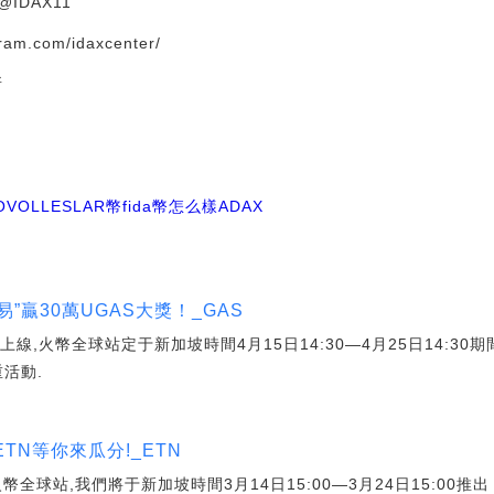
/@IDAX11
gram.com/idaxcenter/
所
OVOL
LESLAR幣
fida幣怎么樣
ADAX
”贏30萬UGAS大獎！_GAS
線,火幣全球站定于新加坡時間4月15日14:30—4月25日14:30
重活動.
 ETN等你來瓜分!_ETN
球站,我們將于新加坡時間3月14日15:00—3月24日15:00推出《ET