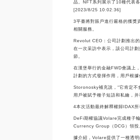
品。NFT系列展示了10種代表各
[2023/8/25 10:02:36]
3平臺將對賬戶進行嚴格的獲獎
相關服務。
Revolut CEO：公司計劃推出
在一次采訪中表示，該公司計劃
節。
在漢堡舉行的金融FWD會議上，S
計劃的方式發揮作用，用戶根據
Storonosky補充說，“
用戶被賦予種子短語和私鑰，并被授權鏈
4本次活動最終解釋權歸IDAX
DeFi期權協議Volare完成種子
Currency Group（DC
據介紹，Volare提供了一