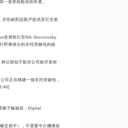
將獲得一張單程航班的年票。
，并拒絕對該賬戶提供其它交易
席執行官Nik Storonosky
行即將推出的非托管錢包的細
n”）將以類似于航空公司航空里程
，該公司正在構建一個非托管錢包，
40]
種子輪融資，Digital
期權交易中），不需要中介機構就