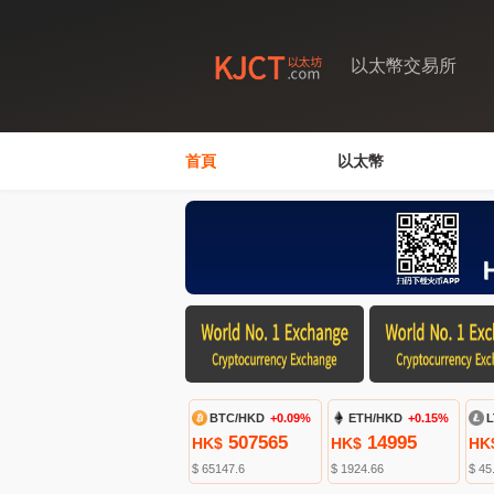
以太幣交易所
首頁
以太幣
BTC/HKD
+0.09%
ETH/HKD
+0.15%
L
507565
14995
HK$
HK$
HK
$ 65147.6
$ 1924.66
$ 45