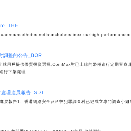
Here_THE
toannouncethetestnetlaunchofeosfinex-ourhigh-performancee
易對調整的公告_BOR
向全球用戶提供優質投資選擇,CoinMex對已上線的幣種進行定期審查,
對進行下架處理.
件處理進展報告_SDT
理進展報告1、香港網絡安全及科技犯罪調查科已經成立專門調查小組