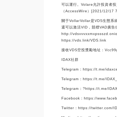
可以運行。Volare允許投
（AccessWire）[2021/12/17 7
關于VollarVollar是V
還可以激活VID，競標VAD廣
http://vdsvvvxxmxpssszd.
https://vds.link/VDS.link
接收VDS空投獎勵地址：Vcc99gYx
IDAX社群
Telegram：https://t.me/idaxc
Telegram：https://t.me/IDAX
Telegram：?https://t.me/IDAX
Facebook：https://www.faceb
Twitter：https://twitter.com/