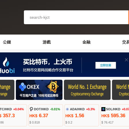
公鏈
游戲
金融
交
TC/HKD
+0.04%
DOT/HKD
-0.01%
ADA/HKD
+0.3%
SOL/HKD
+0.0
357.3
6.37
1.56
595.36
$
HK$
HK$
HK$
.86
$ 0.818
$ 0.2
$ 76.417