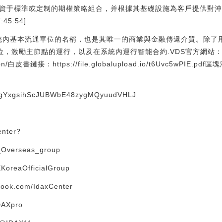
資者投資于標準或定制的期權策略組合，并根據其基礎設施為客戶提供對
:45:54]
DS生態系統內基本流通單位的名稱，也是其唯一的商業與金融傳遞介質。除了用
告位，激勵主節點的運行，以及在系統內運行智能合約.VDS官方網站
onion/白皮書鏈接：https://file.globalupload.io/t6Uvc5wPIE.
gsihScJUBWbE48zygMQyuudVHLJ
enter?
_Overseas_group
KoreaOfficialGroup
ook.com/IdaxCenter
IDAXpro