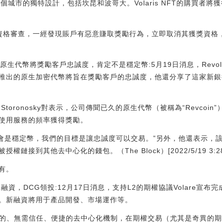
個城市的獨特設計，包括坎昆和波哥大。Volaris NFT的購買者
資格審查，一經發現賬戶有惡意賺取獎勵行為，立即取消其獲獎資格
的原生代幣將獎勵客戶忠誠度，肯定不是穩定幣:5月19日消息，Revolut首
推出的原生加密代幣將旨在獎勵客戶的忠誠度，他還分享了這家新銀
toronosky對表示，公司傳聞已久的原生代幣（被稱為“Revcoi
使用服務的頻率獲得獎勵。
它肯定不會是穩定幣，我們的目標是讓忠誠度可以交易。”另外，他還表示
接到其他去中心化的錢包。（The Block）[2022/5/19 3:28:
所有。
輪融資，DCG領投:12月17日消息，支持L2的期權協議Volare宣布完成
G）領投。新融資將用于產品開發、市場運作等。
種透明的、無需信任、便捷的去中心化機制，在期權交易（尤其是奇異的