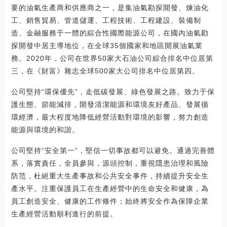
要的油氣生產商和供應商之一，是集油氣勘探開發、煉油化
工、銷售貿易、管道儲運、工程技術、工程建設、裝備制
造、金融服務于一體的綜合性國際能源公司，在國內油氣勘
探開發中居主導地位，在全球35個國家和地區開展油氣業
務。2020年，公司在世界50家大石油公司綜合排名中位居第
三，在《財富》雜志全球500家大公司排名中位居第四。
公司堅持“環保優先”，走低碳發展、綠色發展之路。致力于保
護生態、節能減排，開發清潔能源和環境友好產品、發展循
環經濟，最大程度地降低經營活動對環境的影響，努力創造
能源與環境的和諧。
公司堅持“安全第一”，堅信一切事故都可以避免。通過完善體
系，落實責任，全員參與，源頭控制，重視隱患治理和風險
防范，杜絕重大生產事故和公共安全事件，持續提升安全生
產水平。注重保護員工在生產經營中的生命安全和健康，為
員工創造安全、健康的工作條件；始終將安全作為保障企業
生產經營活動順利進行的前提。