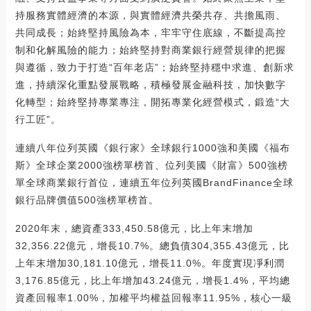
持服務實體經濟的本源，與實體經濟共榮共存、共擔風雨、
共同成長；始終堅持風險為本，牢牢守住底線，不斷提高控
制和化解風險的能力；始終堅持對商業銀行經營規律的把握
與遵循，致力于打造“百年老店”；始終堅持穩中求進、創新求
進，持續深化重點發展戰略，積極發展金融科技，加快數字
化轉型；始終堅持專業專注，開拓專業化經營模式，鍛造“大
行工匠”。
連續八年位列英國《銀行家》全球銀行1000強和美國《福布
斯》全球企業2000強榜單榜首、位列美國《財富》500強榜
單全球商業銀行首位，連續五年位列英國BrandFinance全球
銀行品牌價值500強榜單榜首。
2020年末，總資產333,450.58億元，比上年末增加
32,356.22億元，增長10.7%。總負債304,355.43億元，比
上年末增加30,181.10億元，增長11.0%。年度實現凈利潤
3,176.85億元，比上年增加43.24億元，增長1.4%，平均總
資產回報率1.00%，加權平均權益回報率11.95%，核心一級