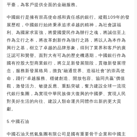
平臺，為客戶提供全面的金融服務。
中國銀行是擁有崇高使命感和責任感的銀行。縱觀109年的發
展歷程，中國銀行始終秉承追求卓越的精神，為社會謀福
利、為國家求富強，將愛國愛民作為辦行之魂，將誠信至上
作為立行之本，將改革創新作為強行之路，將以人為本作為
興行之基，樹立了卓越的品牌形象，得到了業界和客戶的廣
泛認可和贊譽。面對大有可為的歷史機遇期，中國銀行作為
國有控股大型商業銀行，將立足新發展階段，貫徹新發展理
念，服務新發展格局，擔負“融通世界、造福社會”的崇高使
命，踐行“卓越服務、穩健創造、開放包容、協同共贏”價值
觀，激發活力、敏捷反應、重點突破，奮力建設全球一流現
代銀行集團，為實現中華民族偉大復興的中國夢、實現人民
對美好生活的向往、建設人類命運共同體作出新的更大貢
獻。
5.中國石油
中國石油天然氣集團有限公司是國有重要骨干企業和中國主