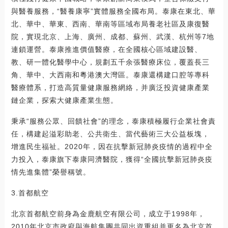
與醫養服務，“醫養康寧”實體服務全國布局。泰康在東北、華
北、華中、華東、西南、華南等區域布局養老社區及康復醫
院，實現北京、上海、廣州、成都、蘇州、武漢、杭州等7地
連鎖運營。泰康推進價值醫療，在全國核心區域建設醫、
教、研一體化醫學中心，規劃五千余張醫療床位，覆蓋長三
角、華中、大西南和粵港澳大灣區。泰康還構建口腔等專科
醫療體系，打造高質量健康服務網絡，并廣泛投資健康產業
鏈企業，探索大健康產業生態。
秉承“服務公眾、回饋社會”的理念，泰康積極履行企業社會責
任，構建起溢彩助老、公共衛生、當代藝術三大公益板塊，
增進民生福祉。2020年，因在抗擊新冠肺炎疫情的過程中全
力投入，泰康旗下泰康同濟醫院，獲得“全國抗擊新冠肺炎疫
情先進集體”榮譽稱號。
3.首都航空
北京首都航空前身為金鹿航空有限公司，成立于1998年，
2010年北京市政府與海航集團共同出資重組并更名為北京首