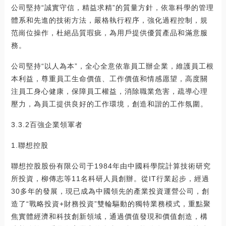
公司堅持“誠實守信，精益求精”的質量方針，依靠科學的管理
體系和先進的技術方法，嚴格執行程序，強化過程控制，規
范崗位操作，杜絕品質瑕疵，為用戶提供優質產品和滿意服
務。
公司堅持“以人為本”，全心全意依靠員工辦企業，維護員工根
本利益，尊重員工生命價值、工作價值和情感愿望，高度關
注員工身心健康，保障員工權益，消除職業危害，疏導心理
壓力，為員工提供良好的工作環境，創造和諧的工作氛圍。
3.3.2百強企業領軍者
1.聯想控股
聯想控股股份有限公司于1984年由中國科學院計算技術研究
所投資，柳傳志等11名科研人員創辦。從IT行業起步，經過
30多年的發展，現已成為中國領先的產業投資運營公司，創
造了“戰略投資+財務投資”雙輪驅動的獨特業務模式，重點聚
焦實體經濟和科技創新領域，通過價值發現和價值創造，構