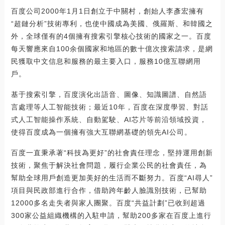
百度公司2000年1月1日創立于中關村，創始人李彥宏擁有
“超鏈分析”技術專利，也使中國成為美國、俄羅斯、和韓國之
外，全球僅有的4個擁有搜索引擎核心技術的國家之一。百度
每天響應來自100余個國家和地區的數十億次搜索請求，是網
民獲取中文信息和服務的最主要入口，服務10億互聯網用
戶。
基于搜索引擎，百度演化出語音、圖像、知識圖譜、自然語
言處理等人工智能技術；最近10年，百度在深度學習、對話
式人工智能操作系統、自動駕駛、AI芯片等前沿領域投資，
使得百度成為一個擁有強大互聯網基礎的領先AI公司。
百度一直秉承著“科技為更好”的社會責任理念，堅持運用創新
技術，聚焦于解決社會問題，履行企業公民的社會責任，為
幫助全球用戶創造更加美好的生活而不斷努力。百度“AI尋人”
項目與民政部進行合作，借助跨年齡人臉識別技術，已幫助
12000多名走失者與家人團聚。百度“共益計劃”已收到超過
300家公益組織機構的入駐申請，幫助200多家在百度上進行