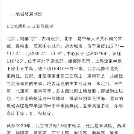
一、地域發展狀況
1.1地理和人口發展狀況
北京，簡稱“京”，古稱燕京、北平，是中華人民共和國的首
都、直轄市、國家中心城市、超大城市，位于東經115.7°—
117.4°，北緯39.4°—41.6°，中心位于北緯39°54′，東經
116°25′，位于華北平原北部，毗鄰渤海灣，上靠遼東半島，
下臨山東半島，總面積16410平方千米。北京地勢西北高、
東南低。西部、北部和東北部三面環山，東南部是一片緩緩
向渤海傾斜的平原。境內流經的主要河流有：永定河、潮白
河、北運河、拒馬河等，多由西北部山地發源，穿過崇山峻
嶺，向東南蜿蜒流經平原地區，最后分別匯入渤海。北京的
氣候為暖溫帶半濕潤半干旱季風氣候，夏季高溫多雨，冬季
寒冷干燥，春、秋短促。
截至2020年，北京市共轄16個市轄區，分別是東城區、西城
區、朝陽區、豐臺區、石景山區、海淀區、順義區、通州