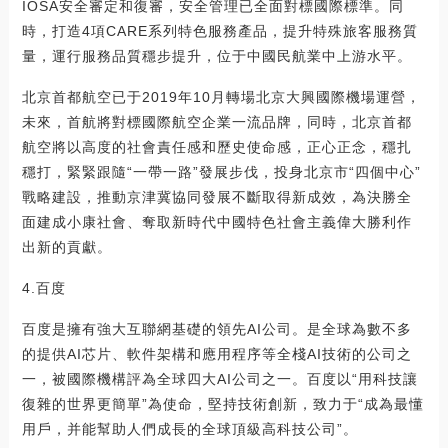
IOSA安全審定和復審，安全管理已全面對標國際標準。同
時，打造4項CARE系列特色服務產品，提升特殊旅客服務質
量，運行服務品質穩步提升，位于中國民航業中上游水平。
北京首都航空已于2019年10月轉場北京大興國際機場運營，
未來，首航將對標國際航空企業一流品牌，同時，北京首都
航空將以高度的社會責任感和歷史使命感，正心正念，穩扎
穩打，緊緊跟隨“一帶一路”發展步伐，投身北京市“四個中心”
戰略建設，推動京津冀協同發展不斷取得新成效，為決勝全
面建成小康社會、奪取新時代中國特色社會主義偉大勝利作
出新的貢獻。
4.百度
百度是擁有強大互聯網基礎的領先AI公司。是全球為數不多
的提供AI芯片、軟件架構和應用程序等全棧AI技術的公司之
一，被國際機構評為全球四大AI公司之一。百度以“用科技讓
復雜的世界更簡單”為使命，堅持技術創新，致力于“成為最懂
用戶，并能幫助人們成長的全球頂級高科技公司”。