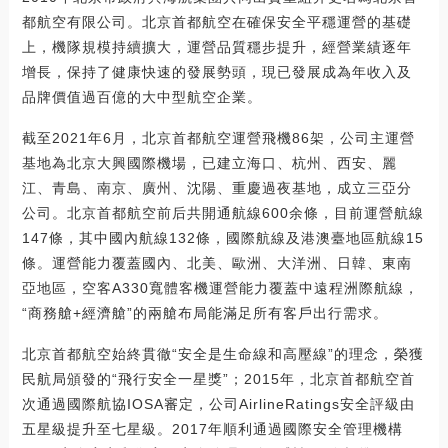
都航空有限公司。北京首都航空在確保安全平穩運營的基礎
上，機隊規模持續擴大，運營品質穩步提升，經營業績逐年
增長，保持了健康快速的發展勢頭，現已發展成為年收入及
品牌價值過百億的大中型航空企業。
截至2021年6月，北京首都航空運營飛機86架，公司主運營
基地為北京大興國際機場，已建立海口、杭州、西安、麗
江、青島、南京、廣州、沈陽、重慶過夜基地，成立三亞分
公司。北京首都航空前后共開通航線600余條，目前運營航線
147條，其中國內航線132條，國際航線及港澳臺地區航線15
條。運營能力覆蓋國內、北美、歐洲、大洋洲、日韓、東南
亞地區，空客A330寬體客機運營能力覆蓋中遠程洲際航線，
“商務艙+經濟艙”的兩艙布局能滿足所有客戶出行需求。
北京首都航空始終貫徹“安全是生命線和高壓線”的理念，榮獲
民航局頒發的“飛行安全一星獎”；2015年，北京首都航空首
次通過國際航協IOSA審定，公司AirlineRatings安全評級由
五星級提升至七星級。2017年順利通過國際安全管理機構