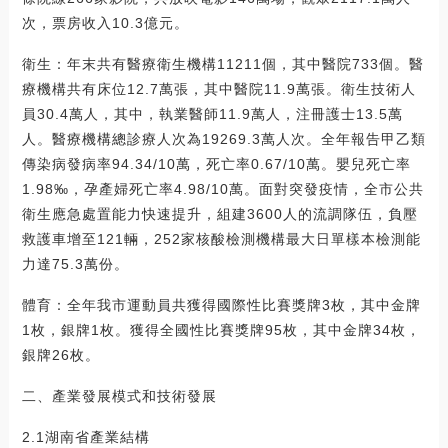
次，票房收入10.3億元。
衛生：年末共有醫療衛生機構11211個，其中醫院733個。醫
療機構共有床位12.7萬張，其中醫院11.9萬張。衛生技術人
員30.4萬人，其中，執業醫師11.9萬人，注冊護士13.5萬
人。醫療機構總診療人次為19269.3萬人次。全年報告甲乙類
傳染病發病率94.34/10萬，死亡率0.67/10萬。嬰兒死亡率
1.98‰，孕產婦死亡率4.98/10萬。面對突發疫情，全市公共
衛生應急處置能力快速提升，組建3600人的流調隊伍，負壓
救護車增至121輛，252家核酸檢測機構最大日單樣本檢測能
力達75.3萬份。
體育：全年我市運動員共獲得國際性比賽獎牌3枚，其中金牌
1枚，銀牌1枚。獲得全國性比賽獎牌95枚，其中金牌34枚，
銀牌26枚。
二、產業發展模式和技術發展
2.1湖南省產業結構