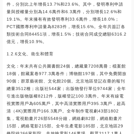
件，分別比上年增長13.7%和23.6%。其中，發明專利申請
量與授權量分別為14.6萬件和6.3萬件，分別增長12.6%和
19.1%。年末擁有有效發明專利33.6萬件，增長18.0%；
PCT國際專利申請量為8283件，增長15.6%。全年共簽訂各
類技術合同84451項，增長1.5%；技術合同成交總額6316.2
億元，增長10.9%。
1.2.6文化、衛生和體育
文化：年末共有公共圖書館24個，總藏量7208萬冊；檔案館
18個，館藏案卷977.3萬卷件；博物館197個，其中免費開放
90個；群眾藝術館、文化館20個。北京地區登記在冊的報刊
總量3512種；出版社544家；出版物發行單位9744家；全年
引進出版物版權8212件，版權登記100.3萬件。年末有線電
視實際用戶為605萬戶，其中高清實際用戶395.3萬戶，超高
清（4K)實際用戶166.3萬戶。全年制作電視劇43部1802
集，電視動畫片26部5548分鐘，網絡劇82部，網絡動畫片
15部，網絡電影215部。全年生產電影185部，北京地區29
條院線266家影院，共放映電影146萬場，觀眾2117.1萬人