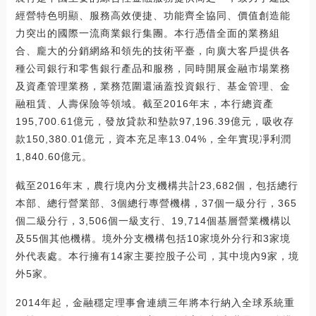
經營特色明顯、服務高效便捷、功能齊全協同、價值創造能
力突出的國際一流商業銀行集團。本行憑借全面的業務組
合、龐大的分銷網絡和領先的技術平臺，向廣大客戶提供各
種公司銀行和零售銀行產品和服務，同時開展金融市場業務
及資產管理業務，業務范圍還涵蓋投資銀行、基金管理、金
融租賃、人壽保險等領域。截至2016年末，本行總資產
195,700.61億元，發放貸款和墊款97,196.39億元，吸收存
款150,380.01億元，資本充足率13.04%，全年實現凈利潤
1,840.60億元。
截至2016年末，農行境內分支機構共計23,682個，包括總行
本部、總行營業部、3個總行專營機構，37個一級分行，365
個二級分行，3,506個一級支行、19,714個基層營業機構以
及55個其他機構。境外分支機構包括10家境外分行和3家境
外代表處。本行擁有14家主要控股子公司，其中境內9家，境
外5家。
2014年起，金融穩定理事會連續三年將本行納入全球系統重