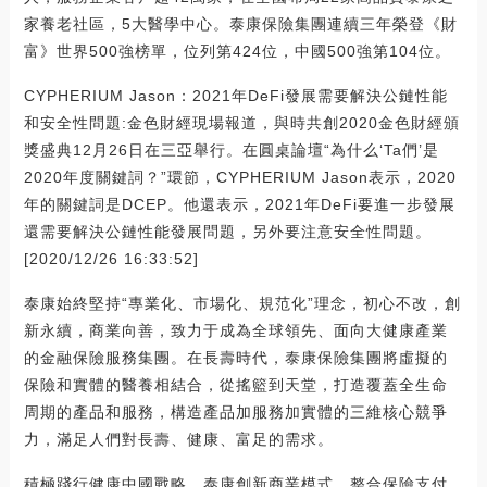
家養老社區，5大醫學中心。泰康保險集團連續三年榮登《財
富》世界500強榜單，位列第424位，中國500強第104位。
CYPHERIUM Jason：2021年DeFi發展需要解決公鏈性能
和安全性問題:金色財經現場報道，與時共創2020金色財經頒
獎盛典12月26日在三亞舉行。在圓桌論壇“為什么‘Ta們’是
2020年度關鍵詞？”環節，CYPHERIUM Jason表示，2020
年的關鍵詞是DCEP。他還表示，2021年DeFi要進一步發展
還需要解決公鏈性能發展問題，另外要注意安全性問題。
[2020/12/26 16:33:52]
泰康始終堅持“專業化、市場化、規范化”理念，初心不改，創
新永續，商業向善，致力于成為全球領先、面向大健康產業
的金融保險服務集團。在長壽時代，泰康保險集團將虛擬的
保險和實體的醫養相結合，從搖籃到天堂，打造覆蓋全生命
周期的產品和服務，構造產品加服務加實體的三維核心競爭
力，滿足人們對長壽、健康、富足的需求。
積極踐行健康中國戰略，泰康創新商業模式，整合保險支付