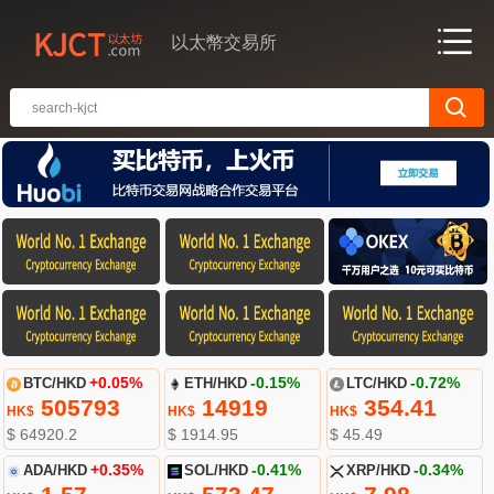
以太幣交易所
BTC/HKD
+0.05%
ETH/HKD
-0.15%
LTC/HKD
-0.72%
505793
14919
354.41
HK$
HK$
HK$
$ 64920.2
$ 1914.95
$ 45.49
ADA/HKD
+0.35%
SOL/HKD
-0.41%
XRP/HKD
-0.34%