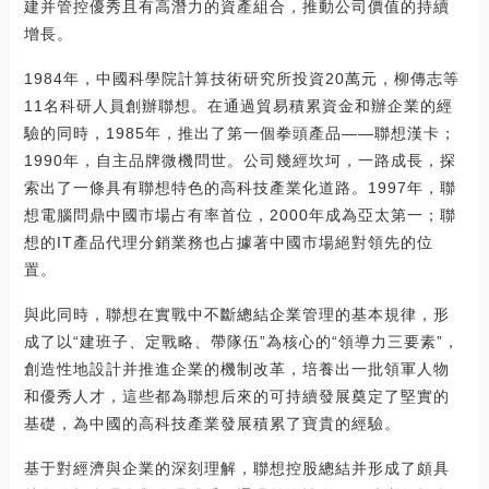
建并管控優秀且有高潛力的資產組合，推動公司價值的持續
增長。
1984年，中國科學院計算技術研究所投資20萬元，柳傳志等
11名科研人員創辦聯想。在通過貿易積累資金和辦企業的經
驗的同時，1985年，推出了第一個拳頭產品——聯想漢卡；
1990年，自主品牌微機問世。公司幾經坎坷，一路成長，探
索出了一條具有聯想特色的高科技產業化道路。1997年，聯
想電腦問鼎中國市場占有率首位，2000年成為亞太第一；聯
想的IT產品代理分銷業務也占據著中國市場絕對領先的位
置。
與此同時，聯想在實戰中不斷總結企業管理的基本規律，形
成了以“建班子、定戰略、帶隊伍”為核心的“領導力三要素”，
創造性地設計并推進企業的機制改革，培養出一批領軍人物
和優秀人才，這些都為聯想后來的可持續發展奠定了堅實的
基礎，為中國的高科技產業發展積累了寶貴的經驗。
基于對經濟與企業的深刻理解，聯想控股總結并形成了頗具