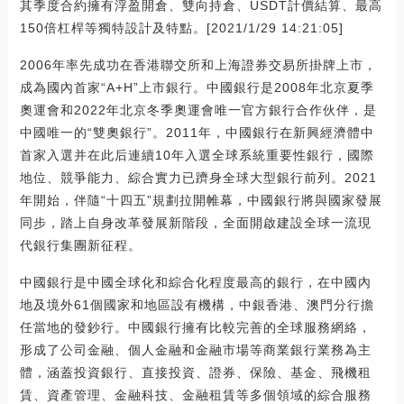
其季度合約擁有浮盈開倉、雙向持倉、USDT計價結算、最高
150倍杠桿等獨特設計及特點。[2021/1/29 14:21:05]
2006年率先成功在香港聯交所和上海證券交易所掛牌上市，
成為國內首家“A+H”上市銀行。中國銀行是2008年北京夏季
奧運會和2022年北京冬季奧運會唯一官方銀行合作伙伴，是
中國唯一的“雙奧銀行”。2011年，中國銀行在新興經濟體中
首家入選并在此后連續10年入選全球系統重要性銀行，國際
地位、競爭能力、綜合實力已躋身全球大型銀行前列。2021
年開始，伴隨“十四五”規劃拉開帷幕，中國銀行將與國家發展
同步，踏上自身改革發展新階段，全面開啟建設全球一流現
代銀行集團新征程。
中國銀行是中國全球化和綜合化程度最高的銀行，在中國內
地及境外61個國家和地區設有機構，中銀香港、澳門分行擔
任當地的發鈔行。中國銀行擁有比較完善的全球服務網絡，
形成了公司金融、個人金融和金融市場等商業銀行業務為主
體，涵蓋投資銀行、直接投資、證券、保險、基金、飛機租
賃、資產管理、金融科技、金融租賃等多個領域的綜合服務