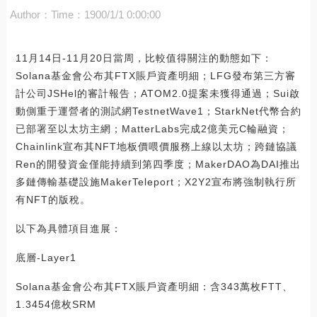
Author：
Time：1900/1/1 0:00:00
11月14日-11月20日當周，比較值得關注的動態如下：
Solana基金會公布其FTX賬戶資產明細；LFG發布第三方審
計公司JSHel的審計報告；ATOM2.0提案未獲得通過；Sui啟
動側重于運營者的測試網TestnetWave1；StarkNet代幣合約
已部署至以太坊主網；MatterLabs完成2億美元C輪融資；
Chainlink宣布其NFT地板價喂價服務上線以太坊；跨鏈協議
Ren的開發資金僅能持續到第四季度；MakerDAO為DAI推出
多鏈傳輸基礎設施MakerTeleport；X2Y2宣布將強制執行所
有NFT的版稅。
以下為具體項目進展：
底層-Layer1
Solana基金會公布其FTX賬戶資產明細：含343萬枚FTT、
1.3454億枚SRM