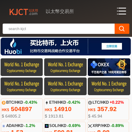
以太幣交易所
BTC/HKD
-0.43%
ETH/HKD
-0.42%
LTC/HKD
+0.22%
504897
14910
357.92
HK$
HK$
HK$
$ 64805.2
$ 1913.81
$ 45.94
ADA/HKD
-1.2%
SOL/HKD
-0.69%
XRP/HKD
-0.89%