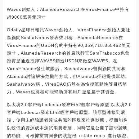
Waves創始人：AlamedaResearch在ViresFinance中持有
超9000萬美元頭寸
Odaily星球日報訊Waves創始人、ViresFinance創始人兼社
區顧問SashaIvanov發表聲明稱，AlamedaResearch在
ViresFinance的USDN合約中持有90,359,718.855452美元
頭寸，AlamedaResearch的首席執行官SamTrabucco也曾
證實是通過抵押WAVES鑄造USDN來做空WAVES。在
ViresFinance發生壞賬后，SashaIvanov曾與顧問共同和
Alameda討論解決危機的方式，但Alameda拒絕提供幫助。
SashaIvanov稱，ViresDAO仍然在為恢復流動性等目標努
力，Waves也將盡可能幫助所有用戶退還屬于其資金。
以太坊2.0客戶端Lodestar發布Eth2輕客戶端原型:以太坊2.0
客戶端Lodestar發布Eth2輕客戶端原型。該原型連接到后
端，使用未經驗證者達成共識的區塊來推進狀態，從而能夠
以較低的資源成本測試消費者層，同時它還公開了請求證明
的功能，可根據當前同步的狀態根（state root）進行驗證。