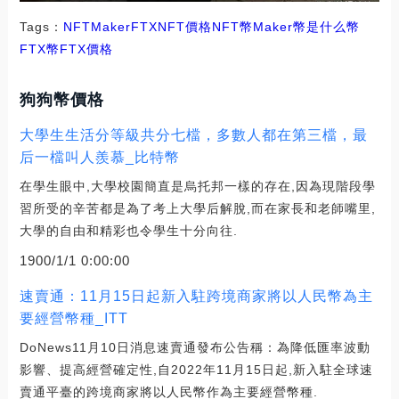
Tags：
NFT
Maker
FTXNFT價格
NFT幣
Maker幣是什么幣
FTX幣
FTX價格
狗狗幣價格
大學生生活分等級共分七檔，多數人都在第三檔，最
后一檔叫人羨慕_比特幣
在學生眼中,大學校園簡直是烏托邦一樣的存在,因為現階段學
習所受的辛苦都是為了考上大學后解脫,而在家長和老師嘴里,
大學的自由和精彩也令學生十分向往.
1900/1/1 0:00:00
速賣通：11月15日起新入駐跨境商家將以人民幣為主
要經營幣種_ITT
DoNews11月10日消息速賣通發布公告稱：為降低匯率波動
影響、提高經營確定性,自2022年11月15日起,新入駐全球速
賣通平臺的跨境商家將以人民幣作為主要經營幣種.