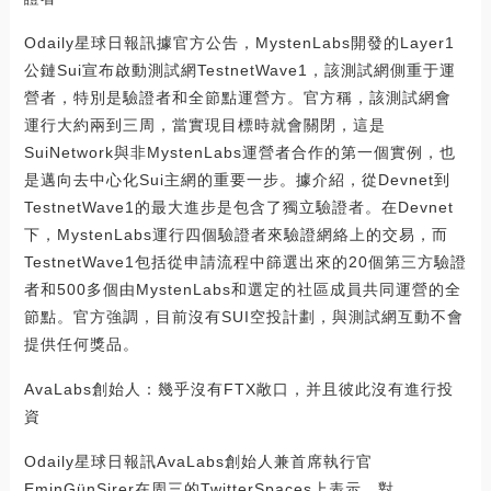
Odaily星球日報訊據官方公告，MystenLabs開發的Layer1
公鏈Sui宣布啟動測試網TestnetWave1，該測試網側重于運
營者，特別是驗證者和全節點運營方。官方稱，該測試網會
運行大約兩到三周，當實現目標時就會關閉，這是
SuiNetwork與非MystenLabs運營者合作的第一個實例，也
是邁向去中心化Sui主網的重要一步。據介紹，從Devnet到
TestnetWave1的最大進步是包含了獨立驗證者。在Devnet
下，MystenLabs運行四個驗證者來驗證網絡上的交易，而
TestnetWave1包括從申請流程中篩選出來的20個第三方驗證
者和500多個由MystenLabs和選定的社區成員共同運營的全
節點。官方強調，目前沒有SUI空投計劃，與測試網互動不會
提供任何獎品。
AvaLabs創始人：幾乎沒有FTX敞口，并且彼此沒有進行投
資
Odaily星球日報訊AvaLabs創始人兼首席執行官
EminGünSirer在周三的TwitterSpaces上表示，對