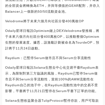
的全部資金將轉換為ETH，并與等價值的GEAR配對，并存入
Balancer上一個新的50/50流動資金池。
Velodrome將于未來六個月向社區分發400萬枚OP
Odaily星球日報訊Optimism鏈上DEXVelodrome發推稱，將
于未來六個月向社區分發400萬枚OP，以推動整個Optimism
生態的發展速度。據悉，該激勵計劃被命名為TourdeOP，預
計將于11月24日啟動。
Raydium：已暫停Serum做市且不與Serum分享流動性
Odaily星球日報訊Solana生態去中心化交易平臺Raydium表
示，為限制對第三方協議的風險，Raydium已暫停Serum做
市且不與Serum分享流動性，當前100%的AMM流動性在
Raydium自己的池子中，在Raydium流動性池中的交易不受
影響，平臺將于11月21日暫停在Serum平臺下訂單的功能。
Solana生態收益聚合器TulipProtocol暫停存款，用戶可取款