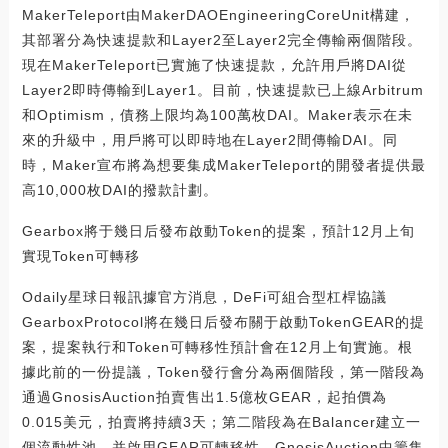
MakerTeleport由MakerDAOEngineeringCoreUnit構建，
其部署分為快速提款和Layer2至Layer2完全傳輸兩個階段。
現在MakerTeleport已實施了快速提款，允許用戶將DAI從
Layer2即時傳輸到Layer1。目前，快速提款已上線Arbitrum
和Optimism，債務上限均為100萬枚DAI。Maker表示在未
來的升級中，用戶將可以即時地在Layer2間傳輸DAI。同
時，Maker宣布將為想要集成MakerTeleport的開發者提供最
高10,000枚DAI的撥款計劃。
Gearbox將于幾日后發布啟動Token的提案，預計12月上旬
實現Token可轉移
Odaily星球日報訊據官方消息，DeFi可組合型杠桿協議
GearboxProtocol將在幾日后發布關于啟動TokenGEAR的提
案，提案執行和Token可轉移性預計會在12月上旬實施。根
據此前的一份提議，Token發行會分為兩個階段，第一階段為
通過GnosisAuction拍賣售出1.5億枚GEAR，起拍價為
0.015美元，拍賣將持續3天；第二階段為在Balancer建立一
個流動性池，并啟用GEAR可轉移性，GnosisAuction中籌集