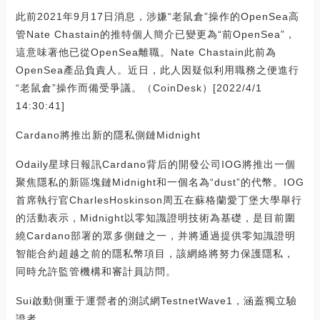
此前2021年9月17日消息，涉嫌“老鼠倉”操作的OpenSea高
管Nate Chastain的推特個人簡介已變更為“前OpenSea”，
這意味著他已從OpenSea離職。Nate Chastain此前為
OpenSea產品負責人。近日，此人因疑似利用職務之便進行
“老鼠倉”操作而備受爭議。（CoinDesk）[2022/4/1
14:30:41]
Cardano將推出新的隱私側鏈Midnight
Odaily星球日報訊Cardano背后的開發公司IOG將推出一個
聚焦隱私的新區塊鏈Midnight和一個名為“dust”的代幣。IOG
首席執行官CharlesHoskinson周五在蘇格蘭愛丁堡大學舉行
的活動表示，Midnight以零知識證明技術為基礎，是目前圍
繞Cardano部署的眾多側鏈之一，并將通過提供零知識證明
智能合約超越之前的隱私幣項目，該網絡將努力保護隱私，
同時允許監管機構和審計員訪問。
Sui啟動側重于運營者的測試網TestnetWave1，涵蓋獨立驗
證者