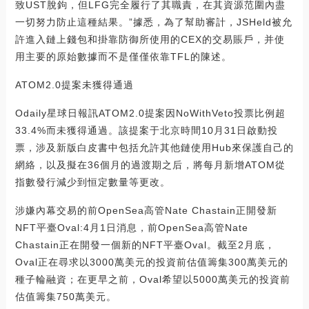
致UST脫鉤，但LFG完全履行了其職責，在其資源范圍內盡
一切努力防止這種結果。”據悉，為了幫助審計，JSHeld被允
許進入鏈上錢包和掛靠防御所使用的CEX的交易賬戶，并使
用主要的原始數據而不是僅僅依靠TFL的陳述。
ATOM2.0提案未獲得通過
Odaily星球日報訊ATOM2.0提案因NoWithVeto投票比例超
33.4%而未獲得通過。該提案于北京時間10月31日啟動投
票，涉及新版白皮書中包括允許其他鏈使用Hub來保護自己的
網絡，以及擬在36個月的過渡期之后，將每月新增ATOM從
指數發行減少到恒定數量等更改。
涉嫌內幕交易的前OpenSea高管Nate Chastain正開發新
NFT平臺Oval:4月1日消息，前OpenSea高管Nate
Chastain正在開發一個新的NFT平臺Oval。截至2月底，
Oval正在尋求以3000萬美元的投資前估值籌集300萬美元的
種子輪融資；在更早之前，Oval希望以5000萬美元的投資前
估值籌集750萬美元。