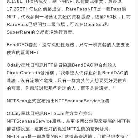
以138ETH價格成交，剩下的NFT以荷蘭式拍賣，最終以
17.25ETH每枚的價格成交。RarePassNFT是一種Pass類
NFT，代表參與一場藝術實驗的資格憑證，總量250枚，目前
RarePass已經開放二級市場，可以在OpenSea和
SuperRare的交易市場進行買賣。
BendDAO聯創：沒有流動性危機，只有一群貪婪的人想要更
便宜的藍籌NFT
Odaily星球日報訊NFT借貸協議BendDAO聯合創始人
PirateCode.eth發推稱，“我希望人們停止針對BendDAO的
造謠，沒有流動性危機，只有一群貪婪的人想要更好更便宜
的藍籌。你應該討厭那些造謠的人，而不是建設者。”
NFTScan正式宣布推出NFTScanasaService服務
Odaily星球日報訊NFTScan官方宣布推出
NFTScanasaService服務，為更多新公鏈帶來專屬的NFT數
據基礎設施，這將更好的促進NFT生態的繁榮發展。
NFTScan是一個專業的NFT數據基礎設施，目前已經支持了