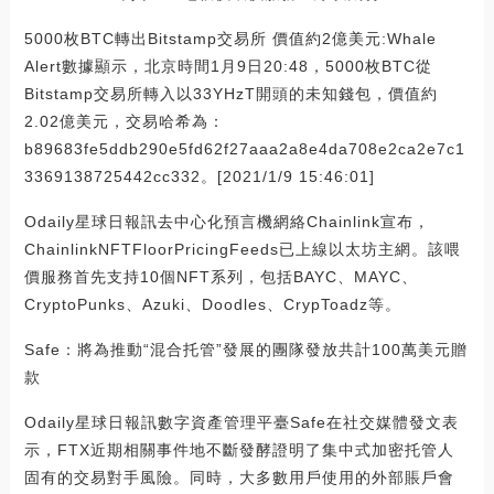
5000枚BTC轉出Bitstamp交易所 價值約2億美元:Whale
Alert數據顯示，北京時間1月9日20:48，5000枚BTC從
Bitstamp交易所轉入以33YHzT開頭的未知錢包，價值約
2.02億美元，交易哈希為：
b89683fe5ddb290e5fd62f27aaa2a8e4da708e2ca2e7c1
3369138725442cc332。[2021/1/9 15:46:01]
Odaily星球日報訊去中心化預言機網絡Chainlink宣布，
ChainlinkNFTFloorPricingFeeds已上線以太坊主網。該喂
價服務首先支持10個NFT系列，包括BAYC、MAYC、
CryptoPunks、Azuki、Doodles、CrypToadz等。
Safe：將為推動“混合托管”發展的團隊發放共計100萬美元贈
款
Odaily星球日報訊數字資產管理平臺Safe在社交媒體發文表
示，FTX近期相關事件地不斷發酵證明了集中式加密托管人
固有的交易對手風險。同時，大多數用戶使用的外部賬戶會