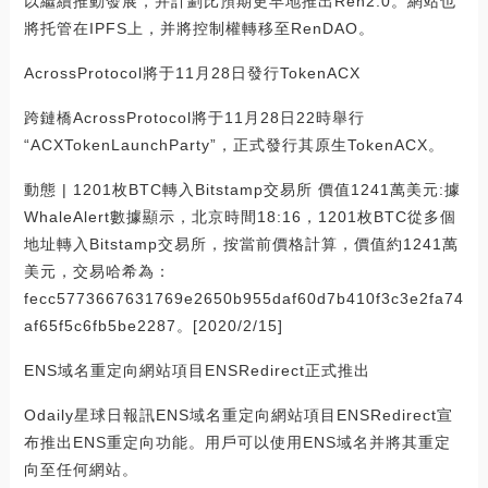
以繼續推動發展，并計劃比預期更早地推出Ren2.0。網站也
將托管在IPFS上，并將控制權轉移至RenDAO。
AcrossProtocol將于11月28日發行TokenACX
跨鏈橋AcrossProtocol將于11月28日22時舉行
“ACXTokenLaunchParty”，正式發行其原生TokenACX。
動態 | 1201枚BTC轉入Bitstamp交易所 價值1241萬美元:據
WhaleAlert數據顯示，北京時間18:16，1201枚BTC從多個
地址轉入Bitstamp交易所，按當前價格計算，價值約1241萬
美元，交易哈希為：
fecc5773667631769e2650b955daf60d7b410f3c3e2fa74
af65f5c6fb5be2287。[2020/2/15]
ENS域名重定向網站項目ENSRedirect正式推出
Odaily星球日報訊ENS域名重定向網站項目ENSRedirect宣
布推出ENS重定向功能。用戶可以使用ENS域名并將其重定
向至任何網站。