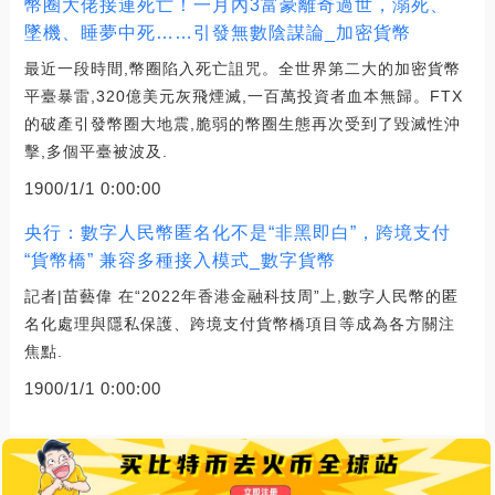
幣圈大佬接連死亡！一月內3富豪離奇過世，溺死、
墜機、睡夢中死……引發無數陰謀論_加密貨幣
最近一段時間,幣圈陷入死亡詛咒。全世界第二大的加密貨幣
平臺暴雷,320億美元灰飛煙滅,一百萬投資者血本無歸。FTX
的破產引發幣圈大地震,脆弱的幣圈生態再次受到了毀滅性沖
擊,多個平臺被波及.
1900/1/1 0:00:00
央行：數字人民幣匿名化不是“非黑即白”，跨境支付
“貨幣橋” 兼容多種接入模式_數字貨幣
記者|苗藝偉 在“2022年香港金融科技周”上,數字人民幣的匿
名化處理與隱私保護、跨境支付貨幣橋項目等成為各方關注
焦點.
1900/1/1 0:00:00