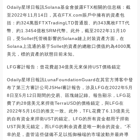
Odaily星球日報訊Solana基金會披露FTX相關的信息稱：截
至2022年11月14日，其在FTX.com賬戶中擁有的資產包
括：約324萬股FTXTradingLTD普通股、約343萬枚FTT代
幣、約1.3454億枚SRM代幣。此外，截至2022年11月10
日，受Sollet托管橋影響的Solana鏈上封裝資產方面，在
Solana上流通的基于Sollet的資產的總敞口價值約為4000萬
美元，標的資產的狀態目前未知。
LFG審計報告：曾花費超34億美元來保持UST價格錨定
Odaily星球日報訊LunaFoundationGuard在其官方博客中發
布了第三方審計公司JSHel審計報告，涉及LFG在2022年5月
8日至5月12日期間的交易、區塊鏈記錄。報告顯示，LFG花
費了約28億美元來捍衛TerraUSD的價格錨定，與LFG在
2022年5月16日的推文一致。此外，TFL花費了6.13億美元
的自有資金來捍衛UST的錨定。LFG的所有資金都用于捍衛
UST與美元錨定，而LFG的剩余資產是唯一剩余的資金。“不
幸的是，盡管這些儲備不足以抵御極端的市場波動并最終導