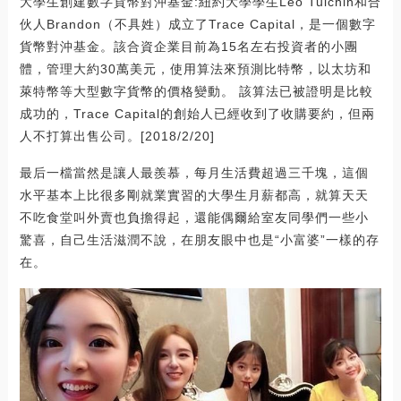
大學生創建數字貨幣對沖基金:紐約大學學生Leo Tulchin和合
伙人Brandon（不具姓）成立了Trace Capital，是一個數字
貨幣對沖基金。該合資企業目前為15名左右投資者的小團
體，管理大約30萬美元，使用算法來預測比特幣，以太坊和
萊特幣等大型數字貨幣的價格變動。 該算法已被證明是比較
成功的，Trace Capital的創始人已經收到了收購要約，但兩
人不打算出售公司。[2018/2/20]
最后一檔當然是讓人最羨慕，每月生活費超過三千塊，這個
水平基本上比很多剛就業實習的大學生月薪都高，就算天天
不吃食堂叫外賣也負擔得起，還能偶爾給室友同學們一些小
驚喜，自己生活滋潤不說，在朋友眼中也是“小富婆”一樣的存
在。