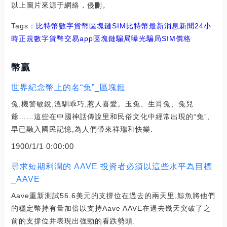
以上圖片來源于網絡，侵刪。
Tags：
比特幣
數字貨幣
區塊鏈
SIM
比特幣最新消息新聞24小
時
正規數字貨幣交易app
區塊鏈騙局曝光騙局
SIM價格
幣贏
世界紀念幣上的名“兔”_區塊鏈
兔,機警敏銳,溫馴乖巧,惹人喜愛。玉兔、生肖兔、兔兒
爺……這些在中國神話傳說里和民俗文化中經常出現的“兔”,
早已融入國民記憶,為人們帶來祥瑞和快樂.
1900/1/1 0:00:00
尋求短期利潤的 AAVE 投資者必須以這些水平為目標
_AAVE
Aave重新測試56.6美元的支撐位在過去的兩天里,鯨魚將他們
的穩定幣持有量加倍以支持Aave AAVE在過去幾天突破了之
前的支撐位并表現出強勁的看跌勢頭.