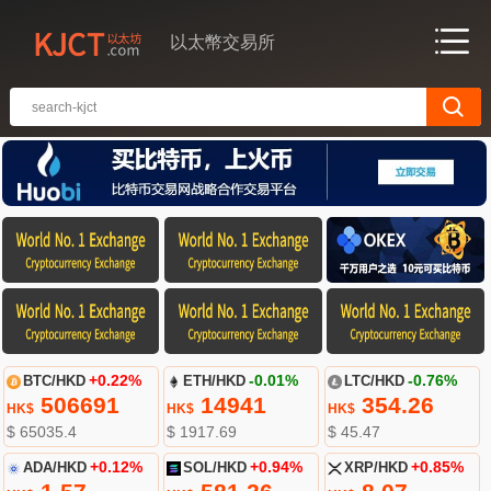
以太幣交易所
BTC/HKD
+0.22%
ETH/HKD
-0.01%
LTC/HKD
-0.76%
506691
14941
354.26
HK$
HK$
HK$
$ 65035.4
$ 1917.69
$ 45.47
ADA/HKD
+0.12%
SOL/HKD
+0.94%
XRP/HKD
+0.85%