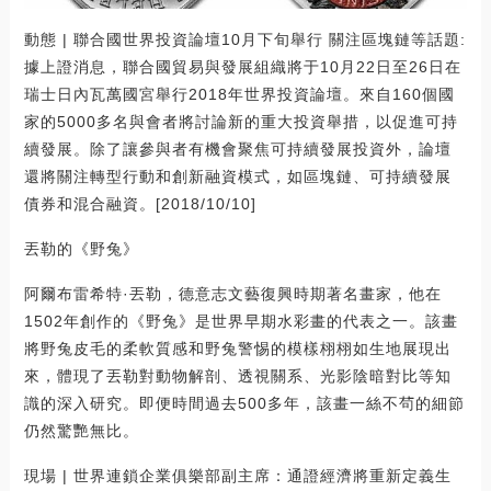
動態 | 聯合國世界投資論壇10月下旬舉行 關注區塊鏈等話題:
據上證消息，聯合國貿易與發展組織將于10月22日至26日在
瑞士日內瓦萬國宮舉行2018年世界投資論壇。來自160個國
家的5000多名與會者將討論新的重大投資舉措，以促進可持
續發展。除了讓參與者有機會聚焦可持續發展投資外，論壇
還將關注轉型行動和創新融資模式，如區塊鏈、可持續發展
債券和混合融資。[2018/10/10]
丟勒的《野兔》
阿爾布雷希特·丟勒，德意志文藝復興時期著名畫家，他在
1502年創作的《野兔》是世界早期水彩畫的代表之一。該畫
將野兔皮毛的柔軟質感和野兔警惕的模樣栩栩如生地展現出
來，體現了丟勒對動物解剖、透視關系、光影陰暗對比等知
識的深入研究。即便時間過去500多年，該畫一絲不茍的細節
仍然驚艷無比。
現場 | 世界連鎖企業俱樂部副主席：通證經濟將重新定義生