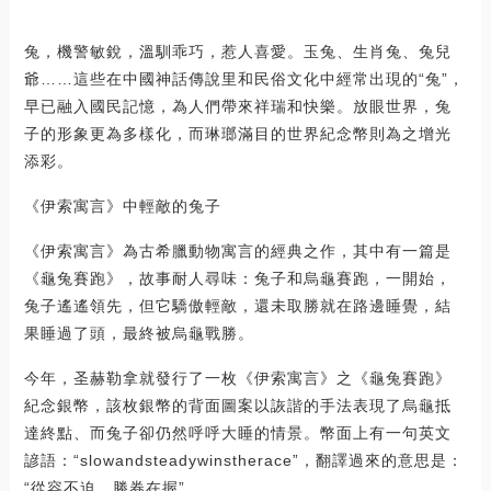
兔，機警敏銳，溫馴乖巧，惹人喜愛。玉兔、生肖兔、兔兒
爺……這些在中國神話傳說里和民俗文化中經常出現的“兔”，
早已融入國民記憶，為人們帶來祥瑞和快樂。放眼世界，兔
子的形象更為多樣化，而琳瑯滿目的世界紀念幣則為之增光
添彩。
《伊索寓言》中輕敵的兔子
《伊索寓言》為古希臘動物寓言的經典之作，其中有一篇是
《龜兔賽跑》，故事耐人尋味：兔子和烏龜賽跑，一開始，
兔子遙遙領先，但它驕傲輕敵，還未取勝就在路邊睡覺，結
果睡過了頭，最終被烏龜戰勝。
今年，圣赫勒拿就發行了一枚《伊索寓言》之《龜兔賽跑》
紀念銀幣，該枚銀幣的背面圖案以詼諧的手法表現了烏龜抵
達終點、而兔子卻仍然呼呼大睡的情景。幣面上有一句英文
諺語：“slowandsteadywinstherace”，翻譯過來的意思是：
“從容不迫，勝券在握”。