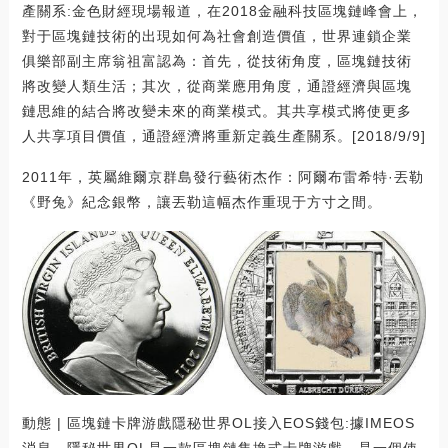
產關系:金色財經現場報道，在2018金融科技區塊鏈峰會上，
對于區塊鏈技術的出現如何為社會創造價值，世界連鎖企業
俱樂部副主席翁祖富認為：首先，從技術角度，區塊鏈技術
將改變人類生活；其次，從商業應用角度，通證經濟與區塊
鏈思維的結合將改變未來的商業模式。其共享模式將使更多
人共享項目價值，通證經濟將重新定義生產關系。[2018/9/9]
2011年，英屬維爾京群島發行藝術杰作：阿爾布雷希特·丟勒
《野兔》紀念銀幣，讓丟勒這幅杰作重現于方寸之間。
動態 | 區塊鏈卡牌游戲隱秘世界OL接入EOS錢包:據IMEOS