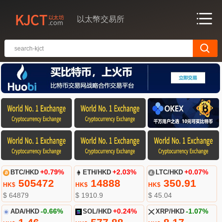
以太幣交易所
BTC/HKD
+0.79%
ETH/HKD
+2.03%
LTC/HKD
+0.07%
505472
14888
350.91
HK$
HK$
HK$
$ 64879
$ 1910.9
$ 45.04
ADA/HKD
-0.66%
SOL/HKD
+0.24%
XRP/HKD
-1.07%