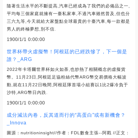
隨著生活水平的不斷提高,汽車已經成為了我們的必備品之一,
平均每三個家庭就擁有一臺私家車,不過汽車雖然普及,但也分
三六九等,今天就給大家盤點全球最貴的十臺汽車,每一款都是
男人的終極夢想,別不信.
1900/1/1 0:00:00
世界杯帶火虛擬幣！阿根廷的已經跌慘了，下一個是
誰？_ARG
2022年卡塔爾世界杯如火如荼,也炒熱了相關概念的虛擬貨
幣。11月23日,阿根廷足協粉絲代幣ARG幣交易價格大幅波
動,就在11月22日晚間,阿根廷隊首場小組賽以1比2爆冷負于
沙特,ARG幣日內跌.
1900/1/1 0:00:00
成分減法內卷，反其道而行的“高蛋白”或有新機會？
_Innova
圖源：nutritioninsight//作者：FDL數食主張--阿戳 //正文：