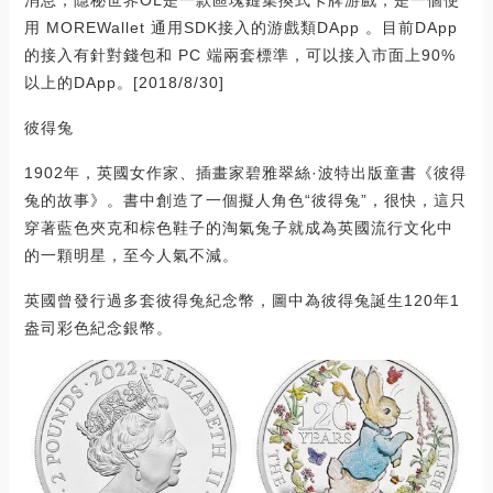
消息，隱秘世界OL是一款區塊鏈集換式卡牌游戲，是一個使
用 MOREWallet 通用SDK接入的游戲類DApp 。目前DApp
的接入有針對錢包和 PC 端兩套標準，可以接入市面上90%
以上的DApp。[2018/8/30]
彼得兔
1902年，英國女作家、插畫家碧雅翠絲·波特出版童書《彼得
兔的故事》。書中創造了一個擬人角色“彼得兔”，很快，這只
穿著藍色夾克和棕色鞋子的淘氣兔子就成為英國流行文化中
的一顆明星，至今人氣不減。
英國曾發行過多套彼得兔紀念幣，圖中為彼得兔誕生120年1
盎司彩色紀念銀幣。