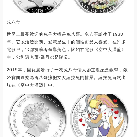
兔八哥
世界上最受歡迎的兔子大概是兔八哥。兔八哥誕生于1938
年。它以活潑開朗、愛惹是生非的個性而受人喜愛。在許多
電影里，它都扮演著領導角色，比如在電影《空中大灌籃》
中，它和邁克爾·喬丹都是隊長。
2019年，圖瓦盧發行了一枚兔八哥情人節主題紀念銀幣，銀
幣背面圖案為兔八哥擁抱女友蘿拉兔的情景。蘿拉兔首次出
現在《空中大灌籃》中。