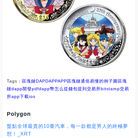
Tags：
區塊鏈
DAP
DAPP
APP
區塊鏈通俗易懂的例子圖
區塊
鏈dapp開發pdf
dapp幣怎么從錢包提到交易所
bitstamp交易
所app下載ios
Polygon
盤點全球最貴的10臺汽車，每一款都是男人的終極夢
想！_XRT