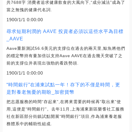
共7688字 消費者追求健康飲食的大風向下,“成分減法”成為了
當之無愧的健康代名詞.
1900/1/1 0:00:00
尋求短期利潤的 AAVE 投資者必須以這些水平為目標
_AAVE
Aave重新測試56.6美元的支撐位在過去的兩天里,鯨魚將他們
的穩定幣持有量加倍以支持Aave AAVE在過去幾天突破了之
前的支撐位并表現出強勁的看跌勢頭.
1900/1/1 0:00:00
“時間銀行”在浦東試點一年！存下的不僅是時間，更
是對養老無憂的期盼_加密貨幣
把志愿服務的時間“存起來”,在將來需要的時候再“取出來”使
用,這便是“時間銀行”。去年11月,上海浦東新區樂耆社工服務
社在新區部分街鎮試點開展“時間銀行”項目,作為浦東養老服
務體系中的輔助性組成.