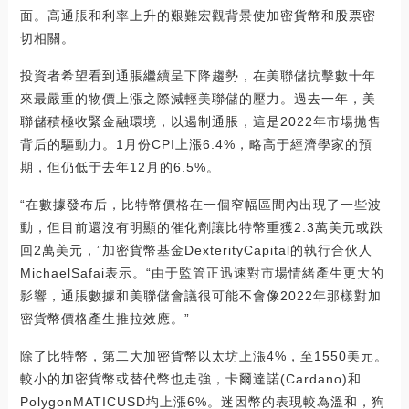
面。高通脹和利率上升的艱難宏觀背景使加密貨幣和股票密
切相關。
投資者希望看到通脹繼續呈下降趨勢，在美聯儲抗擊數十年
來最嚴重的物價上漲之際減輕美聯儲的壓力。過去一年，美
聯儲積極收緊金融環境，以遏制通脹，這是2022年市場拋售
背后的驅動力。1月份CPI上漲6.4%，略高于經濟學家的預
期，但仍低于去年12月的6.5%。
“在數據發布后，比特幣價格在一個窄幅區間內出現了一些波
動，但目前還沒有明顯的催化劑讓比特幣重獲2.3萬美元或跌
回2萬美元，”加密貨幣基金DexterityCapital的執行合伙人
MichaelSafai表示。“由于監管正迅速對市場情緒產生更大的
影響，通脹數據和美聯儲會議很可能不會像2022年那樣對加
密貨幣價格產生推拉效應。”
除了比特幣，第二大加密貨幣以太坊上漲4%，至1550美元。
較小的加密貨幣或替代幣也走強，卡爾達諾(Cardano)和
PolygonMATICUSD均上漲6%。迷因幣的表現較為溫和，狗