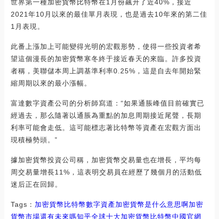
世界第一種加密貨幣比特幣在1月份飆升了近40%，接近
2021年10月以來的最佳單月表現，也是過去10年來的第二佳
1月表現。
此番上漲加上可能變得光明的宏觀形勢，使得一些投資者希
望這個漫長的加密貨幣寒冬終于接近春天的來臨。許多投資
者稱，美聯儲本周上調基準利率0.25%，這是自去年開始緊
縮周期以來的最小漲幅。
富達數字資產公司的分析師寫道：“如果通脹峰值目前確實已
經過去，那么隨著以通脹為重點的加息周期接近尾聲，長期
利率可能會走低。這可能標志著比特幣等資產在宏觀方面出
現積極勢頭。”
據加密貨幣投資公司稱，加密貨幣交易量也在增長，平均每
周交易量增長11%，這表明交易員在經歷了幾個月的活動低
迷后正在回歸。
Tags：
加密貨幣
比特幣
數字資產加密貨幣是什么意思啊
加密
貨幣市場還有未來嗎知乎
全球十大加密貨幣比特幣中國官網