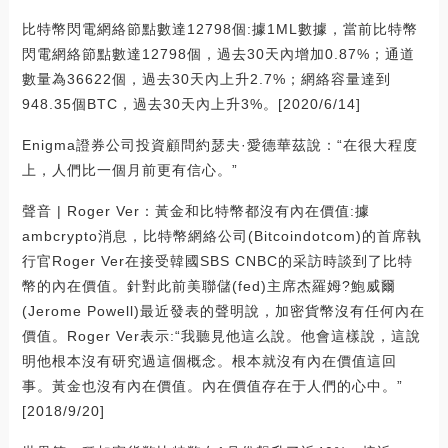
比特幣閃電網絡節點數達12798個:據1ML數據，當前比特幣
閃電網絡節點數達12798個，過去30天內增加0.87%；通道
數量為36622個，過去30天內上升2.7%；網絡容量達到
948.35個BTC，過去30天內上升3%。[2020/6/14]
Enigma證券公司投資顧問約瑟夫·愛德華茲說：“在很大程度
上，人們比一個月前更有信心。”
聲音 | Roger Ver：黃金和比特幣都沒有內在價值:據
ambcrypto消息，比特幣網絡公司(Bitcoindotcom)的首席執
行官Roger Ver在接受韓國SBS CNBC的采訪時談到了比特
幣的內在價值。針對此前美聯儲(fed)主席杰羅姆?鮑威爾
(Jerome Powell)最近發表的聲明說，加密貨幣沒有任何內在
價值。Roger Ver表示:“我聽見他這么說。他會這樣說，這說
明他根本沒有研究過這個概念。根本就沒有內在價值這回
事。黃金也沒有內在價值。內在價值存在于人們的心中。”
[2018/9/20]