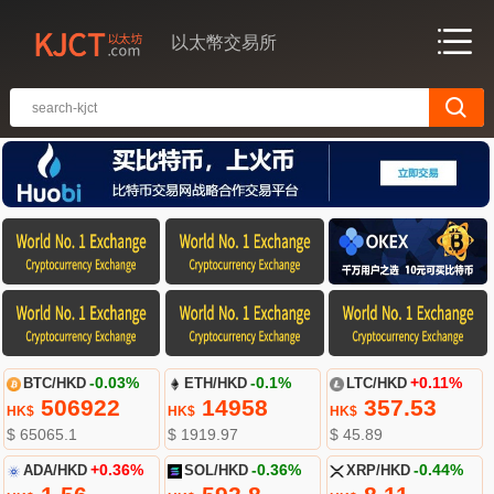
以太幣交易所
BTC/HKD
-0.03%
ETH/HKD
-0.1%
LTC/HKD
+0.11%
506922
14958
357.53
HK$
HK$
HK$
$ 65065.1
$ 1919.97
$ 45.89
ADA/HKD
+0.36%
SOL/HKD
-0.36%
XRP/HKD
-0.44%