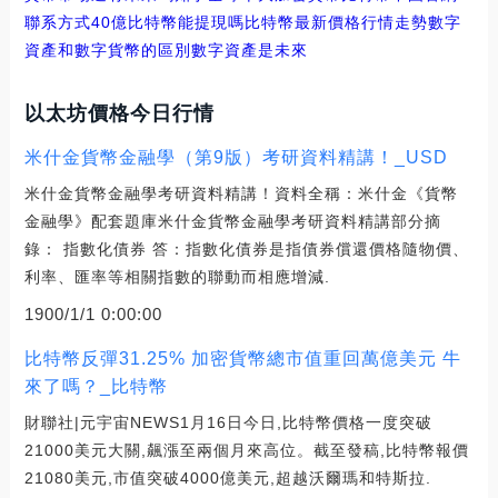
聯系方式
40億比特幣能提現嗎
比特幣最新價格行情走勢數字
資產和數字貨幣的區別
數字資產是未來
以太坊價格今日行情
米什金貨幣金融學（第9版）考研資料精講！_USD
米什金貨幣金融學考研資料精講！資料全稱：米什金《貨幣
金融學》配套題庫米什金貨幣金融學考研資料精講部分摘
錄： 指數化債券 答：指數化債券是指債券償還價格隨物價、
利率、匯率等相關指數的聯動而相應增減.
1900/1/1 0:00:00
比特幣反彈31.25% 加密貨幣總市值重回萬億美元 牛
來了嗎？_比特幣
財聯社|元宇宙NEWS1月16日今日,比特幣價格一度突破
21000美元大關,飆漲至兩個月來高位。截至發稿,比特幣報價
21080美元,市值突破4000億美元,超越沃爾瑪和特斯拉.