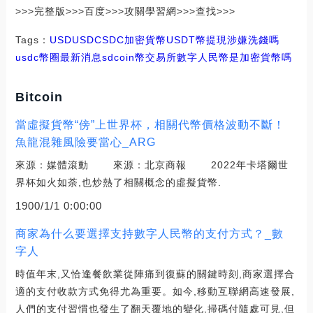
>>>完整版>>>百度>>>攻關學習網>>>查找>>>
Tags：
USD
USDC
SDC
加密貨幣
USDT幣提現涉嫌洗錢嗎
usdc幣圈最新消息
sdcoin幣交易所
數字人民幣是加密貨幣嗎
Bitcoin
當虛擬貨幣“傍”上世界杯，相關代幣價格波動不斷！
魚龍混雜風險要當心_ARG
來源：媒體滾動 來源：北京商報 2022年卡塔爾世
界杯如火如荼,也炒熱了相關概念的虛擬貨幣.
1900/1/1 0:00:00
商家為什么要選擇支持數字人民幣的支付方式？_數
字人
時值年末,又恰逢餐飲業從陣痛到復蘇的關鍵時刻,商家選擇合
適的支付收款方式免得尤為重要。如今,移動互聯網高速發展,
人們的支付習慣也發生了翻天覆地的變化,掃碼付隨處可見,但