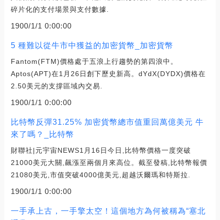
碎片化的支付場景與支付數據.
1900/1/1 0:00:00
5 種難以從牛市中獲益的加密貨幣_加密貨幣
Fantom(FTM)價格處于五浪上行趨勢的第四浪中。
Aptos(APT)在1月26日創下歷史新高。dYdX(DYDX)價格在
2.50美元的支撐區域內交易.
1900/1/1 0:00:00
比特幣反彈31.25% 加密貨幣總市值重回萬億美元 牛
來了嗎？_比特幣
財聯社|元宇宙NEWS1月16日今日,比特幣價格一度突破
21000美元大關,飆漲至兩個月來高位。截至發稿,比特幣報價
21080美元,市值突破4000億美元,超越沃爾瑪和特斯拉.
1900/1/1 0:00:00
一手承上古，一手擎太空！這個地方為何被稱為“塞北