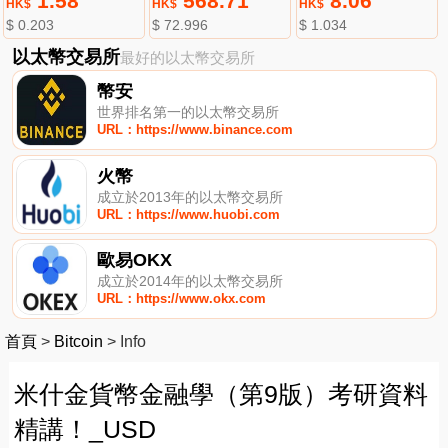
1.58
568.71
8.06
HK$
HK$
HK$
$ 0.203
$ 72.996
$ 1.034
以太幣交易所
最好的以太幣交易所
幣安
世界排名第一的以太幣交易所
URL：https://www.binance.com
火幣
成立於2013年的以太幣交易所
URL：https://www.huobi.com
歐易OKX
成立於2014年的以太幣交易所
URL：https://www.okx.com
首頁
>
Bitcoin
>
Info
米什金貨幣金融學（第9版）考研資料
精講！_USD