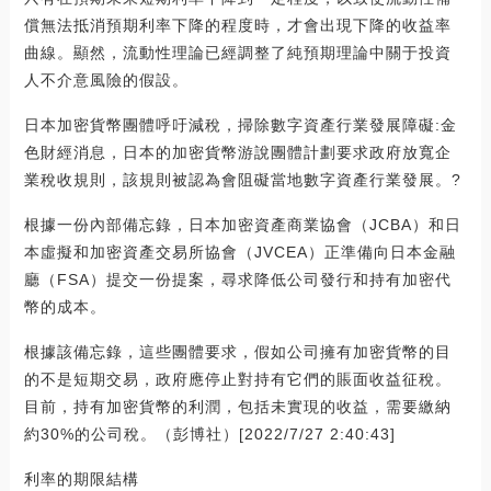
償無法抵消預期利率下降的程度時，才會出現下降的收益率
曲線。顯然，流動性理論已經調整了純預期理論中關于投資
人不介意風險的假設。
日本加密貨幣團體呼吁減稅，掃除數字資產行業發展障礙:金
色財經消息，日本的加密貨幣游說團體計劃要求政府放寬企
業稅收規則，該規則被認為會阻礙當地數字資產行業發展。?
根據一份內部備忘錄，日本加密資產商業協會（JCBA）和日
本虛擬和加密資產交易所協會（JVCEA）正準備向日本金融
廳（FSA）提交一份提案，尋求降低公司發行和持有加密代
幣的成本。
根據該備忘錄，這些團體要求，假如公司擁有加密貨幣的目
的不是短期交易，政府應停止對持有它們的賬面收益征稅。
目前，持有加密貨幣的利潤，包括未實現的收益，需要繳納
約30%的公司稅。（彭博社）[2022/7/27 2:40:43]
利率的期限結構