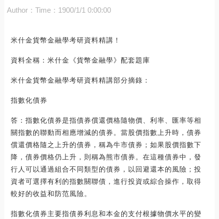
Author：
Time：1900/1/1 0:00:00
米什金貨幣金融學考研資料精講！
資料全稱：米什金《貨幣金融學》配套題庫
米什金貨幣金融學考研資料精講部分摘錄：
指數化債券
答：指數化債券是指債券償還價格隨物價、利率、匯率等相
關指數的聯動而相應增減的債券。當股價指數上升時，債券
償還價格隨之上升的債券，稱為牛市債券；如果股價指數下
降，債券價格仍上升，則稱為熊市債券。在這種債券中，發
行人可以通過組合不同類型的債券，以回避還本的風險；投
資者可選擇有利的指數關聯債，進行投資或綜合操作，取得
較好的收益和防范風險。
指數化債券主要指債券利息和本金的支付根據物價水平的變