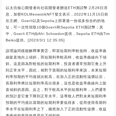
以太坊核心開發者向社區開發者贈送ETH測試幣:2月28日消
息，加密KOLMeowstikNFT發文表示，2022年11月15日前
在主網、Goerli以及Sepolia上部署過一份或多份合約的地
址，可一次性領取10個Goerli和Sepolia ETH測試幣；其
中，Goerli ETH由Afri Schoedon提供，Sepolia ETH由Tim
Beiko提供。[2023/3/1 12:35:05]
該理論同樣能解釋事實②，即當短期利率較低時，收益率曲
線陡直地向上傾斜，而短期利率較高時，收益率曲線向下傾
斜。這是因為對較低的短期利率，投資者通常預期它會上升
到正常水平，因此，相對于當期的短期利率來說，未來短期
利率預期的平均值就比較高，在加入正的流動性溢價以后，
長期利率將比短期利率高出很多，這也是收益率曲線向上陡
直傾斜的原因。反之，對于較高水平的短期利率，人們通常
的預計是它會下降到正常水平。這導致人們對未來短期利率
預期的平均值比當期的短期利率要低得多，從而使得長期利
率水平在短期利率之下，雖然加入了正的流動性溢價，收益
率曲線的形狀依然是向下傾斜的。