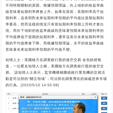
不同時期變動的原因。根據預期理論，向上傾斜的收益率曲
線意味著短期利率將會上升。如果在當前，長期利率高于短
期利率，這表明對未來短期利率預期的平均值比當期短期利
率要高，然而這樣的情況只有當短期利率預期上升時才會出
現。而向下傾斜的收益率曲線則意味著預期未來短期利率的
平均值將低于當期的短期利率，通常這表示未來短期利率預
期的平均值將會下降。而根據預期理論，水平的收益率曲線
意味著未來短期利率預期的平均值不變。
知情人士：美國檢方在調查銀行股的做空交易:金色財經報
道，一位匿名知情人士稱，美國檢方在調查銀行股的做空交
易。 該知情人士表示，監管機構稱圍繞銀行業危機的交易活
動是司法部的“關注領域”；司法部在調查潛在的操縱證券市場
的行為。[2023/5/10 14:55:08]