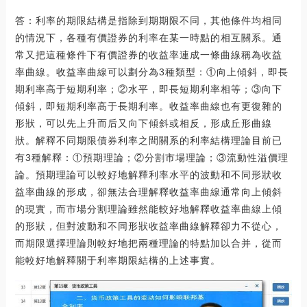
答：利率的期限結構是指除到期期限不同，其他條件均相同
的情況下，各種有價證券的利率在某一時點的相互關系。通
常又把這種條件下有價證券的收益率連成一條曲線稱為收益
率曲線。收益率曲線可以劃分為3種類型：①向上傾斜，即長
期利率高于短期利率；②水平，即長短期利率相等；③向下
傾斜，即短期利率高于長期利率。收益率曲線也有更復雜的
形狀，可以先上升而后又向下傾斜或相反，形成丘形曲線
狀。解釋不同期限債券利率之間關系的利率結構理論目前已
有3種解釋：①預期理論；②分割市場理論；③流動性溢價理
論。預期理論可以較好地解釋利率水平的波動和不同形狀收
益率曲線的形成，卻無法合理解釋收益率曲線通常向上傾斜
的現實，而市場分割理論雖然能較好地解釋收益率曲線上傾
的形狀，但對波動和不同形狀收益率曲線解釋卻力不從心，
而期限選擇理論則較好地把兩種理論的特點加以合并，從而
能較好地解釋關于利率期限結構的上述事實。