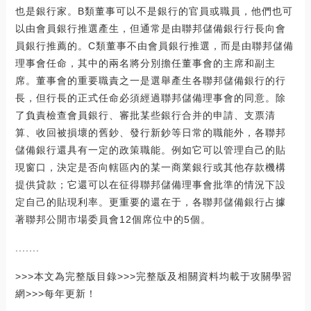
也是銀行家。B類董事可以不是銀行的官員或職員，他們也可
以由會員銀行推選產生，但通常是由聯邦儲備銀行行長向會
員銀行推薦的。C類董事不由會員銀行推選，而是由聯邦儲備
理事會任命，其中的兩名將分別擔任董事會的主席和副主
席。董事會的重要職責之一是選舉產生各聯邦儲備銀行的行
長，但行長的正式任命必須經過聯邦儲備理事會的同意。除
了負責檢查會員銀行、審批某些銀行合并的申請、支票清
算、收回被損壞的舊鈔、發行新鈔等日常的職能外，各聯邦
儲備銀行還具有一定的政策職能。例如它可以管理自己的貼
現窗口，決定是否向轄區內的某一商業銀行或其他存款機構
提供貸款；它還可以在征得聯邦儲備理事會批準的情況下設
定自己的貼現利率。更重要的還在于，各聯邦儲備銀行占據
著聯邦公開市場委員會12個席位中的5個。
.......
>>>本文為完整版目錄>>>完整版及相關資料均載于攻關學習
網>>>每年更新！