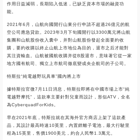
作用日益減弱，長期陷入低迷，已缺乏資本市場的融資功
能。
2021年6月，山航向國開行山東分行申請不超過26億元的航
空公司應急貸款。2023年3月下旬國開行以3300萬元將山航
集團和山航股份收入囊中，并對山航股份發起全面要約收
購，要約收購以終止山航上市地位為目的，退市之后才能對
其注資輸血。山航被國航收購并從B股退市，意味著它從一家
地方國有航司、獨立上市航司徹底變成央企航司的子公司。
特斯拉“純電越野玩具車”國內將上市
據特斯拉官微7月11日消息，特斯拉即將在中國市場上市“純
電越野摩托”，這款車主要針對兒童而設計，形似ATV，全名
為CyberquadForKids。
早在2021年底，特斯拉就在其海外官方商店上架了這款產
品，其設計最高時速10英里，內置鋰離子電池，最大行駛里
程為15英里，售價1900美元，約合人民幣1.3萬元。