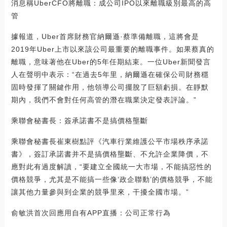
消息稱UberCFO將離職：成公司IPO以來離職級別最高的高
管
據報道，Uber首席財務官納爾遜·蔡準備離職，這將會是
2019年Uber上市以來該公司最重要的離職事件。如果蔡真的
離職，意味著他在Uber的5年任期結束。一位Uber新聞發言
人在聲明中表示：“在過去5年里，納爾遜在確保公司財務穩
固時發揮了關鍵作用，他領導公司擺脫了巨額虧損。在靜默
期內，我們不會對任何高管的潛在職業決定發表評論。”
乘聯會秘書長：簽承諾書不是搞價格壟斷
乘聯會秘書長崔東樹點評《汽車行業維護公平市場秩序承諾
書》，簽訂承諾書并不是搞價格壟斷、不允許企業降價，不
應對此有過度解讀，“要建立全國統一大市場，不能搞惡性的
價格競爭，尤其是不能搞一些像‘政企聯動’的價格競爭，不能
讓其他力量參與到企業的競爭里來，干擾全國市場。”
俞敏洪首次回應用自有APP直播：公司正常行為