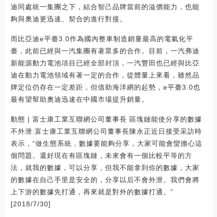
迪同處統一集團之下，結合智己品牌當前的溢價能力，也能
夠與奧迪更迅速、契合的進行對接。
而比亞迪e平臺3.0作為國內整車制造銷量最高的電氣化平
臺，此前已經與一汽集團有著眾多的合作。目前，一汽弗迪
新能源動力電池項目已經全部封頂，一汽豐田也已經與比亞
迪在動力電池領域有著一定的合作，從體量上來看，雖然品
牌定位仍存在一定差距，但借助海洋網的起勢，e平臺3.0也
最有望幫助奧迪迅速在中國市場提升銷量。
動態 | 富士康工業互聯網公司董事長 區塊鏈能使分享的數據
不外泄:富士康工業互聯網公司董事長陳永正近日接受采訪時
表示，“做生態系統，數據要能夠分享，大家可能會蠻擔心這
個問題。還好現在有區塊鏈，未來會有一個比較平等的方
法，就我的數據，可以分享，但我不能拿到你的數據，大家
的數據在自己手里是安全的，分享以后不會外泄。我們會將
上下游的數據先打通，再來就是對外的數據打通。”
[2018/7/30]