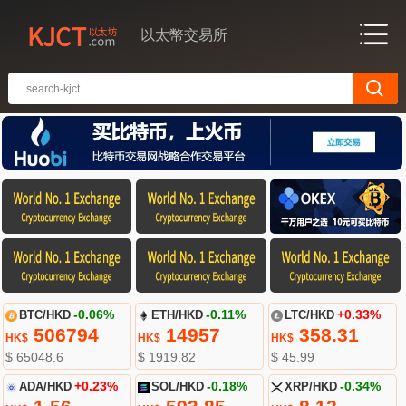
以太幣交易所
BTC/HKD
-0.06%
ETH/HKD
-0.11%
LTC/HKD
+0.33%
506794
14957
358.31
HK$
HK$
HK$
$ 65048.6
$ 1919.82
$ 45.99
ADA/HKD
+0.23%
SOL/HKD
-0.18%
XRP/HKD
-0.34%