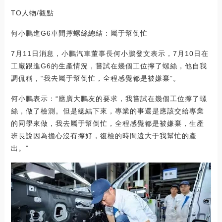
TO人物/觀點
何小鵬進G6車間擰螺絲總結：屬于幫倒忙
7月11日消息，小鵬汽車董事長何小鵬發文表示，7月10日在
工廠跟進G6的生產情況，嘗試在幾個工位擰了螺絲，他自我
調侃稱，“我去屬于幫倒忙，全程感覺都是被嫌棄”。
何小鵬表示：“應廣大鵬友的要求，我嘗試在幾個工位擰了螺
絲，做了檢測。但是總結下來，專業的事還是應該交給專業
的同學來做，我去屬于幫倒忙，全程感覺都是被嫌棄，生產
班長說因為擔心沒有擰好，復檢的時間遠大于我幫忙的產
出。”