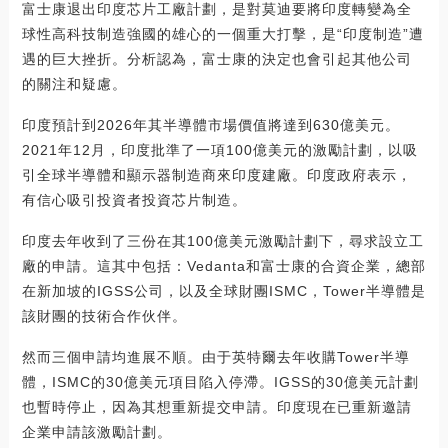
富士康退出印度芯片工廠計劃，是對莫迪要將印度轉變為全
球性高科技制造強國的雄心的一個重大打擊，是“印度制造”遭
遇的巨大挫折。分析認為，富士康的決定也會引起其他公司
的關注和疑慮。
印度預計到2026年其半導體市場價值將達到630億美元。
2021年12月，印度批準了一項100億美元的激勵計劃，以吸
引全球半導體和顯示器制造商來印度建廠。印度政府表示，
有信心吸引投資者投資芯片制造。
印度去年收到了三份在其100億美元激勵計劃下，尋求設立工
廠的申請。這其中包括：Vedanta和富士康的合資企業，總部
在新加坡的IGSS公司，以及全球財團ISMC，Tower半導體是
該財團的技術合作伙伴。
然而三個申請均進展不順。由于英特爾去年收購Tower半導
體，ISMC的30億美元項目陷入停滯。IGSS的30億美元計劃
也暫時停止，因為其想重新提交申請。印度現在已重新邀請
企業申請該激勵計劃。