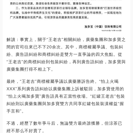
解讀：事實上，關于“王老吉”相關糾紛，廣藥集團和加多寶之
間的官司往來已不下20余次。其中，商標權屬爭議、包裝糾
紛、廣告語糾紛和商標糾紛是雙方一直爭論的四大焦點。從
“王老吉”的商標糾紛到包裝糾紛，再到廣告語糾紛，加多寶與
廣藥集團打得不相上下。
最終，“王老吉”商標權屬爭議以廣藥勝訴告終。“怕上火喝
XXX”系列廣告語糾紛以廣藥集團上訴被駁回，加多寶使用的
“怕上火喝加多寶”廣告語具有正當性收場。“紅罐王老吉”包裝
糾紛則以廣藥集團與加多寶雙方共同享紅罐包裝裝潢權益“握
手言和”。
不過，經歷了數年爭斗后，無論雙方最終誰獲勝，但涼茶已
經不那么不好賣了。