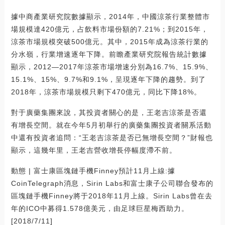
據中商產業研究院數據顯示，2014年，中國涼茶行業整體市
場規模達420億元，占飲料市場份額的7.21%；到2015年，
涼茶市場規模突破500億元。其中，2015年成為涼茶行業的
分水嶺，行業增速逐年下降。前瞻產業研究院報告統計數據
顯示，2012—2017年涼茶市場增速分別為16.7%、15.9%、
15.1%、15%、9.7%和9.1%，呈現逐年下降的趨勢。到了
2018年，涼茶市場規模只剩下470億元，同比下降18%。
對于廣藥集團來說，其投資者關心的是，王老吉涼茶是否還
有增長空間。就在今年5月初舉行的廣藥集團投資者關系活動
中還有投資者追問：“王老吉涼茶是否已無增長空間？”財報也
顯示，這幾年里，王老吉營收增長停幅度滯不前。
動態 | 富士康區塊鏈手機Finney預計11月上線:據
CoinTelegraph消息，Sirin Labs和富士康子公司聯合發布的
區塊鏈手機Finney將于2018年11月上線。Sirin Labs曾在去
年的ICO中募得1.578億美元，由足球巨星梅西助力。
[2018/7/11]