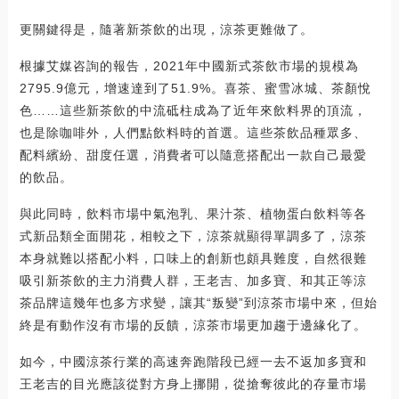
更關鍵得是，隨著新茶飲的出現，涼茶更難做了。
根據艾媒咨詢的報告，2021年中國新式茶飲市場的規模為
2795.9億元，增速達到了51.9%。喜茶、蜜雪冰城、茶顏悅
色……這些新茶飲的中流砥柱成為了近年來飲料界的頂流，
也是除咖啡外，人們點飲料時的首選。這些茶飲品種眾多、
配料繽紛、甜度任選，消費者可以隨意搭配出一款自己最愛
的飲品。
與此同時，飲料市場中氣泡乳、果汁茶、植物蛋白飲料等各
式新品類全面開花，相較之下，涼茶就顯得單調多了，涼茶
本身就難以搭配小料，口味上的創新也頗具難度，自然很難
吸引新茶飲的主力消費人群，王老吉、加多寶、和其正等涼
茶品牌這幾年也多方求變，讓其“叛變”到涼茶市場中來，但始
終是有動作沒有市場的反饋，涼茶市場更加趨于邊緣化了。
如今，中國涼茶行業的高速奔跑階段已經一去不返加多寶和
王老吉的目光應該從對方身上挪開，從搶奪彼此的存量市場