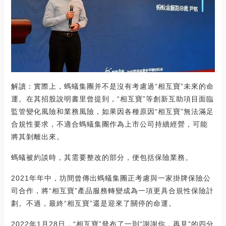
解讀：實際上，螞蟻集團并不是沒有考慮過“相互寶”未來的命
運。在其招股說明書里曾提到，“相互寶”等創新互助項目面臨
監管變化風險和業務風險，如果因各種原因“相互寶”無法滿足
合規性要求，不適合螞蟻集團作為上市公司持續經營，可能
將其剝離出來。
螞蟻被約談時，其需要整改的部分，便包括保險業務。
2021年年中，坊間曾傳出螞蟻集團正考慮與一家掛牌保險公
司合作，將“相互寶”產品服務轉變成為一項更具合規性保險計
劃。不過，最終“相互寶”還是迎來了關停的命運。
2022年1月28日，“相互寶”發布了一則“謝謝你，再見”的四分