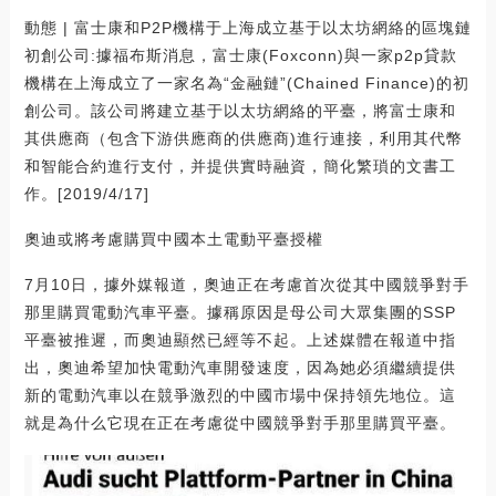
動態 | 富士康和P2P機構于上海成立基于以太坊網絡的區塊鏈
初創公司:據福布斯消息，富士康(Foxconn)與一家p2p貸款
機構在上海成立了一家名為“金融鏈”(Chained Finance)的初
創公司。該公司將建立基于以太坊網絡的平臺，將富士康和
其供應商（包含下游供應商的供應商)進行連接，利用其代幣
和智能合約進行支付，并提供實時融資，簡化繁瑣的文書工
作。[2019/4/17]
奧迪或將考慮購買中國本土電動平臺授權
7月10日，據外媒報道，奧迪正在考慮首次從其中國競爭對手
那里購買電動汽車平臺。據稱原因是母公司大眾集團的SSP
平臺被推遲，而奧迪顯然已經等不起。上述媒體在報道中指
出，奧迪希望加快電動汽車開發速度，因為她必須繼續提供
新的電動汽車以在競爭激烈的中國市場中保持領先地位。這
就是為什么它現在正在考慮從中國競爭對手那里購買平臺。