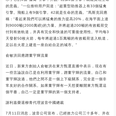
的意義。”一位推特用戶寫道：“超重型助推器上有33個猛禽
引擎。飛船上有9個引擎。42就是生命的意義。”馬斯克回應
稱：“看起來我們可以將猛禽的推力提高20%，在海平面上達
到9000噸(2000萬磅)的力量。并將超過200噸的有效載荷交
付到有效軌道，并具有完全和快速的可重復使用性。平均每3
天發射50枚火箭，每年將超過1百萬噸的有效載荷送入軌道，
足以在火星上建造一座自給自足的城市。”
俞敏洪回應蹭董宇輝流量
近日，新東方創始人俞敏洪在東方甄選直播中表示，現在有
一些言論說自己是在利用董宇輝，蹭董宇輝的流量。自己和
董宇輝說過，他們之間不是一個上下級關系，完全是一個非
常友好的合作關系。如果董宇輝有一天想要離開東方甄選這
個平臺，自己一定是董宇輝的第一個支持者。
謝利嘉榮退柳青代理波音中國總裁
7月11日消息，波音公司宣布，已經效力公司三十多年、并在