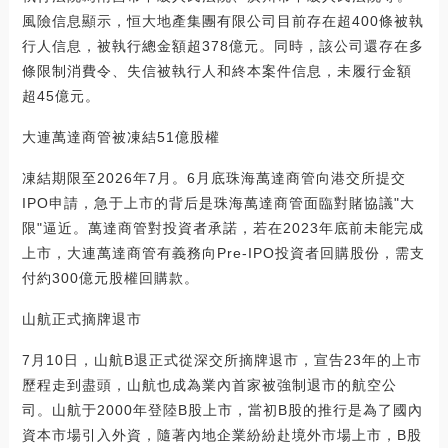
風險信息顯示，恒大地產集團有限公司目前存在超400條被執
行人信息，被執行總金額超378億元。同時，該公司還存在多
條限制消費令、失信被執行人和終本案件信息，未履行金額
超45億元。
大連萬達商管被凍結51億股權
凍結期限至2026年7月。6月底珠海萬達商管向港交所提交
IPO申請，急于上市的背后是珠海萬達商管面臨對賭協議"大
限"逼近。萬達商管對投資者承諾，若在2023年底前未能完成
上市，大連萬達商管有義務向Pre-IPO投資者回購股份，需支
付約300億元股權回購款。
山航正式摘牌退市
7月10日，山航B退正式從深交所摘牌退市，宣告23年的上市
歷程走到盡頭，山航也成為業內首家被強制退市的航空公
司。山航于2000年登陸B股上市，當初B股的推行是為了國內
資本市場引入外資，隨著內地企業紛紛赴境外市場上市，B股