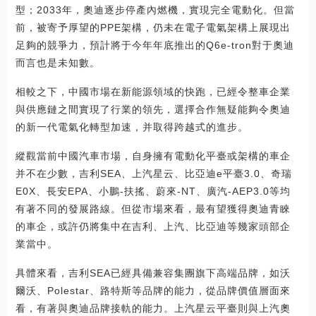
型；2033年，奧迪逐步停產內燃機，實現完全電動化。但當
前，被寄予厚望的PPE架構，仍未在電子電氣架構上展現出
足夠的競爭力，預計將于今年年底推出的Q6e-tron對于奧迪
而言也是未知數。
相較之下，中國市場在新能源領域的快跑，已經令整車企業
與供應鏈之間實現了行業的領先，選擇合作無疑能夠令奧迪
的新一代電氣化轉型加速，并取得跨越式的進步。
縱觀當前中國汽車市場，自身擁有電動化平臺或架構的車企
并不在少數，吉利SEA、上汽星云、比亞迪e平臺3.0、奇瑞
E0X、長安EPA、小鵬-扶搖、蔚來-NT、廣汽-AEP3.0等均
有著不同的發展路線。但從市場來看，最有望獲得奧迪青睞
的車企，或許仍將集中在吉利、上汽、比亞迪等幾家頭部企
業當中。
具體來看，吉利SEA已經具備兼容集團旗下高端品牌，如沃
爾沃、Polestar、路特斯等品牌的能力，從品牌價值層面來
看，有著與奧迪品牌接軌的能力。上汽星云平臺則與上汽奧