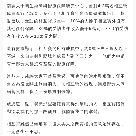
南開大學衛生經濟與醫療保障研究中心，曾對4.2萬名相互寶
成員進行了調查，發布了《相互寶社會價值研究報告》。報
告發現，受訪的相互寶成員中，10%的人除了相互寶外沒有
其他任何保障。30%的受訪者年收入低于5萬元，37%的受訪
者年收入在5-10萬元之間。
還有數據顯示，相互寶的所有成員中，約6成來自三線及以下
區域，來自農村和縣城的成員占到了三分之一，他們之中還
有一部分人群沒有基礎的醫療保障。
這些人，或許大家不曾留意過，可他們的淚水與艱難，卻不
會因為沒被關注到而消失。而相互寶的出現，讓這部分大病
弱勢人群，多了一份厚實的保障。
就憑這一點，就憑那些確確實實得到幫助的人，相互寶陪伴
和溫暖我們的那一段歲月，就值得我們的掌聲。
相互寶雖然已經落幕，但人與人之間質樸的善意始終存在，
一定會生生不息。