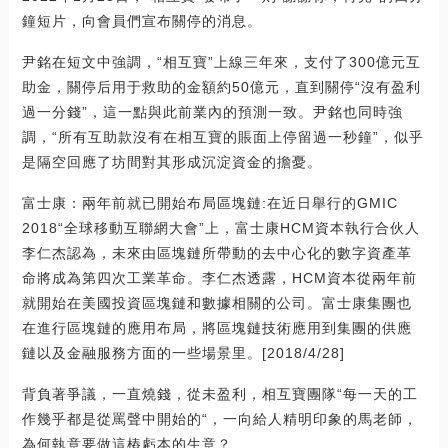
鐘短片，向會員們宣布關停的消息。
尹銘在短文中強調，“相互寶”上線三年來，支付了300億元互
助金，關停后用于救助的金額約50億元，直到關停“沒有盈利
過一分錢”，這一點與此前業內的預測一致。尹銘也同時強
調，“所有互助款沒有在相互寶的賬面上停留過一秒鐘”，似乎
是隔空回應了坊間對其形成沉淀資金的擔憂。
富士康：兩年前就已開始布局區塊鏈:在近日舉行的GMIC
2018“全球移動互聯網大會”上，富士康HCM資本執行合伙人
李仁杰認為，未來由區塊鏈所帶動的去中心化的數字資產革
命將成為第四次工業革命。李仁杰透露，HCM資本從兩年前
就開始在美國投資區塊鏈和數據相關的公司。富士康集團也
在進行區塊鏈的應用布局，將區塊鏈技術應用到集團的供應
鏈以及金融服務方面的一些場景里。[2018/4/28]
背負著爭議，一直燒錢，從未盈利，相互寶團隊“每一天的工
作幾乎都是從罵聲中開始的“，一向給人精明印象的馬老師，
為何執意要做這樁虧本的生意？