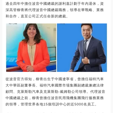
過去四年中擔任波音中國總裁的謝利嘉計劃于年內退休，資
深高管柳青將代理波音中國總裁職務，領導在華戰略、業務
和合作，直至公司正式任命新的總裁。
從波音官方得知，柳青出生于中國遼寧省，曾擔任福特汽車
大中華區副董事長、福特汽車國際市場集團副總裁兼總法律
顧問、克萊斯勒汽車及克萊斯勒-戴姆勒公司領導。代理波音
中國總裁之前，柳青曾擔任波音民用飛機集團飛行服務業務
的領導，管理世界各地15個培訓中心的近5000名員工。