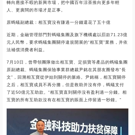
轉向應接不暇的新興市場，把中國百年涼茶推向更多年輕
人、更廣闊的市場才是正事。
原螞蟻副總裁：相互寶沒有賺過一分錢還花了五十億
近期，金融管理部門對螞蟻集團及旗下機構處以罰款71.23億
元人民幣，要求螞蟻集團關停違規開展的“相互寶”業務，并依
法補償消費者利益。
7月10日，曾帶領團隊做出相互寶、定損寶等產品的螞蟻集團
原副總裁、螞蟻集團保險事業群總裁尹銘在其朋友圈發布“長
文”，回溯相互寶從伊始到關停的脈絡。尹銘稱，相互寶關停
之后，相互寶成員不再分攤，但是救助并沒有停，螞蟻支付
了近50億元互助款。“相互寶直到關停沒有盈利過一分錢。相
互寶的所有互助款沒有在相互寶的賬面上停留過一秒鐘。”