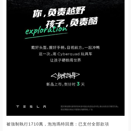
被強制執行1710萬，泡泡瑪特回應：已支付全部款項