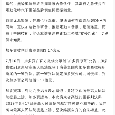
當然，無論奧迪最終選擇哪家合作伙伴，其當務之急便是在
電動化時代下重塑品牌價值與提振銷量。
時間尤為緊迫，任務也很沉重。奧迪如何在保證品牌DNA的
同時，更快加速軟件研發，推動電動車發展，是個難題。而
買了中國技術，能否就讓奧迪在電動車領域“支棱起來”，更是
個未知數。
加多寶被判賠廣藥集團3.17億元
7月10日，加多寶在官方微信公眾號“加多寶涼茶”公告，加多
寶收到廣東省高級人民法院關于廣藥集團與加多寶商標權糾
紛案的一審判決。該一審判決認定加多寶公司共同侵權，判
決加多寶公司賠償3.17億元。
加多寶稱，對此判決結果表示遺憾，并將立即向最高人民法
院提起上訴。加多寶認為，本次廣東省高院的重審判決與
2019年6月17日最高人民法院的裁定精神是不相符的，我們
將向最高人民法院提起上訴，堅決維護自身的合法權益。此