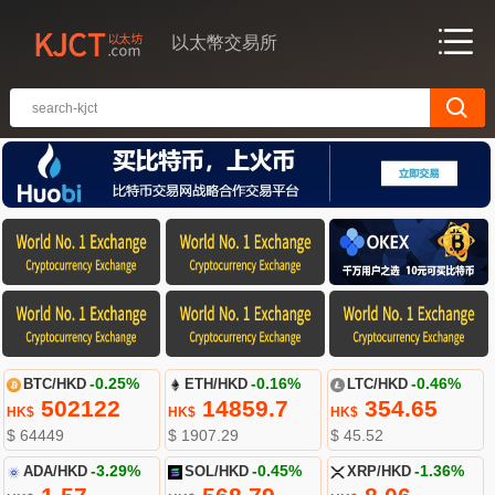
以太幣交易所
BTC/HKD
-0.25%
ETH/HKD
-0.16%
LTC/HKD
-0.46%
502122
14859.7
354.65
HK$
HK$
HK$
$ 64449
$ 1907.29
$ 45.52
ADA/HKD
-3.29%
SOL/HKD
-0.45%
XRP/HKD
-1.36%