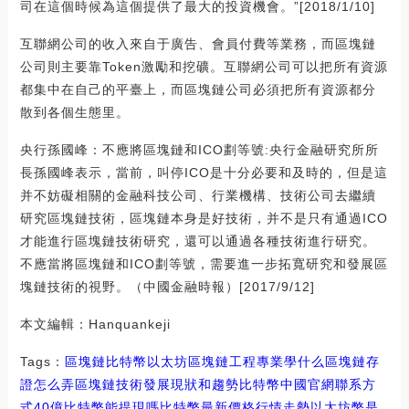
司在這個時候為這個提供了最大的投資機會。”[2018/1/10]
互聯網公司的收入來自于廣告、會員付費等業務，而區塊鏈
公司則主要靠Token激勵和挖礦。互聯網公司可以把所有資源
都集中在自己的平臺上，而區塊鏈公司必須把所有資源都分
散到各個生態里。
央行孫國峰：不應將區塊鏈和ICO劃等號:央行金融研究所所
長孫國峰表示，當前，叫停ICO是十分必要和及時的，但是這
并不妨礙相關的金融科技公司、行業機構、技術公司去繼續
研究區塊鏈技術，區塊鏈本身是好技術，并不是只有通過ICO
才能進行區塊鏈技術研究，還可以通過各種技術進行研究。
不應當將區塊鏈和ICO劃等號，需要進一步拓寬研究和發展區
塊鏈技術的視野。（中國金融時報）[2017/9/12]
本文編輯：Hanquankeji
Tags：
區塊鏈
比特幣
以太坊區塊鏈工程專業學什么
區塊鏈存
證怎么弄
區塊鏈技術發展現狀和趨勢比特幣中國官網聯系方
式
40億比特幣能提現嗎
比特幣最新價格行情走勢
以太坊幣是