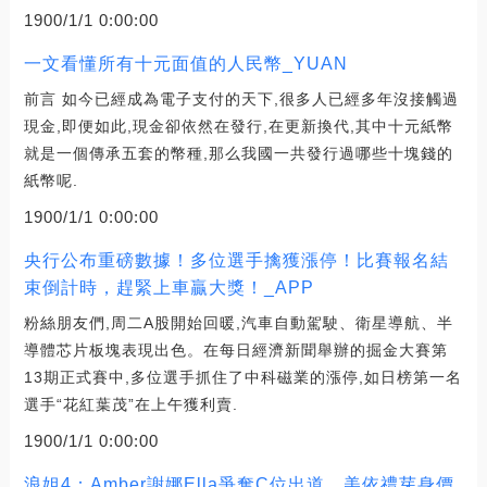
1900/1/1 0:00:00
一文看懂所有十元面值的人民幣_YUAN
前言 如今已經成為電子支付的天下,很多人已經多年沒接觸過
現金,即便如此,現金卻依然在發行,在更新換代,其中十元紙幣
就是一個傳承五套的幣種,那么我國一共發行過哪些十塊錢的
紙幣呢.
1900/1/1 0:00:00
央行公布重磅數據！多位選手擒獲漲停！比賽報名結
束倒計時，趕緊上車贏大獎！_APP
粉絲朋友們,周二A股開始回暖,汽車自動駕駛、衛星導航、半
導體芯片板塊表現出色。在每日經濟新聞舉辦的掘金大賽第
13期正式賽中,多位選手抓住了中科磁業的漲停,如日榜第一名
選手“花紅葉茂”在上午獲利賣.
1900/1/1 0:00:00
浪姐4：Amber謝娜Ella爭奪C位出道，美依禮芽身價