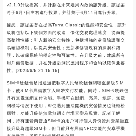
v2.1.0升級提案，并計劃在未來幾周內啟動該升級。該提案
將于6月7日左右進行投票，并計劃于6月14日進行升級。
據悉，該提案旨在提高Terra Classic的性能和安全性，該升
級將包括以下幾個方面的改進：優化交易處理速度，從而提
高整體性能；引入新的安全特性，包括增強的身份驗證和交
易確認機制，以提高安全性；更新和修復現有的漏洞和錯
誤，以確保系統的穩定性和可靠性。在升級之前，建議所有
用戶備份數據，并在升級后測試應用程序和合約以確保兼容
性。[2023/6/5 21:15:15]
SIM卡硬錢包是指通過把數字人民幣軟錢包關聯至超級SIM
卡，使SIM卡具備數字人民幣支付功能。同時，SIM卡硬錢包
具有無電無網支付功能。手機可在斷網、亮屏、熄屏、無電
關機等情況下使用，即使遇到無法開機的突發情況也能輕松
應對，功能升級使無電無網支付場景變為現實。記者了解
到，持有運營商普通SIM卡的用戶可持個人身份證到營業廳直
接升級為超級SIM卡，但目前只有具備NFC功能的安卓手機
支持數字人民幣SIM卡硬錢包使用。