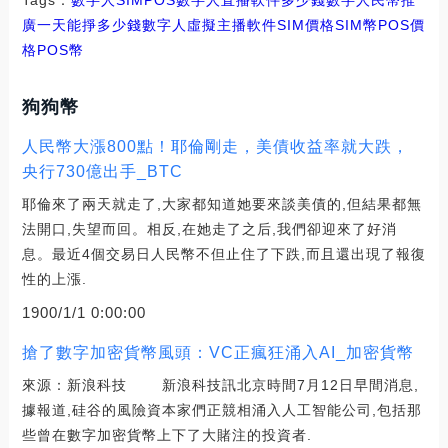
廣一天能掙多少錢
數字人虛擬主播軟件SIM價格
SIM幣POS價
格
POS幣
狗狗幣
人民幣大漲800點！耶倫剛走，美債收益率就大跌，
央行730億出手_BTC
耶倫來了兩天就走了,大家都知道她要來談美債的,但結果都無
法開口,失望而回。相反,在她走了之后,我們卻迎來了好消
息。最近4個交易日人民幣不但止住了下跌,而且還出現了報復
性的上漲.
1900/1/1 0:00:00
搶了數字加密貨幣風頭：VC正瘋狂涌入AI_加密貨幣
來源：新浪科技 新浪科技訊北京時間7月12日早間消息,
據報道,硅谷的風險資本家們正競相涌入人工智能公司,包括那
些曾在數字加密貨幣上下了大賭注的投資者.