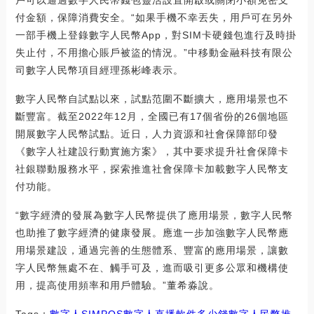
付金額，保障消費安全。“如果手機不幸丟失，用戶可在另外
一部手機上登錄數字人民幣App，對SIM卡硬錢包進行及時掛
失止付，不用擔心賬戶被盜的情況。”中移動金融科技有限公
司數字人民幣項目經理孫彬峰表示。
數字人民幣自試點以來，試點范圍不斷擴大，應用場景也不
斷豐富。截至2022年12月，全國已有17個省份的26個地區
開展數字人民幣試點。近日，人力資源和社會保障部印發
《數字人社建設行動實施方案》，其中要求提升社會保障卡
社銀聯動服務水平，探索推進社會保障卡加載數字人民幣支
付功能。
“數字經濟的發展為數字人民幣提供了應用場景，數字人民幣
也助推了數字經濟的健康發展。應進一步加強數字人民幣應
用場景建設，通過完善的生態體系、豐富的應用場景，讓數
字人民幣無處不在、觸手可及，進而吸引更多公眾和機構使
用，提高使用頻率和用戶體驗。”董希淼說。
Tags：
數字人
SIM
POS數字人直播軟件多少錢
數字人民幣推