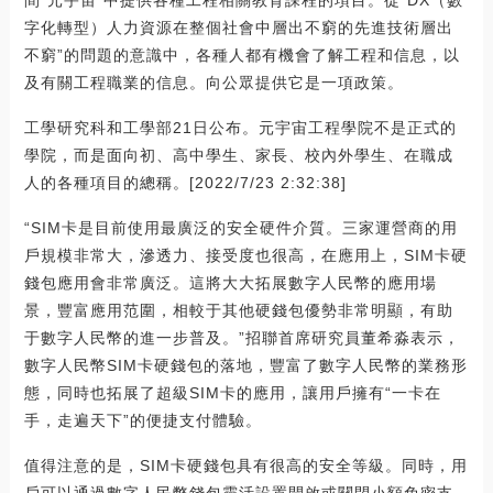
字化轉型）人力資源在整個社會中層出不窮的先進技術層出
不窮”的問題的意識中，各種人都有機會了解工程和信息，以
及有關工程職業的信息。向公眾提供它是一項政策。
工學研究科和工學部21日公布。元宇宙工程學院不是正式的
學院，而是面向初、高中學生、家長、校內外學生、在職成
人的各種項目的總稱。[2022/7/23 2:32:38]
“SIM卡是目前使用最廣泛的安全硬件介質。三家運營商的用
戶規模非常大，滲透力、接受度也很高，在應用上，SIM卡硬
錢包應用會非常廣泛。這將大大拓展數字人民幣的應用場
景，豐富應用范圍，相較于其他硬錢包優勢非常明顯，有助
于數字人民幣的進一步普及。”招聯首席研究員董希淼表示，
數字人民幣SIM卡硬錢包的落地，豐富了數字人民幣的業務形
態，同時也拓展了超級SIM卡的應用，讓用戶擁有“一卡在
手，走遍天下”的便捷支付體驗。
值得注意的是，SIM卡硬錢包具有很高的安全等級。同時，用
戶可以通過數字人民幣錢包靈活設置開啟或關閉小額免密支