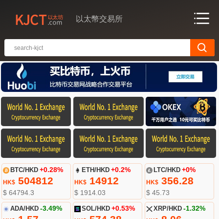
以太幣交易所
BTC/HKD
+0.28%
ETH/HKD
+0.2%
LTC/HKD
+0%
504812
14912
356.28
HK$
HK$
HK$
$ 64794.3
$ 1914.03
$ 45.73
ADA/HKD
-3.49%
SOL/HKD
+0.53%
XRP/HKD
-1.32%