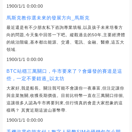
1900/1/1 0:00:00
馬斯克教你選未來的發展方向_馬斯克
最近還是有不少朋友私下咨詢專業填報,以及孩子未來培養方
向的問題,今天集中回答一下吧。縱觀過去的50年,主要經濟體
的統治階級,基本都出能源、交通、電訊、金融、醫療,這五大
領域.
1900/1/1 0:00:00
BTC站穩三萬關口，牛市要來了？會爆發的賽道是這
些，一定不要錯過_以太坊
大家好,我是船長。關注我可能不會讓你一夜暴富,但注定讓你
與韭菜無關,收獲長期價值。目前比特幣一直在三萬關口徘徊,
這讓很多人認為牛市將要到來,但行情真的會是大家想象的這
樣嗎？ 其實近期這波山寨幣帶.
1900/1/1 0:00:00
手機沒電也能支付！數字人民幣SIM卡硬錢包怎么開