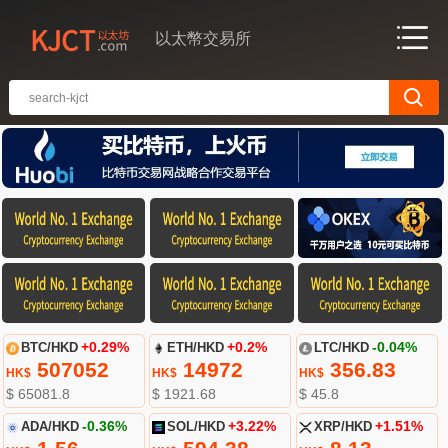
以太幣交易所
BTC/HKD
+0.29%
ETH/HKD
+0.2%
LTC/HKD
-0.04%
507052
14972
356.83
HK$
HK$
HK$
$ 65081.8
$ 1921.68
$ 45.8
ADA/HKD
-0.36%
SOL/HKD
+3.22%
XRP/HKD
+1.51%