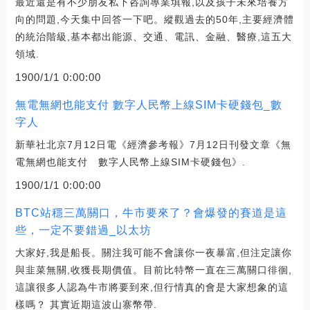
最近還是有不少朋友私下咨詢專業填報,以及孩子未來培養方
向的問題,今天集中回答一下吧。縱觀過去的50年,主要經濟體
的統治階級,基本都出能源、交通、電訊、金融、醫療,這五大
領域.
1900/1/1 0:00:00
無電無網也能支付 數字人民幣上線SIM卡硬錢包_數
字人
新華社北京7月12日電《經濟參考報》7月12日刊發文章《無
電無網也能支付 數字人民幣上線SIM卡硬錢包》.
1900/1/1 0:00:00
BTC站穩三萬關口，牛市要來了？會爆發的賽道是這
些，一定不要錯過_以太坊
大家好,我是船長。關注我可能不會讓你一夜暴富,但注定讓你
與韭菜無關,收獲長期價值。目前比特幣一直在三萬關口徘徊,
這讓很多人認為牛市將要到來,但行情真的會是大家想象的這
樣嗎？ 其實近期這波山寨幣帶.