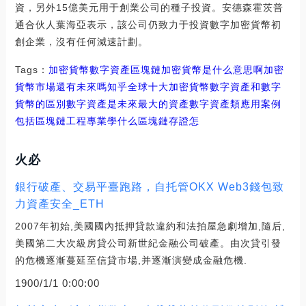
資，另外15億美元用于創業公司的種子投資。安德森霍茨普
通合伙人葉海亞表示，該公司仍致力于投資數字加密貨幣初
創企業，沒有任何減速計劃。
Tags：
加密貨幣
數字資產
區塊鏈加密貨幣是什么意思啊
加密
貨幣市場還有未來嗎知乎
全球十大加密貨幣數字資產和數字
貨幣的區別
數字資產是未來最大的資產
數字資產類應用案例
包括區塊鏈工程專業學什么
區塊鏈存證怎
火必
銀行破產、交易平臺跑路，自托管OKX Web3錢包致
力資產安全_ETH
2007年初始,美國國內抵押貸款違約和法拍屋急劇增加,隨后,
美國第二大次級房貸公司新世紀金融公司破產。由次貸引發
的危機逐漸蔓延至信貸市場,并逐漸演變成金融危機.
1900/1/1 0:00:00