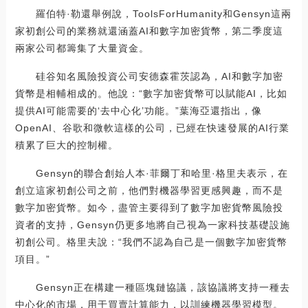
羅伯特·勒還舉例說，ToolsForHumanity和Gensyn這兩
家初創公司的業務就還涵蓋AI和數字加密貨幣，第二季度這
兩家公司都籌集了大量資金。
硅谷知名風險投資公司安德森霍茨認為，AI和數字加密
貨幣是相輔相成的。他說：“數字加密貨幣可以賦能AI，比如
提供AI可能需要的‘去中心化’功能。”葉海亞還指出，像
OpenAI、谷歌和微軟這樣的公司，已經在快速發展的AI行業
積累了巨大的控制權。
Gensyn的聯合創始人本·菲爾丁和哈里·格里夫表示，在
創立這家初創公司之前，他們對機器學習更感興趣，而不是
數字加密貨幣。如今，盡管主要得到了數字加密貨幣風險投
資者的支持，Gensyn仍更多地將自己視為一家科技基礎設施
初創公司。格里夫說：“我們不認為自己是一個數字加密貨幣
項目。”
Gensyn正在構建一種區塊鏈協議，該協議將支持一種去
中心化的市場，用于買賣計算能力，以訓練機器學習模型。