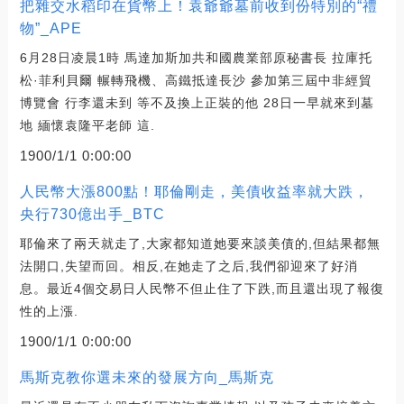
把雜交水稻印在貨幣上！袁爺爺墓前收到份特別的“禮
物”_APE
6月28日凌晨1時 馬達加斯加共和國農業部原秘書長 拉庫托
松·菲利貝爾 輾轉飛機、高鐵抵達長沙 參加第三屆中非經貿
博覽會 行李還未到 等不及換上正裝的他 28日一早就來到墓
地 緬懷袁隆平老師 這.
1900/1/1 0:00:00
人民幣大漲800點！耶倫剛走，美債收益率就大跌，
央行730億出手_BTC
耶倫來了兩天就走了,大家都知道她要來談美債的,但結果都無
法開口,失望而回。相反,在她走了之后,我們卻迎來了好消
息。最近4個交易日人民幣不但止住了下跌,而且還出現了報復
性的上漲.
1900/1/1 0:00:00
馬斯克教你選未來的發展方向_馬斯克