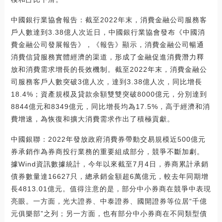
中國銀行業協會報告：截至2022年末，消費金融公司服務客
戶人數達到3.38億人次近日，中國銀行業協會發布《中國消
費金融公司發展報告》，《報告》顯示，消費金融公司暢通
消費信貸服務實體經濟的渠道，形成了金融促進消費潛力釋
放和消費需求增長的長效機制。截至2022年末，消費金融公
司服務客戶人數突破3億人次，達到3.38億人次，同比增長
18.4%；資產規模及貸款余額雙雙突破8000億元，分別達到
8844億元和8349億元，同比增長均為17.5%，高于經濟和消
費增速，為恢復和擴大消費需求作出了積極貢獻。
中國銀聯：2022年發放政府消費券帶動交易規模近500億元
券承銷作為券商投行業務的重要組成部分，競爭不斷加劇。
據Wind資訊數據統計，今年以來截至7月4日，券商累計承銷
債券數量達16627只，總承銷金額超6萬億元，較去年同期增
長4813.01億元。值得注意的是，部分中小券商在競爭中表現
亮眼。一方面，光大證券、中泰證券、國開證券等位居“千億
元俱樂部”之列；另一方面，也有部分中小券商在不同類型債