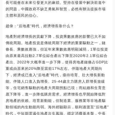
長可能會在未來引發更大的麻煩。堅持在發展中解決前進中
的問題，中國政府不缺乏勇氣和智慧，必然有辦法提振市場
主體和居民的信心。
趙偉：“后地產”時代，經濟增長靠什么？
地產對經濟增長的貢獻下降，投資乘數效應的影響已大不如
傳統周期。地產投資是傳統周期下經濟的重要驅動之一，鏈
條長、乘數效應強，但近年來乘數效應明顯減弱，1單位投資
由原來最高拉動2.7單位綜合產出下降至2020年2.1單位綜合
產出、2022年大概率進一步下降，使得房地產鏈條占GDP比
重或由原來的20%降至當前17%左右。伴隨地產大周期向
下，經濟或已進入“后地產”時代，亟待培育、壯大增長新動
能。伴隨人口進入負增長、25-44歲主力購房人群增長放緩
等，住宅銷售驅動的地產大周期拐點已現；而結婚和生育意
愿下降等，進一步降低購房需求。經濟增長也早開始降低對
房地產的依賴、培育新動能，但制造業、服務業等非地產驅
動領域的內生動能尚弱。海外經驗顯示，順利過渡至“后地產”
時代，中短期需遏住地產次生風險、穩定消費基本盤，中長