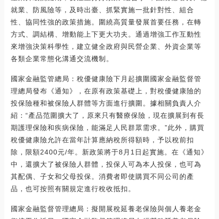
就業、防風險等，及時出臺、抓緊實施一批針對性、組合
性、協同性強的政策措施。圍繞高質量發展首要任務，在轉
方式、調結構、增動能上下更大功夫。通過增強工作互動性
來增強決策科學性，建立健全政府與民營企業、外資企業等
各類企業常態化溝通交流機制。
國家金融監管總局：稅優健康險下月起擴圍國家金融監督管
理總局發布《通知》，在原有政策基礎上，對稅優健康險的
投保險種和被保險人群體等方面進行擴圍。據相關負責人介
紹：“產品范圍擴大了，原來只有醫療保險，現在擴展到有長
期護理保險和疾病保險，能滿足人民群眾需求。”此外，購買
稅優健康險允許在當年計算應納稅所得額時，予以稅前扣
除，限額2400元/年。新政策將于8月1日起實施。在《通知》
中，還擴大了被保險人群體，投保人可為本人投保，也可為
其配偶、子女和父母投保。消費者即使購買不同公司的產
品，也可按照有關規定進行稅收抵扣。
國家金融監督管理總局：擬開展稅延養老保險與個人養老金