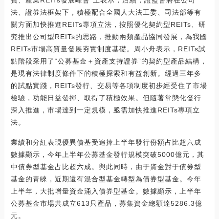
費、產業REITs發展峰會”上表示，后續，證監會將在公司
法、證券法框架下，積極配合全國人大法工委、司法部等有
關方面加快推進REITs專項立法，按照優化契約型REITs、研
究推出公司型REITs的思路，推動兩類產品協同發展，為我國
REITs市場高質量發展夯實制度基礎。周小舟表示，REITs試
點階段采用了“公募基金＋資產支持證券”的契約型產品結構，
是現有法律制度條件下的積極探索和有益創新。經過三年多
的試點實踐，REITs發行、交易等各項制度初步經受住了市場
檢驗，功能日益發揮、取得了積極效果。但隨著常態化發行
深入推進，市場達到一定規模，亟需加快推進REITs專項立
法。
業績和分紅表現優異債基受追捧上半年發行份額占比超六成
數據顯示，今年上半年公募基金發行規模突破5000億元，其
中債券型基金占比超六成。與此同時，由于資金對于債券型
基金的青睞，近期還有混合型基金轉型為債券型基金。今年
上半年，大批增量資金涌入債券型基金。數據顯示，上半年
公募基金市場共成立613只產品，募集資金總額達5286.3億
元。