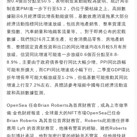
滑0.4個百分點至50.5，表明制造業動能較為疲弱。統計局非
制造業PMI進一步下行至53.2，仍位于榮枯線之上。高頻數
據顯示6月經濟環比增長動能疲弱，基數效應消退拖累大部分
經濟活動指標同比增速放緩，包括房地產銷售、整車貨運流
量指數、汽車銷量和地鐵客流量等。。對于即將公布的宏觀
數據，我們預計6月工業生產、社會消費品零售、房地產銷
售、整體固定資產投資和出口的同比增速均在6月較5月有所
放緩。信貸同比增速可能進一步放緩0.6個百分點至8.8-
8.9%，主要由于政府債券發行同比大幅少增。PPI同比跌幅
可能有所擴大，而CPI同比增速或小幅下行。二季度GDP環比
折年增長率可能大幅放緩至1-2%，但低基數可能推動其同比
增速上行至7.2%左右。具體請參考瑞銀中國每日經濟活動追
蹤和高頻數據監測。
OpenSea 任命Brian Roberts為首席財務官，或為上市做準
備:金色財經報道，全球最大的NFT市場OpenSea已任命
Brian Roberts 為其首位首席財務官。Roberts此前擔任拼車
應用 Lyft 的首席財務官，他擁有豐富的經驗。雖然Roberts
向彭博社承認，他對加密行業的經驗并不豐富，但他很快就