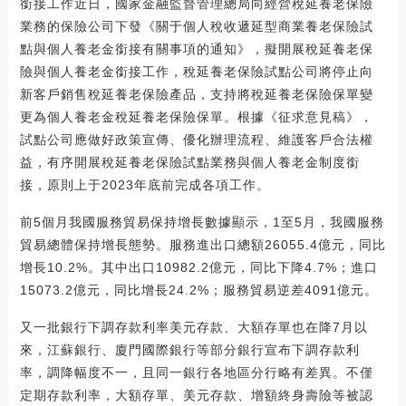
銜接工作近日，國家金融監督管理總局向經營稅延養老保險
業務的保險公司下發《關于個人稅收遞延型商業養老保險試
點與個人養老金銜接有關事項的通知》，擬開展稅延養老保
險與個人養老金銜接工作，稅延養老保險試點公司將停止向
新客戶銷售稅延養老保險產品，支持將稅延養老保險保單變
更為個人養老金稅延養老保險保單。根據《征求意見稿》，
試點公司應做好政策宣傳、優化辦理流程、維護客戶合法權
益，有序開展稅延養老保險試點業務與個人養老金制度銜
接，原則上于2023年底前完成各項工作。
前5個月我國服務貿易保持增長數據顯示，1至5月，我國服務
貿易總體保持增長態勢。服務進出口總額26055.4億元，同比
增長10.2%。其中出口10982.2億元，同比下降4.7%；進口
15073.2億元，同比增長24.2%；服務貿易逆差4091億元。
又一批銀行下調存款利率美元存款、大額存單也在降7月以
來，江蘇銀行、廈門國際銀行等部分銀行宣布下調存款利
率，調降幅度不一，且同一銀行各地區分行略有差異。不僅
定期存款利率，大額存單、美元存款、增額終身壽險等被認