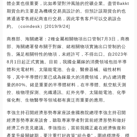
體企業也很重要，比如希望對沖風險的挖礦企業。盡管Bakkt
期貨合約主要是為機構交易員設計的。但預計該期貨合約也
將通過零售經紀商進行交易，因此零售客戶可以交易該合
約。（coindesk）[2019/9/24]
商務部、海關總署：2種金屬相關物項出口管制7月3日，商務
部、海關總署發布關于對鎵、鍺相關物項實施出口管制的公
告。滿足相關特性的物項，未經許可，不得出口。自2023年
8月1日起正式實施。目前，我國金屬鎵的消費領域包括半導
體和光電材料、太陽能電池、合金、醫療器械、磁性材料
等，其中半導體行業已成為鎵最大的消費領域，約占總消費
量的80%。鍺是重要的半導體材料，在半導體、航空航天測
控、核物理探測、光纖通訊、紅外光學、太陽能電池、化學
催化劑、生物醫學等領域都有廣泛而重要的應用。
李強主持召開經濟形勢專家座談會國務院總理李強主持召開
經濟形勢專家座談會，聽取專家學者對當前經濟形勢和做好
經濟工作意見建議。李強指出，當前我國正處在經濟恢復和
產業升級關鍵期，要注重打好政策“組合拳”，圍繞穩增長、穩