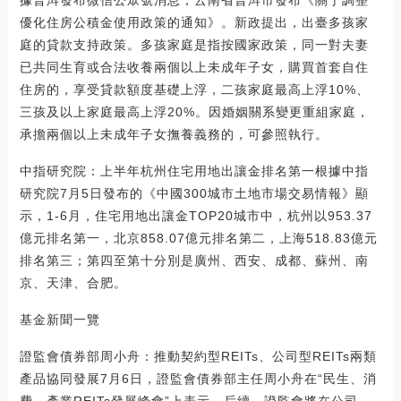
據普洱發布微信公眾號消息，云南省普洱市發布《關于調整
優化住房公積金使用政策的通知》。新政提出，出臺多孩家
庭的貸款支持政策。多孩家庭是指按國家政策，同一對夫妻
已共同生育或合法收養兩個以上未成年子女，購買首套自住
住房的，享受貸款額度基礎上浮，二孩家庭最高上浮10%、
三孩及以上家庭最高上浮20%。因婚姻關系變更重組家庭，
承擔兩個以上未成年子女撫養義務的，可參照執行。
中指研究院：上半年杭州住宅用地出讓金排名第一根據中指
研究院7月5日發布的《中國300城市土地市場交易情報》顯
示，1-6月，住宅用地出讓金TOP20城市中，杭州以953.37
億元排名第一，北京858.07億元排名第二，上海518.83億元
排名第三；第四至第十分別是廣州、西安、成都、蘇州、南
京、天津、合肥。
基金新聞一覽
證監會債券部周小舟：推動契約型REITs、公司型REITs兩類
產品協同發展7月6日，證監會債券部主任周小舟在“民生、消