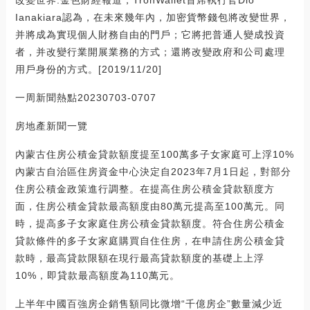
改變世界:金色財經報道，TronWallet首席執行官Dio
Ianakiara認為，在未來幾年內，加密貨幣錢包將改變世界，
并將成為實現個人財務自由的門戶；它將把普通人變成投資
者，并改變行業開展業務的方式；還將改變政府和公司處理
用戶身份的方式。[2019/11/20]
一周新聞熱點20230703-0707
房地產新聞一覽
內蒙古住房公積金貸款額度提至100萬多子女家庭可上浮10%
內蒙古自治區住房資金中心決定自2023年7月1日起，對部分
住房公積金政策進行調整。在提高住房公積金貸款額度方
面，住房公積金貸款最高額度由80萬元提高至100萬元。同
時，提高多子女家庭住房公積金貸款額度。符合住房公積金
貸款條件的多子女家庭購買自住住房，在申請住房公積金貸
款時，最高貸款限額在現行最高貸款額度的基礎上上浮
10%，即貸款最高額度為110萬元。
上半年中國百強房企銷售額同比微增“千億房企”數量減少近