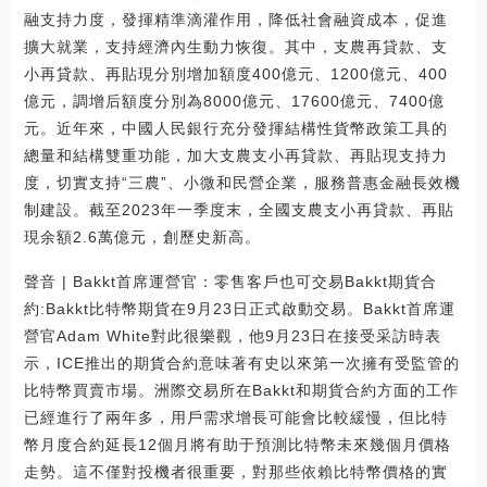
融支持力度，發揮精準滴灌作用，降低社會融資成本，促進
擴大就業，支持經濟內生動力恢復。其中，支農再貸款、支
小再貸款、再貼現分別增加額度400億元、1200億元、400
億元，調增后額度分別為8000億元、17600億元、7400億
元。近年來，中國人民銀行充分發揮結構性貨幣政策工具的
總量和結構雙重功能，加大支農支小再貸款、再貼現支持力
度，切實支持“三農”、小微和民營企業，服務普惠金融長效機
制建設。截至2023年一季度末，全國支農支小再貸款、再貼
現余額2.6萬億元，創歷史新高。
聲音 | Bakkt首席運營官：零售客戶也可交易Bakkt期貨合
約:Bakkt比特幣期貨在9月23日正式啟動交易。Bakkt首席運
營官Adam White對此很樂觀，他9月23日在接受采訪時表
示，ICE推出的期貨合約意味著有史以來第一次擁有受監管的
比特幣買賣市場。洲際交易所在Bakkt和期貨合約方面的工作
已經進行了兩年多，用戶需求增長可能會比較緩慢，但比特
幣月度合約延長12個月將有助于預測比特幣未來幾個月價格
走勢。這不僅對投機者很重要，對那些依賴比特幣價格的實