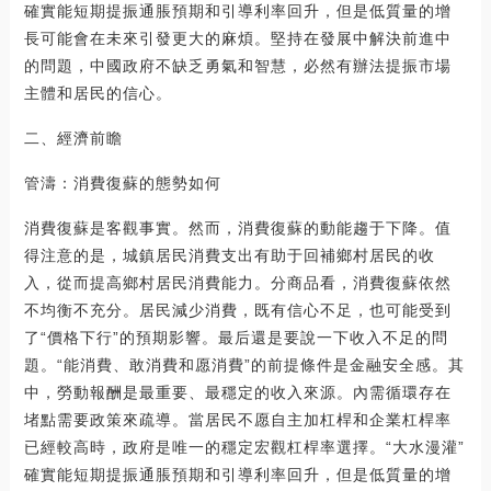
確實能短期提振通脹預期和引導利率回升，但是低質量的增
長可能會在未來引發更大的麻煩。堅持在發展中解決前進中
的問題，中國政府不缺乏勇氣和智慧，必然有辦法提振市場
主體和居民的信心。
二、經濟前瞻
管濤：消費復蘇的態勢如何
消費復蘇是客觀事實。然而，消費復蘇的動能趨于下降。值
得注意的是，城鎮居民消費支出有助于回補鄉村居民的收
入，從而提高鄉村居民消費能力。分商品看，消費復蘇依然
不均衡不充分。居民減少消費，既有信心不足，也可能受到
了“價格下行”的預期影響。最后還是要說一下收入不足的問
題。“能消費、敢消費和愿消費”的前提條件是金融安全感。其
中，勞動報酬是最重要、最穩定的收入來源。內需循環存在
堵點需要政策來疏導。當居民不愿自主加杠桿和企業杠桿率
已經較高時，政府是唯一的穩定宏觀杠桿率選擇。“大水漫灌”
確實能短期提振通脹預期和引導利率回升，但是低質量的增