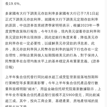
長19.6%。
多家國有大行下調美元存款利率多家國有大行已于7月1日起
正式下調美元存款利率。就國有大行下調美元定期存款利率
的原因，中信證券首席經濟學家明明表示，根據2023年一季
度貨幣政策執行報告，今年3月份，境內美元儲蓄存款利率和
美元貸款利率出現倒掛，因此從銀行角度來看，降低美元存
款利率存在一定必要性，以緩解美元存貸款的凈息差。此
外，美元存款利率與人民幣存款利率的協同下行也存在一定
合理性，抑制企業與個人短期囤積美元的行為，對于保持人
民幣匯率在合理均衡水平上的基本穩定具有重要意義。(證券
日報)
上半年集合信托發行同比縮水超三成受監管新規落地預期和
行業轉型等多重因素影響，今年上半年集合信托產品發行數
量和規模明顯“縮水”。用益金融信托研究院最新數據顯示，上
半年全市場集合信托產品發行規模不足5900億元，同比銳減
超三成。其中，投向工商企業、基礎產業、房地產領域的規
模和占比下滑。