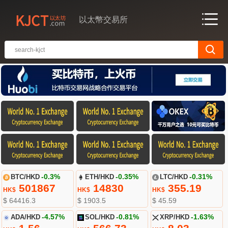
以太幣交易所
BTC/HKD
-0.3%
ETH/HKD
-0.35%
LTC/HKD
-0.31%
501867
14830
355.19
HK$
HK$
HK$
$ 64416.3
$ 1903.5
$ 45.59
ADA/HKD
-4.57%
SOL/HKD
-0.81%
XRP/HKD
-1.63%