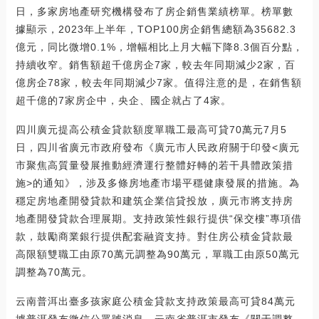
日，多家房地產研究機構發布了房企銷售業績榜單。榜單數
據顯示，2023年上半年，TOP100房企銷售總額為35682.3
億元，同比微增0.1%，增幅相比上月大幅下降8.3個百分點，
持續收窄。銷售額超千億房企7家，較去年同期減少2家，百
億房企78家，較去年同期減少7家。值得注意的是，在銷售額
超千億的7家房企中，央企、國企就占了4家。
四川廣元提高公積金貸款額度單職工最高可貸70萬元7月5
日，四川省廣元市政府發布《廣元市人民政府關于印發<廣元
市聚焦高質量發展推動經濟運行整體好轉的若干具體政策措
施>的通知》，涉及多條房地產市場平穩健康發展的措施。為
穩定房地產開發貸款和建筑企業信貸投放，廣元市將支持房
地產開發貸款合理展期。支持政策性銀行提供“保交樓”專項借
款，鼓勵商業銀行提供配套融資支持。對住房公積金貸款最
高限額雙職工由原70萬元調整為90萬元，單職工由原50萬元
調整為70萬元。
云南普洱出臺多孩家庭公積金貸款支持政策最高可貸84萬元