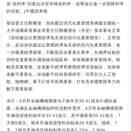
為“高利率”的產品亦宣布降低利率，或釋放出進一步調降利率
的信號。(中國證券報
發改委主任鄭柵潔：加快建設現代化產業體系構建全國統一
大市場國家發展改革委主任鄭柵潔在《求是》發表署名文章
《加快建設以實體經濟為支撐的現代化產業體系》。文章指
出，必須加快建設以實體經濟為支撐的現代化產業體系，進
一步暢通經濟循環，不斷提高全要素生產率，在補齊短板的
同時促進產業向價值鏈高端延伸，有效構建新發展格局、推
動高質量發展。促進數字經濟和實體經濟深度融合，加快推
進數字產業化，加強數字技術基礎研究，培育壯大人工智
能、物聯網、量子計算等新興產業，打造具有國際競爭力的
數字產業集群。
央行：6月對金融機構開展SLF操作共35.41億央行網站披
露，為滿足金融機構臨時性流動性需求，6月對金融機構開展
常備借貸便利操作共35.41億元，其中隔夜期30.41億元，7
天期5億元。期末常備借貸便利余額為34.8億元。隔夜、7
天、1個月常備借貸便利利率分別為2.75%、2.90%、