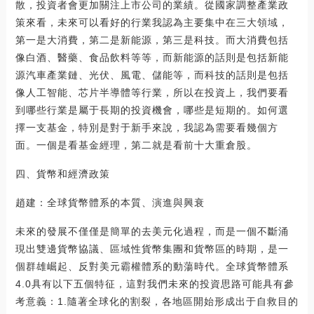
散，投資者會更加關注上市公司的業績。從國家調整產業政
策來看，未來可以看好的行業我認為主要集中在三大領域，
第一是大消費，第二是新能源，第三是科技。而大消費包括
像白酒、醫藥、食品飲料等等，而新能源的話則是包括新能
源汽車產業鏈、光伏、風電、儲能等，而科技的話則是包括
像人工智能、芯片半導體等行業，所以在投資上，我們要看
到哪些行業是屬于長期的投資機會，哪些是短期的。如何選
擇一支基金，特別是對于新手來說，我認為需要看幾個方
面。一個是看基金經理，第二就是看前十大重倉股。
四、貨幣和經濟政策
趙建：全球貨幣體系的本質、演進與興衰
未來的發展不僅僅是簡單的去美元化過程，而是一個不斷涌
現出雙邊貨幣協議、區域性貨幣集團和貨幣區的時期，是一
個群雄崛起、反對美元霸權體系的動蕩時代。全球貨幣體系
4.0具有以下五個特征，這對我們未來的投資思路可能具有參
考意義：1.隨著全球化的割裂，各地區開始形成出于自救目的