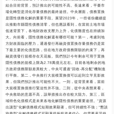
結合目前背景，預計推出的可能性不高。長遠來看，平臺市
場化轉型是消化存量債務的最終途徑。中央層面，債務置換
是隱性債務化解的重要手段。展望2023年，一些省份繼續提
出推動市縣隱性債務清零，但也應該看到，在當前土地市場
低迷背景下，各地財政收支壓力上升，化債難度也在持續加
大。向前看，隱性債務化解還有哪些可能？第一，考慮到地
方財政面臨的壓力，通過發行再融資債置換存量債務仍是當
下最主要的化債思路，但在地方政府債務限額的約束下，再
融資債發行規模存在天花板。我們預計今年剩余可用于置換
隱性債務的規模上限為2.78萬億元左右。目前各地剩余的地
方政府債務限額差異較大，中央可通過“回收-再分配”機制進
行平衡。第二，中央推行大規模置換債可以起到立竿見影效
果，但我們預計推出可能性不大。一則，從背景來看，當前
大規模置換債推行緊迫性并不強。二則，從中央表態來看，
中央救助的意愿不高，該舉措推出存在較大阻力。第三，區
域特色化債模式是未來各地化解隱性債務的重要途徑。“資源
出讓型”化解債務模式短期效果顯著，但可持續性不強；“懇談
協商型”化解債務模式可顯著提振投資者信心，但需要承諾持