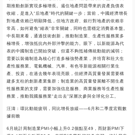
期推動創新實現多極增長。遏住地產問題帶來的資產負債表
收縮，是進入“后地產”時代的關鍵一步；當前，中國經濟增長
對地產依賴已明顯降低，但地方政府、銀行對地產的依賴非
常高，如何避免“縮表”非常關鍵，同時也需穩定消費基本盤。
中長期來看，通過技術創新，推動制造業、生產性服務業多
極增長，增強抵抗內外部沖擊的能力。眼下，以新能源為代
表的中國制造已開始突破，但還不夠抵補傳統動能的減弱；
需要以裝備制造為核心打造多極強勢產業，并培育和壯大生
產性服務業。電氣機械、汽車、有色等新能源相關行業生
產、投資，在過去幾年表現亮眼，但經濟高質量發展需要構
建多支柱的創新產業集群；制造業的高質量發展離不開生產
性服務業的支撐，需要加強信息服務、商業服務等生產性服
務業，推動我國服務業“走出去”深層次參與全球化分工。
汪濤：環比動能疲弱，同比增長放緩——6月和二季度宏觀數
據前瞻
6月統計局制造業PMI小幅上升0.2個點至49，而財新PMI下