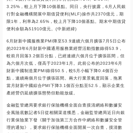
3.25%，較上月下降10個基點。同日，央行披露，6月人民銀
行對金融機構開展中期借貸便利(MLF)操作共2370億元，期
限1年，利率為2.65%，較上月下降10個基點。期末中期借貸
便利余額為51910億元。(中新經緯)
6月財新中國服務業PMI降至53.9連續六個月擴張7月5日公布
的2023年6月財新中國通用服務業經營活動指數錄得53.9，
較前月回落3.2個百分點，已經連續六個月位于擴張區間，但
為六個月次低，僅高于2023年1月。此前公布的2023年6月
財新中國制造業PMI錄得50.5，較5月小幅下降0.4個百分
點，連續兩個月位于擴張區間。兩大行業景氣度回落，拖累
當月財新中國綜合PMI下降3.1個百分點至52.5，顯示企業生
產經營仍延續擴張態勢但動能放緩。
金融監管總局要求銀行保險機構全面自查摸清網絡和數據安
全風險底數記者5日從相關渠道獲悉，金融監管總局近日向銀
行業保險業下發《關于加強第三方合作中網絡和數據安全管
理的通知》，要求銀行保險機構全面開展一次自查，摸清數