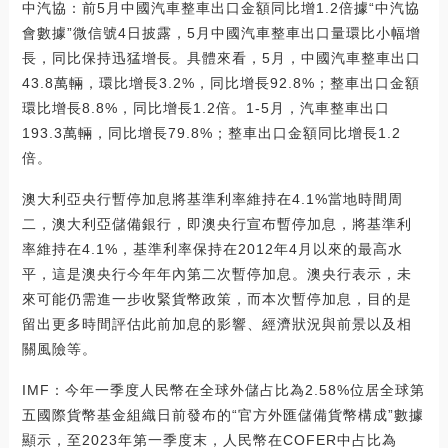
中汽協：前5月中國汽車整車出口金額同比增1.2倍據“中汽協
會數據”微信號4日披露，5月中國汽車整車出口量環比小幅增
長，同比保持迅猛增長。具體來看，5月，中國汽車整車出口
43.8萬輛，環比增長3.2%，同比增長92.8%；整車出口金額
環比增長8.8%，同比增長1.2倍。1-5月，汽車整車出口
193.3萬輛，同比增長79.8%；整車出口金額同比增長1.2
倍。
澳大利亞央行暫停加息將基準利率維持在4.1%當地時間周
二，澳大利亞儲備銀行，即澳央行宣布暫停加息，將基準利
率維持在4.1%，基準利率保持在2012年4月以來的最高水
平，這是澳央行今年年內第二次暫停加息。澳央行表示，未
來可能仍需進一步收緊貨幣政策，而本次暫停加息，目的是
留出更多時間評估此前加息的影響、經濟狀況與前景以及相
關風險等。
IMF：今年一季度人民幣在全球外儲占比為2.58%位居全球第
五國際貨幣基金組織日前發布的“官方外匯儲備貨幣構成”數據
顯示，至2023年第一季度末，人民幣在COFER中占比為