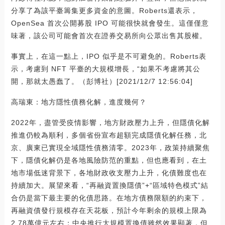
分享了為該平臺籌集更多資金的意圖。Roberts還表示，
OpenSea 首次公開募股 IPO 可能很快就會發生。這僅僅意
味著，該公司可能會首次在證券交易所向公眾出售其股權。
事實上，在這一點上，IPO 似乎是不可避免的。Roberts表
示，考慮到 NFT 平臺的大規模增長，“如果不考慮將其公
開，那就太愚蠢了。（彭博社）[2021/12/7 12:56:04]
高瑞東：地方隱性債務化解，進度幾何？
2022年，盡管受疫情影響，地方財政壓力上升，但隱債化解
推進仍較為順利，多個省份宣布超額完成隱債化解任務，北
京、廣東已實現全域隱性債務清零。2023年，政策持續聚焦
下，隱債化解仍是各地風險防范的重點，但也應看到，在土
地市場低迷背景下，各地財政收支壓力上升，化債難度也在
持續加大。展望來看，“再融資置換隱債”+“區域特色模式”結
合仍是當下最主要的化債思路。在地方債務限額的約束下，
再融資債發行規模存在天花板，預計今年剩余的規模上限為
2.78萬億元左右；中央推行大規模置換債雖然效果顯著，但