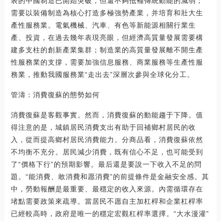
表的中國制造已開始突破，但還不夠抵補傳統動能的減弱；
需要以裝備制造為核心打造多極強勢產業，并培育和壯大生
產性服務業。電氣機械、汽車、有色等新能源相關行業生
產、投資，在過去幾年表現亮眼，但經濟高質量發展需要構
建多支柱的創新產業集群；制造業的高質量發展離不開生產
性服務業的支撐，需要加強信息服務、商業服務等生產性服
務業，推動我國服務業“走出去”深層次參與全球化分工。
管濤：消費復蘇的態勢如何
消費復蘇是客觀事實。然而，消費復蘇的動能趨于下降。值
得注意的是，城鎮居民消費支出有助于回補鄉村居民的收
入，從而提高鄉村居民消費能力。分商品看，消費復蘇依然
不均衡不充分。居民減少消費，既有信心不足，也可能受到
了“價格下行”的預期影響。最后還是要說一下收入不足的問
題。“能消費、敢消費和愿消費”的前提條件是金融安全感。其
中，勞動報酬是最重要、最穩定的收入來源。內需循環存在
堵點需要政策來疏導。當居民不愿自主加杠桿和企業杠桿率
已經較高時，政府是唯一的穩定宏觀杠桿率選擇。“大水漫灌”