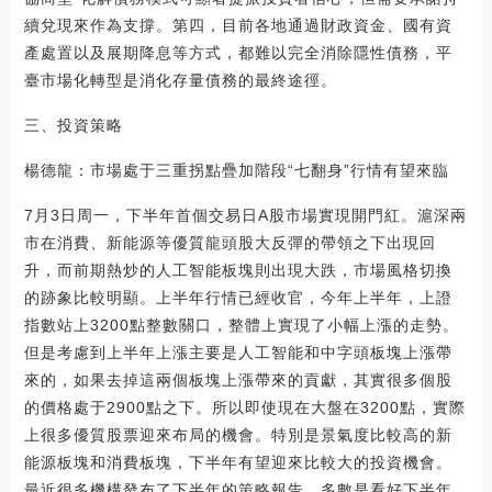
續兌現來作為支撐。第四，目前各地通過財政資金、國有資
產處置以及展期降息等方式，都難以完全消除隱性債務，平
臺市場化轉型是消化存量債務的最終途徑。
三、投資策略
楊德龍：市場處于三重拐點疊加階段“七翻身”行情有望來臨
7月3日周一，下半年首個交易日A股市場實現開門紅。滬深兩
市在消費、新能源等優質龍頭股大反彈的帶領之下出現回
升，而前期熱炒的人工智能板塊則出現大跌，市場風格切換
的跡象比較明顯。上半年行情已經收官，今年上半年，上證
指數站上3200點整數關口，整體上實現了小幅上漲的走勢。
但是考慮到上半年上漲主要是人工智能和中字頭板塊上漲帶
來的，如果去掉這兩個板塊上漲帶來的貢獻，其實很多個股
的價格處于2900點之下。所以即使現在大盤在3200點，實際
上很多優質股票迎來布局的機會。特別是景氣度比較高的新
能源板塊和消費板塊，下半年有望迎來比較大的投資機會。
最近很多機構發布了下半年的策略報告，多數是看好下半年