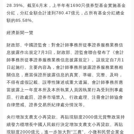
28.39%。截至6月末，上半年有1690只債券型基金實施基金
分紅，分紅金額合計達到780.47億元，占所有基金分紅總金
額的85.58%。
經濟新聞一覽
財政部、中國證監會：對會計師事務所從事證券服務業務信
息披露作出規定7月3日，財政部、證監會聯合發布了《會計
師事務所從事證券服務業務信息披露規定》。該規定自7月1
日起施行。主要內容為，會計師事務所披露證券服務業務相
關信息，應當保證所披露信息的真實、準確、完整、及時，
不得有虛假記載、誤導性陳述或重大遺漏。會計師事務所應
當披露上一年度本所及本所執業人員因執業行為受到刑事處
罰、行政處罰、證券市場禁入、行政處理、注冊會計師協會
自律懲戒、證券交易所紀律處分情況等。
央行增加支農支小再貸款、再貼現額度2000億元貨幣政策持
續發力穩增長中國人民銀行決定增加支農支小再貸款、再貼
現額度2000億元，進一步加大對“三農”、小微和民營企業金