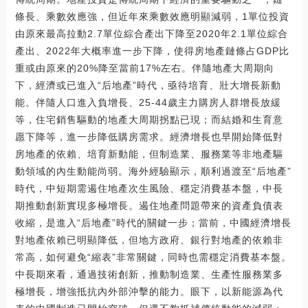
條長、乘數效應強，但近年來乘數效應明顯減弱，1單位投資
由原來最高拉動2.7單位綜合產出下降至2020年2.1單位綜合
產出、2022年大概率進一步下降，使得房地產鏈條占GDP比
重或由原來的20%降至當前17%左右。伴隨地產大周期向
下，經濟或已進入“后地產”時代，亟待培育、壯大增長新動
能。伴隨人口進入負增長、25-44歲主力購房人群增長放緩
等，住宅銷售驅動的地產大周期拐點已現；而結婚和生育意
愿下降等，進一步降低購房需求。經濟增長也早開始降低對
房地產的依賴、培育新動能，但制造業、服務業等非地產驅
動領域的內生動能尚弱。海外經驗顯示，順利過渡至“后地產”
時代，中短期需遏住地產次生風險、穩定消費基本盤，中長
期推動創新實現多極增長。遏住地產問題帶來的資產負債表
收縮，是進入“后地產”時代的關鍵一步；當前，中國經濟增長
對地產依賴已明顯降低，但地方政府、銀行對地產的依賴非
常高，如何避免“縮表”非常關鍵，同時也需穩定消費基本盤。
中長期來看，通過技術創新，推動制造業、生產性服務業多
極增長，增強抵抗內外部沖擊的能力。眼下，以新能源為代