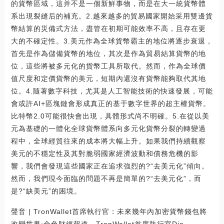
的貨幣區域，這并不是一個新鮮事物，而是在大一統貨幣體
系出現裂縫后的補充。2.越來越多的貿易國家開始采用雙邊貨
幣結算的災備式方法，盡管在初期可能效率不高，且存在更
大的不確定性。3.美元作為全球貨幣霸主的地位將逐步衰退，
首先是作為儲備貨幣的地位，其次是作為貿易結算貨幣的地
位，這些將被多元化的貨幣工具所取代。然而，作為全球價
值尺度和定價貨幣的美元，短期內還沒有貨幣能夠取代其地
位。4.隨著數字科技，尤其是人工智能技術的快速發展，可能
會或許AI+區塊鏈會形成真正的基于數字世界的超主權貨幣。
比特幣2.0可能很快會出現，具體形式尚不明確。5.在從以美
元為基礎的一體化全球貨幣體系向多元化貨幣分裂的轉變過
程中，全球經貿往來的成本將大幅上升。如果我們持續觀察
美元的不穩定性及其對脆弱國家經濟波動和債務危機的影
響，我們會發現這些國家正在追求強烈的?“去美元化”傾向。
然而，我們現今面臨的問題不再是簡單的?“去美元化”，而
是?“缺美元”的困境。
聲音 | TronWallet首席執行官：未來幾年內加密貨幣錢包將