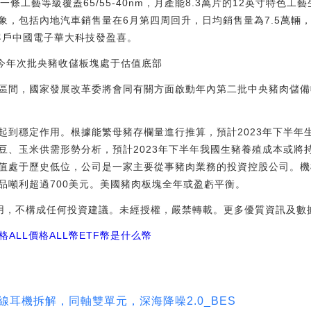
一條工藝等級覆蓋65/55-40nm，月產能8.3萬片的12英寸特色
象，包括內地汽車銷售量在6月第四周回升，日均銷售量為7.5萬輛
)客戶中國電子華大科技發盈喜。
啟動今年次批央豬收儲板塊處于估值底部
區間，國家發展改革委將會同有關方面啟動年內第二批中央豬肉儲備
起到穩定作用。根據能繁母豬存欄量進行推算，預計2023年下半年
豆、玉米供需形勢分析，預計2023年下半年我國生豬養殖成本或將
值處于歷史低位，公司是一家主要從事豬肉業務的投資控股公司。機構
品噸利超過700美元。美國豬肉板塊全年或盈虧平衡。
使用，不構成任何投資建議。未經授權，嚴禁轉載。更多優質資訊及數
價格ALL價格
ALL幣
ETF幣是什么幣
 Pro真無線耳機拆解，同軸雙單元，深海降噪2.0_BES