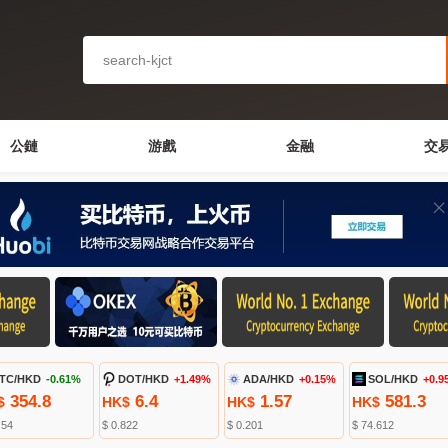
公鏈
游戲
金融
交
TC/HKD
-0.61%
DOT/HKD
+1.49%
ADA/HKD
+0.15%
SOL/HKD
+0.9
354.8
6.4
1.57
581.3
$
HK$
HK$
HK$
.54
$ 0.822
$ 0.201
$ 74.612