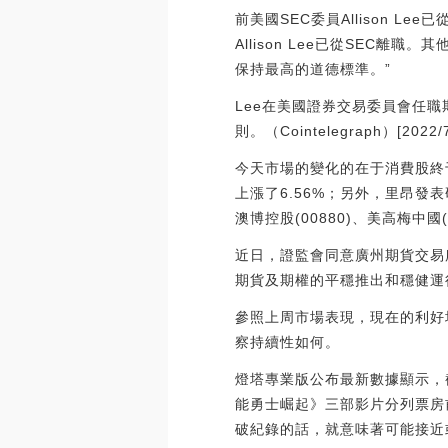
前美國SEC委員Allison 
Allison Lee已從SEC
保持最高的道德標準。”
Lee在美國證券交易委員會任
則。（Cointelegraph）[2022/7/
今天市場的變化的在于消費股終于
上漲了6.56%；另外，里昂發
澳博控股(00880)、美高梅中國
近日，證監會同意廣州期貨交易
期貨及期權的平穩推出和穩健運行。
參照上周市場表現，現在的利好
察持續性如何。
燈塔專業版公布最新數據顯示，截
能勇士崛起》三部影片分列票房前
破紀錄的話，就意味著可能接近