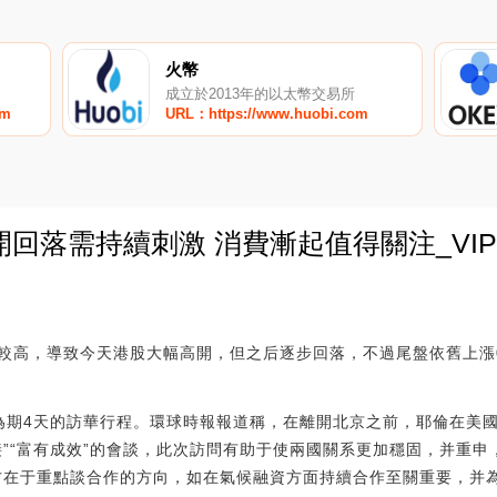
火幣
成立於2013年的以太幣交易所
om
URL：https://www.huobi.com
回落需持續刺激 消費漸起值得關注_VI
0
高，導致今天港股大幅高開，但之后逐步回落，不過尾盤依舊上漲0.6
為期4天的訪華行程。環球時報報道稱，在離開北京之前，耶倫在美
接”“富有成效”的會談，此次訪問有助于使兩國關系更加穩固，并重申
方在于重點談合作的方向，如在氣候融資方面持續合作至關重要，并