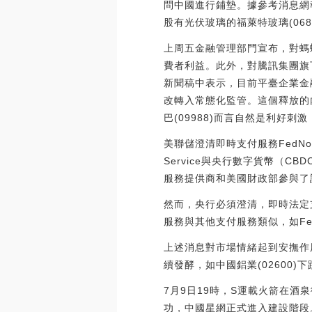
問中國進行鋪墊。據參考消息網
股有光伏玻璃的福萊特玻璃(0686
上周五金融管理部門宣布，對螞蟻
費者利益。此外，對騰訊集團旗
新聞稿中表示，目前平臺企業金
改轉入常態化監管。這個釋放的
巴(09988)而言自然是利好刺激
美聯儲澄清即時支付服務FedN
Service與央行數字貨幣（CBD
服務提供商和美國財政部參與了該系
然而，央行必須澄清，即時法定支
服務與其他支付服務類似，如Fedwi
上述消息對市場情緒起到安撫作
續發酵，如中國鋁業(02600)
7月9日19時，S運載火箭在
功，中國星網正式進入建設階段。