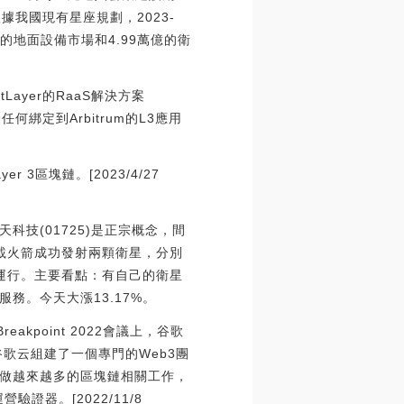
據我國現有星座規劃，2023-
億的地面設備市場和4.99萬億的衛
tLayer的RaaS解決方案
動任何綁定到Arbitrum的L3應用
 3區塊鏈。[2023/4/27
技(01725)是正宗概念，間
運載火箭成功發射兩顆衛星，分別
常運行。主要看點：有自己的衛星
務。今天大漲13.17%。
kpoint 2022會議上，谷歌
在谷歌云組建了一個專門的Web3團
做越來越多的區塊鏈相關工作，
證器。[2022/11/8