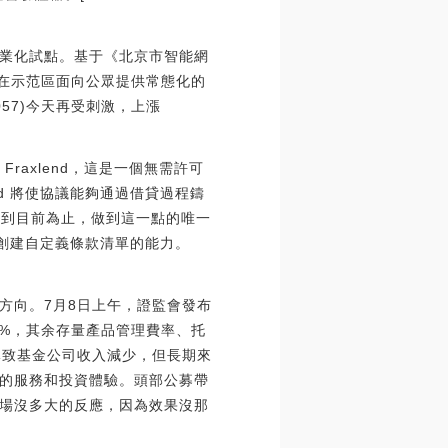
商業化試點。基于《北京市智能網
可在示范區面向公眾提供常態化的
57)今天再受刺激，上漲
出 Fraxlend，這是一個無需許可
end 將使協議能夠通過借貸過程鑄
取利息。到目前為止，做到這一點的唯一
交易創建自定義條款清單的能力。
方向。7月8日上午，證監會發布
2%，其余存量產品管理費率、托
期導致基金公司收入減少，但長期來
的服務和投資體驗。頭部公募帶
場沒多大的反應，因為效果沒那