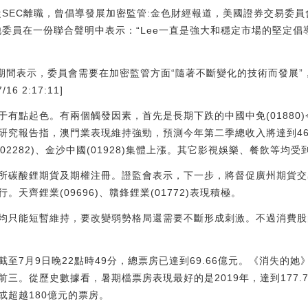
Lee已從SEC離職，曾倡導發展加密監管:金色財經報道，美國證券交易委
離職。其他委員在一份聯合聲明中表示：“Lee一直是強大和穩定市場的堅
職期間表示，委員會需要在加密監管方面“隨著不斷變化的技術而發展
16 2:17:11]
有點起色。有兩個觸發因素，首先是長期下跌的中國中免(01880)
表研究報告指，澳門業表現維持強勁，預測今年第二季總收入將達到46
(02282)、金沙中國(01928)集體上漲。其它影視娛樂、餐飲等均
所碳酸鋰期貨及期權注冊。證監會表示，下一步，將督促廣州期貨交
天齊鋰業(09696)、贛鋒鋰業(01772)表現積極。
均只能短暫維持，要改變弱勢格局還需要不斷形成刺激。不過消費股
至7月9日晚22點時49分，總票房已達到69.66億元。《消失的
三。從歷史數據看，暑期檔票房表現最好的是2019年，達到177.7
或超越180億元的票房。