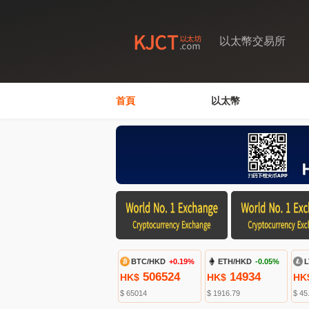
以太幣交易所
首頁
以太幣
BTC/HKD
+0.19%
ETH/HKD
-0.05%
L
506524
14934
HK$
HK$
HK
$ 65014
$ 1916.79
$ 45