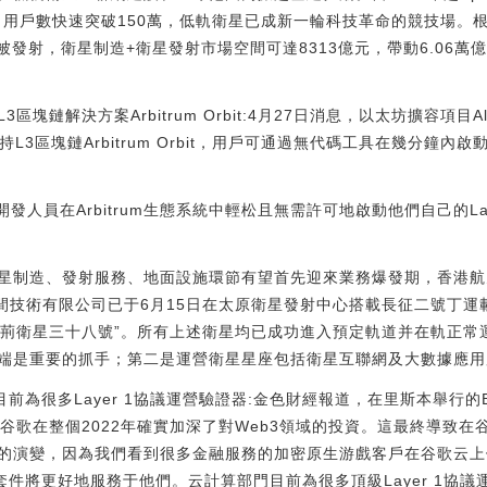
，用戶數快速突破150萬，低軌衛星已成新一輪科技革命的競技場。根
星被發射，衛星制造+衛星發射市場空間可達8313億元，帶動6.06萬
3區塊鏈解決方案Arbitrum Orbit:4月27日消息，以太坊擴容項目Al
ce）已支持L3區塊鏈Arbitrum Orbit，用戶可通過無代碼工具在幾分鐘內啟
允許開發人員在Arbitrum生態系統中輕松且無需許可地啟動他們自己的Layer
星制造、發射服務、地面設施環節有望首先迎來業務爆發期，香港航天科
空間技術有限公司已于6月15日在太原衛星發射中心搭載長征二號丁
金紫荊衛星三十八號”。所有上述衛星均已成功進入預定軌道并在軌正
端是重要的抓手；第二是運營衛星星座包括衛星互聯網及大數據應用服
為很多Layer 1協議運營驗證器:金色財經報道，在里斯本舉行的Brea
al表示，谷歌在整個2022年確實加深了對Web3領域的投資。這最終導致
的演變，因為我們看到很多金融服務的加密原生游戲客戶在谷歌云上
件將更好地服務于他們。云計算部門目前為很多頂級Layer 1協議運營驗