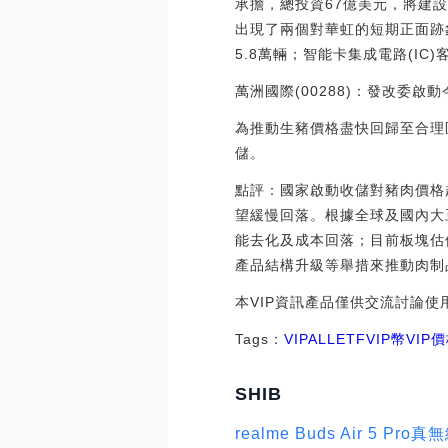
承擔，總投資67億美元，將建設
出現了兩個對華虹的短期正面跡
5.8萬輛；智能卡集成電路(IC
萬洲國際(00288)：發改委
為推動生豬價格盡快回歸至合理
儲。
點評：國家啟動收儲對豬肉價格
望緩慢回落。根據全球及國內大
能去化及成本回落；目前板塊估
產品結構升級等舉措來推動肉制
本VIP資訊產品僅供交流討論
Tags：
VIP
ALL
ETFVIP幣
VIP
SHIB
realme Buds Air 5