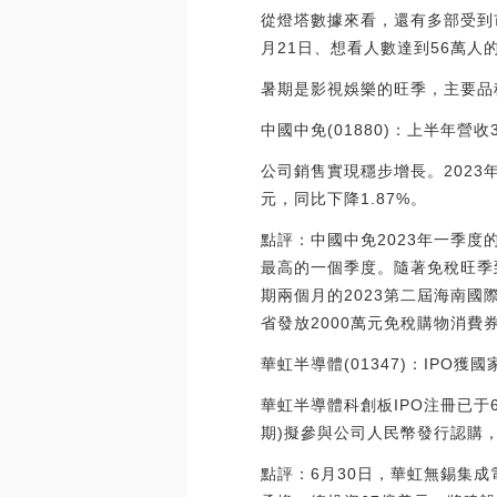
從燈塔數據來看，還有多部受到
月21日、想看人數達到56萬人
暑期是影視娛樂的旺季，主要品種：
中國中免(01880)：上半年營收
公司銷售實現穩步增長。2023年
元，同比下降1.87%。
點評：中國中免2023年一季度
最高的一個季度。隨著免稅旺季
期兩個月的2023第二屆海南
省發放2000萬元免稅購物消費
華虹半導體(01347)：IPO獲
華虹半導體科創板IPO注冊已于
期)擬參與公司人民幣發行認購
點評：6月30日，華虹無錫集