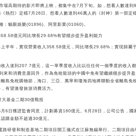
市場高期待的影片即將上映，都集中在7月下旬。如，想看人數達到8
的《熱烈》定檔7月28日、想看人數達到46萬人的《封神》第一部定檔
貓眼娛樂(01896)、阿里影業(01060)。
358.58億元同比增長29.68%有望穩步提升盈利能力
上半年，實現營業收入358.58億元，同比增長29.68%；實現歸屬
的收入達到207.7億元，這一單季度收入比以往任何一個季度的收
到來和消費意愿回升，作為免稅龍頭的中國中免有望繼續穩步提升盈
國際離島免稅購物節，海口、三亞、萬寧和瓊海四地將聯動全省離島免
券，有望激發旅游消費活力。
國家大基金二期30億戰投
6月6日獲證監會同意，計劃募資180億元。6月28日，公司公告，國
，認購金額不超過30億元。
成電路研發和制造基地二期項目開工儀式在江蘇無錫舉行。二期項目由