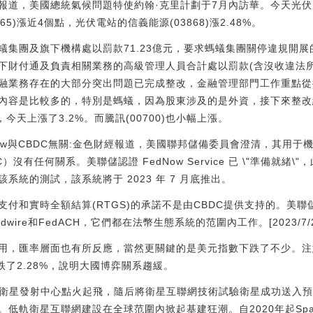
報道，美國總統氣候問題特使約翰·克里計劃于7月內訪華。今天光伏
5)漲近4個點，光伏電站的信義能源(03868)漲2.48%。
集團及旗下機構處以罰款71.23億元，要求螞蟻集團關停違規開展
下財付通及負責相關業務的高級管理人員合計處以罰款(含沒收違法所
融業務存在的大部分突出問題已完成整改，金融管理部門工作重點從
內容是比較多的，特別是螞蟻，因為股東涉及的是外資，接下來整改
，今天上漲了3.2%。而騰訊(00700)也小幅上漲。
ow與CBDC無關:金色財經報道，美國聯邦儲備委員會澄清，其用于機
C）沒有任何關系。美聯儲認證 FedNow Service 已 \"準備就緒\"
統的測試，該系統將于 2023 年 7 月底推出。
付和實時全額結算(RTGS)的承諾不是由CBDC提供支持的。美聯儲
re和FedACH，它們都在法幣生態系統的范圍內工作。[2023/7/20 1
用，匯率層面也有所反應，當然更關鍵的是美元指數下跌了不少。注
下跌了2.28%，說明大國博弈關系趨緩。
酒泉衛星發射中心點火起飛，隨后將衛星互聯網技術試驗衛星成功送入
低軌衛星互聯網建設在全球范圍內掀起基建狂潮。自2020年起Spa