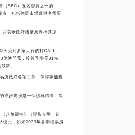
員會（SEC）五名委員之一的
定倡導者，包括強調市場參與者需要
”，并表示政府機構應保持其原
今天受到多家大行的打CALL，
0億澳門元，較首季增長31%。
受到鼓舞。
易所做好各項工作，保障碳酸鋰
的逐步走強是一個積極信號，觀
她》《八角籠中》《變形金剛：超
8億元，如果2023年暑期檔票房