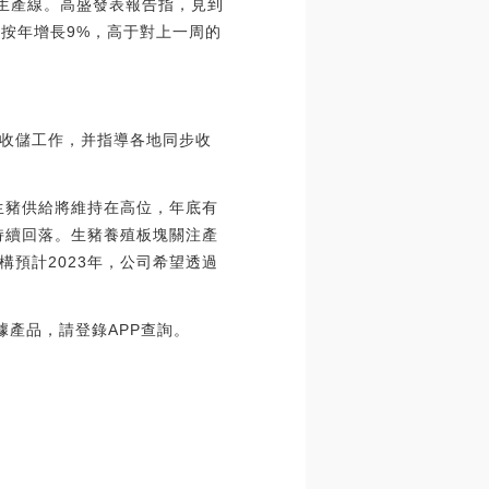
工藝生產線。高盛發表報告指，見到
，按年增長9%，高于對上一周的
收儲工作，并指導各地同步收
生豬供給將維持在高位，年底有
持續回落。生豬養殖板塊關注產
預計2023年，公司希望透過
據產品，請登錄APP查詢。