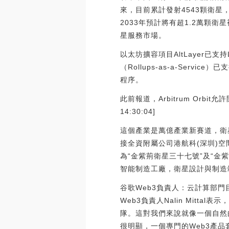
來，目前累計發射4543顆衛星
2033年預計將有超1.2萬顆衛
星服務市場。
以太坊擴容項目AltLayer已支持L
（Rollups-as-a-Servi
程序。
此前報道，Arbitrum Orbit
14:30:04]
這個產業是萬億產業新賽道，衛
接全資附屬公司港航科(深圳)
為“金紫荊衛星三十七號”及“
智能制造工廠，衛星設計與制造
谷歌Web3負責人：云計算部門目前
Web3負責人Nalin Mitt
隊。這對我們來說就像一個自然
很明顯，一個專門的Web3產品套