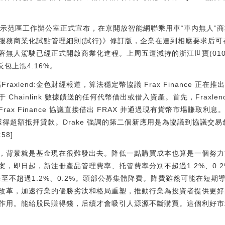
駛示范區工作辦公室正式宣布，在京開放智能網聯乘用車“車內無人”
服務商業化試點管理細則(試行)》修訂版，企業在達到相應要求后
無人駕駛已經正式開啟商業化進程。上周五遭減持的浙江世寶(010
也反包上漲4.16%。
場Fraxlend:金色財經報道，算法穩定幣協議 Frax Finance 正在推
Chainlink 數據饋送的任何代幣借出或借入資產。首先，Fraxl
允許 Frax Finance 協議直接借出 FRAX 并通過現有貨幣市場賺
臺上獲得超額抵押貸款。Drake 強調的第二個新應用是為協議到協議
:58]
，背景就是基金現在很難發出去。降低一點購買成本也算是一個努力
案，即日起，新注冊產品管理費率、托管費率分別不超過1.2%、0.
降至不超過1.2%、0.2%。頭部公募集體降費。降費雖然可能在短
改革，加速行業的優勝劣汰和格局重塑，推動行業為投資者提供更好
作用。能給股民賺得錢，后續才會吸引人源源不斷購買。這個利好市