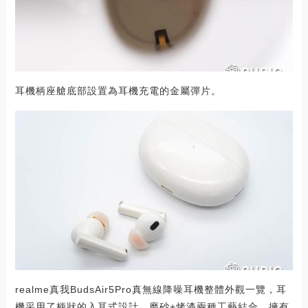
耳機柄座艙底部設置為耳機充電的金屬彈片。
realme真我BudsAir5Pro真無線降噪耳機整體外觀一覽，耳
機采用了柄狀的入耳式設計，磨砂+烤漆兩種工藝結合，擁有