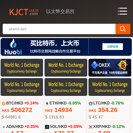
以太幣交易所
BTC/HKD
+0.14%
ETH/HKD
-0.05%
LTC/HKD
-0.76%
506272
14934
354.26
HK$
HK$
HK$
$ 64981.6
$ 1916.83
$ 45.47
ADA/HKD
+0.35%
SOL/HKD
+0.09%
XRP/HKD
-0.12%