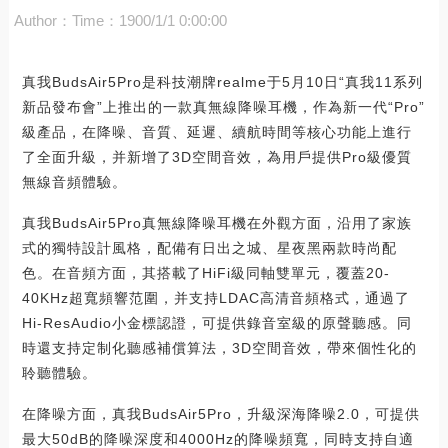
Author：
Time：1900/1/1 0:00:00
真我BudsAir5Pro是科技潮牌realme于5月10日“真我11系列
新品發布會”上推出的一款真無線降噪耳機，作為新一代“Pro”
級產品，在降噪、音質、延遲、續航時間等核心功能上進行
了全面升級，并新增了3D空間音效，為用戶提供Pro級優質
無線音頻體驗。
真我BudsAir5Pro真無線降噪耳機在外觀方面，沿用了家族
式的獨特設計風格，配備有日出之城、星夜黑兩款時尚配
色。在音頻方面，其搭載了HiFi級同軸雙單元，覆蓋20-
40KHz超寬頻響范圍，并支持LDAC高清音頻格式，通過了
Hi-ResAudio小金標認證，可提供錄音室級的原聲聽感。同
時還支持定制化聽感補償算法，3D空間音效，帶來個性化的
聆聽體驗。
在降噪方面，真我BudsAir5Pro，升級深海降噪2.0，可提供
最大50dB的降噪深度和4000Hz的降噪頻寬，同時支持自適