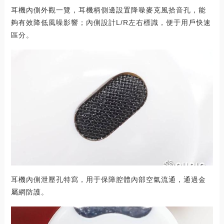
耳機內側外觀一覽，耳機柄側邊設置降噪麥克風拾音孔，能
夠有效降低風噪影響；內側設計L/R左右標識，便于用戶快速
區分。
耳機內側泄壓孔特寫，用于保障腔體內部空氣流通，通過金
屬網防護。