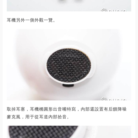
耳機另外一側外觀一覽。
取掉耳塞，耳機橢圓形出音嘴特寫，內部還設置有后饋降噪
麥克風，用于從耳道內部拾音。