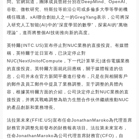
問。官網寫道，團隊成員曾經分別在DeepMind、OpenAI、
谷歌、微軟研究、特斯拉等前沿公司或多倫多大學等學術機
構任職過。xAI聯合創始人之一的GregYang表示，公司將深
入研究人工智能(AI)中的“深度學習的數學”，探索AI的“萬物
理論”，進而將整個AI技術推向新的高度。
英特爾(INTC.US)宣布停止對NUC業務的直接投資。有媒體
稱，英特爾于近日宣布，已決定停止對
NUC(NextUnitofCompute，下一代計算單元)迷你電腦業務
的直接投資。英特爾方面就此回應稱，關于媒體報道的信
息，公司并未在官方新聞平臺進行發布，只是在與相關客戶
的郵件及員工郵件中提及了業務調整。至于調整的具體內
容，根據英特爾方面的介紹，公司決定停止對NUC業務的直
接投資，并將其戰略調整為助力生態合作伙伴繼續推動NUC
的產品創新和業務增長。
法拉第未來(FFIE.US)宣布任命JonathanMaroko為代理首席
財務官并調整先前發布的財務報表項目。法拉第未來宣布，
任命JonathanMaroko為公司代理首席財務官(CFO)，自