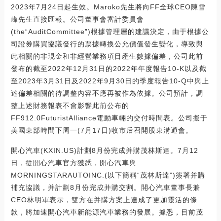
2023年7月24日起生效。Maroko先生將向FF全球CEO陳雪
峰先生直接匯報。公司董事會審計委員會
(the“AuditCommittee”)根據管理層的建議決定，由于根據公
司證券購買協議發行的票據轉換公允價值發生變化，導致與
此相關的非現金和非經營業務項目產生數據偏差，公司此前
發布的截至2022年12月31日的2022年年度報告10-K以及截
至2023年3月31日及2022年9月30日的季度報告10-Q中與上
述偏差相關的待調整內容不應再被作為依據。公司預計，調
整上述財務報表不會影響此前公布的
FF912.0FuturistAlliance電動車輛的交付時間表。公司擬于
美國東部時間下周一(7月17日)收市后召開股東溝通會。
開心汽車(KXIN.US)計劃8月份完成并購茂林斯達。7月12
日，從開心汽車官方獲悉，開心汽車與
MORNINGSTARAUTOINC.(以下簡稱“茂林斯達”)簽署并購
補充協議，并計劃8月份完成并購交割。開心汽車董事長兼
CEO林明軍表示，雙方在并購方案上達成了更加靈活的條
款，將加速開心汽車新能源汽車業務的發展。據悉，目前茂