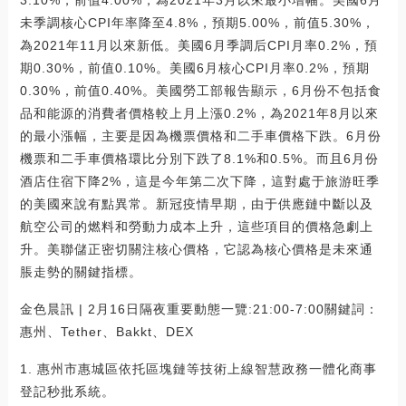
未季調核心CPI年率降至4.8%，預期5.00%，前值5.30%，
為2021年11月以來新低。美國6月季調后CPI月率0.2%，預
期0.30%，前值0.10%。美國6月核心CPI月率0.2%，預期
0.30%，前值0.40%。美國勞工部報告顯示，6月份不包括食
品和能源的消費者價格較上月上漲0.2%，為2021年8月以來
的最小漲幅，主要是因為機票價格和二手車價格下跌。6月份
機票和二手車價格環比分別下跌了8.1%和0.5%。而且6月份
酒店住宿下降2%，這是今年第二次下降，這對處于旅游旺季
的美國來說有點異常。新冠疫情早期，由于供應鏈中斷以及
航空公司的燃料和勞動力成本上升，這些項目的價格急劇上
升。美聯儲正密切關注核心價格，它認為核心價格是未來通
脹走勢的關鍵指標。
金色晨訊 | 2月16日隔夜重要動態一覽:21:00-7:00關鍵詞：
惠州、Tether、Bakkt、DEX
1. 惠州市惠城區依托區塊鏈等技術上線智慧政務一體化商事
登記秒批系統。