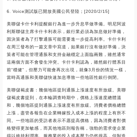
6. Voice測試版已開放美國公民登陸；[2020/2/15]
美聯儲卡什卡利提醒銀行為進一步升息早做準備。明尼阿波
利斯聯儲主席卡什卡利表示，銀行業必須為加息做好準備，
因決策者為了打擊通脹可能需要進一步提高利率。卡什卡利
在周三發布的一篇文章中寫道，如果銀行沒有做好準備，決
策者可能在管理通脹和支持金融穩定上面臨兩難，雖然通常
這兩個方面不會發生沖突。卡什卡利認為，雖然銀行體系目
前“穩健”，但壓力可能會再次出現，就像3月份的情況一樣，
當時高通脹和美聯儲快速加息導致一些地區性銀行倒閉。
美聯儲褐皮書：幾個地區提到通脹上漲速度有所放緩。美聯
儲褐皮書提到，在本輪調查時期中，價格上漲速度總體溫
和，幾個地區提到通脹上漲速度有所放緩。消費者價格總體
上漲，盡管各報告在企業轉嫁投入成本上漲的程度上有所不
同。一些地區的受訪者表示不愿提高價格，因為消費者對價
格變得更加敏感，而其他地區則報告稱，強勁的需求使企業
得以維持利潤率。服務業的投入成本壓力仍然很高，但制造