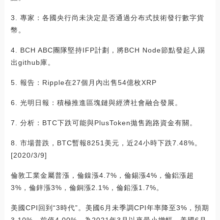
3. 專家：各國央行尚未決定是否通過分布式技術發行數字貨
幣。
4. BCH ABC團隊堅持IFP計劃，將BCH Node節點發起人踢
出github庫。
5. 報告：Ripple在27個月內出售54億枚XRP
6. 光明日報：積極推進區塊鏈與經濟社會融合發展。
7. 分析：BTC下跌可能與PlusToken拋售跑路資金有關。
8. 市場普跌，BTC暫報8251美元，近24小時下跌7.48%。
[2020/3/9]
倫敦工業金屬普漲，倫鎳漲4.7%，倫錫漲4%，倫鋁漲超
3%，倫鋅漲3%，倫銅漲2.1%，倫鉛漲1.7%。
美國CPI回到“3時代”。美國6月未季調CPI年率降至3%，預期
3.10%，前值4.00%，為2021年3月以來最小增幅。美國6月