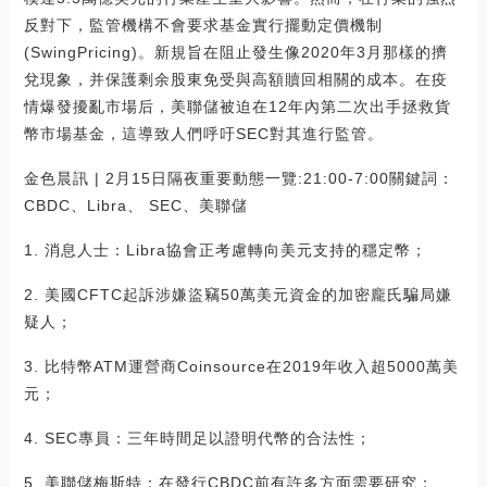
反對下，監管機構不會要求基金實行擺動定價機制
(SwingPricing)。新規旨在阻止發生像2020年3月那樣的擠
兌現象，并保護剩余股東免受與高額贖回相關的成本。在疫
情爆發擾亂市場后，美聯儲被迫在12年內第二次出手拯救貨
幣市場基金，這導致人們呼吁SEC對其進行監管。
金色晨訊 | 2月15日隔夜重要動態一覽:21:00-7:00關鍵詞：
CBDC、Libra、 SEC、美聯儲
1. 消息人士：Libra協會正考慮轉向美元支持的穩定幣；
2. 美國CFTC起訴涉嫌盜竊50萬美元資金的加密龐氏騙局嫌
疑人；
3. 比特幣ATM運營商Coinsource在2019年收入超5000萬美
元；
4. SEC專員：三年時間足以證明代幣的合法性；
5. 美聯儲梅斯特：在發行CBDC前有許多方面需要研究；