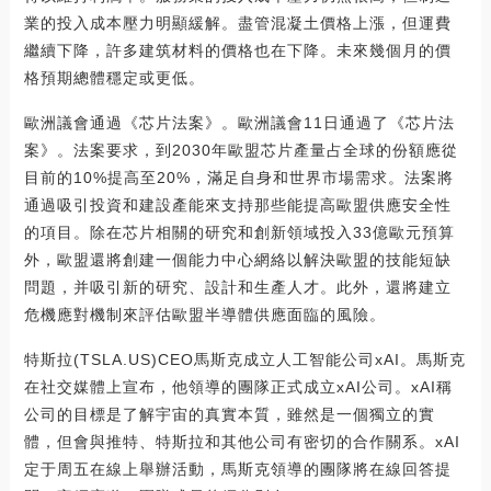
業的投入成本壓力明顯緩解。盡管混凝土價格上漲，但運費
繼續下降，許多建筑材料的價格也在下降。未來幾個月的價
格預期總體穩定或更低。
歐洲議會通過《芯片法案》。歐洲議會11日通過了《芯片法
案》。法案要求，到2030年歐盟芯片產量占全球的份額應從
目前的10%提高至20%，滿足自身和世界市場需求。法案將
通過吸引投資和建設產能來支持那些能提高歐盟供應安全性
的項目。除在芯片相關的研究和創新領域投入33億歐元預算
外，歐盟還將創建一個能力中心網絡以解決歐盟的技能短缺
問題，并吸引新的研究、設計和生產人才。此外，還將建立
危機應對機制來評估歐盟半導體供應面臨的風險。
特斯拉(TSLA.US)CEO馬斯克成立人工智能公司xAI。馬斯克
在社交媒體上宣布，他領導的團隊正式成立xAI公司。xAI稱
公司的目標是了解宇宙的真實本質，雖然是一個獨立的實
體，但會與推特、特斯拉和其他公司有密切的合作關系。xAI
定于周五在線上舉辦活動，馬斯克領導的團隊將在線回答提