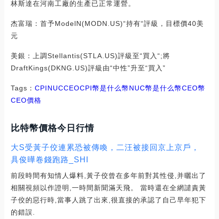
林斯達在河南工廠的生產已正常運營。
杰富瑞：首予ModelN(MODN.US)“持有“評級，目標價40美
元
美銀：上調Stellantis(STLA.US)評級至“買入“;將
DraftKings(DKNG.US)評級由“中性”升至“買入”
Tags：
CPI
NUC
CEO
CPI幣是什么幣
NUC幣是什么幣CEO幣
CEO價格
比特幣價格今日行情
大S受黃子佼連累恐被傳喚，二汪被接回京上京戶，
具俊曄卷錢跑路_SHI
前段時間有知情人爆料,黃子佼曾在多年前對其性侵,并曬出了
相關視頻以作證明,一時間新聞滿天飛。 當時還在全網譴責黃
子佼的惡行時,當事人跳了出來,很直接的承認了自己早年犯下
的錯誤.