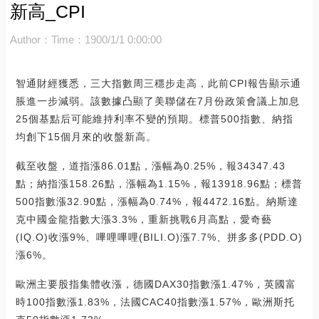
新高_CPI
Author：
Time：1900/1/1 0:00:00
智通財經獲悉，三大指數周三穩步走高，此前CPI報告顯示通
脹進一步減弱。該數據凸顯了美聯儲在7月份政策會議上加息
25個基點后可能維持利率不變的預期。標普500指數、納指
均創下15個月來的收盤新高。
截至收盤，道指漲86.01點，漲幅為0.25%，報34347.43
點；納指漲158.26點，漲幅為1.15%，報13918.96點；標普
500指數漲32.90點，漲幅為0.74%，報4472.16點。納斯達
克中國金龍指數大漲3.3%，重新挑戰6月高點，愛奇藝
(IQ.O)收漲9%、嗶哩嗶哩(BILI.O)漲7.7%、拼多多(PDD.O)
漲6%。
歐洲主要股指集體收漲，德國DAX30指數漲1.47%，英國富
時100指數漲1.83%，法國CAC40指數漲1.57%，歐洲斯托