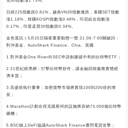
克50指數漲1.73%。
日經225指數跌0.81%，越南VN30指數微跌，泰國SET指數
漲1.18%，韓國KOSPI指數漲0.48%，印尼綜合指數漲
0.17%，印度孟買30指數跌0.34%。
金色晨訊 | 5月25日隔夜重要動態一覽:21:00-7:00關鍵詞：
對沖基金、AutoShark Finance、Chia、英國
1.對沖基金One River向SEC申請創建碳中和的比特幣ETF；
2.21世紀經濟網：打擊比特幣炒作，讓金融回歸服務實體經
濟本質；
3.高盛前執行董事：加密貨幣市場將實現100到200倍的增
長；
4.Marathon計劃在得克薩斯州的設施將容納73,000個比特幣
礦機；
5.BSC鏈上DeFi協議AutoShark Finance遭閃電貸攻擊；