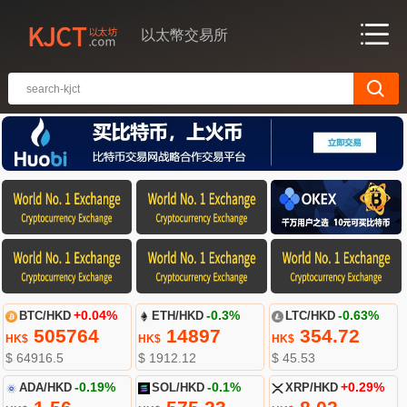
以太幣交易所
BTC/HKD
+0.04%
ETH/HKD
-0.3%
LTC/HKD
-0.63%
505764
14897
354.72
HK$
HK$
HK$
$ 64916.5
$ 1912.12
$ 45.53
ADA/HKD
-0.19%
SOL/HKD
-0.1%
XRP/HKD
+0.29%