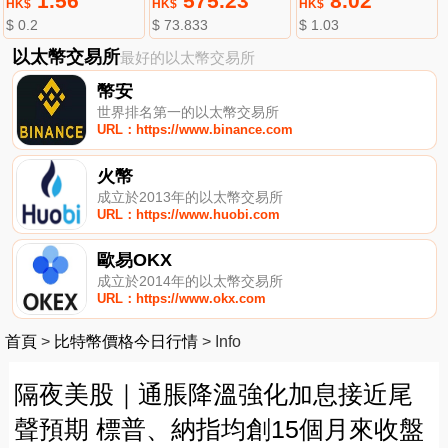
1.56
575.23
8.02
HK$
HK$
HK$
$ 0.2
$ 73.833
$ 1.03
以太幣交易所
最好的以太幣交易所
幣安
世界排名第一的以太幣交易所
URL：https://www.binance.com
火幣
成立於2013年的以太幣交易所
URL：https://www.huobi.com
歐易OKX
成立於2014年的以太幣交易所
URL：https://www.okx.com
首頁
>
比特幣價格今日行情
>
Info
隔夜美股｜通脹降溫強化加息接近尾
聲預期 標普、納指均創15個月來收盤