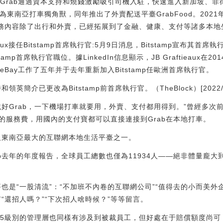
，Grab通過資本支持和燒錢激勵吸引司機入駐，快速進入新加坡、
er成為東南亞打車獨角獸，同年推出了外賣配送平臺GrabFood。202
服務內容除了出行和外賣，已經拓展到了金融、健康、支付等諸多本地
ftieaux接任Bitstamp首席執行官:5月9日消息，Bitstamp宣布其首席執
Bitstamp首席執行官職位。據LinkedIn信息顯示，JB Graftieaux在
往eBay工作了五年并于去年重新加入Bitstamp任歐洲首席執行官。
和領英簡介已更改為Bitstamp前首席執行官。（TheBlock）[2022/5/9
好Grab，一下機場打車就要用，外賣、支付都用得到。”曾經多次前
的服務費，用國內的支付寶都可以直接連接到Grab在本地打車。
遍及東南亞最大的互聯網本地生活平臺之一。
b去年的年度報告，全球員工總數也僅為11934人——絕非體量龐
評也是“一股清流”：“不加班不內卷的互聯網公司”“值得去的小而美外
有“還招人嗎？”“下次招人啥時候？”等等留言。
司G5級別的管理層也同樣有涉及到被裁員工，但好處在于賠償額度尚