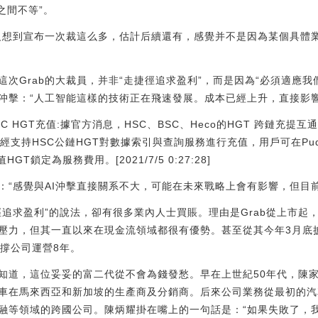
4之間不等”。
沒想到宣布一次裁這么多，估計后續還有，感覺并不是因為某個具體業務
次Grab的大裁員，并非“走捷徑追求盈利”，而是因為“必須適應我
大沖擊：“人工智能這樣的技術正在飛速發展。成本已經上升，直接影
HSC HGT充值:據官方消息，HSC、BSC、Heco的HGT 跨鏈充提互
h已經支持HSC公鏈HGT對數據索引與查詢服務進行充值，用戶可在Puddi
GT鎖定為服務費用。[2021/7/5 0:27:28]
：“感覺與AI沖擊直接關系不大，可能在未來戰略上會有影響，但目
徑追求盈利”的說法，卻有很多業內人士買賬。理由是Grab從上市起
壓力，但其一直以來在現金流領域都很有優勢。甚至從其今年3月底
支撐公司運營8年。
知道，這位妥妥的富二代從不會為錢發愁。早在上世紀50年代，陳
車在馬來西亞和新加坡的生產商及分銷商。后來公司業務從最初的汽
融等領域的跨國公司。陳炳耀掛在嘴上的一句話是：“如果失敗了，