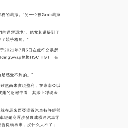
的裁撤。”另一位被Grab裁掉
們的運營環境”。他尤其還提到了
響了競爭格局。”
通于2021年7月5日在虎符交易所
ngSwap兌換HSC HGT，在
前是感受不到的。”
，雖然尚未實現盈利，在東南亞以
披露的財報中看，其賬上凈現金
家就在馬來西亞獲得汽車特許經營
車經銷商逐步發展成橫跨汽車零
我會從頭再來，沒什么大不了；