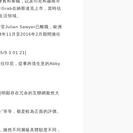
菲律賓和泰國，以及印尼和越南市
1年Grab在納斯達克上市，當時估
生活領域。
行官Julian Sawyer已離職，歐洲
2014年11月至2016年2月期間擔任
 3:01:21]
往印尼，從事跨境生意的Abby
大到明顯存在冗余的互聯網龐然大
企”等等，都是較為正面的評價。
可，雖然不同層級具體額度不同，