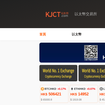
以太幣交易所
首頁
以太幣
BTC/HKD
+0.17%
ETH/HKD
+0.07%
L
506421
14952
HK$
HK$
HK
$ 65000.8
$ 1919.08
$ 45