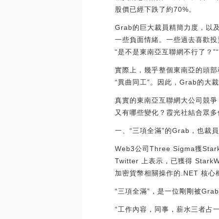
股價已經下跌了約70%。
Grab的巨大裁員精簡力度，以
一些負面情緒。一些過去喜歡投
“是不是東南亞互聯網不行了？”
實際上，幾乎整個東南亞的頭部
“異曲同工”。因此，Grab
真實的東南亞互聯網大公司競爭
又有哪些變化？霞光社結合眾多
一、“三項全滿”的Grab，也裁
Web3公司Three Sigma獲S
Twitter 上表示，已獲得 Sta
加密貨幣相關操作的.NET 核心框架 
“三項全滿”，是一位剛剛被Gr
“工作內容，同事，薪水三者占