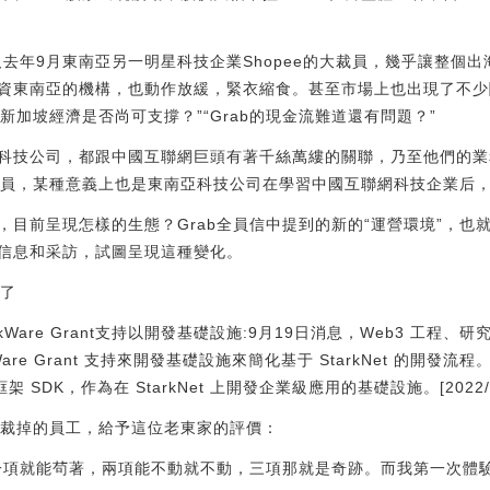
及去年9月東南亞另一明星科技企業Shopee的大裁員，幾乎讓整個
資東南亞的機構，也動作放緩，緊衣縮食。甚至市場上也出現了不少
“新加坡經濟是否尚可支撐？”“Grab的現金流難道還有問題？”
科技公司，都跟中國互聯網巨頭有著千絲萬縷的關聯，乃至他們的業
的大裁員，某種意義上也是東南亞科技公司在學習中國互聯網科技企業后
，目前呈現怎樣的生態？Grab全員信中提到的新的“運營環境”，也
信息和采訪，試圖呈現這種變化。
員了
tarkWare Grant支持以開發基礎設施:9月19日消息，Web3 工程、研究
rkWare Grant 支持來開發基礎設施來簡化基于 StarkNet 的開發
SDK，作為在 StarkNet 上開發企業級應用的基礎設施。[2022/9/19
ab裁掉的員工，給予這位老東家的評價：
一項就能茍著，兩項能不動就不動，三項那就是奇跡。而我第一次體驗