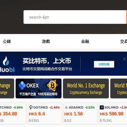
公鏈
游戲
金融
交
TC/HKD
-0.59%
DOT/HKD
+1.44%
ADA/HKD
-0.53%
SOL/HKD
+1.9
354.88
6.4
1.56
586.98
$
HK$
HK$
HK$
.55
$ 0.821
$ 0.2
$ 75.341