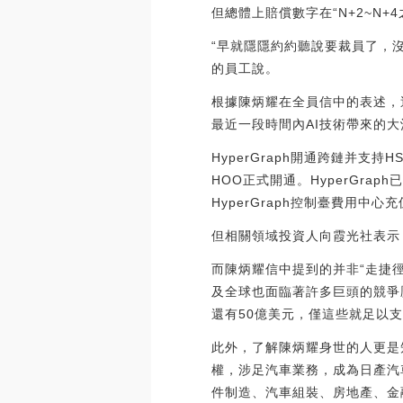
但總體上賠償數字在“N+2~N+
“早就隱隱約約聽說要裁員了，
的員工說。
根據陳炳耀在全員信中的表述，這
最近一段時間內AI技術帶來的
HyperGraph開通跨鏈并支持
HOO正式開通。HyperGrap
HyperGraph控制臺費用中心充值H
但相關領域投資人向霞光社表示
而陳炳耀信中提到的并非“走捷
及全球也面臨著許多巨頭的競爭
還有50億美元，僅這些就足以
此外，了解陳炳耀身世的人更是
權，涉足汽車業務，成為日產汽
件制造、汽車組裝、房地產、金