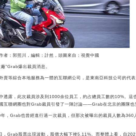
作者：郭照川，編輯：計然，頭圖來自：視覺中國
大廠”Grab爆出裁員消息。
外賣等綜合本地服務為一體的互聯網公司，是東南亞科技公司的代表
透露，此次裁員涉及到1000余位員工，約占總員工數的10%。這也
互聯網圈也對Grab裁員引發了一陣討論——Grab在北京的團隊也
0年，Grab也曾經進行過一次裁員，但那次被曝出的裁員人數為36
，Grab股票出現波動，股價大幅下挫5.11%。而整體上看，自202