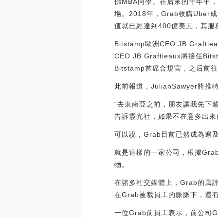
佛MBA同學。在后來的十年中
場。2018年，Grab收購Ub
值就已經達到400億美元，其
Bitstamp歐洲CEO JB Gra
CEO JB Graftieaux將接任
Bitstamp首席合規官，之后前
此前報道，JulianSawyer將推特
“去東南亞之前，朋友讓我先下載
告訴霞光社，如果不在意多出來
可以說，Grab目前已然成為
就是這樣的一家公司，根據Gra
物。
在諸多社交媒體上，Grab的風
在Grab被裁員工的脈脈下，還
一位Grab前員工表示，前公