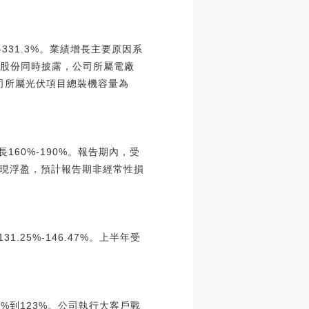
%-331.3%。業績增長主要原因系
贛能股份同時披露，公司所屬電廠
，公司所屬光伏項目總裝機容量為
長160%-190%。報告期內，受
現浮盈，預計報告期非經常性損
1.25%-146.47%。上半年受
3%到123%。公司執行大客戶戰