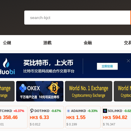
公鏈
游戲
金融
交
TC/HKD
+0.37%
DOT/HKD
-0.67%
ADA/HKD
-0.33%
SOL/HKD
-0.0
358.46
6.33
1.55
594.82
$
HK$
HK$
HK$
.01
$ 0.812
$ 0.199
$ 76.347