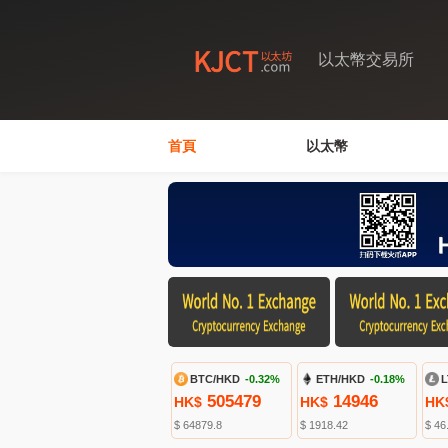
以太幣交易所
首頁
以太幣
BTC/HKD
-0.32%
ETH/HKD
-0.18%
L
505479
14946
HK$
HK$
HK
$ 64879.8
$ 1918.42
$ 46