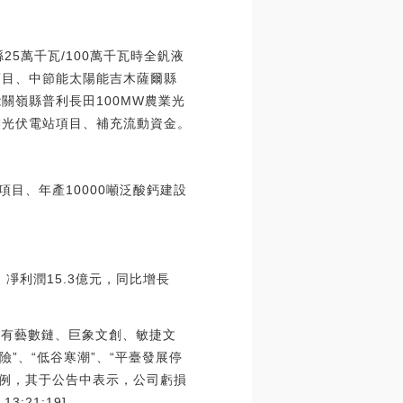
25萬千瓦/100萬千瓦時全釩液
電項目、中節能太陽能吉木薩爾縣
關嶺縣普利長田100MW農業光
業光伏電站項目、補充流動資金。
建項目、年產10000噸泛酸鈣建設
%；凈利潤15.3億元，同比增長
已有藝數鏈、巨象文創、敏捷文
”、“低谷寒潮”、“平臺發展停
為例，其于公告中表示，公司虧損
:21:19]