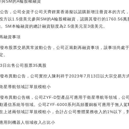
參與SM的A輪股權融資
間公告，公司全資子公司天齊鋰業香港擬以認購新增注冊資本的方式，與smart
方以1.5億美元參與SM的A輪股權融資，認購其發行的1760.56
。SM本輪融資的總計融資額度為2.5億美元至3億美元。
再融資事項
3日晚間發布股票交易異常波動公告，公司正籌劃再融資事項，該事項尚
定。
3日出售公司股票35萬股
日晚間發布異動公告，公司實控人陳利祥于2023年7月13日以大宗交易
衛星導航領域訂單規模較小
日晚間發布異動公告稱，公司ZYF-D型產品可應用于衛星導航等領域，公司
動通信系統等領域。公司ZYF-6000系列高頻覆銅板可應用于無人
在上述兩領域訂單規模較小，合計占公司整體業務收入的1%以下，
應用到機器人領域收入占比小