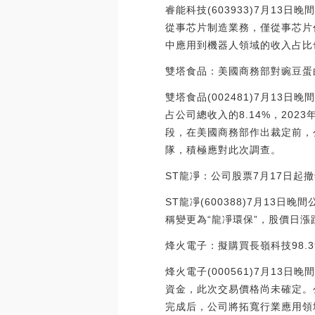
睿能科技(603933)7月1
從事芯片制造業務，僅從事芯片
中應用到機器人領域的收入占比
雙塔食品：美國商務部對豌豆蛋
雙塔食品(002481)7月1
占公司總收入的8.14%，202
段，在美國商務部作出裁定前，
隊，積極應對此次調查。
ST龍凈：公司股票7月17日起
ST龍凈(600388)7月13
稱變更為“龍凈環保”，股價日漲
烽火電子：擬購買長嶺科技98.3
烽火電子(000561)7月13
資金，此次交易價格尚未確定。
完成后，公司將拓寬行業應用領