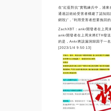
在“紅藍對抗”實戰練兵中，浦東
通過話術給受害者構建了認知陷阱
銷毀)”，“利用受害者想要挽
ZachXBT：ankr開發者在
ankr開發者在上周末將ETH
的是，Ankr將該漏洞歸因于一
[2023/1/4 9:50:13]