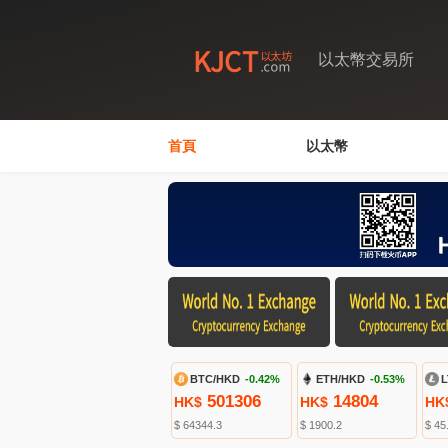
以太幣交易所
首頁
以太幣
BTC/HKD
-0.42%
ETH/HKD
-0.53%
L
501306
14804
HK$
HK$
HK
$ 64344.3
$ 1900.2
$ 45