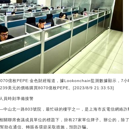
070億枚PEPE:金色財經報道，據Lookonchain監測數據顯示，
239美元的價格購買8070億枚PEPE。[2023/8/9 21:33:53]
人員時刻準備接警
—中山北一路803號院，最忙碌的樓宇之一，是上海市反電信網絡詐
相關聯席會議成員單位的標題下，掛有27家單位牌子。辦公的，除
，幫助在通信、轉賬各環節采取措施，預防詐騙。