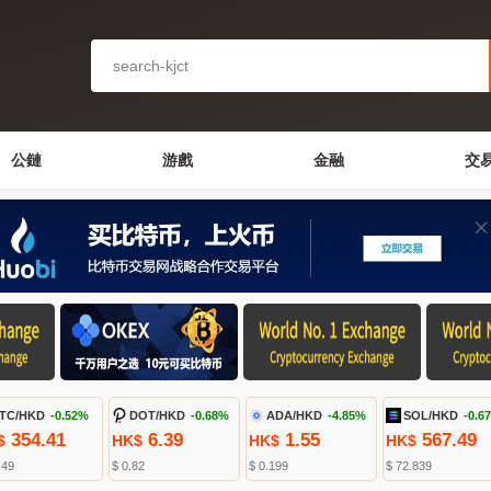
公鏈
游戲
金融
交
TC/HKD
-0.52%
DOT/HKD
-0.68%
ADA/HKD
-4.85%
SOL/HKD
-0.6
354.41
6.39
1.55
567.49
$
HK$
HK$
HK$
.49
$ 0.82
$ 0.199
$ 72.839