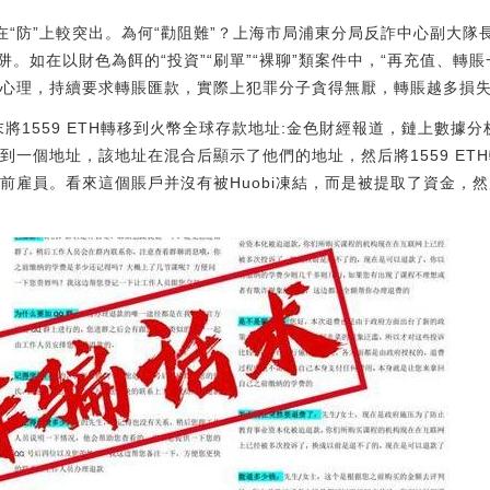
在“防”上較突出。為何“勸阻難”？上海市局浦東分局反詐中心副大
。如在以財色為餌的“投資”“刷單”“裸聊”類案件中，“再充值、轉
回的心理，持續要求轉賬匯款，實際上犯罪分子貪得無厭，轉賬越多損失
上周末將1559 ETH轉移到火幣全球存款地址:金色財經報道，鏈上數據分
發送到一個地址，該地址在混合后顯示了他們的地址，然后將1559 E
名前雇員。看來這個賬戶并沒有被Huobi凍結，而是被提取了資金，