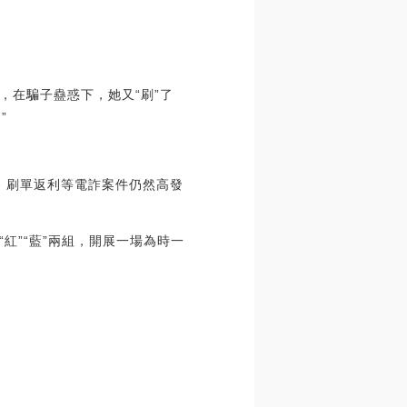
，在騙子蠱惑下，她又“刷”了
”
服、刷單返利等電詐案件仍然高發
紅”“藍”兩組，開展一場為時一