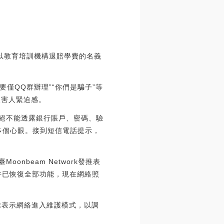
要以教育培訓機構退賠學費的名義
僅QQ群辦理”“你們是騙子”等
被害人緊迫感。
，絕不能透露銀行賬戶、密碼、驗
多個心眼。接到短信電話提示，
nbeam Network發推表
并已恢復全部功能，現在網絡照
發推表示網絡進入維護模式，以調