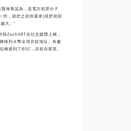
隊長龔海青認為，是電詐犯罪分子
賬一些，就把之前的還來(或把視頻
越大。”
析師ZachXBT在社交媒體上稱，
TH轉移到火幣全球存款地址。有趣
然后橋接到了BSC，目前在那里。