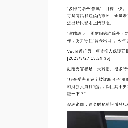
“多部門聯合‘作戰’，目標：快
可疑電話和短信的市民，全量發
派出所民警則上門勸阻。
“實踐證明，電信網絡詐騙是可
作，努力守住“資金出口”。今年
Vauld獲得另一項債權人保護延期
[2023/3/27 13:29:35]
勸阻受害者是一大難點。很多時
“很多受害者完全被詐騙分子‘
司財務人員打電話，勸阻其不要
認一下？”
幾經來回，這名財務驗證后發現