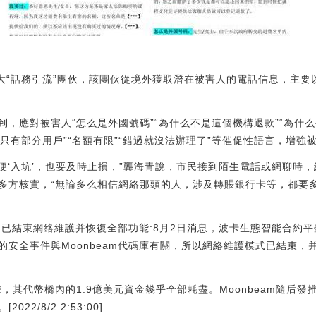
特大“話務引流”團伙，該團伙從境外獲取潛在被害人的電話信息，主
，應對被害人“怎么是外國號碼”“為什么不是這個機構退款”“為什么要
“只有部分用戶”“名額有限”“錯過就沒法辦理了”等催促性語言，增強
即便‘入坑’，也要及時止損，”龔海青說，市民接到陌生電話或網聊時
多方核實，“無論多么相信網絡那頭的人，涉及轉賬銀行卡等，都要
，已結束網絡維護并恢復全部功能:8月2日消息，波卡生態智能合約平臺Moo
的安全事件與Moonbeam代碼庫有關，所以網絡維護模式已結束，
擊，其代幣橋內的1.9億美元資金幾乎全部耗盡。Moonbeam隨后
2/8/2 2:53:00]