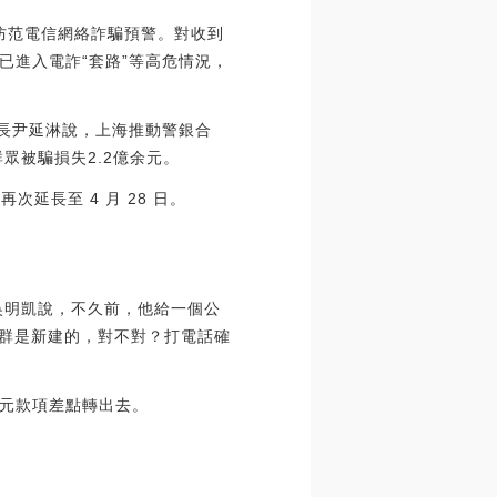
展防范電信網絡詐騙預警。對收到
已進入電詐“套路”等高危情況，
隊長尹延淋說，上海推動警銀合
眾被騙損失2.2億余元。
次延長至 4 月 28 日。
吳明凱說，不久前，他給一個公
個群是新建的，對不對？打電話確
萬元款項差點轉出去。