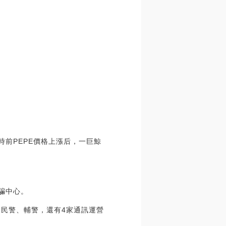
7小時前PEPE價格上漲后，一巨鯨
騙中心。
了民警、輔警，還有4家通訊運營