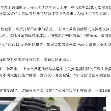
。”屏幕上數據顯示，僅記者造訪的這天上午，中心就對21萬人次開
送提示短信；市民有點擊可疑鏈接等中危情形，AI或人工電話提醒；
防性犯罪，事后打擊不如事前防范。”上海市局刑偵總隊九支隊副支
以來，依托資金防阻體系建設，攔截涉詐轉賬資金7.6億余元，追回群
至4月28日:金色財經報道，加密貨幣借貸平臺 Vauld 債權人保護期再
候即便對受害者進行勸阻，都難以阻止損失。
洗腦’，聽不進。”上海市反電信網絡詐騙中心負責電話勸阻的工勤主管
給不明來源的賬戶轉賬，對方矢口否認被騙。“你‘老板’發指令的這
確實受騙了。詐騙分子全套“復制”了公司老板的社交賬號，一筆15