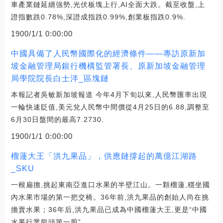
車產業鏈延續強勢,光伏板塊上行,AI全面大跌。截至收盤,上
證指數跌0.78%,深證成指跌0.99%,創業板指跌0.9%.
1900/1/1 0:00:00
中國具備了人民幣國際化的經濟條件——專訪原新加
坡金融管理局銀行機構監管署長、原新加坡金融管理
局學院院長白士泮_區塊鏈
本報記者吳敏新加坡報道 今年4月下旬以來,人民幣匯率出現
一輪快速貶值,美元兌人民幣中間價從4月25日的6.88,調整至
6月30日盤間的最高7.2730.
1900/1/1 0:00:00
榴蓮大王「洪九果品」，供應鏈撐起的萬億江湖路
_SKU
一根扁擔,挑起東南亞進口水果的半壁江山。一顆榴蓮,穩坐國
內水果市場的第一把交椅。36年前,洪九果品的創始人尚在挑
擔賣水果；36年后,洪九果品已成為中國榴蓮大王,更是“中國
水果行業龍頭第一股”.