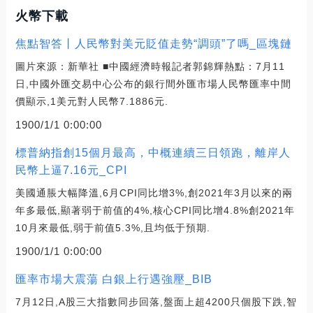
火幣下載
焦點智答丨人民幣對美元貶值走勢“調頭”了嗎_區塊鏈
圖片來源：新華社 ■中國經濟時報記者郭錦輝熱點：7月11
日,中國外匯交易中心公布的銀行間外匯市場人民幣匯率中間
價顯示,1美元對人民幣7.1886元.
1900/1/1 0:00:00
標普納指創15個月最高，中概連續三日領跑，離岸人
民幣上逼7.16元_CPI
美國通脹大幅降溫,6月CPI同比增3%,創2021年3月以來的兩
年多最低,顯著弱于前值的4%,核心CPI同比增4.8%創2021年
10月來最低,弱于前值5.3%,且均低于預期.
1900/1/1 0:00:00
匯率市場大震蕩 白銀上行遇強壓_BIB
7月12日,A股三大指數同步回落,盤面上超4200只個股下跌,智