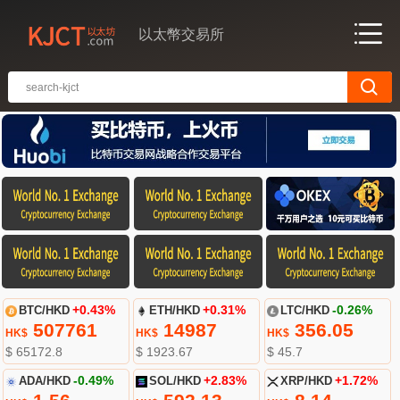
以太幣交易所
BTC/HKD
+0.43%
ETH/HKD
+0.31%
LTC/HKD
-0.26%
507761
14987
356.05
HK$
HK$
HK$
$ 65172.8
$ 1923.67
$ 45.7
ADA/HKD
-0.49%
SOL/HKD
+2.83%
XRP/HKD
+1.72%