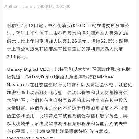
Author：
Time：1900/1/1 0:00:00
財聯社7月12日電，中石化油服(01033.HK)在港交所發布公
告，預計上半年屬于上市公司股東的凈利潤約為人民幣3.26
億元，比上年同期增加人民幣1.26億元，增幅62.8%；歸屬
于上市公司股東扣除非經常性損益后的凈利潤約為人民幣
2.85億元。
Galaxy Digital CEO：比特幣和以太坊社區應該休戰:金色財
經報道，GalaxyDigital創始人兼首席執行官Michael
Novogratz在社交媒體呼吁比特幣和以太坊社區休戰，以避免
加密社區出現兩極分化心態，強調比特幣和以太坊都擁有強
大的社區，他們相信各自數字資產的未來并準備在其中投入
大量財富。兩個派系之間的不和源于每種加密貨幣的不同價
值主張和應用，比特幣通常被視為價值存儲和數字黃金，與
以太坊競爭，后者渴望成為各種應用程序和智能合約的去中
心化平臺，但“比較披薩和漢堡哪個好吃”沒有意義。
[2023/3/27 13:28:15]