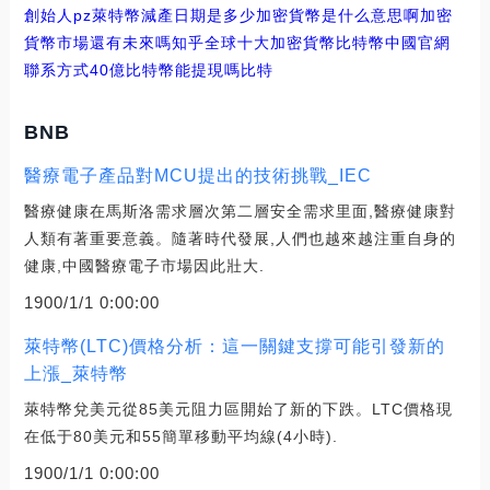
創始人pz
萊特幣減產日期是多少加密貨幣是什么意思啊
加密
貨幣市場還有未來嗎知乎
全球十大加密貨幣比特幣中國官網
聯系方式
40億比特幣能提現嗎
比特
BNB
醫療電子產品對MCU提出的技術挑戰_IEC
醫療健康在馬斯洛需求層次第二層安全需求里面,醫療健康對
人類有著重要意義。隨著時代發展,人們也越來越注重自身的
健康,中國醫療電子市場因此壯大.
1900/1/1 0:00:00
萊特幣(LTC)價格分析：這一關鍵支撐可能引發新的
上漲_萊特幣
萊特幣兌美元從85美元阻力區開始了新的下跌。LTC價格現
在低于80美元和55簡單移動平均線(4小時).
1900/1/1 0:00:00