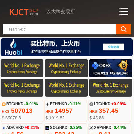
以太幣交易所
BTC/HKD
-0.01%
ETH/HKD
-0.11%
LTC/HKD
+0.09%
507013
14957
357.45
HK$
HK$
HK$
$ 65076.8
$ 1919.82
$ 45.88
ADA/HKD
+0.21%
SOL/HKD
-0.25%
XRP/HKD
-0.44%