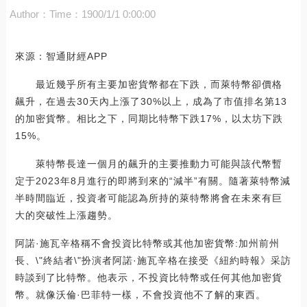
Author：
Time：1900/1/1 0:00:00
來源：智通財經APP
最近幾乎所有主要加密貨幣都在下跌，而萊特幣卻價格
飆升，在過去30天內上漲了30%以上，成為了市值排名第13
的加密貨幣。相比之下，同期比特幣下跌17%，以太坊下跌
15%。
萊特幣長達一個月的飆升的主要推動力可能與該代幣暫
定于2023年8月進行的即將到來的“減半”有關。隨著萊特幣減
半時間臨近，投資者可能認為所持的萊特幣將會在未來有巨
大的突破性上漲趨勢。
阿諾·施瓦辛格稱不會投資比特幣或其他加密貨幣:加州前州
長、\"終結者\"扮演者阿諾·施瓦辛格在接受《紐約時報》采訪
時談到了比特幣。他表示，不投資比特幣或任何其他加密貨
幣。就像沃倫·巴菲特一樣，不會投資他不了解的東西。