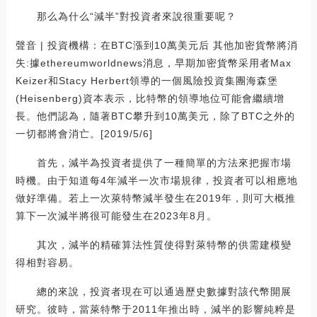
那么為什么“減半”對投資者來說很重要呢？
聲音 | 投資機構：在BTC漲到10萬美元后 其他加密貨幣將消
失:據ethereumworldnews消息，早期加密貨幣采用者Max
Keizer和Stacy Herbert領導的一個風險投資集團海森堡
(Heisenberg)資本表示，比特幣的領導地位可能會繼續增
長。他們認為，隨著BTC攀升到10萬美元，除了BTC之外的
一切都將會消亡。[2019/5/6]
首先，減半為投資者提供了一種簡單的方法來把握市場
時機。由于知道每4年減半一次市場規律，投資者可以相應地
做好準備。若上一次萊特幣減半發生在2019年，則可大概推
算下一次減半將很可能發生在2023年8月。
其次，減半的精確算法性質使得對萊特幣的供需建模變
得相對容易。
總的來說，投資者現在可以通過歷史數據對該代幣開展
研究。彼時，當萊特幣于2011年推出時，減半的影響純粹是