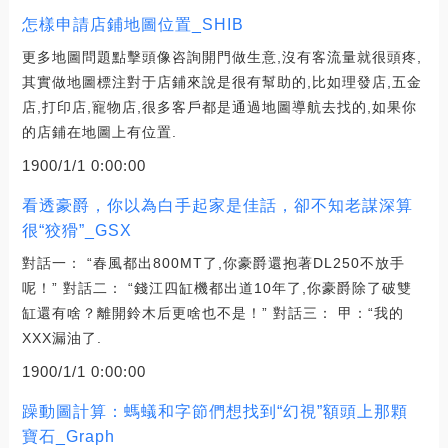
怎樣申請店鋪地圖位置_SHIB
更多地圖問題點擊頭像咨詢開門做生意,沒有客流量就很頭疼,
其實做地圖標注對于店鋪來說是很有幫助的,比如理發店,五金
店,打印店,寵物店,很多客戶都是通過地圖導航去找的,如果你
的店鋪在地圖上有位置.
1900/1/1 0:00:00
看透豪爵，你以為白手起家是佳話，卻不知老謀深算
很“狡猾”_GSX
對話一： “春風都出800MT了,你豪爵還抱著DL250不放手
呢！” 對話二： “錢江四缸機都出道10年了,你豪爵除了破雙
缸還有啥？離開鈴木后更啥也不是！” 對話三： 甲：“我的
XXX漏油了.
1900/1/1 0:00:00
躁動圖計算：螞蟻和字節們想找到“幻視”額頭上那顆
寶石_Graph