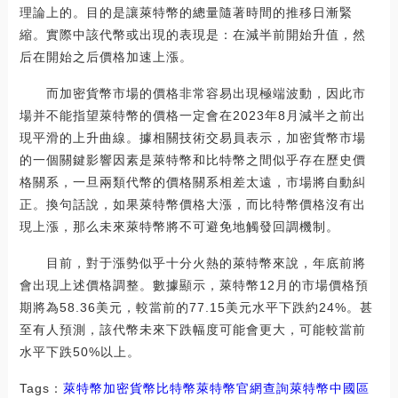
理論上的。目的是讓萊特幣的總量隨著時間的推移日漸緊
縮。實際中該代幣或出現的表現是：在減半前開始升值，然
后在開始之后價格加速上漲。
而加密貨幣市場的價格非常容易出現極端波動，因此市
場并不能指望萊特幣的價格一定會在2023年8月減半之前出
現平滑的上升曲線。據相關技術交易員表示，加密貨幣市場
的一個關鍵影響因素是萊特幣和比特幣之間似乎存在歷史價
格關系，一旦兩類代幣的價格關系相差太遠，市場將自動糾
正。換句話說，如果萊特幣價格大漲，而比特幣價格沒有出
現上漲，那么未來萊特幣將不可避免地觸發回調機制。
目前，對于漲勢似乎十分火熱的萊特幣來說，年底前將
會出現上述價格調整。數據顯示，萊特幣12月的市場價格預
期將為58.36美元，較當前的77.15美元水平下跌約24%。甚
至有人預測，該代幣未來下跌幅度可能會更大，可能較當前
水平下跌50%以上。
Tags：
萊特幣
加密貨幣
比特幣萊特幣官網查詢
萊特幣中國區