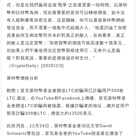
式，但是在我們贏得這場‘戰爭’之前還需要一段時間。以萊特
幣和比特幣為例，現在最重要的是你可以轉移價值。如今沒
有人能夠審查加密交易，這是關鍵。你可以通過萊特幣網絡
發送資金，而不需要一個集中式組織介入。”他還評論了加密
資產如何互相攻擊而并未針對真正的敵人，在他看來，真正
的敵人是法定貨幣：“加密貨幣的價值可能高達數十億美元，
但如果人們不像使用法定貨幣那樣使用它，又有什么意義
呢？對我來說，重要的是價值儲存和支付。”
（CryptoDaily）[2020/2/3]
萊特幣價格分析
動態 | 冒充萊特幣基金會贈送LTC的騙局已詐騙用戶309枚
LTC:最近，在YouTube和Facebook上傳播、冒充萊特幣基
金會贈送LTC的騙局被揭露。根據詐騙者的地址，總共從用戶
那里詐騙309枚LTC，價值大約12505美元。
此前消息，12月24日，萊特幣基金會項目主管David
Schwartz警告說，冒充基金會的YouTube頻道最近播放了