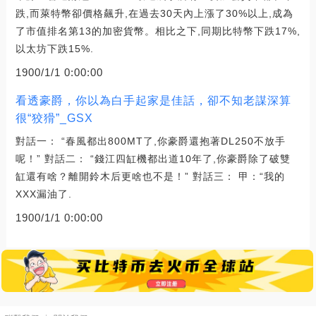
跌,而萊特幣卻價格飆升,在過去30天內上漲了30%以上,成為
了市值排名第13的加密貨幣。相比之下,同期比特幣下跌17%,
以太坊下跌15%.
1900/1/1 0:00:00
看透豪爵，你以為白手起家是佳話，卻不知老謀深算
很“狡猾”_GSX
對話一： “春風都出800MT了,你豪爵還抱著DL250不放手
呢！” 對話二： “錢江四缸機都出道10年了,你豪爵除了破雙
缸還有啥？離開鈴木后更啥也不是！” 對話三： 甲：“我的
XXX漏油了.
1900/1/1 0:00:00