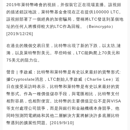
2019年萊特幣峰會的視頻，并假裝它正在現場直播。該視頻
的描述錯誤地說，萊特幣基金會現在正在提供100000 LTC。
該視頻部署了一個經典的加密騙局，聲稱將LTC發送到某個地
址的任何人將獲得較大的LTC作為回報。（Beincrypto）
[2019/12/26]
在過去的幾個交易日里，比特幣出現了新的下跌，以太坊,漣
漪，以及萊特幣對美元。早些時候，LTC能夠爬上70美元和
75美元的阻力位。
聲音 | 李啟威：比特幣和萊特幣是有史以來最好的貨幣形式:
據Cryptoslate消息，LTC創始人李啟威（Charlie Lee）近
日在接受采訪時表示，比特幣和萊特幣是有史以來最好的貨
幣形式。作為一種價值儲存手段，與電匯相比，比特幣支付
相對容易，也相對便宜。比特幣的主要價值定位不是與VISA
等支付處理公司競爭，而是與銀行和金融機構本身競爭。他
同時預測閃電網絡和其他二層解決方案將解決許多底層比特
幣遇到的擴展性問題。[2019/9/10]