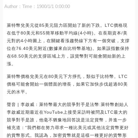
Author：
Time：1900/1/1 0:00:00
萊特幣兌美元從85美元阻力區開始了新的下跌。LTC價格現
在低于80美元和55簡單移動平均線(4小時)。在長期資本/美
元對的4小時圖上，在關鍵看漲趨勢線下方有一個突破，支撐
位在76.40美元附近(數據來自比特幣基地)。如果該指數保持
在68.50美元的支撐區域上方，該貨幣對可能會開始新的上
漲。
萊特幣價格兌美元在80美元下方掙扎，類似于比特幣。LTC
價格可能會開始一個體面的增長，如果它加快步伐超過80美
元的水平。
聲音 | 李啟威：萊特幣最大的競爭對手是法幣:萊特幣創始人
李啟威近期最近在YouTube上接受采訪時被問及LTC最大的
競爭對手是誰，他毫不猶豫地回答說是法定貨幣，并進一步
補充道：“我們都在努力尋求一種比美元或其他法定貨幣更好
的貨幣形式。我認為，加密貨幣就是這樣一種更好的貨幣形