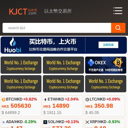
以太幣交易所
BTC/HKD
+0.82%
ETH/HKD
+2.04%
LTC/HKD
+0.09%
505630
14890
350.98
HK$
HK$
HK$
$ 64899.2
$ 1911.15
$ 45.05
ADA/HKD
-0.29%
SOL/HKD
+0.13%
XRP/HKD
-0.93%