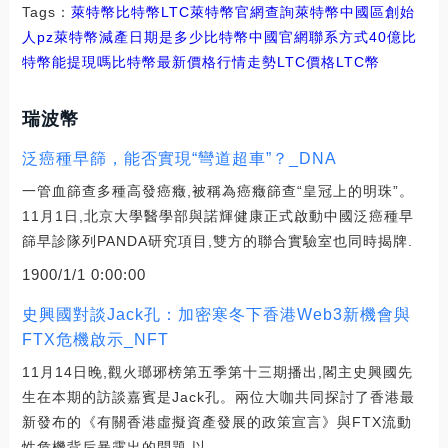
Tags：
萊特幣
比特幣
LTC萊特幣官網查詢
萊特幣中國區創始
人pz
萊特幣減產日期是多少比特幣中國官網聯系方式
40億比
特幣能提現嗎
比特幣最新價格行情走勢LTC價格
LTC幣
瑞波幣
泛癌種早篩，能否實現“彎道超車”？_DNA
一管血篩查多種高發癌癥,被稱為癌癥篩查“皇冠上的明珠”。
11月1日,北京大學醫學部與諾輝健康正式啟動中國泛癌種早
篩早診隊列PANDA研究項目,雙方的聯合實驗室也同時揭牌.
1900/1/1 0:00:00
史興國對談Jack孔：加密寒冬下香港Web3新機會與
FTX危機啟示_NFT
11月14日晚,觀火瑯琊榜第五季第十三期播出,閣主史興國先
生在本期的訪談嘉賓是Jack孔。兩位大咖共同探討了香港最
新發布的《有關香港虛擬資產發展的政策宣言》與FTX流動
性危機背后暴露出的問題,以.