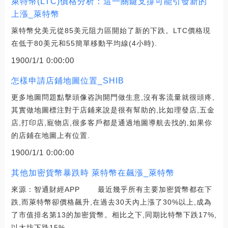
萊特幣(LTC)價格分析：這一關鍵支撐可能引發新的
上漲_萊特幣
萊特幣兌美元從85美元阻力區開始了新的下跌。LTC價格現
在低于80美元和55簡單移動平均線(4小時).
1900/1/1 0:00:00
怎樣申請店鋪地圖位置_SHIB
更多地圖問題點擊頭像咨詢開門做生意,沒有客流量就很頭疼,
其實做地圖標注對于店鋪來說是很有幫助的,比如理發店,五金
店,打印店,寵物店,很多客戶都是通過地圖導航去找的,如果你
的店鋪在地圖上有位置.
1900/1/1 0:00:00
其他加密貨幣暴跌時 萊特幣在飆漲_萊特幣
來源：智通財經APP 最近幾乎所有主要加密貨幣都在下
跌,而萊特幣卻價格飆升,在過去30天內上漲了30%以上,成為
了市值排名第13的加密貨幣。相比之下,同期比特幣下跌17%,
以太坊下跌15%.