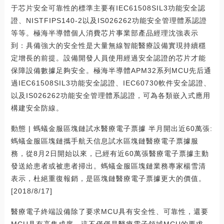
于芯片安全可靠性的標準主要有IEC61508SIL3功能安全認
證、NISTFIPS140-2以及IS026262功能安全管理體系認證
等等。極海半導體個人消費芯片事業部產品經理沈強表示
到：具備強大的安全性是大量無線智能醫療設備實現持續穩
定增長的前提。設備開發人員使用經過安全認證的芯片才能
保障設備數據足夠安全。極海半導體APM32系列MCU先后通
過IEC61508SIL3功能安全認證、IEC60730軟件安全認證、
以及IS026262功能安全管理體系認證，可為各類嵌入式應用
構建安全防線。
動態 | 螞蟻金服區塊鏈試水醫療電子票據 半月開出近60萬張:
螞蟻金服區塊鏈攜手航天信息試水區塊鏈醫療電子票據服
務，從8月2日開始以來，已經有近60萬張醫療電子票據主動
發送給患者或被患者掃出。螞蟻金服區塊鏈業務專家楊雪清
表示，杜絕重復報銷，是區塊鏈醫療電子票據更大的價值。
[2018/8/17]
醫療電子終端設備除了要求MCU具有安全性、可靠性，還要