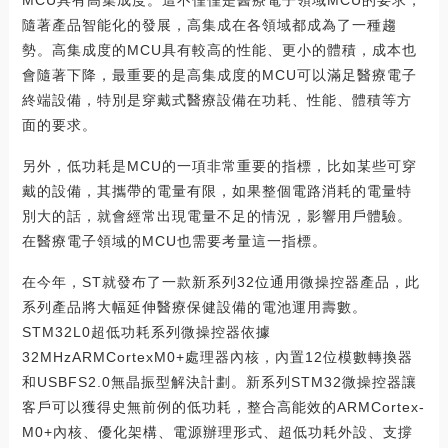
MCU具有高集成度。這不僅僅是醫療電子領域MCU的要求，
隨著產品智能化的發展，高集成在各領域都成為了一種趨
勢。高集成度的MCU具有較高的性能、更小的體積，成本也
會隨著下降，最重要的是高集成度的MCU可以滿足醫療電子
終端設備，特別是穿戴式醫療設備在功耗、性能、體積等方
面的要求。
另外，低功耗是MCU的一項非常重要的指標，比如某些可穿
戴的設備，其攜帶的電量有限，如果整個電路消耗的電量特
別大的話，就會經常出現電量不足的情況，影響用戶體驗。
在醫療電子領域的MCU也需要考量這一指標。
在今年，ST就發布了一款新系列32位通用微操控器產品，此
系列產品將大幅延伸醫療保健設備的電池運用壽數。
STM32L0超低功耗系列微操控器依據
32MHzARMCortexM0+處理器內核，內置12位模數轉換器
和USBFS2.0無晶振型解決計劃。新系列STM32微操控器讓
客戶可以獲得史無前例的低功耗，整合高能效的ARMCortex-
M0+內核、優化架構、電源辦理形式、超低功耗外設、支撐