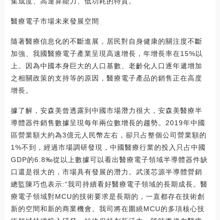
集成度、高運算能力、低功耗的特質。
醫療電子市場未來發展空間
隨著醫療信息化的不斷進展，居民對自身健康的關注度不斷
加強、我國醫療電子產業呈現高速增長，年增長率在15%以
上。因為中國本身巨大的人口基數、老齡化人口逐年遞增加
之相關政策的支持等的原因，醫療電子產品的銷售正在高度
增長。
據了解，安森美曾透露到中國市場潛力很大，安森美醫療半
導體器件銷售數據呈現每年兩位數增長的趨勢。2019年中國
區營業額大約為3億元人民幣左右，卻只占整個公司營業額的
1%不到，經過市場調研發現，中國醫療行業的投入只占中國
GDP的6.8‰從以上數據可以看出醫療電子領域半導體器件缺
口還是很大的，市場具有發展的潛力。武漢芯源半導體營銷
總監陳巧也表示:“我司持續看好醫療電子領域的長期成長。醫
療電子領域對MCU的技術要求是長期的，一直都存在技術創
新的空間和新的商業機會。我司將在圍繞MCU的多項核心技