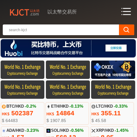
以太幣交易所
BTC/HKD
-0.2%
ETH/HKD
-0.13%
LTC/HKD
-0.33%
502387
14864
355.11
HK$
HK$
HK$
$ 64483
$ 1907.85
$ 45.58
ADA/HKD
-3.23%
SOL/HKD
-0.56%
XRP/HKD
-1.45%