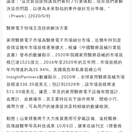
論道：“這次新冠疫情讓我們看到了行業痛點，現在我們要解
決這些問題，以便為未來類似的事件做好充分準備。”
（Prweb）[2020/5/9]
醫療電子領域主流技術解決方案
家用醫療電子市場為醫療電子市場細分市場，近幾年特別是
疫情這幾年市場規模逐漸擴大，根據《中國醫療器械行業藍
皮書》發布的數據顯示，2020年我國家用醫療器械的市場規
模已達1521億元，2016年至2020年的五年間，市場規模的
年均增速約為25.94%。美國風投和私募股權公司
InsightPartners數據顯示，2020年，全球家用醫療器械市場
規模達336.35億美元；預計到2028年，該市場規模將達
571.03億美元。據悉，常見的家用醫療電子設備有體溫計、
血壓計、血糖儀等，其主要特征在于操作簡單、體積小巧、
攜帶方便，可為用戶的健康提供及時精確的數據檢測。
動態 | 山東煙臺將于大力推廣應用可穿戴設備、遠程醫療、
區塊鏈醫學等高科技成果:10月6日，膠東在線刊文《煙臺推