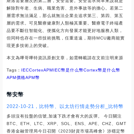
斯洛需要層次的第二層，安全需要。安全需求簡單來說就是
解除對年老、生病、職業危害、意外事故等的擔心。若第二
層需求無法滿足，那么就無法企業去追求第三、第四、第五
層的需求。可見醫療健康對人類極其重要。醫療電子終端產
品要不斷往智能化、便攜化方向發展才能更好地服務人類，
但同時也存在一些技術挑戰，任重道遠，期待MCU廠商能實
現更多技術上的突破。
本文為嗶哥嗶特資訊原創文章，如需轉載請在文前注明來源
Tags：
IEC
Cortex
APM
IEC幣是什么幣
Cortex幣是什么幣
APM價格
APM幣
幣安幣
2022-10-21，比特幣、以太坊行情走勢分析_比特幣
多頭沒有拉盤的信號,加速下跌才會有大的反彈。 今日關注
BTC、ETH、LTC、XRP、SOL、ENS、APE、CHZ、GMT
香港金融管理局今日召開《2023財資市場高峰會》涉穩定幣