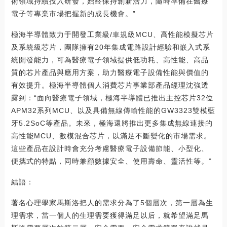
術領域持續投入研發，始終保持創新活力，隨時準備在醫療
電子等專業市場把握新的成長機會。”
極海半導體致力于開發工業級/車規級MCU、高性能模擬芯片
及系統級芯片，團隊擁有20年集成電路設計經驗和嵌入式系
統開發能力，可為醫療電子領域提供低功耗、高性能、高品
質的芯片產品與應用方案，助力醫療電子設備性能與價值的
有效提升。極海半導體個人消費芯片事業部產品經理沈強透
露到：“面向醫療電子領域，極海半導體已推出主控芯片32位
APM32系列MCU、以及具備無線傳輸性能的GW3323雙模藍
牙5.2SoC等產品。未來，極海還將推出更多集成無線連接的
高性能MCU、數模混合芯片，以滿足不斷變化的市場需求。
這些產品在設計時會充分考慮醫療電子設備節能、小型化、
便攜式的特點，同時兼顧數據安全、使用壽命、靈活性等。”
結語：
著名心理學家馬斯洛把人的需求分為了5個層次，第一層為生
理需求，當一個人的生理需要獲得滿足以后，就希望滿足馬