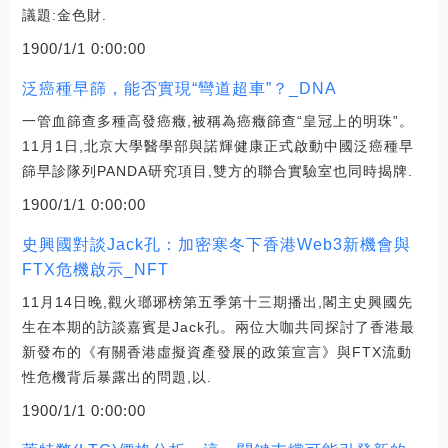
議題:金色財.
1900/1/1 0:00:00
泛癌種早篩，能否實現“彎道超車”？_DNA
一管血篩查多種高發癌癥,被稱為癌癥篩查“皇冠上的明珠”。
11月1日,北京大學醫學部與諾輝健康正式啟動中國泛癌種早
篩早診隊列PANDA研究項目,雙方的聯合實驗室也同時揭牌.
1900/1/1 0:00:00
史興國對談Jack孔：加密寒冬下香港Web3新機會與
FTX危機啟示_NFT
11月14日晚,觀火瑯琊榜第五季第十三期播出,閣主史興國先
生在本期的訪談嘉賓是Jack孔。兩位大咖共同探討了香港最
新發布的《有關香港虛擬資產發展的政策宣言》與FTX流動
性危機背后暴露出的問題,以.
1900/1/1 0:00:00