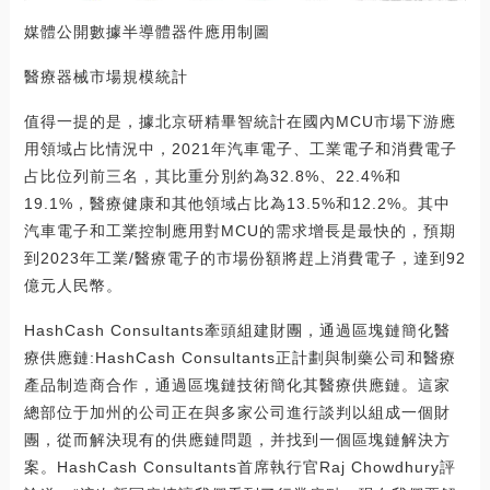
媒體公開數據半導體器件應用制圖
醫療器械市場規模統計
值得一提的是，據北京研精畢智統計在國內MCU市場下游應
用領域占比情況中，2021年汽車電子、工業電子和消費電子
占比位列前三名，其比重分別約為32.8%、22.4%和
19.1%，醫療健康和其他領域占比為13.5%和12.2%。其中
汽車電子和工業控制應用對MCU的需求增長是最快的，預期
到2023年工業/醫療電子的市場份額將趕上消費電子，達到92
億元人民幣。
HashCash Consultants牽頭組建財團，通過區塊鏈簡化醫
療供應鏈:HashCash Consultants正計劃與制藥公司和醫療
產品制造商合作，通過區塊鏈技術簡化其醫療供應鏈。這家
總部位于加州的公司正在與多家公司進行談判以組成一個財
團，從而解決現有的供應鏈問題，并找到一個區塊鏈解決方
案。HashCash Consultants首席執行官Raj Chowdhury評